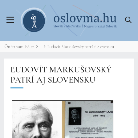
Ön itt van:
Főlap
Ľudovít Markušovský patrí aj Slovensku
ĽUDOVÍT MARKUŠOVSKÝ
PATRÍ AJ SLOVENSKU