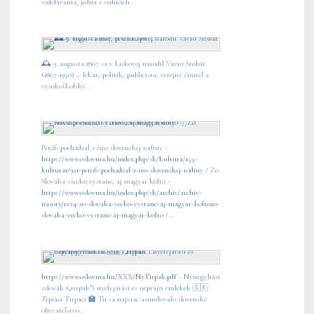
vzdelávania, jedna z vedúcich...
🕰️ 9. augusta 1867 sa v Liskovej narodil Vavro Šrobár
(1867-1950) – lekár, politik, publicista, verejný činiteľ a
vysokoškolský...
Petőfi pochádzal z číro slovenskej rodiny -
https://www.oslovma.hu/index.php/sk/kultura/155-
kultura1/921-petofi-pochadzal-z-iro-slovenskej-rodiny
/ Zo
Slováka všecko vystane, aj magyar költő -
https://www.oslovma.hu/index.php/sk/archiv/archiv-
nazory/1224-zo-slovaka-vecko-vystane-aj-magyar-koltozo-
slovaka-vecko-vystane-aj-magyar-kolto
/...
https://www.oslovma.hu/XXX/NyTirpak.pdf
- Nyíregyházi
szlovák („tirpák”) nyelvjárási és néprajzi emlékek 🇸🇰
Trpiaci Tirpáci 🏫 Tu sa najviac asimilovalo slovenské
obyvateľstvo...