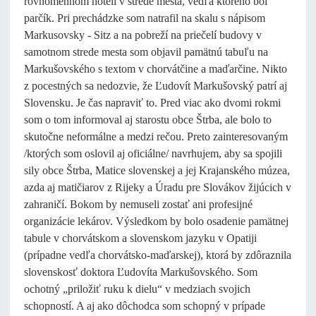
rovnomennom hoteli v strede mesta, vedľa ktorého bol
parčík. Pri prechádzke som natrafil na skalu s nápisom
Markusovsky - Sitz a na pobreží na priečelí budovy v
samotnom strede mesta som objavil pamätnú tabuľu na
Markušovského s textom v chorvátčine a maďarčine. Nikto
z pocestných sa nedozvie, že Ľudovít Markušovský patrí aj
Slovensku. Je čas napraviť to. Pred viac ako dvomi rokmi
som o tom informoval aj starostu obce Štrba, ale bolo to
skutočne neformálne a medzi rečou. Preto zainteresovaným
/ktorých som oslovil aj oficiálne/ navrhujem, aby sa spojili
sily obce Štrba, Matice slovenskej a jej Krajanského múzea,
azda aj matičiarov z Rijeky a Úradu pre Slovákov žijúcich v
zahraničí. Bokom by nemuseli zostať ani profesijné
organizácie lekárov. Výsledkom by bolo osadenie pamätnej
tabule v chorvátskom a slovenskom jazyku v Opatiji
(prípadne vedľa chorvátsko-maďarskej), ktorá by zdôraznila
slovenskosť doktora Ľudovíta Markušovského. Som
ochotný „priložiť ruku k dielu“ v medziach svojich
schopností. A aj ako dôchodca som schopný v prípade