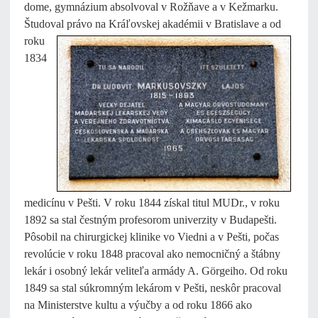
dome, gymnázium absolvoval v Rožňave a v Kežmarku.
Študoval právo na Kráľovskej akadémii v
Bratislave a od
roku
1834
medicínu v Pešti. V roku 1844 získal titul MUDr., v roku
1892 sa stal čestným profesorom univerzity v Budapešti.
Pôsobil na chirurgickej klinike vo Viedni a v Pešti, počas
revolúcie v roku 1848 pracoval ako nemocničný a štábny
lekár i osobný lekár veliteľa armády A. Görgeiho. Od roku
1849 sa stal súkromným lekárom v Pešti, neskôr pracoval
na Ministerstve kultu a výučby a od roku 1866 ako