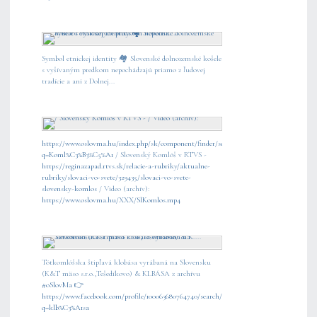
Symbol etnickej identity 🏘️ Slovenské dolnozemské košele
s vyšívaným predkom nepochádzajú priamo z ľudovej
tradície a ani z Dolnej...
https://www.oslovma.hu/index.php/sk/component/finder/search?
q=Koml%C3%B3%C5%A1
/ Slovenský Komlóš v RTVS -
https://reginazapad.rtvs.sk/relacie-a-rubriky/aktualne-
rubriky/slovaci-vo-svete/329435/slovaci-vo-svete-
slovensky-komlos
/ Video (archív):
https://www.oslovma.hu/XXX/SlKomlos.mp4
Tótkomlóšska štipľavá klobása vyrábaná na Slovensku
(K&T mäso s.r.o.,Tešedíkovo) & KLBÁSA z archívu
#oSlovMa
👉
https://www.facebook.com/profile/100063680764740/search/?
q=klb%C3%A1sa