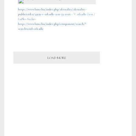
https://www.luno.hu/index.php/aktuality/aktuality-
publicistika/33939-v-zrkadle-asu-33-2026
- V zrkadle času /
ĽuNo-Archív:
https://www.luno.hu/index.php/component/search/?
searchword=zrkadle
LOAD MORE