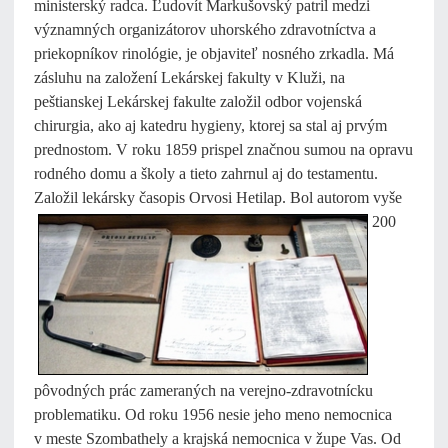
ministerský radca. Ľudovít Markušovský patril medzi
významných organizátorov uhorského zdravotníctva a
priekopníkov rinológie, je objaviteľ nosného zrkadla. Má
zásluhu na založení Lekárskej fakulty v Kluži, na
peštianskej Lekárskej fakulte založil odbor vojenská
chirurgia, ako aj katedru hygieny, ktorej sa stal aj prvým
prednostom. V roku 1859 prispel značnou sumou na opravu
rodného domu a školy a tieto zahrnul aj do testamentu.
Založil lekársky časopis
Orvosi Hetilap. Bol autorom vyše
200
pôvodných prác zameraných na verejno-zdravotnícku
problematiku. Od roku 1956 nesie jeho meno nemocnica
v meste Szombathely a krajská nemocnica v župe Vas. Od