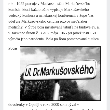
roku 1955 pracuje v Maďarsku stála Markušovského
komisia, ktorá každoročne vypisuje Markušovského
vedecký konkurz a na lekárskej konferencii v župe Vas
udeľuje Markušovského cenu za rozvoj maďarskej
medicíny. V Štrbe bola inštalovaná tabuľa na budove ev. a.
v. farského úradu č. 354 8. mája 1965 pri príležitosti 150.
výročia jeho narodenia. Bola po ňom pomenovaná aj ulica.
Počas
dovolenky v Opatiji v roku 2009 som býval v