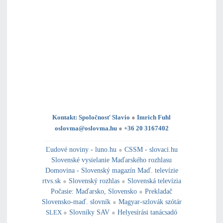
Kontakt: Spoločnosť Slavio
●
Imrich Fuhl
oslovma@oslovma.hu
●
+36 20 3167402
---------------------------------------------------------------------------------------------------------------------------------------------------------------------------
---
----------------------------------------------------------------------------------------------
Ľudové noviny - luno.hu
●
CSSM - slovaci.hu
Slovenské vysielanie Maďarského rozhlasu
Domovina - Slovenský magazín Maď. televízie
rtvs.sk
●
Slovenský rozhlas
●
Slovenská televízia
Počasie
:
Maďarsko
,
Slovensko
●
Prekladač
Slovensko-maď. slovník
●
Magyar-szlovák szótár
SLEX
●
Slovníky SAV
●
Helyesírási tanácsadó