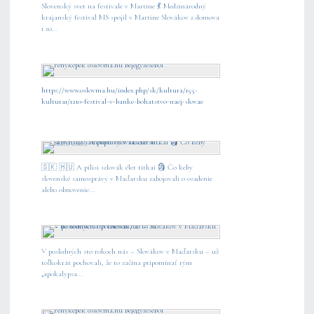
Slovenský svet na festivale v Martine 💃 Medzinárodný
krajanský festival MS spojil v Martine Slovákov z domova
i zo...
https://www.oslovma.hu/index.php/sk/kultura/155-
kultura1/1210-festival-v-banke-bohatstvo-naej-slovae
🇸🇰 🇭🇺 A pilisi szlovák élet titkai 🗿 Čo keby
slovenské samosprávy v Maďarsku zabojovali o osadenie
alebo obnovenie...
V posledných sto rokoch nás – Slovákov v Maďarsku – už
toľkokrát pochovali, že to začína pripomínať rým
„apokalypsa...