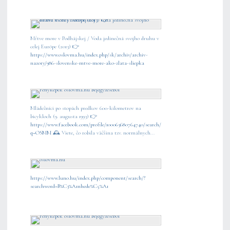
Mŕtve more v Podhájskej / Voda jedinečná svojho druhu v
celej Európe (2013) 👉
https://www.oslovma.hu/index.php/sk/archiv/archiv-
nazory/986-slovenske-mtve-more-ako-zlata-sliepka
Mládežníci po stopách predkov 600-kilometrov na
bicykloch (9. augusta 1993) 👉
https://www.facebook.com/profile/100063680764740/search/?
q=OSMM
🕰️ Viete, čo robila väčšina tzv. normálnych...
https://www.luno.hu/index.php/component/search/?
searchword=B%C3%A1nhede%C5%A1