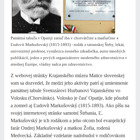
Pamätná tabuľa v Opatiji zatiaľ iba v chorvátčine a maďarčine
●
Ľudovít Markušovský (1815-1893) - rodák z tatranskej Štrby, lekár,
univerzitný profesor, vynálezca nosného zrkadielka, autor mnohých
publikácií, jeden z prvých organizátorov moderného zdravotníctva v
strednej Európe, vládny radca pre zdravotníctvo.
Z webovej stránky Krajanského múzea Matice slovenskej
som sa dozvedel, že medzi jeho aktivity patrí aj umiestnenie
pamätnej tabule Svetozárovi Hurbanovi Vajanskému vo
Volosku (Chorvátsko). Volosko je časť Opatije, kde pôsobil
a zomrel aj Ľudovít Markušovský (1815-1893). Ako píšu na
svojej internetovej stránke samotní Štrbania, Ľ.
Markušovský je ich rodákom a jeho otcom bol evanjelický
farár Ondrej Markušovský a matkou Žofia, rodená
Medvecká. Základné vzdelanie nadobudol v rodičovskom