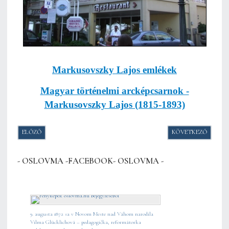
Markusovszky Lajos emlékek
Magyar történelmi arcképcsarnok -
Markusovszky Lajos (1815-1893)
ELŐZŐ CIKK: ZAKLADATEĽ MATICE SLOVENSKEJ Z PITVAROŠA
KÖVETKEZŐ CIKK:
ELŐZŐ
KÖVETKEZŐ
- OSLOVMA -FACEBOOK- OSLOVMA -
9. augusta 1872 sa v Novom Meste nad Váhom narodila
Vilma Glücklichová – pedagogička, reformátorka