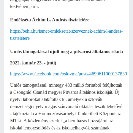
kedvében járni.
Emlékséta Áchim L. András tiszteletére
https://behir.hu/ismet-emleksetat-szerveznek-achim-l-andras-
tiszteletere
Uniós támogatással újult meg a pitvarosi általános iskola
2022. január 23. - (mti)
https://www.facebook.com/oslovma/posts/4699611000137839
Uniós támogatással, mintegy 483 millió forintból felújították
a Csongrád-Csanád megyei Pitvaros általános iskoláját. Új
nyelvi laborokat alakítottak ki, amelyek a szlovák
nemzetiségi nyelv magas színvonalú oktatást teszik lehetővé
- tájékoztatta a Hódmezővásárhelyi Tankerületi Központ az
MTI-t. A közlemény szerint „a beruházás hozzájárul az
iskolai lemorzsolódás és az iskolaelhagyók számának