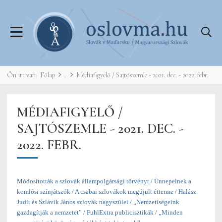
Ön itt van:
Főlap
Médiafigyelő / Sajtószemle - 2021. dec. - 2022. febr.
MÉDIAFIGYELŐ /
SAJTÓSZEMLE - 2021. DEC. -
2022. FEBR.
Módosították a szlovák állampolgársági törvényt / Ünnepelnek a
komlósi színjátszók / A csabai szlovákok megújult étterme / Halász
Judit és Szlávik János szlovák nagyszülei / „Nemzetiségeink
gazdagítják a nemzetet” / FuhlExtra publicisztikák / „Minden