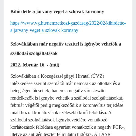
Kihirdette a járvány végét a szlovák kormány
https://www.vg.hu/nemzetkozi-gazdasag/2022/02/kihirdette-
a-jarvany-veget-a-szlovak-kormany
Szlovákiában már negatív teszttel is igénybe vehetők a
szállodai szolgáltatások
2022. február 16. - (mti)
Szlovákiában a Közegészségügyi Hivatal (ÚVZ)
intézkedése szerint szerdától már nemcsak az oltottak és a
betegségen átesettek, hanem a negatív vírusteszttel
rendelkezők is igénybe vehetik a szállodai szolgáltatásokat,
február végétől pedig megkezdődik a koronavírus terjedése
miatt hozott korlátozások szélesebb körű feloldása. A
szállodai szolgáltatások igénybevételére vonatkozó
korlátozások feloldása egyaránt vonatkozik a negatív PCR-,
illetve az antigén tesztet felmutatni tudókra. A TASR