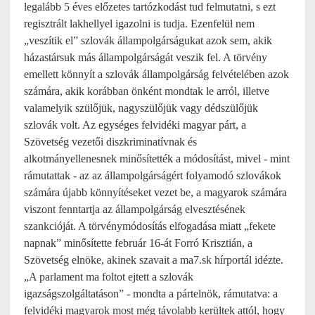
legalább 5 éves előzetes tartózkodást tud felmutatni, s ezt
regisztrált lakhellyel igazolni is tudja. Ezenfelül nem
„veszítik el” szlovák állampolgárságukat azok sem, akik
házastársuk más állampolgárságát veszik fel. A törvény
emellett könnyít a szlovák állampolgárság felvételében azok
számára, akik korábban önként mondtak le arról, illetve
valamelyik szülőjük, nagyszülőjük vagy dédszülőjük
szlovák volt. Az egységes felvidéki magyar párt, a
Szövetség vezetői diszkriminatívnak és
alkotmányellenesnek minősítették a módosítást, mivel - mint
rámutattak - az az állampolgárságért folyamodó szlovákok
számára újabb könnyítéseket vezet be, a magyarok számára
viszont fenntartja az állampolgárság elvesztésének
szankcióját. A törvénymódosítás elfogadása miatt „fekete
napnak” minősítette február 16-át Forró Krisztián, a
Szövetség elnöke, akinek szavait a ma7.sk hírportál idézte.
„A parlament ma foltot ejtett a szlovák
igazságszolgáltatáson” - mondta a pártelnök, rámutatva: a
felvidéki magyarok most még távolabb kerültek attól, hogy