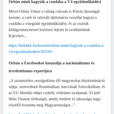
Orbán miatt hagyták a csudába a V4 együttműködést
Mivel Orbán Viktor a válság csúcsán is Putyin társaságát
kereste, a cseh és szlovák diplomácia vezetője hagyta a
csudába a visegrádi együttműködést, és az osztrák
külügyminiszterrel közösen fejezte ki szolidaritását
Kijevben...
https://hirklikk.hu/kozelet/orban-miatt-hagytak-a-csudaba-a-
v4-egyuttmukodest/393591
Orbán a Facebookot használja a nacionalizmus és
irredentizmus exportjára
„A szomszédos országokban élő magyarokat diszkrimináció
sújtja, szenvednek Romániában, harcolnak Szlovákiában, és
az EU liberális elitjei csekély védelmet nyújtanak. El kell
ítélni Trianon örökségét, amely területe és lakossága nagy
részétől fosztotta meg Magyarországot...”