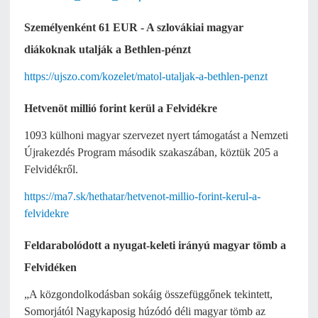
Személyenként 61 EUR - A szlovákiai magyar
diákoknak utalják a Bethlen-pénzt
https://ujszo.com/kozelet/matol-utaljak-a-bethlen-penzt
Hetvenöt millió forint kerül a Felvidékre
1093 külhoni magyar szervezet nyert támogatást a Nemzeti
Újrakezdés Program második szakaszában, köztük 205 a
Felvidékről.
https://ma7.sk/hethatar/hetvenot-millio-forint-kerul-a-
felvidekre
Feldarabolódott a nyugat-keleti irányú magyar tömb a
Felvidéken
„A közgondolkodásban sokáig összefüggőnek tekintett,
Somorjától Nagykaposig húzódó déli magyar tömb az