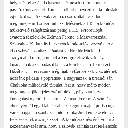
helyezték el az általa használt Tranosciust, funebrált és
passió-könyvecskét. Tomka Juditról elneveztek a komlósiak
egy utcát is. – Szlovák színházi sorozattal készülünk
megünnepelni Tomka Judit születésének a 135., a komlósi
műkedvelő színjátszásnak pedig a 115. évfordulóját –
avatott a részletekbe Zelman Ferenc, a Magyarországi
Szlovákok Kulturális Intézetének tótkomlósi vezetője. Az
első szlovák színházi előadást keddre hirdették, a Fila
aranymálinkót fog címmel a Vertigo szlovák színház
társulatának az előadását látták a komlósiak a Természet
Házában. – Tervezünk még újabb előadásokat, visszatérnek
hozzánk például a poprádiak, a nagylakiak, a breznói Ján
Chalupka műkedvelő társulat. Azért, hogy méltó módon
megünnepeljük e jeles évfordulókat, pályáztunk és
támogatást nyertünk – sorolta Zelman Ferenc. A színházi
élményen túl egy kiállítással tisztelegnek majd áprilisban, a
város napján, a színházalapító Tomka Judit emléke előtt. /
Felélesztenék a színjátszást - A komlósiak részéről volt már
kezdeményezés arra, hogy a szlovák színjátszást felélesszék