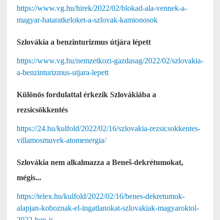
https://www.vg.hu/hirek/2022/02/blokad-ala-vennek-a-
magyar-hataratkeloket-a-szlovak-kamionosok
Szlovákia a benzinturizmus útjára lépett
https://www.vg.hu/nemzetkozi-gazdasag/2022/02/szlovakia-
a-benzinturizmus-utjara-lepett
Különös fordulattal érkezik Szlovákiába a
rezsicsökkentés
https://24.hu/kulfold/2022/02/16/szlovakia-rezsicsokkentes-
villamosmuvek-atomenergia/
Szlovákia nem alkalmazza a Beneš-dekrétumokat,
mégis...
https://telex.hu/kulfold/2022/02/16/benes-dekretumok-
alapjan-koboznak-el-ingatlanokat-szlovakiak-magyaroktol-
2022-ben-is