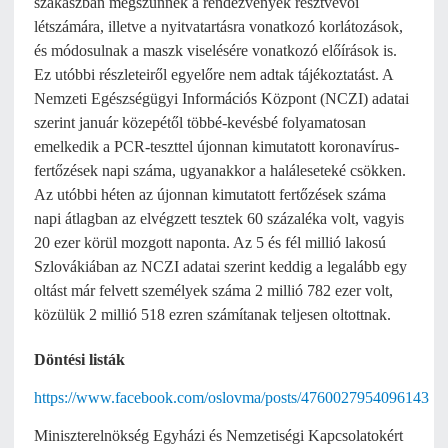
szakaszban megszűnnek a rendezvények résztvevői
létszámára, illetve a nyitvatartásra vonatkozó korlátozások,
és módosulnak a maszk viselésére vonatkozó előírások is.
Ez utóbbi részleteiről egyelőre nem adtak tájékoztatást. A
Nemzeti Egészségügyi Információs Központ (NCZI) adatai
szerint január közepétől többé-kevésbé folyamatosan
emelkedik a PCR-teszttel újonnan kimutatott koronavírus-
fertőzések napi száma, ugyanakkor a haláleseteké csökken.
Az utóbbi héten az újonnan kimutatott fertőzések száma
napi átlagban az elvégzett tesztek 60 százaléka volt, vagyis
20 ezer körül mozgott naponta. Az 5 és fél millió lakosú
Szlovákiában az NCZI adatai szerint keddig a legalább egy
oltást már felvett személyek száma 2 millió 782 ezer volt,
közülük 2 millió 518 ezren számítanak teljesen oltottnak.
Döntési listák
https://www.facebook.com/oslovma/posts/4760027954096143
Miniszterelnökség Egyházi és Nemzetiségi Kapcsolatokért