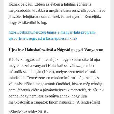
főznek például. Ebben az évben a faluház építése is
megkezdődik, továbbá a meglehetősen rossz állapotban lévő
játszótér felújítására szeretnének forrást nyerni. Reméljük,
hogy ez sikerülni is fog.
https://behir.hu/herczeg-tamas-a-magyar-falu-program-
ujabb-lehetoseget-ad-a-kistelepuleseinknek
Újra lesz Haluskafesztivál a Nógrád megyei Vanyarcon
Két év kihagyás után, reméljük, hogy az idén sikerül újra
megrendezni a vanyarci Haluskafesztivált szeptember
második szombatján (10-én), melyre szeretettel várunk
mindenkit. Természetesen minden információt, esetleges
változást időben megosztunk Önökkel, hiszen még mindig
nem láthatjuk előre a járványhelyzet kimenetelét, de bízunk
benne, hogy nem lesz akadálya annak, hogy újra
megkóstolják a csapatok finom haluskáit. (A rendezőség)
oSlovMa-Archív: 2018 -