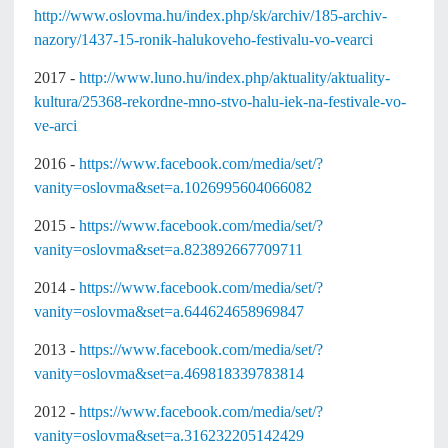
http://www.oslovma.hu/index.php/sk/archiv/185-archiv-
nazory/1437-15-ronik-halukoveho-festivalu-vo-vearci
2017 -
http://www.luno.hu/index.php/aktuality/aktuality-
kultura/25368-rekordne-mno-stvo-halu-iek-na-festivale-vo-
ve-arci
2016 -
https://www.facebook.com/media/set/?
vanity=oslovma&set=a.1026995604066082
2015 -
https://www.facebook.com/media/set/?
vanity=oslovma&set=a.823892667709711
2014 -
https://www.facebook.com/media/set/?
vanity=oslovma&set=a.644624658969847
2013 -
https://www.facebook.com/media/set/?
vanity=oslovma&set=a.469818339783814
2012 -
https://www.facebook.com/media/set/?
vanity=oslovma&set=a.316232205142429