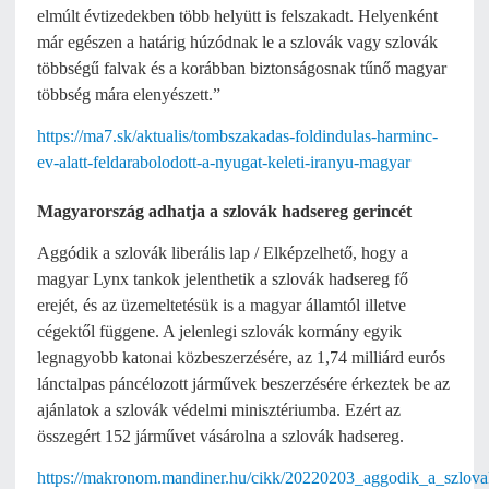
elmúlt évtizedekben több helyütt is felszakadt. Helyenként
már egészen a határig húzódnak le a szlovák vagy szlovák
többségű falvak és a korábban biztonságosnak tűnő magyar
többség mára elenyészett.”
https://ma7.sk/aktualis/tombszakadas-foldindulas-harminc-
ev-alatt-feldarabolodott-a-nyugat-keleti-iranyu-magyar
Magyarország adhatja a szlovák hadsereg gerincét
Aggódik a szlovák liberális lap / Elképzelhető, hogy a
magyar Lynx tankok jelenthetik a szlovák hadsereg fő
erejét, és az üzemeltetésük is a magyar államtól illetve
cégektől függene. A jelenlegi szlovák kormány egyik
legnagyobb katonai közbeszerzésére, az 1,74 milliárd eurós
lánctalpas páncélozott járművek beszerzésére érkeztek be az
ajánlatok a szlovák védelmi minisztériumba. Ezért az
összegért 152 járművet vásárolna a szlovák hadsereg.
https://makronom.mandiner.hu/cikk/20220203_aggodik_a_szlovak