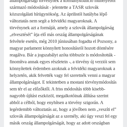
állampolgársági törvénynek a kormánykoalíció műhelyéből
származó módosítását - jelentette a TASR szlovák
közszolgálati hírügynökség. Az áprilistól hatályba lépő
változtatás nem segít a felvidéki magyaroknak. A
törvénynek azt a formáját, amely a szlovák állampolgárság
„elvesztését” írja elő más ország állampolgárságának
felvétele esetén, még 2010 júniusában fogadta el Pozsony, a
magyar parlament könnyített honosításról hozott döntésére
reagálva. Bár a jogszabályt azóta többször is módosították -
finomítva annak egyes részletein -, a törvény új verziói sem
könnyítettek érdemben azoknak a felvidéki magyaroknak a
helyzetén, akik felvették vagy fel szeretnék venni a magyar
állampolgárságot. E tekintetben a mostani törvénymódosítás
sem tér el az előzőktől. A friss módosítás több kisebb-
nagyobb újítást eszközöl, megalkotóinak állítása szerint
abból a célból, hogy enyhítsen a törvény szigorán. A
legérdemibb változtatás az, hogy a jövőben nem „veszíti el”
szlovák állampolgárságát az a személy, aki úgy veszi fel egy
másik ország állampolgárságát, hogy az adott országban