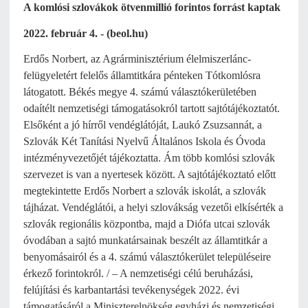
A komlósi szlovákok ötvenmillió forintos forrást kaptak
2022. február 4. - (beol.hu)
Erdős Norbert, az Agrárminisztérium élelmiszerlánc-
felügyeletért felelős államtitkára pénteken Tótkomlósra
látogatott. Békés megye 4. számú választókerületében
odaítélt nemzetiségi támogatásokról tartott sajtótájékoztatót.
Elsőként a jó hírről vendéglátóját, Laukó Zsuzsannát, a
Szlovák Két Tanítási Nyelvű Általános Iskola és Óvoda
intézményvezetőjét tájékoztatta. Ám több komlósi szlovák
szervezet is van a nyertesek között. A sajtótájékoztató előtt
megtekintette Erdős Norbert a szlovák iskolát, a szlovák
tájházat. Vendéglátói, a helyi szlovákság vezetői elkísérték a
szlovák regionális központba, majd a Diófa utcai szlovák
óvodában a sajtó munkatársainak beszélt az államtitkár a
benyomásairól és a 4. számú választókerület településeire
érkező forintokról. / – A nemzetiségi célú beruházási,
felújítási és karbantartási tevékenységek 2022. évi
támogatásáról a Miniszterelnökség egyházi és nemzetiségi