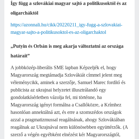
Így függ a szlovákiai magyar sajtó a politikusoktól és az
oligarcháktól
https://azonnali.hu/cikk/20220211_igy-fugg-a-szlovakiai-
magyar-sajto-a-politikusoktol-es-az-oligarchaktol
„Putyin és Orbán is meg akarja változtatni az országa
határait”
A jobbközép-liberális SME lapban Képzeljék el, hogy
Magyarország megtámadja Szlovákiát címmel jelent meg
véleménycikk, aminek a szerzője, Samuel Marec fordító és
publicista az ukrajnai helyzetet illusztrálandó egy
gondolatkísérletben vázolja fel, mi történne, ha
Magyarország igényt formálna a Csallóközre, a Krímhez
hasonlóan annektálná azt, és erre a szomszédos országok
azzal a pragmatizmussal reagálnának, ahogy Szlovákiában
reagálnak az Ukrajnával nem különösebben együttérzők. (A
szerző a végén egyébként elnézést kér Magyarországtól,