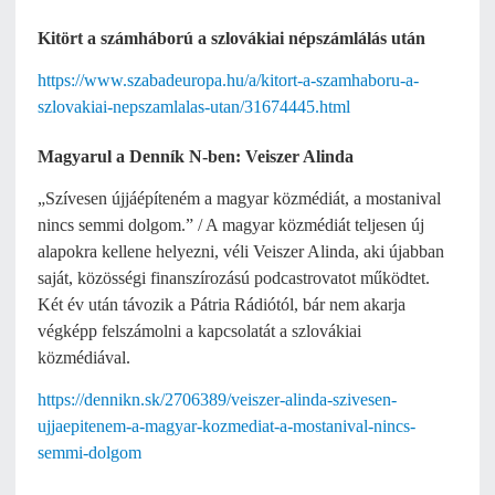
Kitört a számháború a szlovákiai népszámlálás után
https://www.szabadeuropa.hu/a/kitort-a-szamhaboru-a-
szlovakiai-nepszamlalas-utan/31674445.html
Magyarul a Denník N-ben: Veiszer Alinda
„Szívesen újjáépíteném a magyar közmédiát, a mostanival
nincs semmi dolgom.” / A magyar közmédiát teljesen új
alapokra kellene helyezni, véli Veiszer Alinda, aki újabban
saját, közösségi finanszírozású podcastrovatot működtet.
Két év után távozik a Pátria Rádiótól, bár nem akarja
végképp felszámolni a kapcsolatát a szlovákiai
közmédiával.
https://dennikn.sk/2706389/veiszer-alinda-szivesen-
ujjaepitenem-a-magyar-kozmediat-a-mostanival-nincs-
semmi-dolgom