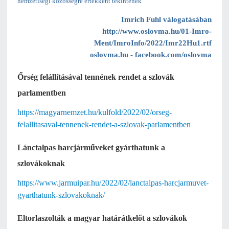
nemzetiségi közösségre értékként tekintenek”
Imrich Fuhl válogatásában
http://www.oslovma.hu/01-Imro-
Ment/ImroInfo/2022/Imr22Hu1.rtf
oslovma.hu - facebook.com/oslovma
Őrség felállításával tennének rendet a szlovák
parlamentben
https://magyarnemzet.hu/kulfold/2022/02/orseg-
felallitasaval-tennenek-rendet-a-szlovak-parlamentben
Lánctalpas harcjárműveket gyárthatunk a
szlovákoknak
https://www.jarmuipar.hu/2022/02/lanctalpas-harcjarmuvet-
gyarthatunk-szlovakoknak/
Eltorlaszolták a magyar határátkelőt a szlovákok