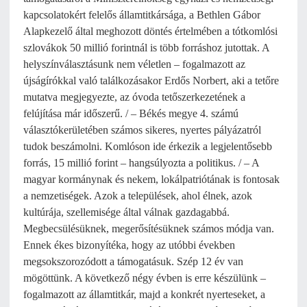
kapcsolatokért felelős államtitkársága, a Bethlen Gábor
Alapkezelő által meghozott döntés értelmében a tótkomlósi
szlovákok 50 millió forintnál is több forráshoz jutottak. A
helyszínválasztásunk nem véletlen – fogalmazott az
újságírókkal való találkozásakor Erdős Norbert, aki a tetőre
mutatva megjegyezte, az óvoda tetőszerkezetének a
felújítása már időszerű. / – Békés megye 4. számú
választókerületében számos sikeres, nyertes pályázatról
tudok beszámolni. Komlóson ide érkezik a legjelentősebb
forrás, 15 millió forint – hangsúlyozta a politikus. / – A
magyar kormánynak és nekem, lokálpatriótának is fontosak
a nemzetiségek. Azok a települések, ahol élnek, azok
kultúrája, szellemisége által válnak gazdagabbá.
Megbecsülésüknek, megerősítésüknek számos módja van.
Ennek ékes bizonyítéka, hogy az utóbbi években
megsokszorozódott a támogatásuk. Szép 12 év van
mögöttünk. A következő négy évben is erre készülünk –
fogalmazott az államtitkár, majd a konkrét nyerteseket, a