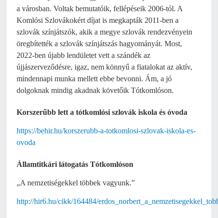
a városban. Voltak bemutatóik, fellépéseik 2006-tól. A
Komlósi Szlovákokért díjat is megkapták 2011-ben a
szlovák színjátszók, akik a megye szlovák rendezvényein
öregbítették a szlovák színjátszás hagyományát. Most,
2022-ben újabb lendületet vett a szándék az
újjászerveződésre, igaz, nem könnyű a fiatalokat az aktív,
mindennapi munka mellett ebbe bevonni. Ám, a jó
dolgoknak mindig akadnak követőik Tótkomlóson.
Korszerűbb lett a tótkomlósi szlovák iskola és óvoda
https://behir.hu/korszerubb-a-totkomlosi-szlovak-iskola-es-
ovoda
Államtitkári látogatás Tótkomlóson
„A nemzetiségekkel többek vagyunk.”
http://hir6.hu/cikk/164484/erdos_norbert_a_nemzetisegekkel_t