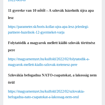
11 gyereke van 10 nőtől – A szlovák házelnök újra apa
lesz
https://parameter.sk/boris-kollar-ujra-apa-lesz-jelenlegi-
partnere-hazelnok-12-gyermeket-varja
Folytatódik a magyarok mellett kiálló szlovák történész
pere
https://magyarnemzet.hu/kulfold/2022/02/folytatodik-a-
magyarok-mellett-kiallo-szlovak-tortenesz-pere
Szlovákia befogadna NATO-csapatokat, a lakosság nem
örül
https://magyarnemzet.hu/kulfold/2022/02/szlovakia-
befogadna-nato-csapatokat-a-lakossag-nem-orul