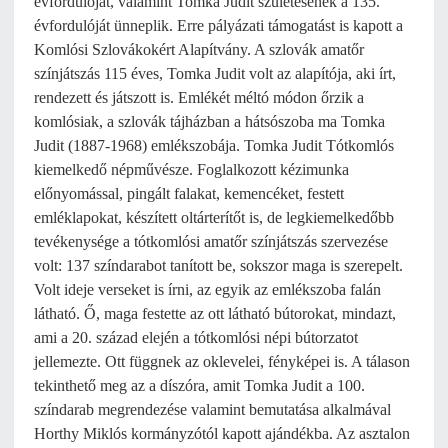
évfordulóját, valamint Tomka Judit születésének a 135.
évfordulóját ünneplik. Erre pályázati támogatást is kapott a
Komlósi Szlovákokért Alapítvány. A szlovák amatőr
színjátszás 115 éves, Tomka Judit volt az alapítója, aki írt,
rendezett és játszott is. Emlékét méltó módon őrzik a
komlósiak, a szlovák tájházban a hátsószoba ma Tomka
Judit (1887-1968) emlékszobája. Tomka Judit Tótkomlós
kiemelkedő népművésze. Foglalkozott kézimunka
előnyomással, pingált falakat, kemencéket, festett
emléklapokat, készített oltárterítőt is, de legkiemelkedőbb
tevékenysége a tótkomlósi amatőr színjátszás szervezése
volt: 137 színdarabot tanított be, sokszor maga is szerepelt.
Volt ideje verseket is írni, az egyik az emlékszoba falán
látható. Ő, maga festette az ott látható bútorokat, mindazt,
ami a 20. század elején a tótkomlósi népi bútorzatot
jellemezte. Ott függnek az oklevelei, fényképei is. A tálason
tekinthető meg az a díszóra, amit Tomka Judit a 100.
színdarab megrendezése valamint bemutatása alkalmával
Horthy Miklós kormányzótól kapott ajándékba. Az asztalon