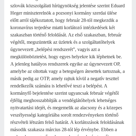
szlovák közszolgálati hírügynökség jelentése szerint Eduard
Heger miniszterelnök a pozsonyi kormány szerdai ülése
előtt arról tájékoztatott, hogy február 28-tól megkezdik a
koronavírus terjedése miatti korlátozó intézkedések két
szakaszban történő feloldását. Az első szakaszban, február
végétől, megszüntetik az üzletek és a szolgáltatóhelyek
úgynevezett „belépési rendszerét”, vagyis azt a
megkülönböztetést, hogy egyes helyekre kik léphetnek be.
A jelenleg hatályos rendszerek egyike az úgynevezett OP,
amelybe az oltottak vagy a betegségen átesettek tartoznak, a
másik pedig az OTP, amely rajtuk kívül a negatív teszttel
rendelkezők számára is lehetővé teszi a belépést. A
kormányfő bejelentése szerint ugyancsak február végétől
éjfélig meghosszabbítják a vendéglátóhelyek lehetséges
nyitvatartási idejét, és megemelik az alacsony és a közepes
veszélyességi kategóriába sorolt rendezvényeken történő
részvételi létszám felső határát. A korlátozások feloldásának
második szakasza március 28-tól lép érvénybe. Ebben a