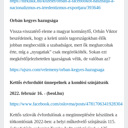
https://hirklikk.hu/kozelet/orban-a-facebookot-hasznalja-a-
nacionalizmus-es-irredentizmus-exportjara/393646
Orbán kegyes hazugsága
Vissza-visszatérő eleme a magyar kormányfő, Orbán Viktor
beszédeinek, hogy a keleti uniós tagországokban élők
jobban megbecsülik a szabadságot, mert ők megharcoltak
érte, míg a „nyugatiak” csak megörökölték. Sokan ezt
megkérdőjelezhetetlen igazságnak vélik, de valóban az?
https://ujszo.com/velemeny/orban-kegyes-hazugsaga
Kettős évfordulót ünnepelnek a komlósi színjátszók
2022. február 16. - (beol.hu)
https://www.facebook.com/oslovma/posts/4781706341928304
Kettős szlovák évfordulónak a megünneplésére készülnek a
tótkomlósiak 2022-ben: a helyi műkedvelő színjátszás 115.