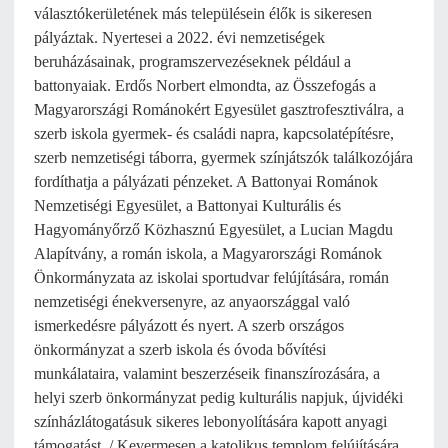
választókerületének más településein élők is sikeresen
pályáztak. Nyertesei a 2022. évi nemzetiségek
beruházásainak, programszervezéseknek például a
battonyaiak. Erdős Norbert elmondta, az Összefogás a
Magyarországi Románokért Egyesület gasztrofesztiválra, a
szerb iskola gyermek- és családi napra, kapcsolatépítésre,
szerb nemzetiségi táborra, gyermek színjátszók találkozójára
fordíthatja a pályázati pénzeket. A Battonyai Románok
Nemzetiségi Egyesület, a Battonyai Kulturális és
Hagyományőrző Közhasznú Egyesület, a Lucian Magdu
Alapítvány, a román iskola, a Magyarországi Románok
Önkormányzata az iskolai sportudvar felújítására, román
nemzetiségi énekversenyre, az anyaországgal való
ismerkedésre pályázott és nyert. A szerb országos
önkormányzat a szerb iskola és óvoda bővítési
munkálataira, valamint beszerzéseik finanszírozására, a
helyi szerb önkormányzat pedig kulturális napjuk, újvidéki
színházlátogatásuk sikeres lebonyolítására kapott anyagi
támogatást. / Kevermesen a katolikus templom felújítására