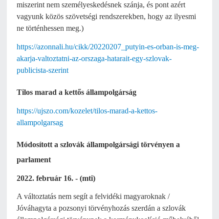
miszerint nem személyeskedésnek szánja, és pont azért
vagyunk közös szövetségi rendszerekben, hogy az ilyesmi
ne történhessen meg.)
https://azonnali.hu/cikk/20220207_putyin-es-orban-is-meg-
akarja-valtoztatni-az-orszaga-hatarait-egy-szlovak-
publicista-szerint
Tilos marad a kettős állampolgárság
https://ujszo.com/kozelet/tilos-marad-a-kettos-
allampolgarsag
Módosított a szlovák állampolgársági törvényen a
parlament
2022. február 16. - (mti)
A változtatás nem segít a felvidéki magyaroknak /
Jóváhagyta a pozsonyi törvényhozás szerdán a szlovák