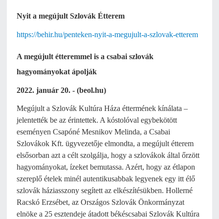
Nyit a megújult Szlovák Étterem
https://behir.hu/penteken-nyit-a-megujult-a-szlovak-etterem
A megújult étteremmel is a csabai szlovák
hagyományokat ápolják
2022. január 20. - (beol.hu)
Megújult a Szlovák Kultúra Háza éttermének kínálata –
jelentették be az érintettek. A kóstolóval egybekötött
eseményen Csapóné Mesnikov Melinda, a Csabai
Szlovákok Kft. ügyvezetője elmondta, a megújult étterem
elsősorban azt a célt szolgálja, hogy a szlovákok által őrzött
hagyományokat, ízeket bemutassa. Azért, hogy az étlapon
szereplő ételek minél autentikusabbak legyenek egy itt élő
szlovák háziasszony segített az elkészítésükben. Hollerné
Racskó Erzsébet, az Országos Szlovák Önkormányzat
elnöke a 25 esztendeje átadott békéscsabai Szlovák Kultúra