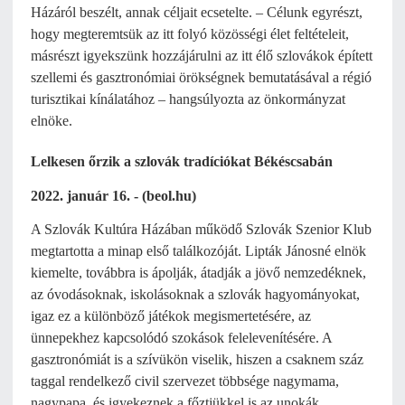
Házáról beszélt, annak céljait ecsetelte. – Célunk egyrészt,
hogy megteremtsük az itt folyó közösségi élet feltételeit,
másrészt igyekszünk hozzájárulni az itt élő szlovákok épített
szellemi és gasztronómiai örökségnek bemutatásával a régió
turisztikai kínálatához – hangsúlyozta az önkormányzat
elnöke.
Lelkesen őrzik a szlovák tradíciókat Békéscsabán
2022. január 16. - (beol.hu)
A Szlovák Kultúra Házában működő Szlovák Szenior Klub
megtartotta a minap első találkozóját. Lipták Jánosné elnök
kiemelte, továbbra is ápolják, átadják a jövő nemzedéknek,
az óvodásoknak, iskolásoknak a szlovák hagyományokat,
igaz ez a különböző játékok megismertetésére, az
ünnepekhez kapcsolódó szokások felelevenítésére. A
gasztronómiát is a szívükön viselik, hiszen a csaknem száz
taggal rendelkező civil szervezet többsége nagymama,
nagypapa, és igyekeznek a főztjükkel is az unokák