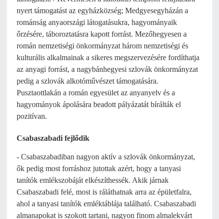
nyert támogatást az egyházközség; Medgyesegyházán a
románság anyaországi látogatásukra, hagyományaik
őrzésére, táboroztatásra kapott forrást. Mezőhegyesen a
román nemzetiségi önkormányzat három nemzetiségi és
kulturális alkalmainak a sikeres megszervezésére fordíthatja
az anyagi forrást, a nagybánhegyesi szlovák önkormányzat
pedig a szlovák alkotóművészet támogatására.
Pusztaottlakán a román egyesület az anyanyelv és a
hagyományok ápolására beadott pályázatát bírálták el
pozitívan.
Csabaszabadi fejlődik
- Csabaszabadiban nagyon aktív a szlovák önkormányzat,
ők pedig most forráshoz jutottak azért, hogy a tanyasi
tanítók emlékszobáját elkészíthessék. Akik járnak
Csabaszabadi felé, most is ráláthatnak arra az épületfalra,
ahol a tanyasi tanítók emléktáblája található. Csabaszabadi
almanapokat is szokott tartani, nagyon finom almalekvárt