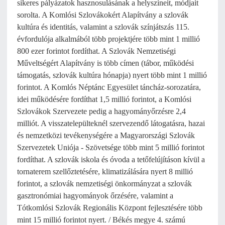
sikeres pályázatok hasznosulásának a helyszíneit, módjait
sorolta. A Komlósi Szlovákokért Alapítvány a szlovák
kultúra és identitás, valamint a szlovák színjátszás 115.
évfordulója alkalmából több projektjére több mint 1 millió
800 ezer forintot fordíthat. A Szlovák Nemzetiségi
Műveltségért Alapítvány is több címen (tábor, működési
támogatás, szlovák kultúra hónapja) nyert több mint 1 millió
forintot. A Komlós Néptánc Egyesület táncház-sorozatára,
idei működésére fordíthat 1,5 millió forintot, a Komlósi
Szlovákok Szervezete pedig a hagyományőrzésre 2,4
milliót. A visszatelepülteknél szervezendő látogatásra, hazai
és nemzetközi tevékenységére a Magyarországi Szlovák
Szervezetek Uniója - Szövetsége több mint 5 millió forintot
fordíthat. A szlovák iskola és óvoda a tetőfelújításon kívül a
tornaterem szellőztetésére, klimatizálására nyert 8 millió
forintot, a szlovák nemzetiségi önkormányzat a szlovák
gasztronómiai hagyományok őrzésére, valamint a
Tótkomlósi Szlovák Regionális Központ fejlesztésére több
mint 15 millió forintot nyert. / Békés megye 4. számú