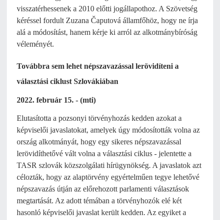
visszatérhessenek a 2010 előtti jogállapothoz. A Szövetség
kéréssel fordult Zuzana Čaputová államfőhöz, hogy ne írja
alá a módosítást, hanem kérje ki arról az alkotmánybíróság
véleményét.
Továbbra sem lehet népszavazással lerövidíteni a
választási ciklust Szlovákiában
2022. február 15. - (mti)
Elutasította a pozsonyi törvényhozás kedden azokat a
képviselői javaslatokat, amelyek úgy módosították volna az
ország alkotmányát, hogy egy sikeres népszavazással
lerövidíthetővé vált volna a választási ciklus - jelentette a
TASR szlovák közszolgálati hírügynökség. A javaslatok azt
célozták, hogy az alaptörvény egyértelműen tegye lehetővé
népszavazás útján az előrehozott parlamenti választások
megtartását. Az adott témában a törvényhozók elé két
hasonló képviselői javaslat került kedden. Az egyiket a