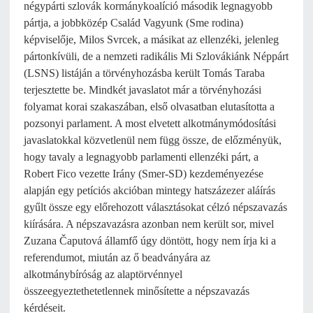
négypárti szlovák kormánykoalíció második legnagyobb
pártja, a jobbközép Család Vagyunk (Sme rodina)
képviselője, Milos Svrcek, a másikat az ellenzéki, jelenleg
pártonkívüli, de a nemzeti radikális Mi Szlovákiánk Néppárt
(LSNS) listáján a törvényhozásba került Tomás Taraba
terjesztette be. Mindkét javaslatot már a törvényhozási
folyamat korai szakaszában, első olvasatban elutasította a
pozsonyi parlament. A most elvetett alkotmánymódosítási
javaslatokkal közvetlenül nem függ össze, de előzményük,
hogy tavaly a legnagyobb parlamenti ellenzéki párt, a
Robert Fico vezette Irány (Smer-SD) kezdeményezése
alapján egy petíciós akcióban mintegy hatszázezer aláírás
gyűlt össze egy előrehozott választásokat célzó népszavazás
kiírására. A népszavazásra azonban nem került sor, mivel
Zuzana Čaputová államfő úgy döntött, hogy nem írja ki a
referendumot, miután az ő beadványára az
alkotmánybíróság az alaptörvénnyel
összeegyeztethetetlennek minősítette a népszavazás
kérdéseit.