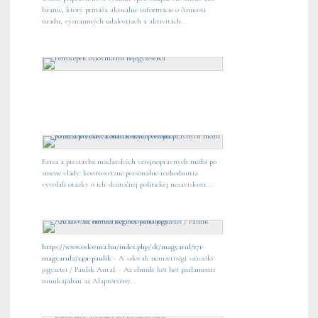
hraníc, ktorý prináša aktuálne informácie o činnosti
úradu, významných udalostiach a aktivitách...
Kríza a prestavba maďarských verejnoprávnych médií po
zmene vlády: kontroverzné personálne rozhodnutia
vyvolali otázky o ich skutočnej politickej nezávislosti....
https://www.oslovma.hu/index.php/sk/magyarul/171-
magyarul2/1491-paulik
- A szlovák nemzetiségi szószóló
jegyzetei / Paulik Antal: - Az elmúlt két hét parlamenti
munkájában az Alaptörvény...