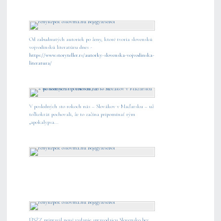
Od zabudnutých autoriek po ženy, ktoré tvoria slovenskú
vojvodinskú literatúru dnes -
https://www.storyteller.rs/autorky-slovenska-vojvodinska-
literatura/
V posledných sto rokoch nás – Slovákov v Maďarsku – už
toľkokrát pochovali, že to začína pripomínať rým
„apokalypsa...
ÚSŽZ pripravil nové vydanie spravodajcu Slovensko bez