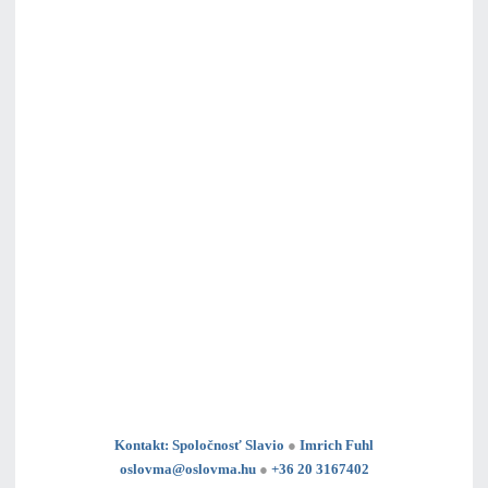
Kontakt: Spoločnosť Slavio
●
Imrich Fuhl
oslovma@oslovma.hu
●
+36 20 3167402