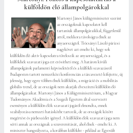
külföldön élő állampolgárokkal
Martonyi János külügyminiszter szerint
az országoknak kapcsolatot kell
tartaniuk állampolgáraikkal, függetlenül
attól, mekkora távolságra élnek az
anyaországtól. Trócsányi László párizsi
nagykövet azt emelte ki, hogy sok
külföldön élő aktív kapcsolatra törekszik az anyaországgal, és a
külföldiek szavazati joga ezt erősítheti meg. A határon kívüli
állampolgárok parlamenti képviseletéről és a külföldi szavazásról
Budapesten tartott nemzetközi konferencián a tárcavezető kifejtette, új
jelenség, hogy egyre többen élnek külföldön, a migráció és a mobilitás
globális trend, de az országok nem akarják elveszíteni külföldön élő
állampolgáraikat. Martonyi János a Külügyminisztérium, a Magyar
Tudományos Akadémia és a Szegedi Egyetem által szervezett
eseményen a külföldön élők szavazati jogáról elmondta, ennek
szabályozása nemzeti hatáskörbe tartozik, de az országok között
megértést és párbeszédet igényel. A külföldön élők szavazati joga nem
sérti annak az országnak a szuverenitását, ahol élnek - emelte ki. A
miniszter hangsúlyozta, a korábban külföldre - például az Egyesült