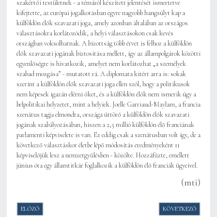
szakértői testületnek - a témáról készített jelentését ismertetve
kifejtette, az európai jogalkotásban egyre nagyobb hangsúlyt kap a
külföldön élők szavazati joga, amely azonban általában az országos
választásokra korlátozódik, a helyi választásokon csak kevés
országban voksolhatnak. A bizottság több érvet is felhoz a külföldön
élők szavazati jogának biztosítása mellett, így az állampolgárok közötti
egyenlőségre is hivatkozik, amelyet nem korlátozhat „a személyek
szabad mozgása” - mutatott rá. A diplomata kitért arra is: sokak
szerint a külföldön élők szavazati joga ellen szól, hogy a politikusok
nem képesek igazán elérni őket, és a külföldön élők nem ismerik úgy a
belpolitikai helyzetet, mint a helyiek. Joelle Garriaud-Maylam, a francia
szenátus tagja elmondta, országa úttörő a külföldön élők szavazati
jogának szabályozásában, hiszen a 2,5 millió külföldön élő franciának
parlamenti képviselete is van. Ez eddig csak a szenátusban volt így, de a
következő választáskor életbe lépő módosítás eredményeként 11
képviselőjük lesz a nemzetgyűlésben - közölte. Hozzáfűzte, emellett
június óta egy államtitkár foglalkozik a külföldön élő franciák ügyeivel.
(mti)
ELŐZŐ CIKK: VISEGRÁDI EGYÜTTMŰKÖDÉS - EGYMÁSRA UTALVA
KÖVETKEZŐ CIKK:
ELŐZŐ
KÖVETKEZŐ