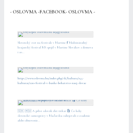
- OSLOVMA -FACEBOOK- OSLOVMA -
Slovenský svet na festivale v Martine 💃 Medzinárodný
krajanský festival MS spojil v Martine Slovákov z domova
i zo...
https://www.oslovma.hu/index.php/sk/kultura/155-
kultura1/1210-festival-v-banke-bohatstvo-naej-slovae
🇸🇰 🇭🇺 A pilisi szlovák élet titkai 🗿 Čo keby
slovenské samosprávy v Maďarsku zabojovali o osadenie
alebo obnovenie...