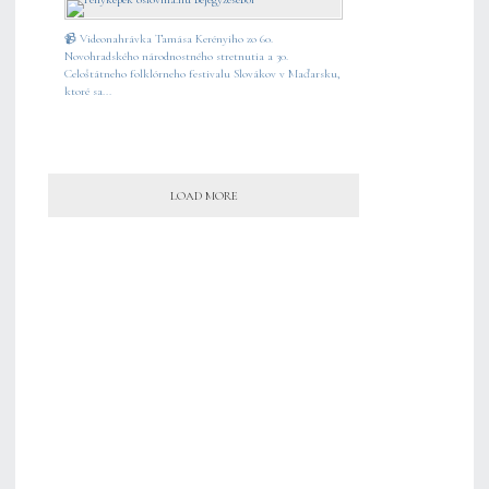
📹 Videonahrávka Tamása Kerényiho zo 60.
Novohradského národnostného stretnutia a 30.
Celoštátneho folklórneho festivalu Slovákov v Maďarsku,
ktoré sa...
LOAD MORE