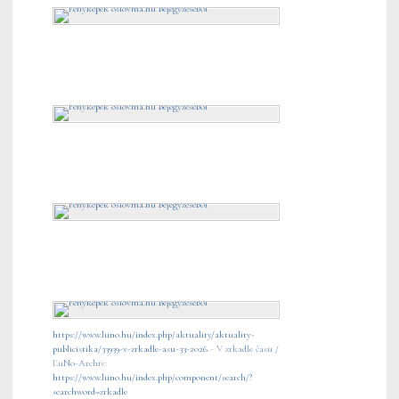
https://www.luno.hu/index.php/aktuality/aktuality-
publicistika/33939-v-zrkadle-asu-33-2026
- V zrkadle času /
ĽuNo-Archív:
https://www.luno.hu/index.php/component/search/?
searchword=zrkadle