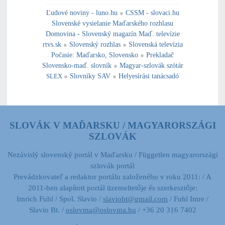
---------------------------------------------------------------------------------------------------------------------------------------------------------------------------
---
----------------------------------------------------------------------------------------------
Ľudové noviny - luno.hu
●
CSSM - slovaci.hu
Slovenské vysielanie Maďarského rozhlasu
Domovina - Slovenský magazín Maď. televízie
rtvs.sk
●
Slovenský rozhlas
●
Slovenská televízia
Počasie
:
Maďarsko
,
Slovensko
●
Prekladač
Slovensko-maď. slovník
●
Magyar-szlovák szótár
SLEX
●
Slovníky SAV
●
Helyesírási tanácsadó
SLOVÁK V MAĎARSKU / MAGYARORSZÁGI
SZLOVÁK
Nezávislý slovenský portál v Maďarsku / Független magyarországi
szlovák portál
Prevádzkovateľ a redaktor portálu založeného v roku 2011: / A
2011-ben alapított portál üzemeltetője és szerkesztője:
Imrich Fuhl / Spol. Slavio /
slaviobt@gmail.com
/ Fuhl Imre /
Slavio Bt. /
oslovma@oslovma.hu
/ +36 20 316 7402