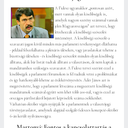
A Fidesz ugyanakkor „pontosan azért,
mert vannak olyan kisebbségek is,
amelyek nagyon szerény számmal vannak
jelen Magyarországon” azt tervezi, hogy
létrehozzák a kisebbségi szószólói
intézményt. A kisebbségi szószóló a
szavazati jogon kívül minden más parlamenti tevékenységet elláthatna
- például felszólalhatna a plenáris üléseken, vagy javaslatokat tehetne a
bizottsági üléseken - és kisebbségi szószólót minden olyan kisebbség
állítana, akik bár listát tudtak állítani a választáson, de nem kaptak a
mandátumhoz szükséges szavazatot. A Fidesz tervei szerint ezzel a
kisebbségek a parlamenti fórumokon is fel tudnák vetni a problémáikat
és így hatékonyabb lehetne az érdekérvényesítés. Áder János azt is
megerősítette, hogy a parlament létszáma a megszerzett kisebbségi
mandátumok számával együtt sem lehet több 200-nál, vagyis ezzel az
országos pártlistákról bejutott képviselők száma csökkenhet.
Várhatóan október végén nyújtják be a parlamentnek a választójogi
törvényjavaslatot, amelynek alapjául szolgáló fideszes koncepció október
6-án került nyilvánosságra.
Martonyi: Fontos a kapcsolattartás a