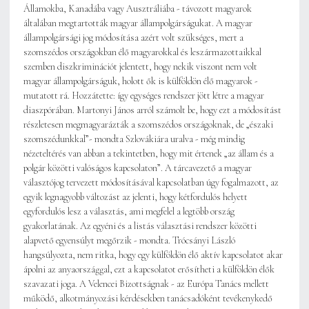
Államokba, Kanadába vagy Ausztráliába - távozott magyarok
általában megtartották magyar állampolgárságukat. A magyar
állampolgársági jog módosítása azért volt szükséges, mert a
szomszédos országokban élő magyarokkal és leszármazottaikkal
szemben diszkriminációt jelentett, hogy nekik viszont nem volt
magyar állampolgárságuk, holott ők is külföldön élő magyarok -
mutatott rá. Hozzátette: így egységes rendszer jött létre a magyar
diaszpórában. Martonyi János arról számolt be, hogy ezt a módosítást
részletesen megmagyarázták a szomszédos országoknak, de „északi
szomszédunkkal”- mondta Szlovákiára uralva - még mindig
nézeteltérés van abban a tekintetben, hogy mit értenek „az állam és a
polgár közötti valóságos kapcsolaton”. A tárcavezető a magyar
választójog tervezett módosításával kapcsolatban úgy fogalmazott, az
egyik legnagyobb változást az jelenti, hogy kétfordulós helyett
egyfordulós lesz a választás, ami megfelel a legtöbb ország
gyakorlatának. Az egyéni és a listás választási rendszer közötti
alapvető egyensúlyt megőrzik - mondta. Trócsányi László
hangsúlyozta, nem ritka, hogy egy külföldön élő aktív kapcsolatot akar
ápolni az anyaországgal, ezt a kapcsolatot erősítheti a külföldön élők
szavazati joga. A Velencei Bizottságnak - az Európa Tanács mellett
működő, alkotmányozási kérdésekben tanácsadóként tevékenykedő