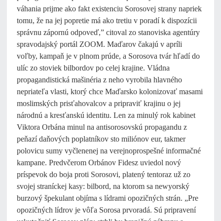
váhania prijme ako fakt existenciu Sorosovej strany napriek
tomu, že na jej popretie má ako tretiu v poradí k dispozícii
správnu zápornú odpoveď,” citoval zo stanoviska agentúry
spravodajský portál ZOOM. Maďarov čakajú v apríli
voľby, kampaň je v plnom prúde, a Sorosova tvár hľadí do
ulíc zo stoviek bilbordov po celej krajine. Vládna
propagandistická mašinéria z neho vyrobila hlavného
nepriateľa vlasti, ktorý chce Maďarsko kolonizovať masami
moslimských prisťahovalcov a pripraviť krajinu o jej
národnú a kresťanskú identitu. Len za minulý rok kabinet
Viktora Orbána minul na antisorosovskú propagandu z
peňazí daňových poplatníkov sto miliónov eur, takmer
polovicu sumy vyčlenenej na verejnoprospešné informačné
kampane. Predvčerom Orbánov Fidesz uviedol nový
príspevok do boja proti Sorosovi, platený tentoraz už zo
svojej straníckej kasy: bilbord, na ktorom sa newyorský
burzový špekulant objíma s lídrami opozičných strán. „Pre
opozičných lídrov je vôľa Sorosa prvoradá. Sú pripravení