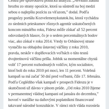
Centra pre spravodlivú politickú analýzu. „Nevidím žiadnu
hrozbu zo strany opozície, ktorá sa sústredí na boj medzi
sebou o najlepšiu pozíciu za víťazom,” dodal. Podľa
prognózy portálu Kozvelemenykutatok.hu, ktorá vychádza
zo siedmich prieskumov rôznych agentúr uskutočnených
koncom minulého roku, Fidesz môže získať až 52 percent
odovzdaných hlasov, čo je o sedem percentuálnych bodov
viac, ako získal v roku 2014. Vtedy to Orbánovej strane
vystačilo na obhajobu ústavnej väčšiny z roku 2010,
pravda, neskôr v doplňovacích voľbách o túto tesnú
dvojtretinovú väčšinu prišla. Jobbik sa momentálne chystá
voliť 17 percent rozhodnutých voličov, kým socialistov,
ktorí boli do roku 2010 pri moci, len 11 percent. Volebná
kampaň sa má začať 50 dní pred voľbami, čiže 17. februára.
Podľa Ceglédiho však kampaň v prospech Fideszu je v
skutočnosti už dávno v plnom prúde. „Od roku 2010 žijeme
v permanentnej vládnej kampani od januára do decembra,”
hovorí v narážke na daňovými poplatníkmi financované
takzvané národné konzultácie. V rámci nich vláda rozosiela