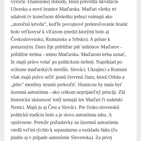
výročie Trianonskej dohody, ktorá potvrdila likvidáciu
Uhorska a nové hranice Maďarska. Maďari všetky tri
udalosti (v konečnom dôsledku jednu) vnímajú ako
„storočnú krivdu”, keďže povojnové prekresľovanie hraníc
bolo veľkorysé k víťazom (medzi ktorými bolo aj
Československo, Rumunsko a Srbsko). A prísne k
porazeným. Dnes žije približne päť miliónov Maďarov -
približne tretina - mimo Maďarska. Maďarom treba uznať,
že majú právo volať po politickom riešení. Napríklad po
ochrane maďarských menšín. Slováci, Ukrajinci a Rumuni
však majú právo určiť jasnú červenú čiaru, ktorú Orbán a
„jeho” menšiny nesmú prekročiť. Hranicou by mala byť
územná autonómia - ako celkom neprijateľný princíp. Zlú
historickú skúsenosť totiž nemajú len Maďari či sudetskí
Nemci. Majú ju aj Česi a Slováci. Pre česko-slovenskú
politickú tradíciu bolo a je slovo autonómia tabu. A
oprávnene. Pretože požiadavky na územnú autonómiu
viedli veľmi rýchlo k separatizmu a rozkladu štátu (čo
platilo aj v prípade autonómie Slovenska). Za prvej