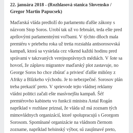
22. januára 2018 - (Rozhlasová stanica Slovensko /
Gregor Martin Papucsek)
Maďarská vláda predloží do parlamentu ďalšie zákony s
názvom Stop Soros. Urobí tak už vo februári, teda ešte pred
aprílovými parlamentnými voľbami. V týchto dňoch mala
premiéru v priebehu roka už tretia rozsiahla antisorosovská
kampaň, ktorá sa vysielala cez víkend každú hodinu pred
správami v takzvaných verejnoprávnych médiách. V šote sa
hovorí, že záplavu migrantov maďarský plot zastavuje, no
George Soros ho chce zbúrať a priviesť ďalšie milióny z
Afriky a Blízkeho východu. Je to nebezpečné. Sorosov plán
treba prekaziť preto. V sprievode tejto vládnej reklamy
vládni politici začali ešte masívnejšiu kampaň. Šéf
premiérovho kabinetu vo funkcii ministra Antal Rogán
napríklad v rozhlase priznal, že vláda už má zoznam tých
mimovládnych organizácií, ktoré spolupracujú s Georgom
Sorosom. Spomínané organizácie na vládnom čiernom
zozname, napríklad helsinský výbor, sú zaujímavé preto,