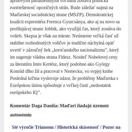
aprílovými parlamentnými voľbami zostáva politická
roztrieštenosť opozičných strán. Bude záležať najmä na
Maďarskej socialistickej strane (MSZP), Demokratickej
koalícii expremiéra Ferenca Gyurcsánya, ako aj na novo sa
profilujúcej strane Jobbik, ako využijú čas, ktorý zostáva do
volieb. Skepsa je však na mieste. Neúmerne veľká časť už
stabilne rozhodnutých voličov je tradične náchylná opäť
uveriť v zázračný liek „kresťanského nacionalizmu”, ktorý
im sugeruje vládna strana Fidesz. Nositeľ Nobelovej ceny
za literatúru Imre Kertész, ktorý podobne ako György
Konrád dlho žil a pracoval v Nemecku, vo svpjej knihe
Posledná krčma vyslovuje názor, že problémy Maďarska s
Európskou úniou spôsobuje z veľkej časti „nedostatok
európskeho IQ”.
Komentár Daga Daniša: Maďari žiadajú územnú
autonómiu
Sté výročie Trianonu / Historická skúsenosť / Pozor na