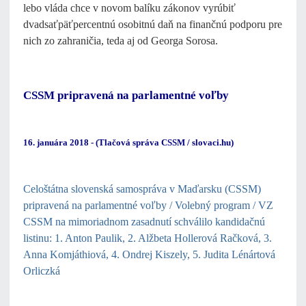
lebo vláda chce v novom balíku zákonov vyrúbiť
dvadsaťpäťpercentnú osobitnú daň na finančnú podporu pre
nich zo zahraničia, teda aj od Georga Sorosa.
CSSM pripravená na parlamentné voľby
16. januára 2018 - (Tlačová správa CSSM / slovaci.hu)
Celoštátna slovenská samospráva v Maďarsku (CSSM)
pripravená na parlamentné voľby / Volebný program / VZ
CSSM na mimoriadnom zasadnutí schválilo kandidačnú
listinu: 1. Anton Paulik, 2. Alžbeta Hollerová Račková, 3.
Anna Komjáthiová, 4. Ondrej Kiszely, 5. Judita Lénártová
Orliczká