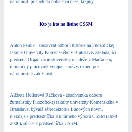
národností prispeli do bohatstva našej krajiny.
Kto je kto na listine CSSM
Anton Paulik
- absolvent odboru histórie na Filozofickej
fakulte Univerzity Komenského v Bratislave, zakladajúci
predseda Organizácie slovenskej mládeže v Maďarsku,
dlhoročný pracovník verejnej správy, expert pre
národnostné záležitosti.
Alžbeta Hollerová Račková
- absolventka odboru
žurnalistiky Filozofickej fakulty univerzity Komenského v
Bratislave, bývalá šéfredaktorka Ľudových novín,
niekdajšia predsedníčka Kultúrneho výboru CSSM (1998-
2006), súčasná predsedníčka CSSM.