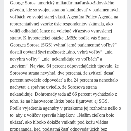
George Soros, americký miliardár maďarsko-židovského
pôvodu, ide so svojou stranou kandidovať v parlamentných
voľbách vo svojej starej vlasti. Agentúra Policy Agenda na
reprezentatívnej vzorke tisíc respondentov skúmala, ako
voliči odhadujú šance na volebné víťazstvo vymyslenej
strany. K hypotetickej otázke „Môže podľa vás Strana
Georgea Sorosa (SGS) vyhrať jarné parlamentné voľby?”
dostali opýtaní štyri možnosti: „áno, vyhrá voľby”, „nie,
nevyhrá voľby”, „nie, nekandiduje vo voľbách” a
„neviem”. Najviac, 64 percent odpovedajúcich tipovalo, že
Sorosova strana nevyhrá, dve percentá, že zvíťazí, desať
percent nevedelo odpovedať a iba 24 percent sa nenechalo
nachytať a správne uviedlo, že Sorosova strana
nekandiduje. Dohromady teda až 66 percent vychádzalo z
toho, že na hlasovacom lístku bude figurovať aj SGS.
Podľa vyjadrenia agentúry v prieskume jej rozhodne nešlo o
to, aby z voličov spravila hlupákov. „Naším cieľom bolo
ukázať, ako hlboko dokáže vniknúť pod kožu vládna
propaganda, keď podstatná časť odpovedajúcich bez