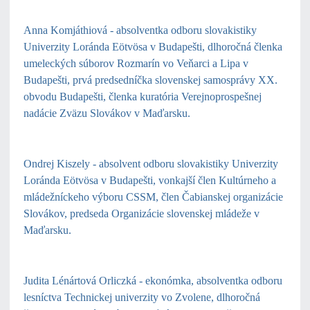
Anna Komjáthiová
- absolventka odboru slovakistiky
Univerzity Loránda Eötvösa v Budapešti, dlhoročná členka
umeleckých súborov Rozmarín vo Veňarci a Lipa v
Budapešti, prvá predsedníčka slovenskej samosprávy XX.
obvodu Budapešti, členka kuratória Verejnoprospešnej
nadácie Zväzu Slovákov v Maďarsku.
Ondrej Kiszely
- absolvent odboru slovakistiky Univerzity
Loránda Eötvösa v Budapešti, vonkajší člen Kultúrneho a
mládežníckeho výboru CSSM, člen Čabianskej organizácie
Slovákov, predseda Organizácie slovenskej mládeže v
Maďarsku.
Judita Lénártová Orliczká
- ekonómka, absolventka odboru
lesníctva Technickej univerzity vo Zvolene, dlhoročná