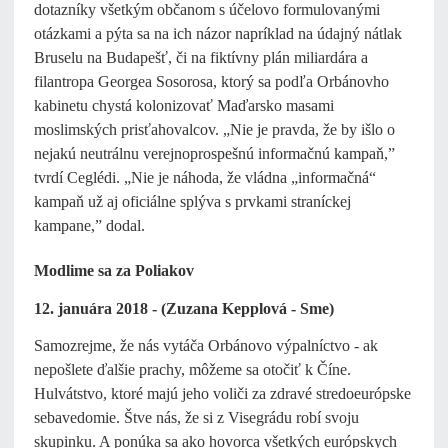
dotazníky všetkým občanom s účelovo formulovanými
otázkami a pýta sa na ich názor napríklad na údajný nátlak
Bruselu na Budapešť, či na fiktívny plán miliardára a
filantropa Georgea Sosorosa, ktorý sa podľa Orbánovho
kabinetu chystá kolonizovať Maďarsko masami
moslimských prisťahovalcov. „Nie je pravda, že by išlo o
nejakú neutrálnu verejnoprospešnú informačnú kampaň,”
tvrdí Ceglédi. „Nie je náhoda, že vládna „informačná“
kampaň už aj oficiálne splýva s prvkami straníckej
kampane,” dodal.
Modlime sa za Poliakov
12. januára 2018 - (Zuzana Kepplová - Sme)
Samozrejme, že nás vytáča Orbánovo výpalníctvo - ak
nepošlete ďalšie prachy, môžeme sa otočiť k Číne.
Hulvátstvo, ktoré majú jeho voliči za zdravé stredoeurópske
sebavedomie. Štve nás, že si z Visegrádu robí svoju
skupinku. A ponúka sa ako hovorca všetkých európskych