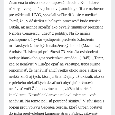
Znamená to niečo ako „ohlupovač národa”. Konrádove
názory, uverejnené v jeho novej autobiografii a v rozhovore
pre týždenník HVG, vyvolali veľké diskusie v médiách.
Tvrdí, že „v dôsledku subtílnych procesov” bude musieť
Orbán, ak nechce skončiť ako bývalý rumunský prezident
Nicolae Ceausescu, utiecť z politiky. Na čo naráža,
pochopíme z úryvku vystúpenia predsedu Združenia
maďarských židovských náboženských obcí (Mazsihisz)
Andrása Heislera pri príležitosti 73. výročia oslobodenia
budapeštianskeho geta sovietskou armádou (1945): „Teraz,
keď je nenávisť v Európe opäť na vzostupe, treba slušne
pripomínať, že nenávisť zničí všetko okolo seba a skôr či
neskôr zničí aj tých, ktorí ju šíria. Dejiny už ukázali, ako sa
v priebehu niekoľkých desaťročí obyčajná krčmová
nenávisť voči Židom zvrtne na najväčšiu historickú
kataklizmu. Nestačí deklarovať nulovú toleranciu voči
nenávisti. Na tomto poli sú potrebné skutky.” V súvislosti s
bojom proti vplyvu Georgea Sorosa, ktorý Orbán postavil
do jadra predvolebnej kampane strany Fidesz, citovaný