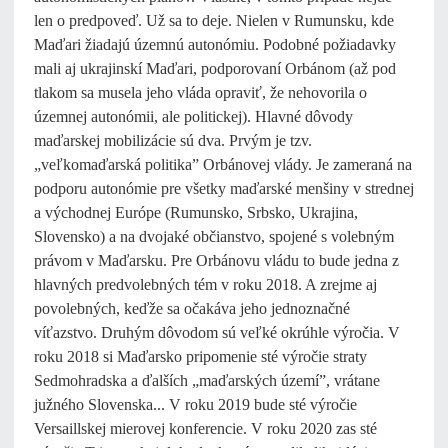
len o predpoveď. Už sa to deje. Nielen v Rumunsku, kde
Maďari žiadajú územnú autonómiu. Podobné požiadavky
mali aj ukrajinskí Maďari, podporovaní Orbánom (až pod
tlakom sa musela jeho vláda opraviť, že nehovorila o
územnej autonómii, ale politickej). Hlavné dôvody
maďarskej mobilizácie sú dva. Prvým je tzv.
„veľkomaďarská politika” Orbánovej vlády. Je zameraná na
podporu autonómie pre všetky maďarské menšiny v strednej
a východnej Európe (Rumunsko, Srbsko, Ukrajina,
Slovensko) a na dvojaké občianstvo, spojené s volebným
právom v Maďarsku. Pre Orbánovu vládu to bude jedna z
hlavných predvolebných tém v roku 2018. A zrejme aj
povolebných, keďže sa očakáva jeho jednoznačné
víťazstvo. Druhým dôvodom sú veľké okrúhle výročia. V
roku 2018 si Maďarsko pripomenie sté výročie straty
Sedmohradska a ďalších „maďarských území”, vrátane
južného Slovenska... V roku 2019 bude sté výročie
Versaillskej mierovej konferencie. V roku 2020 zas sté