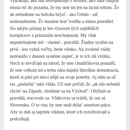
Vykrikujú, ako nás nerešpektujú v Bruseli, ako naše záujmy
musia ísť do pozadia, že my sme im len na lacnú robotu. Že
ak nebudeme na hulváta hrýzť - ako Orbán - nič
nedosiahneme. Že musíme hrať tvrdšie a mimo pravidiel.
No takýto prístup je len výrazom tých najhlbších
komplexov a priznaním neschopnosti. My však
nepotrebujeme iné - vlastné - pravidlá. Žiadny systém na
prvú - kto vyhrá voľby, berie všetko. Ak zvolené vlády
nedokážu v danom systéme uspieť, je to ich zlá vizitka.
Nech to neváľajú na národ, že sme chudáčikovia pomalší,
že sme celkom iní a treba nám dajakú liberálnu demokraciu,
ktorú si páni pri moci ušijú na svoje potreby. Aj nám sa už
raz „podarila” taká vláda. Už sme počuli, že „ak nás nebudú
chcieť na Západe, obrátime sa na Východ”. Ohýbali sa
pravidlá, trucovalo sa. Vládcovia sa tvárili, že oni sú
Slovensko. O to viac by sme mali držať susedom palce.
Aby to dali aj napriek vládam, ktoré ich rozoštvávajú a
podceňujú.