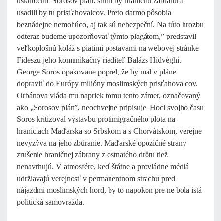
uskutočniť Sorosov plán: strhli by hraničnú zábranu a
usadili by tu prisťahovalcov. Preto darmo pôsobia
beznádejne nemohúco, aj tak sú nebezpeční. Na túto hrozbu
odteraz budeme upozorňovať týmto plagátom,” predstavil
veľkoplošnú koláž s piatimi postavami na webovej stránke
Fideszu jeho komunikačný riaditeľ Balázs Hidvéghi.
George Soros opakovane poprel, že by mal v pláne
dopraviť do Európy milióny moslimských prisťahovalcov.
Orbánova vláda mu napriek tomu tento zámer, označovaný
ako „Sorosov plán”, neochvejne pripisuje. Hoci svojho času
Soros kritizoval výstavbu protimigračného plota na
hraniciach Maďarska so Srbskom a s Chorvátskom, verejne
nevyzýva na jeho zbúranie. Maďarské opozičné strany
zrušenie hraničnej zábrany z ostnatého drôtu tiež
nenavrhujú. V atmosfére, keď štátne a provládne médiá
udržiavajú verejnosť v permanentnom strachu pred
nájazdmi moslimských hord, by to napokon pre ne bola istá
politická samovražda.