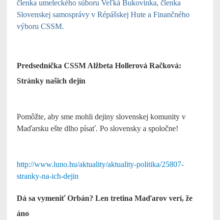
členka umeleckého súboru Veľká Bukovinka, členka
Slovenskej samosprávy v Répášskej Hute a Finančného
výboru CSSM.
Predsedníčka CSSM Alžbeta Hollerová Račková:
Stránky našich dejín
Pomôžte, aby sme mohli dejiny slovenskej komunity v
Maďarsku ešte dlho písať. Po slovensky a spoločne!
http://www.luno.hu/aktuality/aktuality-politika/25807-
stranky-na-ich-dejin
Dá sa vymeniť Orbán? Len tretina Maďarov verí, že
áno