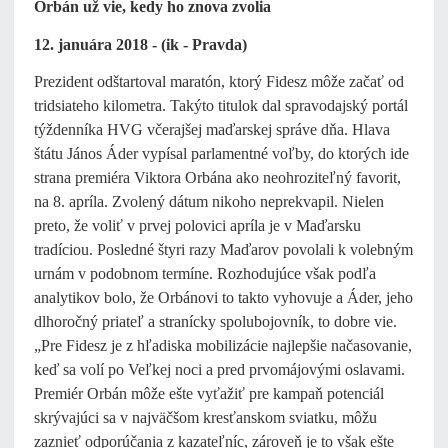
Orbán už vie, kedy ho znova zvolia
12. januára 2018 - (ik - Pravda)
Prezident odštartoval maratón, ktorý Fidesz môže začať od
tridsiateho kilometra. Takýto titulok dal spravodajský portál
týždenníka HVG včerajšej maďarskej správe dňa. Hlava
štátu János Áder vypísal parlamentné voľby, do ktorých ide
strana premiéra Viktora Orbána ako neohroziteľný favorit,
na 8. apríla. Zvolený dátum nikoho neprekvapil. Nielen
preto, že voliť v prvej polovici apríla je v Maďarsku
tradíciou. Posledné štyri razy Maďarov povolali k volebným
urnám v podobnom termíne. Rozhodujúce však podľa
analytikov bolo, že Orbánovi to takto vyhovuje a Áder, jeho
dlhoročný priateľ a stranícky spolubojovník, to dobre vie.
„Pre Fidesz je z hľadiska mobilizácie najlepšie načasovanie,
keď sa volí po Veľkej noci a pred prvomájovými oslavami.
Premiér Orbán môže ešte vyťažiť pre kampaň potenciál
skrývajúci sa v najväčšom kresťanskom sviatku, môžu
zaznieť odporúčania z kazateľníc, zároveň je to však ešte