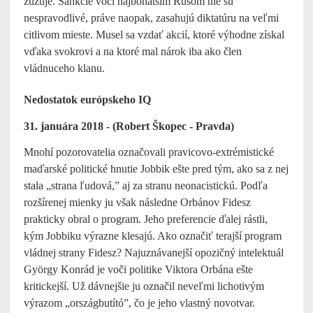
zužuje. Sankcie voči najbohatším Rusom nie sú
nespravodlivé, práve naopak, zasahujú diktatúru na veľmi
citlivom mieste. Musel sa vzdať akcií, ktoré výhodne získal
vďaka svokrovi a na ktoré mal nárok iba ako člen
vládnuceho klanu.
Nedostatok európskeho IQ
31. januára 2018 - (Robert Škopec - Pravda)
Mnohí pozorovatelia označovali pravicovo-extrémistické
maďarské politické hnutie Jobbik ešte pred tým, ako sa z nej
stala „strana ľudová,” aj za stranu neonacistickú. Podľa
rozšírenej mienky ju však následne Orbánov Fidesz
prakticky obral o program. Jeho preferencie ďalej rástli,
kým Jobbiku výrazne klesajú. Ako označiť terajší program
vládnej strany Fidesz? Najuznávanejší opozičný intelektuál
György Konrád je voči politike Viktora Orbána ešte
kritickejší. Už dávnejšie ju označil neveľmi lichotivým
výrazom „országbutító”, čo je jeho vlastný novotvar.