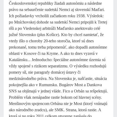
Československej republiky žiadali autonómiu a následne
právo na sebaurčenie sudetskí Nemci aj slovenskí Maďari.
Ich požiadavky vrcholili začiatkom roku 1938. Výsledok:
po Mníchovskej dohode sa sudetskí Nemci pripojili k Tretej
ríši a po Viedenskej arbitráži Maďarsko anektovalo celé
južné Slovensko (plus Košice). Kto by chcel namietať, že
vtedy išlo o choroby 20-teho storočia, ktoré sú dnes
prekonané, tomu treba pripomenúť, ako dopadli autonómne
oblasti v Kosove či na Kryme. A ako to dnes vyzerá v
Katalánsku... Jednoducho: špeciálne autonómne územia sú
vždy spojené s rizikom separatizmu. O výsledku rozhodujú
pomery síl, nie paragrafy domácej ústavy či
medzinárodného práva. Na Slovensku je, našťastie, situácia
pokojnejšia ako v Rumunsku. Bugárov Most a Dankova
SNS sa objímajú v jednej vláde. Fico a Orbán sa rešpektujú.
Problém však nenápadne rastie bokom od hlavnej scény.
Menšinovým spojencom Orbána nie je Most (ktorý vnímajú
ako národného zradcu), ale SMK. Strana, ktorá rastie. A
ktorá si po roku 2011 celkom otvorene zapísala do