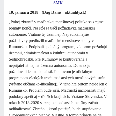
SMK
10. januára 2018 - (Dag Daniš - aktuality.sk)
„Pokoj zbraní” v maďarskej menšinovej politike sa zrejme
pomaly končí. Na stôl sa tlačí požiadavka maďarskej
autonómie. Vrátane tej územnej. Najradikálnejšie
požiadavky predložili maďarské menšinové strany v
Rumunsku. Podpísali spoločný program, v ktorom požadujú
územnú, administratívnu a kultúrnu autonómiu v
Sedmohradsku. Pre Rumunov je kontroverzná a
neprijateľná najmä územná autonómia. Doteraz ju
požadovali len nacionalisti. Po novom je oficiálnym
programom všetkých troch maďarských menšinových strán
(vrátane občiansko-liberálnej). V tejto hre pritom nejde len o
Rumunsko. Problém bude širší. Maďarskí nacionalisti majú
podobný apetít aj v ďalších krajinách. Vrátane Slovenska. V
rokoch 2018-2020 sa zrejme maďarské menšiny začnú
radikalizovať. Zbraňou, ktorú použijú, bude stupňovanie
autonomistických plánov. Vlastne, v tomto prípade nejde