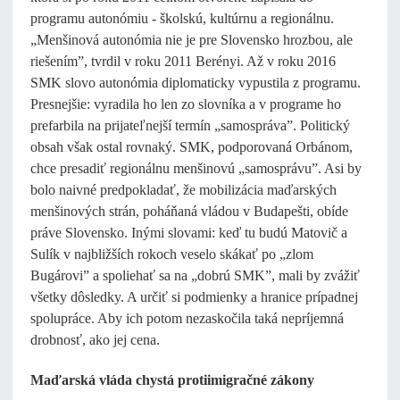
programu autonómiu - školskú, kultúrnu a regionálnu.
„Menšinová autonómia nie je pre Slovensko hrozbou, ale
riešením”, tvrdil v roku 2011 Berényi. Až v roku 2016
SMK slovo autonómia diplomaticky vypustila z programu.
Presnejšie: vyradila ho len zo slovníka a v programe ho
prefarbila na prijateľnejší termín „samospráva”. Politický
obsah však ostal rovnaký. SMK, podporovaná Orbánom,
chce presadiť regionálnu menšinovú „samosprávu”. Asi by
bolo naivné predpokladať, že mobilizácia maďarských
menšinových strán, poháňaná vládou v Budapešti, obíde
práve Slovensko. Inými slovami: keď tu budú Matovič a
Sulík v najbližších rokoch veselo skákať po „zlom
Bugárovi” a spoliehať sa na „dobrú SMK”, mali by zvážiť
všetky dôsledky. A určiť si podmienky a hranice prípadnej
spolupráce. Aby ich potom nezaskočila taká nepríjemná
drobnosť, ako jej cena.
Maďarská vláda chystá protiimigračné zákony