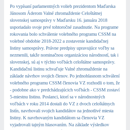
Po vypísaní parlamentných volieb prezidentom Maďarska
Jánosom Áderom Valné zhromaždenie Celoštátnej
slovenskej samosprávy v Maďarsku 16. januára 2018
usporiadalo svoje prvé tohtoročné zasadnutie. Na programe
rokovania bolo schválenie volebného programu CSSM na
volebné obdobie 2018-2022 a zostavenie kandidačnej
listiny samosprávy. Právne predpisy upravujúce voľby sa
nezmenili, takže nominačnou organizáciou národností, tak i
slovenskej, sú aj v týchto voľbách celoštátne samosprávy.
Kandidačnú listinu schvaľuje Valné zhromaždenie na
základe návrhov svojich členov. Po jednohlasnom schválení
volebného programu CSSM členovia VZ rozhodli o tom, že
- podobne ako v predchádzajúcich voľbách - CSSM zostaví
5-miestnu listinu. Poslanci, ktorí sa v národnostných
voľbách v roku 2014 dostali do VZ z dvoch celoštátnych
listín, navrhovali svojich kandidátov na jednotlivé miesta
listiny. K navrhovaným kandidátom sa členovia VZ
vyjadrovali tajným hlasovaním. Na základe výsledkov