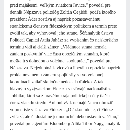
pred majálesmi, veľkým sviatkom ľavice,” povedal pre
denník Népszava politológ Zoltán Ceglédi, podľa ktorého
prezident Áder zostáva aj napriek pozastavenému
straníckemu členstvu fideszáckym politikom a termín preto
zvolil tak, aby vyhovoval jeho strane. Šéfanalytik ústavu
Political Capital Attila Juhász za vypísaním čo najskoršieho
termínu vidí aj ďalší zámer. „Vládnuca strana nemala
záujem poskytnúť viac času opozičným stranám, ktoré
meškajú s dohodou o volebnej spolupráci,” povedal pre
Népszava. Nejednotná ľavicová a liberálna opozícia napriek
proklamovanému zámeru spojiť sily sa vo volebnej
koordinácii zatiaľ skutočne nedostala ďaleko. A tak
hlavným vyzývateľom Fideszu sa stávajú nacionalisti z
Jobbiku, ktorí sa z pravého kraja politickej scény tlačia
čoraz viac do stredu. Ani oni však nemajú šancu ohroziť
vopred isté víťazstvo Fideszu. „Otázkou nie je, či Fidesz
zvíťazí, ale či dosiahne jednoduchú alebo ústavnú väčšinu,”
povedal pre agentúru Bloomberg Attila Tibor Nagy, analytik