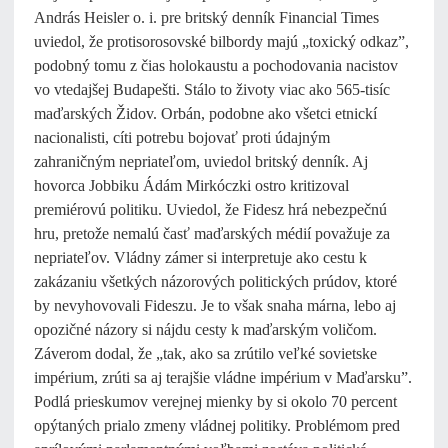
András Heisler o. i. pre britský denník Financial Times
uviedol, že protisorosovské bilbordy majú „toxický odkaz”,
podobný tomu z čias holokaustu a pochodovania nacistov
vo vtedajšej Budapešti. Stálo to životy viac ako 565-tisíc
maďarských Židov. Orbán, podobne ako všetci etnickí
nacionalisti, cíti potrebu bojovať proti údajným
zahraničným nepriateľom, uviedol britský denník. Aj
hovorca Jobbiku Ádám Mirkóczki ostro kritizoval
premiérovú politiku. Uviedol, že Fidesz hrá nebezpečnú
hru, pretože nemalú časť maďarských médií považuje za
nepriateľov. Vládny zámer si interpretuje ako cestu k
zakázaniu všetkých názorových politických prúdov, ktoré
by nevyhovovali Fideszu. Je to však snaha márna, lebo aj
opozičné názory si nájdu cesty k maďarským voličom.
Záverom dodal, že „tak, ako sa zrútilo veľké sovietske
impérium, zrúti sa aj terajšie vládne impérium v Maďarsku”.
Podlá prieskumov verejnej mienky by si okolo 70 percent
opýtaných prialo zmeny vládnej politiky. Problémom pred