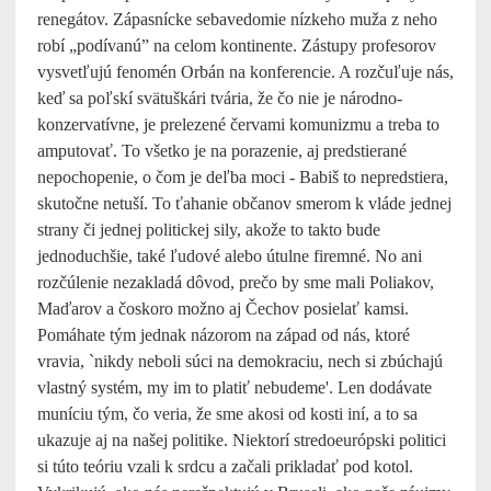
renegátov. Zápasnícke sebavedomie nízkeho muža z neho
robí „podívanú” na celom kontinente. Zástupy profesorov
vysvetľujú fenomén Orbán na konferencie. A rozčuľuje nás,
keď sa poľskí svätuškári tvária, že čo nie je národno-
konzervatívne, je prelezené červami komunizmu a treba to
amputovať. To všetko je na porazenie, aj predstierané
nepochopenie, o čom je deľba moci - Babiš to nepredstiera,
skutočne netuší. To ťahanie občanov smerom k vláde jednej
strany či jednej politickej sily, akože to takto bude
jednoduchšie, také ľudové alebo útulne firemné. No ani
rozčúlenie nezakladá dôvod, prečo by sme mali Poliakov,
Maďarov a čoskoro možno aj Čechov posielať kamsi.
Pomáhate tým jednak názorom na západ od nás, ktoré
vravia, `nikdy neboli súci na demokraciu, nech si zbúchajú
vlastný systém, my im to platiť nebudeme'. Len dodávate
muníciu tým, čo veria, že sme akosi od kosti iní, a to sa
ukazuje aj na našej politike. Niektorí stredoeurópski politici
si túto teóriu vzali k srdcu a začali prikladať pod kotol.