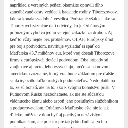
napríklad z verejných peňazí okamžite opravili dlho
zanedbávané cesty vedúce k haciende rodiny Tiborczovcov,
kde sa konala svadobná veselica. Podstatné však je, ako sa
Tiborczovci zázračne darí odvtedy, čo je Orbánovým
príbuzným vyhráva jednu verejnú zákazku za druhou. Aj
keď to vždy nejde bez problémov. OLAF, Európsky úrad
pre boj s podvodom, navrhuje vyžiadať si späť od
Maďarska 43,7 miliónov eur, ktoré vraj dostali Tiborczove
firmy z európskych dotácií podvodom. Oba prípady sú
zaujímavé aj preto, lebo vysvetľujú, prečo sa na novom
americkom zozname, ktorý vraj bude základom pre ďalšie
sankcie, ocitlo toľko ruských podnikateľov. Nedoplatili na
to, že sú bohatí, ale na to, ako k svojmu bohatstvu prišli. V
Putinovom Rusku nezbohatnete, ak nie ste súčasťou
vládnuceho klanu alebo aspoň jeho poslušným služobníkom
a podporovateľom. Orbánovo Maďarsko ešte nie je tak
ďaleko, môžete v ňom byť aj poctivým nezávislým
podnikateľom, ale priestor pre takýchto ľudí sa rýchlo