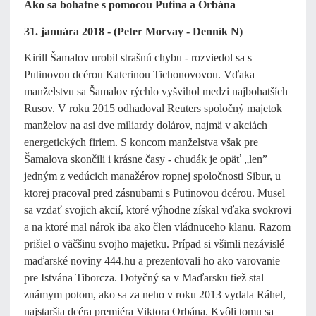
Ako sa bohatne s pomocou Putina a Orbána
31. januára 2018 - (Peter Morvay - Denník N)
Kirill Šamalov urobil strašnú chybu - rozviedol sa s
Putinovou dcérou Katerinou Tichonovovou. Vďaka
manželstvu sa Šamalov rýchlo vyšvihol medzi najbohatších
Rusov. V roku 2015 odhadoval Reuters spoločný majetok
manželov na asi dve miliardy dolárov, najmä v akciách
energetických firiem. S koncom manželstva však pre
Šamalova skončili i krásne časy - chudák je opäť „len”
jedným z vedúcich manažérov ropnej spoločnosti Sibur, u
ktorej pracoval pred zásnubami s Putinovou dcérou. Musel
sa vzdať svojich akcií, ktoré výhodne získal vďaka svokrovi
a na ktoré mal nárok iba ako člen vládnuceho klanu. Razom
prišiel o väčšinu svojho majetku. Prípad si všimli nezávislé
maďarské noviny 444.hu a prezentovali ho ako varovanie
pre Istvána Tiborcza. Dotyčný sa v Maďarsku tiež stal
známym potom, ako sa za neho v roku 2013 vydala Ráhel,
najstaršia dcéra premiéra Viktora Orbána. Kvôli tomu sa