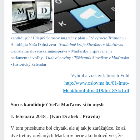
kandiduje? / Údajný Sorosov migračný plán -
Sté výročie Trianonu
-
Antológia Naša Dolná zem -
Svadobné kroje Slovákov v Maďarsku
-
Celoštátna slovenská samospráva v Maďarsku pripravená na
parlamentné voľby -
Ľudové noviny / Týždenník Slovákov v Maďarsku
- Historický kalendár
Vybral a zostavil: Imrich Fuhl
http://www.oslovma.hu/01-Imro-
Ment/ImroInfo/2018/Im18Slo1.rtf
Soros kandiduje? Veľa Maďarov si to myslí
1. februára 2018 - (Ivan Drábek - Pravda)
V tom prieskume bol chyták, ale aj tak je zarážajúce, že až
dve tretiny opýtaných Maďarov berie ako hotovú vec, že