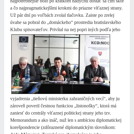
najpotrebnejšie bolo po krátkom nádychu dostať sa čím skôr
a čo najpragmatickejšími krokmi do priazne víťaznej strany.
Už pár dní po voľbách zvolal tlačovku. Zaiste po zrelej
úvahe sa pobral do „domáckeho“ prostredia bratislavského
Klubu spisovateľov.
Privítal na nej popri iných podľa jeho
vyjadrenia „tieňovú ministerku zahraničných vecí“, aby ju
zároveň poveril čestnou funkciou „listonošky“, ktorá má
zaniesť do centrály víťaznej politickej strany jeho tzv.
Memorandum a ako ináč, nuž len s ambíciou diplomatickej
korešpondencie (zdôraznené diplomatickým slovníkom: