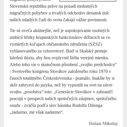
Slovenskú republiku práve na pozadí mohutných
migračných pohybov a trvalých odchodov desiatok tisíc
našich mladých ľudí do sveta čakajú vážne povinnosti.
Tie sú oveľa akútnejšie, než je uspokojovanie osobných
ambícií hŕstky krajanských funkcionárov držiacich sa vo
vymletých koľajach občianskeho združenia (SZSZ)
vyhlasovaného za celosvetové. Buď si Skalský pestuje
falošnú ilúziu, aby ňou ovplyvnil širšiu verejnú mienku.
Alebo toho vie o skutočnom pôsobení „svojho predchodcu“
- Svetového kongresu Slovákov založeného roku 1970 v
časoch totalitného Československa - pramálo. Inakšie by si
skôr zahryzol do jazyka, než by vypustili na svet na záver
svojho „posolstva“ toto: „Generácie Slovákov v zahraničí
pracujú v prospech našich spoločných záujmov, spoločného
osudu - zväčša podľa slov básnika Rudolfa Dilonga
„zadarmo, nie však nadarmo“.
Dušan Mikolaj