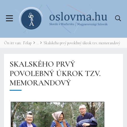
Ön itt van:
Főlap
Skalského prvý povolebný úkrok tzv. memorandový
SKALSKÉHO PRVÝ
POVOLEBNÝ ÚKROK TZV.
MEMORANDOVÝ