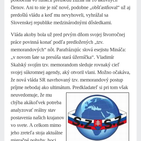
členov. Ani to nie je nič nové, podobne „obšťastňoval“ už aj
predošlú vládu a keď mu nevyhoveli, vyhrážal sa
Slovenskej republike medzinárodnými dôsledkami.
Vláda akoby bola už pred prvým dňom svojej štvorročnej
práce povinná konať podľa predložených „tzv.
memorandových“ nôt. Parafrázujúc slová esejistu Mináča:
„v novom šate sa presúša stará úžerníčka“. Vladimír
Skalský svojím tzv. memorandom sleduje rovnaký cieľ
svojej súkromnej agendy, aký otvoril vlani. Možno očakáva,
že nová vláda SR navrhovaný tzv. memorandový postup
príjme nebodaj ako ultimátum.
Predkladateľ si pri tom však
neuvedomuje, že mu
chýba akákoľvek potreba
analyzovať reálny stav
postavenia našich krajanov
vo svete. A celkom mimo
jeho zreteľa stoja aktuálne
migračné pohyby, hoci