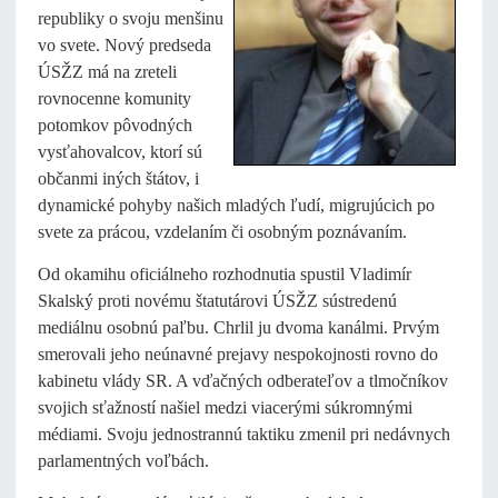
republiky o svoju menšinu
vo svete. Nový predseda
ÚSŽZ má na zreteli
rovnocenne komunity
potomkov pôvodných
vysťahovalcov, ktorí sú
občanmi iných štátov, i
dynamické pohyby našich mladých ľudí, migrujúcich po
svete za prácou, vzdelaním či osobným poznávaním.
Od okamihu oficiálneho rozhodnutia spustil Vladimír
Skalský proti novému štatutárovi ÚSŽZ sústredenú
mediálnu osobnú paľbu. Chrlil ju dvoma kanálmi. Prvým
smerovali jeho neúnavné prejavy nespokojnosti rovno do
kabinetu vlády SR. A vďačných odberateľov a tlmočníkov
svojich sťažností našiel medzi viacerými súkromnými
médiami. Svoju jednostrannú taktiku zmenil pri nedávnych
parlamentných voľbách.