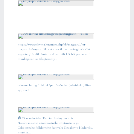
https://www.oslovma.hu/index.php/sk/magyarul/171-
magyarul2/1491-paulik
- A szlovák nemzetiségi szószóló
jegyzetei / Paulik Antal: - Az elmúlt két hét parlamenti
munkájában az Alaptörvény...
oslovma.hu 133 új fényképet töltött fel (készültek: Július
29., 2:00).
📹 Videonahrávka Tamása Kerényiho zo 60.
Novohradského národnostného stretnutia a 30.
Celoštátneho folklórneho festivalu Slovákov v Maďarsku,
ktoré sa...