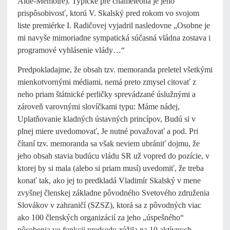
Aide-Mémoire). Typické pre chameleóna je jeho
prispôsobivosť, ktorú V. Skalský pred rokom vo svojom
liste premiérke I. Radičovej vyjadril nasledovne „Osobne je
mi navyše mimoriadne sympatická súčasná vládna zostava i
programové vyhlásenie vlády…“
Predpokladajme, že obsah tzv. memoranda preletel všetkými
mienkotvornými médiami, nemá preto zmysel citovať z
neho priam štátnické perličky sprevádzané úslužnými a
zároveň varovnými slovíčkami typu: Máme nádej,
Uplatňovanie kladných ústavných princípov, Budú si v
plnej miere uvedomovať, Je nutné považovať a pod. Pri
čítaní tzv. memoranda sa však neviem ubrániť dojmu, že
jeho obsah stavia budúcu vládu SR už vopred do pozície, v
ktorej by si mala (alebo si priam musí) uvedomiť, že treba
konať tak, ako jej to predkladá Vladimír Skalský v mene
zvyšnej členskej základne pôvodného Svetového združenia
Slovákov v zahraničí (SZSZ), ktorá sa z pôvodných viac
ako 100 členských organizácií za jeho „úspešného“
pôsobenia vo funkcii predsedu zúžila na 10 aktívnych