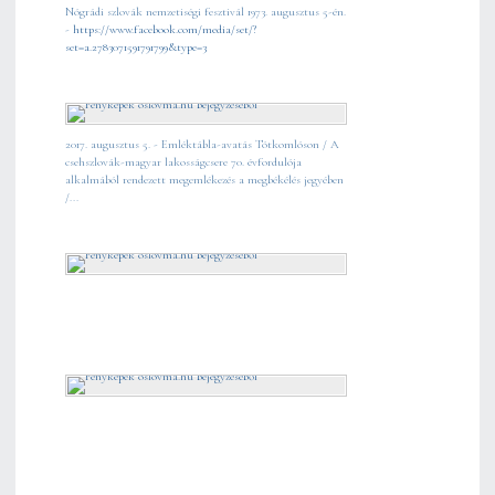
Nógrádi szlovák nemzetiségi fesztivál 1973. augusztus 5-én.
-
https://www.facebook.com/media/set/?
set=a.2783071591791799&type=3
2017. augusztus 5. - Emléktábla-avatás Tótkomlóson / A
csehszlovák-magyar lakosságcsere 70. évfordulója
alkalmából rendezett megemlékezés a megbékélés jegyében
/...