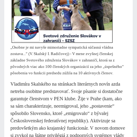
„Osobne je mi navyše mimoriadne sympatická súčasná vládna
zostava...“ (V. Skalský I. Radičovej) - V mene zvyšnej členskej
základne Svetového združenia Slovákov v zahraničí, ktorá sa z
pôvodných viac ako 100 členských organizácií za jeho „úspešného“
pôsobenia vo funkcii predsedu zúžila na 10 aktívnych členov.
Vladimíra Skalského na stránkach literárnych novín azda
netreba osobitne predstavovať. Svoje písanie si dostatočne
garantuje členstvom v PEN klube. Žije v Prahe (kam, ako
sa sám charakterizuje, neemigroval, jeho „postavenie“
spôsobilo Slovensko, ktoré „emigrovalo“ z bývalej
Československej federatívnej republiky). Aktivizuje sa
predovšetkým ako krajanský funkcionár. V novom domove
si zvykol na štátne privilégiá z podporných systémov vlády