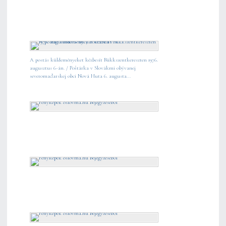
A postás küldeményeket kézbesít Bükkszentkereszten 1976.
augusztus 6-án. / Poštárka v Slovákmi obývanej
severomaďarskej obci Nová Huta 6. augusta...