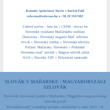
Kontakt: Spoločnosť Slavio
●
Imrich Fuhl
oslovma@oslovma.hu
●
+36 20 3167402
---------------------------------------------------------------------------------------------------------------------------------------------------------------------------
---
----------------------------------------------------------------------------------------------
Ľudové noviny - luno.hu
●
CSSM - slovaci.hu
Slovenské vysielanie Maďarského rozhlasu
Domovina - Slovenský magazín Maď. televízie
rtvs.sk
●
Slovenský rozhlas
●
Slovenská televízia
Počasie
:
Maďarsko
,
Slovensko
●
Prekladač
Slovensko-maď. slovník
●
Magyar-szlovák szótár
SLEX
●
Slovníky SAV
●
Helyesírási tanácsadó
SLOVÁK V MAĎARSKU / MAGYARORSZÁGI
SZLOVÁK
Nezávislý slovenský portál v Maďarsku / Független magyarországi
szlovák portál
Prevádzkovateľ a redaktor portálu založeného v roku 2011: / A