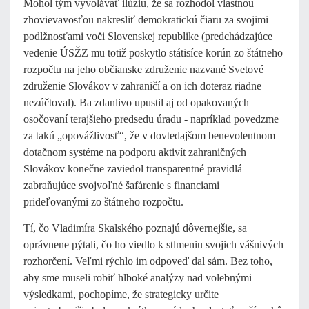
Mohol tým vyvolávať ilúziu, že sa rozhodol vlastnou
zhovievavosťou nakresliť demokratickú čiaru za svojimi
podlžnosťami voči Slovenskej republike (predchádzajúce
vedenie ÚSŽZ mu totiž poskytlo státisíce korún zo štátneho
rozpočtu na jeho občianske združenie nazvané Svetové
združenie Slovákov v zahraničí a on ich doteraz riadne
nezúčtoval). Ba zdanlivo upustil aj od opakovaných
osočovaní terajšieho predsedu úradu - napríklad povedzme
za takú „opovážlivosť“, že v dovtedajšom benevolentnom
dotačnom systéme na podporu aktivít zahraničných
Slovákov konečne zaviedol transparentné pravidlá
zabraňujúce svojvoľné šafárenie s financiami
prideľovanými zo štátneho rozpočtu.
Tí, čo Vladimíra Skalského poznajú dôvernejšie, sa
oprávnene pýtali, čo ho viedlo k stlmeniu svojich vášnivých
rozhorčení. Veľmi rýchlo im odpoveď dal sám. Bez toho,
aby sme museli robiť hlboké analýzy nad volebnými
výsledkami, pochopíme, že strategicky určite