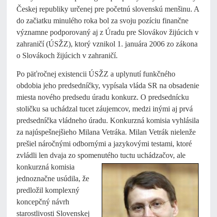
Českej republiky určenej pre početnú slovenskú menšinu. A
do začiatku minulého roka bol za svoju pozíciu finančne
významne podporovaný aj z Úradu pre Slovákov žijúcich v
zahraničí (ÚSŽZ), ktorý vznikol 1. januára 2006 zo zákona
o Slovákoch žijúcich v zahraničí.
Po päťročnej existencii ÚSŽZ a uplynutí funkčného
obdobia jeho predsedníčky, vypísala vláda SR na obsadenie
miesta nového predsedu úradu konkurz. O predsednícku
stoličku sa uchádzal tucet záujemcov, medzi inými aj prvá
predsedníčka vládneho úradu. Konkurzná komisia vyhlásila
za najúspešnejšieho Milana Vetráka. Milan Vetrák nielenže
prešiel náročnými odbornými a jazykovými testami, ktoré
zvládli len dvaja zo spomenutého tuctu uchádzačov,
ale
konkurzná komisia
jednoznačne usúdila, že
predložil komplexný
koncepčný návrh
starostlivosti Slovenskej