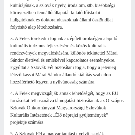
kultúrájának, a szlovák nyelv, irodalom, stb. kisebbségi
környezetben fennálló állapotát kutató főiskolai
hallgatóknak és doktoranduszoknak állami ösztöndíjat
folyósító alap létrehozására.
3. A Felek törekedni fognak az épített örökségen alapuló
kulturális turizmus fejlesztésére és közös kulturális
rendezvények megvalósítására, különös tekintettel Márai
Sándor életével és emlékével kapcsolatos eseményekre.
Egyúttal a Szlovák Fél biztosítani fogja, hogy a jelenleg
létező kassai Márai Sándor állandó kiállítás szabadon
hozzáférhető legyen a nyilvánosság számára.
4. A Felek megvizsgálják annak lehetőségét, hogy az EU
forrásokat felhasználva támogatást biztosítanak az Országos
Szlovák Önkormányzat Magyarországi Szlovákok
Kulturális Intézetének „Élő néprajzi gyűjtemények”
projektje számára.
5. A Szlovák Fél a magyar tanítási nyelvű iskolák