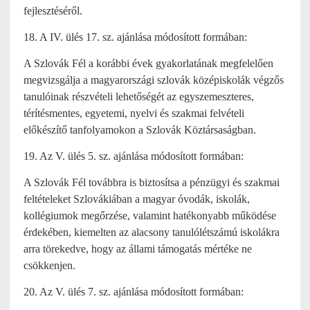
fejlesztéséről.
18. A IV. ülés 17. sz. ajánlása módosított formában:
A Szlovák Fél a korábbi évek gyakorlatának megfelelően
megvizsgálja a magyarországi szlovák középiskolák végzős
tanulóinak részvételi lehetőségét az egyszemeszteres,
térítésmentes, egyetemi, nyelvi és szakmai felvételi
előkészítő tanfolyamokon a Szlovák Köztársaságban.
19. Az V. ülés 5. sz. ajánlása módosított formában:
A Szlovák Fél továbbra is biztosítsa a pénzügyi és szakmai
feltételeket Szlovákiában a magyar óvodák, iskolák,
kollégiumok megőrzése, valamint hatékonyabb működése
érdekében, kiemelten az alacsony tanulólétszámú iskolákra
arra törekedve, hogy az állami támogatás mértéke ne
csökkenjen.
20. Az V. ülés 7. sz. ajánlása módosított formában: