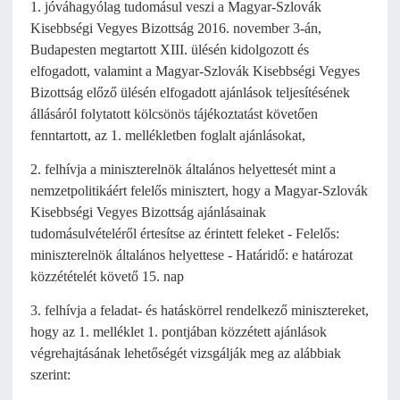
1. jóváhagyólag tudomásul veszi a Magyar-Szlovák
Kisebbségi Vegyes Bizottság 2016. november 3-án,
Budapesten megtartott XIII. ülésén kidolgozott és
elfogadott, valamint a Magyar-Szlovák Kisebbségi Vegyes
Bizottság előző ülésén elfogadott ajánlások teljesítésének
állásáról folytatott kölcsönös tájékoztatást követően
fenntartott, az 1. mellékletben foglalt ajánlásokat,
2. felhívja a miniszterelnök általános helyettesét mint a
nemzetpolitikáért felelős minisztert, hogy a Magyar-Szlovák
Kisebbségi Vegyes Bizottság ajánlásainak
tudomásulvételéről értesítse az érintett feleket - Felelős:
miniszterelnök általános helyettese - Határidő: e határozat
közzétételét követő 15. nap
3. felhívja a feladat- és hatáskörrel rendelkező minisztereket,
hogy az 1. melléklet 1. pontjában közzétett ajánlások
végrehajtásának lehetőségét vizsgálják meg az alábbiak
szerint: