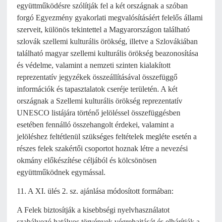
együttműködésre szólítják fel a két országnak a szóban
forgó Egyezmény gyakorlati megvalósításáért felelős állami
szerveit, különös tekintettel a Magyarországon található
szlovák szellemi kulturális örökség, illetve a Szlovákiában
található magyar szellemi kulturális örökség beazonosítása
és védelme, valamint a nemzeti szinten kialakított
reprezentatív jegyzékek összeállításával összefüggő
információk és tapasztalatok cseréje területén. A két
országnak a Szellemi kulturális örökség reprezentatív
UNESCO listájára történő jelöléssel összefüggésben
esetében fennálló összehangolt érdekei, valamint a
jelöléshez feltétlenül szükséges feltételek megléte esetén a
részes felek szakértői csoportot hoznak létre a nevezési
okmány előkészítése céljából és kölcsönösen
együttműködnek egymással.
11. A XI. ülés 2. sz. ajánlása módosított formában:
A Felek biztosítják a kisebbségi nyelvhasználatot
szabályozó hatályos törvények végrehajtását és elhárítják a