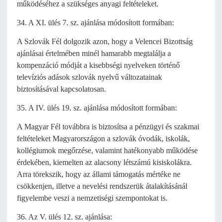
működéséhez a szükséges anyagi feltételeket.
34. A XI. ülés 7. sz. ajánlása módosított formában:
A Szlovák Fél dolgozik azon, hogy a Velencei Bizottság
ajánlásai értelmében minél hamarabb megtalálja a
kompenzáció módját a kisebbségi nyelveken történő
televíziós adások szlovák nyelvű változatainak
biztosításával kapcsolatosan.
35. A IV. ülés 19. sz. ajánlása módosított formában:
A Magyar Fél továbbra is biztosítsa a pénzügyi és szakmai
feltételeket Magyarországon a szlovák óvodák, iskolák,
kollégiumok megőrzése, valamint hatékonyabb működése
érdekében, kiemelten az alacsony létszámú kisiskolákra.
Arra törekszik, hogy az állami támogatás mértéke ne
csökkenjen, illetve a nevelési rendszerük átalakításánál
figyelembe veszi a nemzetiségi szempontokat is.
36. Az V. ülés 12. sz. ajánlása: