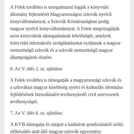
A Felek továbbra is szorgalmazni fogják a könyvtári
állomány fejlesztését Magyarországon szlovák nyelvű
könyvállománnyal, a Szlovák Köztársaságban pedig
magyar nyelvű könyvállománnyal. A Felek megvizsgálják
azon könyvtárak támogatásának lehetőségét, amelyek
könyvtári információs szolgáltatásokat nyújtanak a magyar
nemzetiségű szlovák és a szlovák nemzetiségű magyar
állampolgárok részére.
6. Az V. ülés 2. sz. ajánlása:
A Felek továbbra is támogatják a magyarországi szlovák és
a szlovákiai magyar kisebbség nyelvi és kulturális identitása
fejlődésének biztosításáért tevékenykedő civil szervezetek
tevékenységét.
7. Az V. ülés 6. sz. ajánlása:
A KVB támogatja és sürgeti a hadisírok gondozásáról szóló,
előkészítés alatt álló magyar-szlovák egyezmény