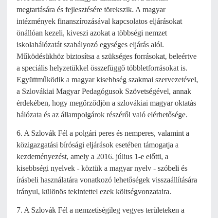
megtartására és fejlesztésére törekszik. A magyar
intézmények finanszírozásával kapcsolatos eljárásokat
önállóan kezeli, kiveszi azokat a többségi nemzet
iskolahálózatát szabályozó egységes eljárás alól.
Működésükhöz biztosítsa a szükséges forrásokat, beleértve
a speciális helyzetükkel összefüggő többletforrásokat is.
Együttműködik a magyar kisebbség szakmai szervezetével,
a Szlovákiai Magyar Pedagógusok Szövetségével, annak
érdekében, hogy megőrződjön a szlovákiai magyar oktatás
hálózata és az állampolgárok részéről való elérhetősége.
6. A Szlovák Fél a polgári peres és nemperes, valamint a
közigazgatási bírósági eljárások esetében támogatja a
kezdeményezést, amely a 2016. július 1-e előtti, a
kisebbségi nyelvek - köztük a magyar nyelv - szóbeli és
írásbeli használatára vonatkozó lehetőségek visszaállítására
irányul, különös tekintettel ezek költségvonzataira.
7. A Szlovák Fél a nemzetiségileg vegyes területeken a