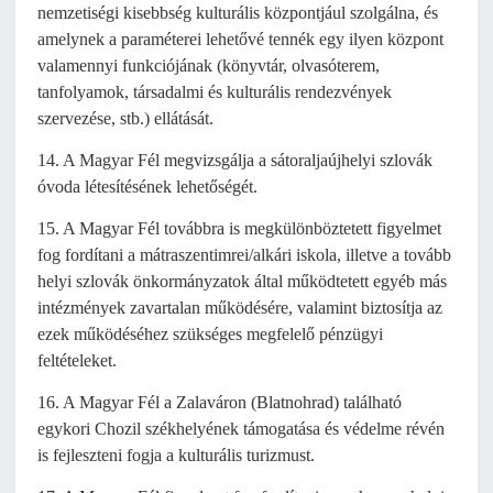
nemzetiségi kisebbség kulturális központjául szolgálna, és
amelynek a paraméterei lehetővé tennék egy ilyen központ
valamennyi funkciójának (könyvtár, olvasóterem,
tanfolyamok, társadalmi és kulturális rendezvények
szervezése, stb.) ellátását.
14. A Magyar Fél megvizsgálja a sátoraljaújhelyi szlovák
óvoda létesítésének lehetőségét.
15. A Magyar Fél továbbra is megkülönböztetett figyelmet
fog fordítani a mátraszentimrei/alkári iskola, illetve a tovább
helyi szlovák önkormányzatok által működtetett egyéb más
intézmények zavartalan működésére, valamint biztosítja az
ezek működéséhez szükséges megfelelő pénzügyi
feltételeket.
16. A Magyar Fél a Zalaváron (Blatnohrad) található
egykori Chozil székhelyének támogatása és védelme révén
is fejleszteni fogja a kulturális turizmust.