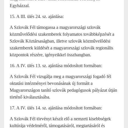
Egyházzal.
15. A III. ülés 24. sz. ajánlása:
A Szlovák Fél támogassa a magyarországi szlovák
közművelődési szakemberek folyamatos továbbképzését a
Szlovák Köztársaságban, illetve szlovák közművelődési
szakemberek küldését a magyarországi szlovák regionális
központok részére, igényeikkel összhangban.
16. A IV. ülés 13. sz. ajánlása módosított formában:
A Szlovák Fél vizsgálja meg a magyarországi fogadó fél
oktatási intézményei bevonásának új formáit a
Magyarországon tanító szlovák pedagógusok pályázat útján
történő kiválasztásába.
17. A IV. ülés 14. sz. ajánlása módosított formában:
A Szlovák Fél törvényt készít elő a nemzeti kisebbségek
kultúrája védelméről, támogatásáról, megtartásáról és