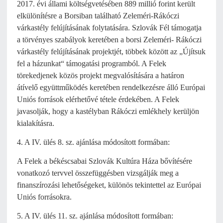
2017. évi állami költségvetésében 889 millió forint került
elkülönítésre a Borsiban található Zeleméri-Rákóczi
várkastély felújításának folytatására. Szlovák Fél támogatja
a törvényes szabályok keretében a borsi Zeleméri- Rákóczi
várkastély felújításának projektjét, többek között az „Újítsuk
fel a házunkat“ támogatási programból. A Felek
törekedjenek közös projekt megvalósítására a határon
átívelő együttműködés keretében rendelkezésre álló Európai
Uniós források elérhetővé tétele érdekében. A Felek
javasolják, hogy a kastélyban Rákóczi emlékhely kerüljön
kialakításra.
4. A IV. ülés 8. sz. ajánlása módosított formában:
A Felek a békéscsabai Szlovák Kultúra Háza bővítésére
vonatkozó tervvel összefüggésben vizsgálják meg a
finanszírozási lehetőségeket, különös tekintettel az Európai
Uniós forrásokra.
5. A IV. ülés 11. sz. ajánlása módosított formában: