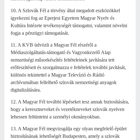
10. A Szlovák Fél a törvény által megadott eszközökkel
igyekezni fog az Eperjesi Egyetem Magyar Nyelv és
Kultúra Intézete tevékenységét támogatni, valamint növelni
fogja a pénzügyi támogatását.
11. A KVB üdvözli a Magyar Fél részéről a
Médiaszolgáltatás-támogató és Vagyonkezelő Alap
nemzetiségi műsorkészítés feltételeinek javítására tett
erőfeszítéseit és szorgalmazza e feltételek további javítását,
különös tekintettel a Magyar Televízió és Rádió
archívumában fellelhető szlovák nemzetiségi anyagok
digitalizálására.
12. A Magyar Fél további lépéseket tesz annak biztosítására,
hogy a keresztneveket és vezetékneveket szlovák nyelven
lehessen feltüntetni a személyi okmányokban.
13. A Magyar Fél megvizsgálja egy olyan megfelelő épület
biztosításának lehetőségét Budapesten, amely a szlovák