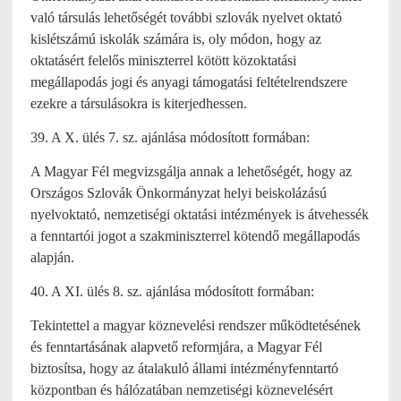
való társulás lehetőségét további szlovák nyelvet oktató
kislétszámú iskolák számára is, oly módon, hogy az
oktatásért felelős miniszterrel kötött közoktatási
megállapodás jogi és anyagi támogatási feltételrendszere
ezekre a társulásokra is kiterjedhessen.
39. A X. ülés 7. sz. ajánlása módosított formában:
A Magyar Fél megvizsgálja annak a lehetőségét, hogy az
Országos Szlovák Önkormányzat helyi beiskolázású
nyelvoktató, nemzetiségi oktatási intézmények is átvehessék
a fenntartói jogot a szakminiszterrel kötendő megállapodás
alapján.
40. A XI. ülés 8. sz. ajánlása módosított formában:
Tekintettel a magyar köznevelési rendszer működtetésének
és fenntartásának alapvető reformjára, a Magyar Fél
biztosítsa, hogy az átalakuló állami intézményfenntartó
központban és hálózatában nemzetiségi köznevelésért