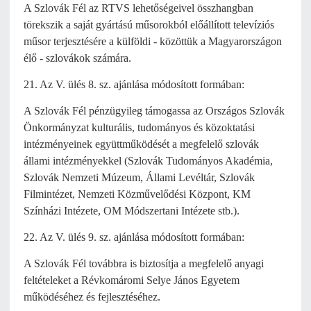
A Szlovák Fél az RTVS lehetőségeivel összhangban
törekszik a saját gyártású műsorokból előállított televíziós
műsor terjesztésére a külföldi - közöttük a Magyarországon
élő - szlovákok számára.
21. Az V. ülés 8. sz. ajánlása módosított formában:
A Szlovák Fél pénzügyileg támogassa az Országos Szlovák
Önkormányzat kulturális, tudományos és közoktatási
intézményeinek együttműködését a megfelelő szlovák
állami intézményekkel (Szlovák Tudományos Akadémia,
Szlovák Nemzeti Múzeum, Állami Levéltár, Szlovák
Filmintézet, Nemzeti Közművelődési Központ, KM
Színházi Intézete, OM Módszertani Intézete stb.).
22. Az V. ülés 9. sz. ajánlása módosított formában:
A Szlovák Fél továbbra is biztosítja a megfelelő anyagi
feltételeket a Révkomáromi Selye János Egyetem
működéséhez és fejlesztéséhez.