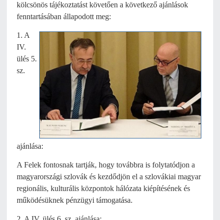
kölcsönös tájékoztatást követően a következő ajánlások
fenntartásában állapodott meg:
1. A
IV.
ülés 5.
sz.
ajánlása:
A Felek fontosnak tartják, hogy továbbra is folytatódjon a
magyarországi szlovák és kezdődjön el a szlovákiai magyar
regionális, kulturális központok hálózata kiépítésének és
működésüknek pénzügyi támogatása.
2. A IV. ülés 6. sz. ajánlása: