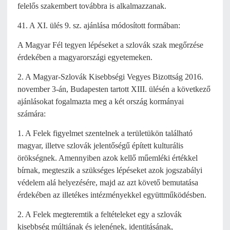
felelős szakembert továbbra is alkalmazzanak.
41. A XI. ülés 9. sz. ajánlása módosított formában:
A Magyar Fél tegyen lépéseket a szlovák szak megőrzése
érdekében a magyarországi egyetemeken.
2. A Magyar-Szlovák Kisebbségi Vegyes Bizottság 2016.
november 3-án, Budapesten tartott XIII. ülésén a következő
ajánlásokat fogalmazta meg a két ország kormányai
számára:
1. A Felek figyelmet szentelnek a területükön található
magyar, illetve szlovák jelentőségű épített kulturális
örökségnek. Amennyiben azok kellő műemléki értékkel
bírnak, megteszik a szükséges lépéseket azok jogszabályi
védelem alá helyezésére, majd az azt követő bemutatása
érdekében az illetékes intézményekkel együttműködésben.
2. A Felek megteremtik a feltételeket egy a szlovák
kisebbség múltjának és jelenének, identitásának,