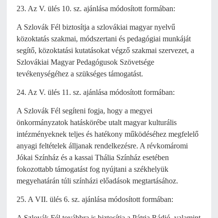
23. Az V. ülés 10. sz. ajánlása módosított formában:
A Szlovák Fél biztosítja a szlovákiai magyar nyelvű
közoktatás szakmai, módszertani és pedagógiai munkáját
segítő, közoktatási kutatásokat végző szakmai szervezet, a
Szlovákiai Magyar Pedagógusok Szövetsége
tevékenységéhez a szükséges támogatást.
24. Az V. ülés 11. sz. ajánlása módosított formában:
A Szlovák Fél segíteni fogja, hogy a megyei
önkormányzatok hatáskörébe utalt magyar kulturális
intézményeknek teljes és hatékony működéséhez megfelelő
anyagi feltételek álljanak rendelkezésre. A révkomáromi
Jókai Színház és a kassai Thália Színház esetében
fokozottabb támogatást fog nyújtani a székhelyük
megyehatárán túli színházi előadások megtartásához.
25. A VII. ülés 6. sz. ajánlása módosított formában:
A Szlovák Fél továbbra is biztosítja a Pátria Rádió, valamint