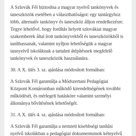
A Szlovák Fél biztosítsa a magyar nyelvű tankönyvek és
taneszközök esetében a választhatóságot: egy tantárgyhoz
több, alternatív tankönyv és taneszköz álljon rendelkezésre.
Tegye lehetővé, hogy fordítás helyett szlovákiai magyar
szakemberek által írott tankönyvekből és taneszközökből is
taníthassanak, valamint nyíljon lehetőségük a magyar
tannyelvű iskoláknak a tartalmi átépítésnek megfelelő
tankönyvek és taneszközök használatára.
30. A X. ülés 3. sz. ajánlása módosított formában:
A Szlovák Fél garantálja a Módszertani Pedagógiai
Központ Komáromban működő kirendeltségének további
működését, és mérlegeli hatásköre valamint személyi
állománya bővítésének lehetőségét.
31. A X. ülés 4. sz. ajánlása módosított formában:
A Szlovák Fél garantálja a nemzeti kisebbségi tanítási
nyelvű iskolákban a pedagógiai dokumentumok kétnyelvű