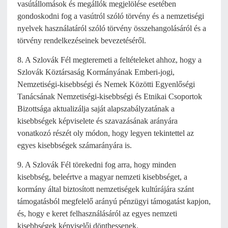
vasútállomások és megállók megjelölése esetében
gondoskodni fog a vasútról szóló törvény és a nemzetiségi
nyelvek használatáról szóló törvény összehangolásáról és a
törvény rendelkezéseinek bevezetéséről.
8. A Szlovák Fél megteremeti a feltételeket ahhoz, hogy a
Szlovák Köztársaság Kormányának Emberi-jogi,
Nemzetiségi-kisebbségi és Nemek Közötti Egyenlőségi
Tanácsának Nemzetiségi-kisebbségi és Etnikai Csoportok
Bizottsága aktualizálja saját alapszabályzatának a
kisebbségek képviselete és szavazásának arányára
vonatkozó részét oly módon, hogy legyen tekintettel az
egyes kisebbségek számarányára is.
9. A Szlovák Fél törekedni fog arra, hogy minden
kisebbség, beleértve a magyar nemzeti kisebbséget, a
kormány által biztosított nemzetiségek kultúrájára szánt
támogatásból megfelelő arányú pénzügyi támogatást kapjon,
és, hogy e keret felhasználásáról az egyes nemzeti
kisebbségek képviselői dönthessenek.