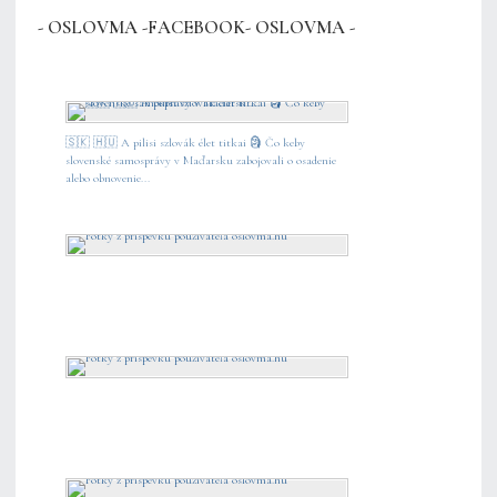
- OSLOVMA -FACEBOOK- OSLOVMA -
🇸🇰 🇭🇺 A pilisi szlovák élet titkai 🗿 Čo keby
slovenské samosprávy v Maďarsku zabojovali o osadenie
alebo obnovenie...