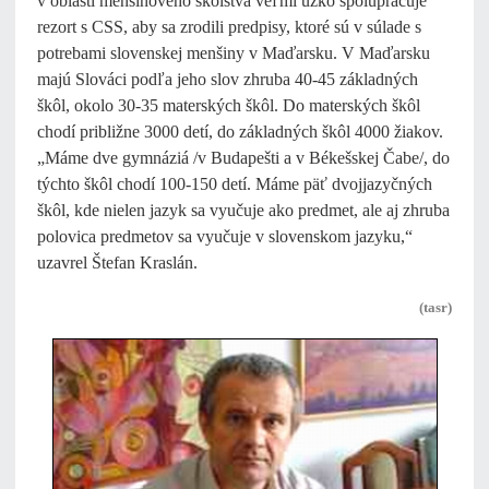
v oblasti menšinového školstva veľmi úzko spolupracuje
rezort s CSS, aby sa zrodili predpisy, ktoré sú v súlade s
potrebami slovenskej menšiny v Maďarsku. V Maďarsku
majú Slováci podľa jeho slov zhruba 40-45 základných
škôl, okolo 30-35 materských škôl. Do materských škôl
chodí približne 3000 detí, do základných škôl 4000 žiakov.
„Máme dve gymnáziá /v Budapešti a v Békešskej Čabe/, do
týchto škôl chodí 100-150 detí. Máme päť dvojjazyčných
škôl, kde nielen jazyk sa vyučuje ako predmet, ale aj zhruba
polovica predmetov sa vyučuje v slovenskom jazyku,“
uzavrel Štefan Kraslán.
(tasr)