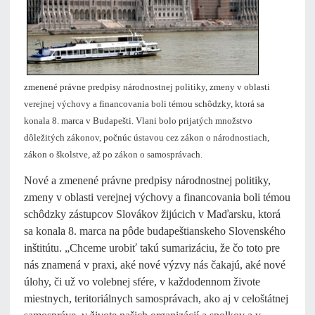
zmenené právne predpisy národnostnej politiky, zmeny v oblasti
verejnej výchovy a financovania boli témou schôdzky, ktorá sa
konala 8. marca v Budapešti. Vlani bolo prijatých množstvo
dôležitých zákonov, počnúc ústavou cez zákon o národnostiach,
zákon o školstve, až po zákon o samosprávach.
Nové a zmenené právne predpisy národnostnej politiky,
zmeny v oblasti verejnej výchovy a financovania boli témou
schôdzky zástupcov Slovákov žijúcich v Maďarsku, ktorá
sa konala 8. marca na pôde budapeštianskeho Slovenského
inštitútu.
„Chceme urobiť takú sumarizáciu, že čo toto pre
nás znamená v praxi, aké nové výzvy nás čakajú, aké nové
úlohy, či už vo volebnej sfére, v každodennom živote
miestnych, teritoriálnych samosprávach, ako aj v celoštátnej