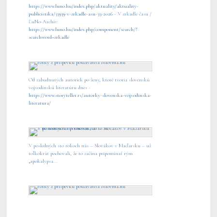
https://www.luno.hu/index.php/aktuality/aktuality-
publicistika/33939-v-zrkadle-asu-33-2026
- V zrkadle času /
ĽuNo-Archív:
https://www.luno.hu/index.php/component/search/?
searchword=zrkadle
Od zabudnutých autoriek po ženy, ktoré tvoria slovenskú
vojvodinskú literatúru dnes -
https://www.storyteller.rs/autorky-slovenska-vojvodinska-
literatura/
V posledných sto rokoch nás – Slovákov v Maďarsku – už
toľkokrát pochovali, že to začína pripomínať rým
„apokalypsa...