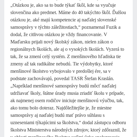
„Otázkou je, ako sa to bude týkať škôl, kde sa vyučuje
slovenčina ako predmet. Máme do 40 takýchto škôl. Ďalšou
otázkou je, aké majú kompetencie aj naďalej slovenské
samosprávy v týchto záležitostiach,“ poznamenal Fuzik a
dodal, že citlivou otázkou je vždy financovanie. V
Maďarsku prijali nový školský zákon, nielen zákon o
regionálnych školách, ale aj o vysokých školách. Vyzerá to
tak, že sa zmení celý systém. Z menšinového hľadiska tie
zmeny až tak radikálne nebudú. Tie výdobytky, ktoré
menšinové školstvo vybojovalo v predošlej ére, sa v
podstate zachovávajú, povedal TASR Štefan Kraslán.
„Napríklad menšinové samosprávy budú môcť naďalej
udržiavať školy, štátne úrady musia zriadiť školu v prípade,
ak najmenej osem rodičov iniciuje menšinovú výučbu, tak,
ako tomu bolo doteraz. Najdôležitejšie je, že miestne
samosprávy aj naďalej budú mať právo súhlasu s
uzneseniami týkajúcimi sa školstva,“ dodal zástupcu odboru
školstva Ministerstva národných zdrojov, ktorý zdôraznil, že