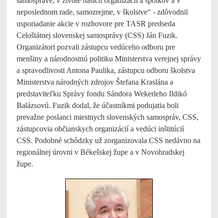
samospráve, v živote našich organizácií a spolkov a v
neposlednom rade, samozrejme, v školstve“ - zdôvodnil
usporiadanie akcie v rozhovore pre TASR predseda
Celoštátnej slovenskej samosprávy (CSS) Ján Fuzik.
Organizátori pozvali zástupcu vedúceho odboru pre
menšiny a národnostnú politiku Ministerstva verejnej správy
a spravodlivosti Antona Paulika, zástupcu odboru školstva
Ministerstva národných zdrojov Štefana Kraslána a
predstaviteľku Správy fondu Sándora Wekerleho Ildikó
Balázsovú. Fuzik dodal, že účastníkmi podujatia boli
prevažne poslanci miestnych slovenských samospráv, CSS,
zástupcovia občianskych organizácií a vedúci inštitúcií
CSS. Podobné schôdzky už zorganizovala CSS nedávno na
regionálnej úrovni v Békešskej župe a v Novohradskej
župe.