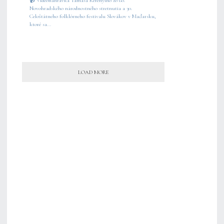
📹 Videonahrávka Tamása Kerényiho zo 60.
Novohradského národnostného stretnutia a 30.
Celoštátneho folklórneho festivalu Slovákov v Maďarsku,
ktoré sa...
LOAD MORE