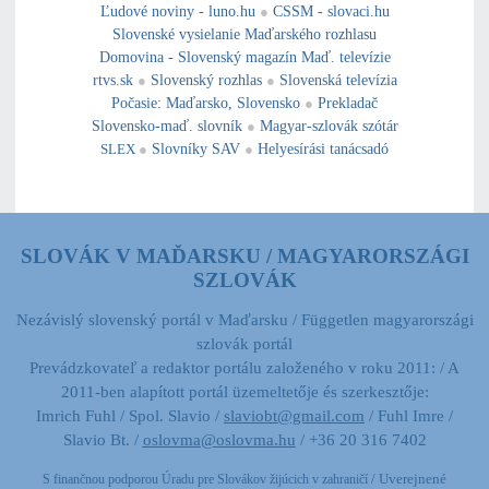
Ľudové noviny - luno.hu
●
CSSM - slovaci.hu
Slovenské vysielanie Maďarského rozhlasu
Domovina - Slovenský magazín Maď. televízie
rtvs.sk
●
Slovenský rozhlas
●
Slovenská televízia
Počasie
:
Maďarsko
,
Slovensko
●
Prekladač
Slovensko-maď. slovník
●
Magyar-szlovák szótár
SLEX
●
Slovníky SAV
●
Helyesírási tanácsadó
SLOVÁK V MAĎARSKU / MAGYARORSZÁGI
SZLOVÁK
Nezávislý slovenský portál v Maďarsku / Független magyarországi
szlovák portál
Prevádzkovateľ a redaktor portálu založeného v roku 2011: / A
2011-ben alapított portál üzemeltetője és szerkesztője:
Imrich Fuhl / Spol. Slavio /
slaviobt@gmail.com
/ Fuhl Imre /
Slavio Bt. /
oslovma@oslovma.hu
/ +36 20 316 7402
/ Uverejnené
S finančnou podporou Úradu pre Slovákov žijúcich v zahraničí