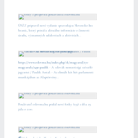
ÚSŽZ pripravil nové vydanie spravodajcu Slovensko bez
hraníc, ktorý prináša aktuálne informácie o činnosti
úradu, významných udalostiach a aktivitách...
https://www.oslovma.hu/index.php/sk/magyarul/171-
magyarul2/1491-paulik
- A szlovák nemzetiségi szószóló
jegyzetei / Paulik Antal: - Az elmúlt két hét parlamenti
munkájában az Alaptörvény...
Používateľ oslovma.hu pridal nové fotky (133) z dňa 29.
júla o 2:00.