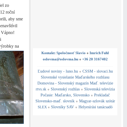
el zo
12 roční
rili, aby sme
enavštívil
ť Vápno!
i
výrobky na
Kontakt: Spoločnosť Slavio
●
Imrich Fuhl
oslovma@oslovma.hu
●
+36 20 3167402
---------------------------------------------------------------------------------------------------------------------------------------------------------------------------
---
----------------------------------------------------------------------------------------------
Ľudové noviny - luno.hu
●
CSSM - slovaci.hu
Slovenské vysielanie Maďarského rozhlasu
Domovina - Slovenský magazín Maď. televízie
rtvs.sk
●
Slovenský rozhlas
●
Slovenská televízia
Počasie
:
Maďarsko
,
Slovensko
●
Prekladač
Slovensko-maď. slovník
●
Magyar-szlovák szótár
SLEX
●
Slovníky SAV
●
Helyesírási tanácsadó