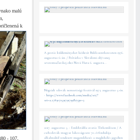
ovnako malú
m,
pričlenená
k
A postás küldeményeket kézbesít Bükkszentkereszten 1976.
augusztus 6-án. / Poštárka v Slovákmi obývanej
severomaďarskej obci Nová Huta 6. augusta...
Nógrádi szlovák nemzetiségi fesztivál 1973. augusztus 5-én.
-
https://www.facebook.com/media/set/?
set=a.2783071591791799&type=3
2017. augusztus 5. - Emléktábla-avatás Tótkomlóson / A
csehszlovák-magyar lakosságcsere 70. évfordulója
alkalmából rendezett megemlékezés a megbékélés jegyében
80 - 107,