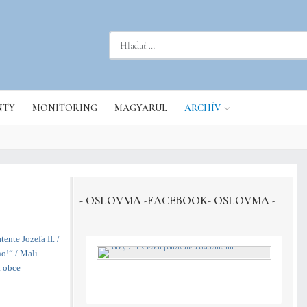
dať...
NTY
MONITORING
MAGYARUL
ARCHÍV
- OSLOVMA -FACEBOOK- OSLOVMA -
nte Jozefa II. /
o!“ / Mali
a obce