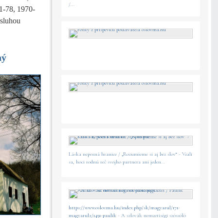
/...
1-78, 1970-
ásluhou
ný
Láska nepozná hranice / „Rozumieme si aj bez slov“ - Vzali
sa, hoci rodnú reč svojho partnera ani jeden...
https://www.oslovma.hu/index.php/sk/magyarul/171-
magyarul2/1491-paulik
- A szlovák nemzetiségi szószóló