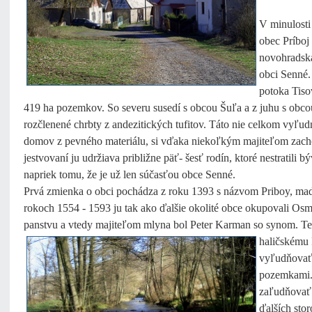
V minulosti
obec Príboj
novohradská
obci Senné. 
potoka Tiso
419 ha pozemkov. So severu susedí s obcou Šuľa a z juhu s obcou
rozčlenené chrbty z andezitických tufitov. Táto nie celkom vyľ
domov z pevného materiálu, si vďaka niekoľkým majiteľom zach
jestvovaní ju udržiava približne päť- šesť rodín, ktoré nestratili 
napriek tomu, že je už len súčasťou obce Senné.
Prvá zmienka o obci pochádza z roku 1393 s názvom Priboy, maď
rokoch 1554 - 1593 ju tak ako ďalšie okolité obce okupovali Osm
panstvu a vtedy majiteľom mlyna bol Peter Karman so synom. Te
haličskému 
vyľudňovať 
pozemkami. 
zaľudňovať 
ďalších sto