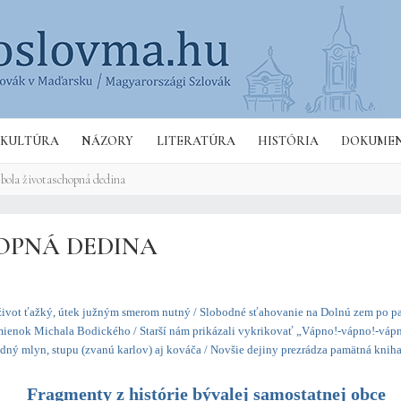
Hľa
KULTÚRA
NÁZORY
LITERATÚRA
HISTÓRIA
DOKUME
 bola životaschopná dedina
HOPNÁ DEDINA
život ťažký, útek južným smerom nutný / Slobodné sťahovanie na Dolnú zem po pate
ienok Michala Bodického / Starší nám prikázali vykrikovať „Vápno!-vápno!-vápn
odný mlyn, stupu (zvanú karlov) aj kováča / Novšie dejiny prezrádza pamätná knih
Fragmenty z histórie bývalej samostatnej obce