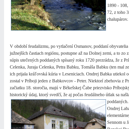
1890 - 108,
72, z toho 
chalupárov.
V období feudalizmu, po vytlačení Osmanov, poddaní obyvatelia 
južnejších častiach regiónu, postupne až na Dolnej zemi, a to zo 
súpis utečených poddaných spísaný roku 1720 prezrádza, že z Prí
Celenka, Juraja Celenka, Petra Babku, Tomáša Babku (ten mal z
ich prijala kráľovská kúria v Leseniciach. Ondrej Babka utiekol o
zostal v Príboji jeden z Babkovcov - Peter. Niektorí zbehovia z 
začiatku 18. storočia, majú v Békešskej Čabe priezvisko Príbojsk
historický údaj, ktorý svedčí, že aj počas feudálneho útlak sa našl
poddaných.
Ondrej Labá
elementárne
Sennom u Já