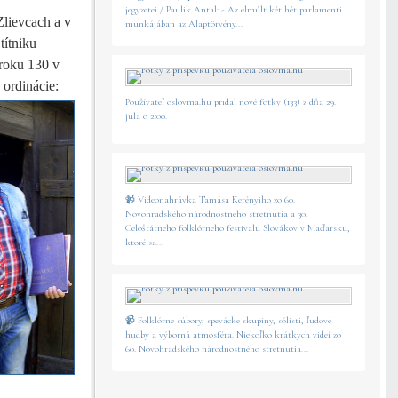
jegyzetei / Paulik Antal: - Az elmúlt két hét parlamenti
Zlievcach a v
munkájában az Alaptörvény...
títniku
roku 130 v
 ordinácie:
Používateľ oslovma.hu pridal nové fotky (133) z dňa 29.
júla o 2:00.
📹 Videonahrávka Tamása Kerényiho zo 60.
Novohradského národnostného stretnutia a 30.
Celoštátneho folklórneho festivalu Slovákov v Maďarsku,
ktoré sa...
📹 Folklórne súbory, spevácke skupiny, sólisti, ľudové
hudby a výborná atmosféra. Niekoľko krátkych videí zo
60. Novohradského národnostného stretnutia...