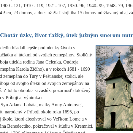
 1900 - 121, 1910 - 119, 1921- 107, 1930- 96, 1940- 99, 1948- 79, 196
34 žien, 23 domov, a dnes už žiaľ stojí iba 15 domov udržiavanými aj z
Chotár úzky, život ťažký, útek južným smerom nut
dedín hľadali lepšie podmienky života v
začiatku aj útekmi od svojich zemepánov. Stoličný
boja utiekla rodina Jána Celenka, Ondreja
emepána Karola Zičiho), a v rokoch 1681 - 1690
d zemepána do Tury v Peštianskej stolici, ale
Príboja od svojho úteku od svojich zemepánov na
ý. Z tohto obdobia si zaslúži pozornosť doložený
a v Príboji aj výnimka u
 Syn Adama Labáta, matky Anny Antolovej,
t, narodený v Príboji okolo roku 1695, po
j škole, ktorú absolvoval vo Veľkom Lome a v
na Benedectiho, pokračoval v štúdiu v Kremnici,