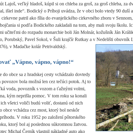
út Lajoš, veľký hladoš, kúpil si on chleba za groš, za groš chleba, za d
l, išiel inde“. Bodický o Príboji uvádza, že v obci bolo vtedy 90 duší a 
j cirkevne patril ako fília do evanjelického cirkevného zboru v Sennom
íbojčania si podľa Bodického zakladali na tom, aby mali svoju školu. I
mi učiteľmi do rozpadu monarchie boli Ján Molnár, kožušník Ján Králik
, Porubský, Pavel Sokol, v Šuli krajčír Rutkay a v Nedelišti obuvník 
76), v Madačke kolár Petrivaldský.
kovať „Vápno, vápno, vápno!“
e do obce sa z hradskej cesty vchádzalo dovtedy
va povozov bola možná len cez tečúci potok. Aj to
eľká voda, povozník s vozom a ťažnými volmi,
ána, kým neprišla pomoc. V tom roku sa konali
ich všetci voliči budú voliť, dostanú od nich
do obce vchádza cez most, ktorý bol neskôr
ú príhodu. V roku 1952
po založení pôtorského
oku, ktorý bol aj poslednou súkromnou žatvou.
otec Michal Černík vlastnil nákladné auto ako