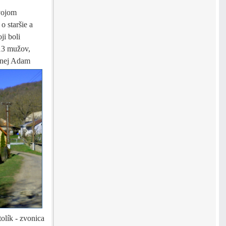
vojom
o staršie a
ji boli
 13 mužov,
v nej Adam
tolík - zvonica