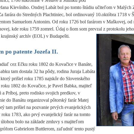
trici, 1706 súkromne v Jelšave a Štítniku pod
fana Klevíniho. Ondrej Labát bol po tomto štúdiu učiteľom v Malých 
Za farára do Stredných Plachtiniec, bol ordinovaný 10.októbra 1718 v Š
dentom Samuelom Antonim. Od roku 1726 bol farárom v Maškovej, od 
hovej, kde roku 1759 zomrel. Údaj o ňom som prevzal
z protokolu jeho
 krajinský archív (EOL) v Budapešti.
 po patente Jozefa II.
adiaľ cez Ečku roku 1802 do Kovačice v Banáte,
abku tam dostala 32 ha pôdy, rodina Juraja Labáta
ktorý prišiel roku 1785 najskôr do Slovenského
 roku 1802 do Kovačice, je Pavel Babka, majiteľ
 Príboj, preto rodisko svojich predkov, v
anie do Banátu organizoval
pôtorský farár Matej
orý tam prišiel na pozvanie prvých evanjelických
 roku 1783, ako prvý evanjelický farár na tomto
 úlohou bolo na základe zmluvy s majiteľom
rófom Gabrielom Buttlerom, zaľudniť tento pustý