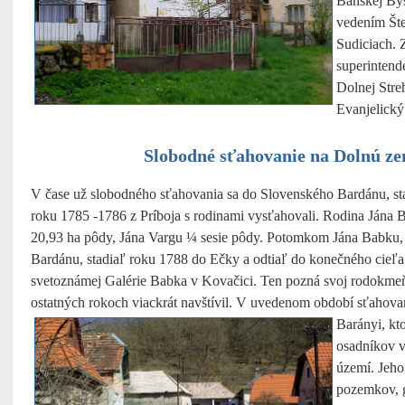
Banskej Bys
vedením Šte
Sudiciach. 
superinten
Dolnej Stre
Evanjelický
Slobodné sťahovanie na Dolnú zem
V čase už slobodného sťahovania sa do Slovenského Bardánu, st
roku 1785 -1786 z Príboja s rodinami vysťahovali. Rodina Jána B
20,93 ha pôdy, Jána Vargu ¼ sesie pôdy. Potomkom Jána Babku, 
Bardánu, stadiaľ roku 1788 do Ečky a odtiaľ do konečného cieľa
svetoznámej Galérie Babka v Kovačici. Ten pozná svoj rodokmeň a
ostatných rokoch viackrát navštívil. V uvedenom období sťahov
Barányi, kt
osadníkov v
území. Jeho
pozemkov, g