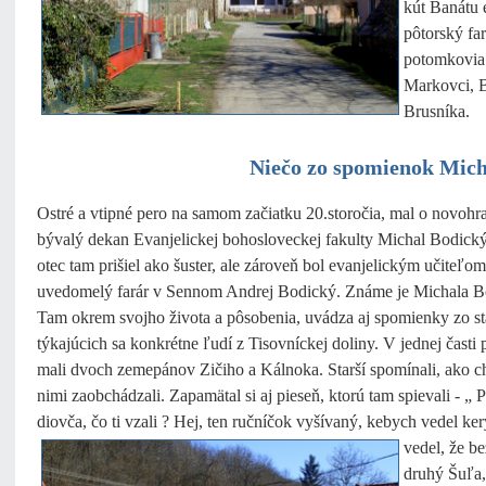
kút Banátu 
pôtorský fa
potomkovia 
Markovci, B
Brusníka.
Niečo zo spomienok Mich
Ostré a vtipné pero na samom začiatku 20.storočia, mal o novohra
bývalý dekan Evanjelickej bohosloveckej fakulty Michal Bodický.
otec tam prišiel ako šuster, ale zároveň bol evanjelickým učiteľ
uvedomelý farár v Sennom Andrej Bodický. Známe je Michala B
Tam okrem svojho života a pôsobenia, uvádza aj spomienky zo sta
týkajúcich sa konkrétne ľudí z Tisovníckej doliny. V jednej časti 
mali dvoch zemepánov Zičiho a Kálnoka. Starší spomínali, ako ch
nimi zaobchádzali. Zapamätal si aj pieseň, ktorú tam spievali - „ P
diovča, čo ti vzali ? Hej, ten ručníčok vyšívaný, kebych vedel ker
vedel, že be
druhý Šuľa, 