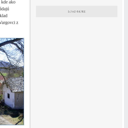
 kde ako
ádajú
LOAD MORE
klad
Vargovci z