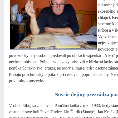
súkromný do
skoseného a
chlapci. Ke
smerom k ob
Príboj a v 
Vysvetlenie
nejestvujúc
povozoch p
povozníckym spôsobom predávali po obciach vápenkári. A keď 
nechceli obísť ani Príboj, svoje vozy pristavili v blízkosti lávky 
ponúkajúc takto svoj artikel, po ktorý si musel prísť osobne záuje
Príboju prischol takýto pokrik pri cestovaní popri ich dediny. Ne
prívlastky - prezývky.
Novšie dejiny prezrádza pa
V obci Príboj sa zachovala Pamätná kniha z roku 1933, kedy star
zastupiteľstve boli Pavel Hudec, Ján Ďurík (Šimoje), Ján Krnák 