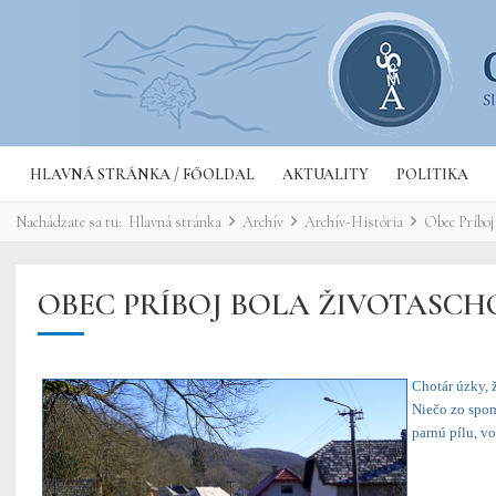
HLAVNÁ STRÁNKA / FŐOLDAL
AKTUALITY
POLITIKA
Nachádzate sa tu:
Hlavná stránka
Archív
Archív-História
Obec Príboj
OBEC PRÍBOJ BOLA ŽIVOTASC
C
hotár úzky, 
Niečo zo spom
parnú pílu, v