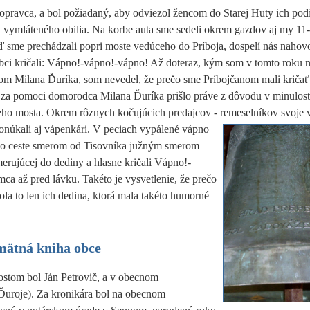
pravca, a bol požiadaný, aby odviezol žencom do Starej Huty ich podi
 vymláteného obilia. Na korbe auta sme sedeli okrem gazdov aj my 11-
ď sme prechádzali popri moste vedúceho do Príboja, dospelí nás nahovo
ci kričali: Vápno!-vápno!-vápno! Až doteraz, kým som v tomto roku n
ňom Milana Ďuríka, som nevedel, že prečo sme Príbojčanom mali kriča
 za pomoci domorodca Milana Ďuríka prišlo práve z dôvodu v minulost
eho mosta. Okrem rôznych kočujúcich predajcov - remeselníkov svoje 
onúkali aj
vápenkári. V peciach vypálené vápno
po ceste smerom od Tisovníka južným smerom
smerujúcej do dediny a hlasne kričali Vápno!-
mca až pred lávku. Takéto je vysvetlenie, že prečo
bola to len ich dedina, ktorá mala takéto humorné
mätná kniha obce
ostom bol Ján Petrovič, a v obecnom
(Ďuroje). Za kronikára bol na obecnom