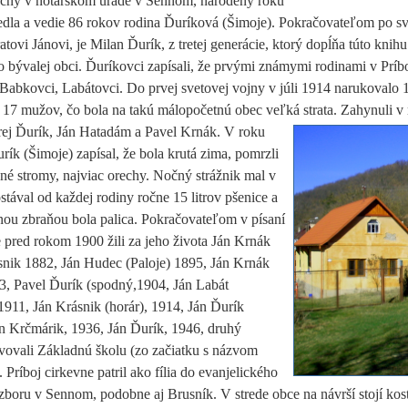
ecný v notárskom úrade v Sennom, narodený roku
edla a vedie 86 rokov rodina Ďuríková
(Šimoje). Pokračovateľom po s
ovi Jánovi, je Milan Ďurík, z tretej generácie, ktorý dopĺňa túto knihu 
o bývalej obci. Ďuríkovci zapísali, že prvými známymi rodinami v Príbo
Babkovci, Labátovci. Do prvej svetovej vojny v júli 1914 narukovalo
 17 mužov, čo bola na takú málopočetnú obec veľká strata. Zahynuli 
rej Ďurík, Ján Hatadám a
Pavel Krnák. V roku
rík (Šimoje) zapísal, že bola krutá zima, pomrzli
né stromy, najviac orechy. Nočný strážnik mal v
stával od každej rodiny ročne 15 litrov pšenice a
inou zbraňou bola palica. Pokračovateľom v písaní
e pred rokom 1900 žili za jeho života Ján Krnák
snik 1882, Ján Hudec (Paloje) 1895, Ján Krnák
, Pavel Ďurík (spodný,1904, Ján Labát
1911, Ján Krásnik (horár), 1914, Ján Ďurík
án Krčmárik, 1936, Ján Ďurík, 1946, druhý
evovali Základnú školu (zo začiatku s názvom
Príboj cirkevne patril ako fília do evanjelického
zboru v Sennom, podobne aj Brusník. V strede obce na návrší stojí
kos