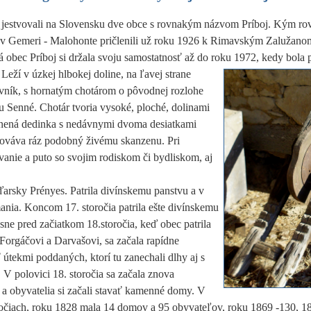
 jestvovali na Slovensku dve obce s rovnakým názvom Príboj. Kým r
 v Gemeri - Malohonte pričlenili už roku 1926 k Rimavským Zalužano
 obec Príboj si držala svoju samostatnosť až do roku 1972, kedy bola 
Leží v úzkej hlbokej doline, na ľavej strane
vník, s hornatým chotárom o pôvodnej rozlohe
 Senné. Chotár tvoria vysoké, ploché, dolinami
udnená dedinka s nedávnymi dvoma desiatkami
ováva ráz podobný živému skanzenu. Pri
bývanie a puto so svojim rodiskom či bydliskom, aj
arsky Prényes. Patrila divínskemu panstvu a v
ania. Koncom 17. storočia patrila ešte divínskemu
sne pred začiatkom 18.storočia,
keď obec patrila
Forgáčovi a Darvašovi, sa začala rapídne
útekmi poddaných, ktorí tu zanechali dlhy aj s
V polovici 18. storočia sa začala znova
a obyvatelia si začali stavať kamenné domy. V
ročiach, roku 1828 mala 14 domov a 95 obyvateľov, roku 1869 -130, 18