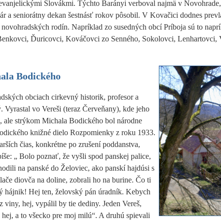
evanjelickými Slovákmi. Týchto Barányi verboval najmä v Novohrade,
rár a seniorátny dekan šestnásť rokov pôsobil. V Kovačici dodnes prevl
novohradských rodín. Napríklad zo susedných obcí Príboja sú to naprí
enkovci, Ďuricovci, Kováčovci zo Senného, Sokolovci, Lenhartovci, 
ala Bodického
dských obciach cirkevný historik, profesor a
 Vyrastal vo Vereši (teraz Červeňany), kde jeho
om, ale strýkom Michala Bodického bol národne
odického knižné dielo Rozpomienky z roku 1933.
rších čias, konkrétne po zrušení poddanstva,
píše: „ Bolo poznať, že vyšli spod panskej palice,
odili na panské do Želoviec, ako panskí hajdúsi s
lače diovča na doline, zobrali ho na burine. Čo ti
ý hájnik! Hej ten,
želovský pán úradník. Kebych
z viny, hej, vypálil by tie dediny. Jeden Vereš,
hej, a to všecko pre moj milú“. A druhú spievali