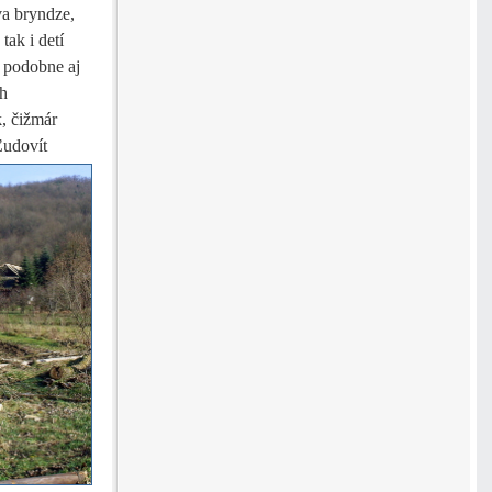
va bryndze,
tak i detí
, podobne aj
ch
, čižmár
Ľudovít