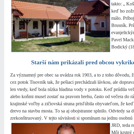
takto: „ Koš
keď ho zožra
málo. Príbo
Brusník. Pr
evanjelický
Pavel Macko
Bodický (18
Starší nám prikázali pred obcou vykri
Za významný pre obec sa uvádza rok 1903, a to z toho dôvodu, ž
cez potok Tisovník tak, že pešiaci prechádzali lávkou, ale dopra
len vtedy, keď bola nízka hladina vody v potoku. Keď prúdila v
alebo koňmi musel zostať na pravom brehu, často od večera do r
krajinské voľby a zičiovská strana prisľúbila obyvateľom, že keď 
drevo na stavbu mosta. To sa aj obojstranne splnilo. Odvtedy sa 
zrekonštruovaný. V tejto súvislosti si spomínam na jednu osobn
JRD, teda r
Môj krstný 