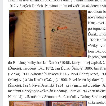
zastupiteľstve konanom 30.6.1933 zvolený Štefan Čunderlík, ob
1912 v Starých Horách. Pamätnú knihu od začiatku až doteraz vi
nebohom brat
nové údaje 
Krnákovci, 
postupne až
Ďurík, Ond
1929 Ján Ďu
všetky ovoc
tom roku do
že jeho jed
do Pamätnej knihy bol Ján Ďurík (*1946), ktorý do nej zapísal, ž
(Ďuroje), narodený roku 1872, Ján Ďurík (Šimoje) 1886, Ján Krá
(Babka) 1900. Narodení v rokoch 1900 - 1950 Ondrej Mrva, 1903
(Matejove) a Ján Krnák (Gažoje), 1906, Pavel Jesenský (kováč), 
(Šimoje), 1924, Pavel Jesenský,1934 - prvý maturant z dediny, J
maturant a prvý vysokoškolák z dediny. Po roku 1945 deti navšt
Národná) 1.-5. ročník v Sennom, 6.- 9. ročník v Dolnej Strehovej. 
cirkevného 