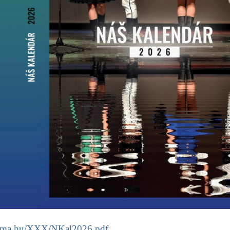
vma.hu/XXX/
NKal2026
.pdf