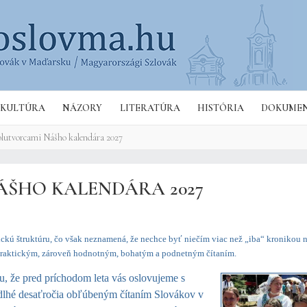
Hľa
KULTÚRA
NÁZORY
LITERATÚRA
HISTÓRIA
DOKUME
olutvorcami Nášho kalendára 2027
ÁŠHO KALENDÁRA 2027
ckú štruktúru, čo však neznamená, že nechce byť niečím viac než „iba“ kronikou n
 praktickým, zároveň hodnotným, bohatým a podnetným čítaním.
iou, že pred príchodom leta vás oslovujeme s
už dlhé desaťročia obľúbeným čítaním Slovákov v