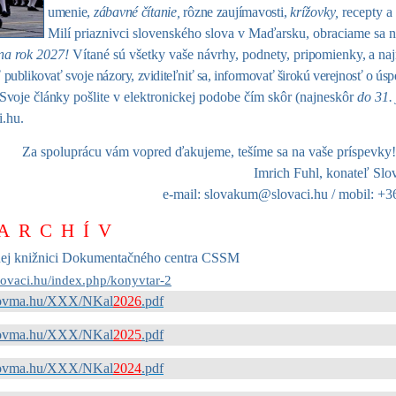
umenie,
zábavné čítanie,
rôzne zaujímavosti,
krížovky,
recepty 
Milí priaznivci slovenského slova v Maďarsku, obraciame sa n
 na rok 2027!
Vítané sú všetky vaše návrhy, podnety,
pripomienky, a na
ť
publikovať svoje názory, zviditeľniť sa, informovať širokú verejnosť o úsp
 Svoje články
pošlite v elektronickej podobe čím skôr (najneskôr
do 31. 
i
.
hu
.
Za spoluprácu vám vopred ďakujeme, tešíme sa na vaše príspevky
Imrich Fuhl
, konateľ Slo
e-mail:
slovakum@slovaci.hu
/ mobil: +3
A R C H Í V
lnej knižnici Dokumentačného centra CSSM
slovaci.hu/index.php/konyvtar-2
ovma.hu/XXX/
NKal
2026
.pdf
ovma.hu/XXX/
NKal
2025
.pdf
ovma.hu/XXX/
NKal
2024
.pdf