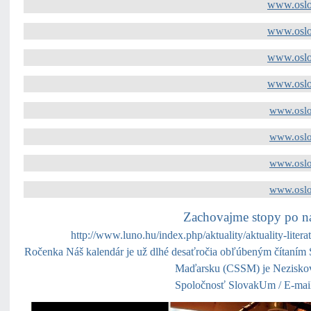
www.osl
www.osl
www.osl
www.osl
www.osl
www.osl
www.osl
www.osl
Zachovajme stopy po na
http://www.luno.hu/index.php/aktuality/aktuality-lite
Ročenka Náš kalendár je už dlhé desaťročia obľúbeným čítaním 
Maďarsku (CSSM) je Nezisková
Spoločnosť SlovakUm / E-mai