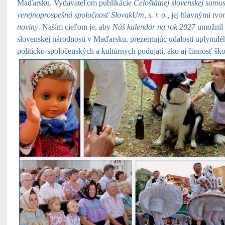
Maďarsku. Vydavateľom publikácie
Celoštátnej slovenskej sam
verejnoprospešná spoločnosť SlovakUm
,
s. r. o.
,
jej hlavnými tvo
noviny
. Naším cieľom je, aby
Náš kalendár
na rok 2027
umožnil 
slovenskej národnosti v Maďarsku, prezentujúc udalosti uplynuléh
politicko-spoločenských a kultúrnych podujatí, ako aj činnosť šk