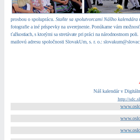
prosbou o spoluprácu.
Staňte sa spolutvorcami Nášho kalendára
fotografie a iné príspevky na uverejnenie. Ponúkame vám možnos
ťažkostiach,
s ktorými sa stretávate pri práci na národnostnom poli.
mailovú adresu spoločnosti SlovakUm, s. r. o.
:
slovakum
@
slovac
Náš kalendár v Digitá
http://sdc.
www.osl
www.osl
www.osl