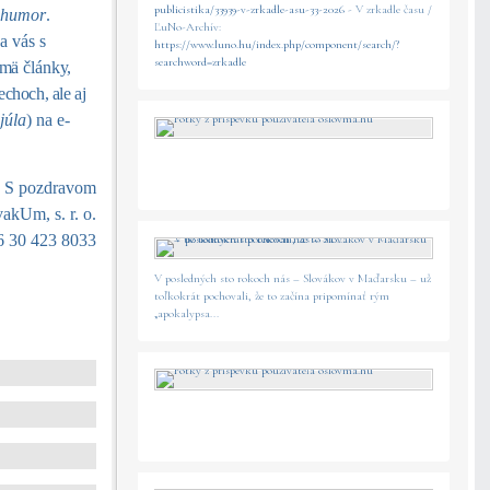
publicistika/33939-v-zrkadle-asu-33-2026
- V zrkadle času /
a
humor
.
ĽuNo-Archív:
a vás s
https://www.luno.hu/index.php/component/search/?
searchword=zrkadle
jmä články,
echoch, ale aj
júla
) na e-
!
S pozdravom
vakUm, s. r. o.
6 30 423 8033
V posledných sto rokoch nás – Slovákov v Maďarsku – už
toľkokrát pochovali, že to začína pripomínať rým
„apokalypsa...