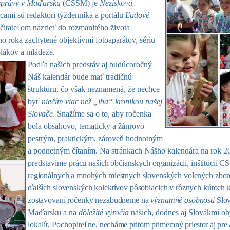
osprávy v Maďarsku
(CSSM) je
Nezisková
rcami sú redaktori týždenníka a portálu
Ľudové
čitateľom nazrieť do rozmanitého života
o roka zachytené objektívmi fotoaparátov, sériu
olákov a mládeže.
Podľa našich predstáv aj budúcoročný
Náš kalendár bude mať tradičnú
štruktúru, čo však neznamená, že nechce
byť
niečím viac než „iba“ kronikou našej
Slovače
. Snažíme sa o to, aby ročenka
bola obsahovo, tematicky a žánrovo
pestrým, praktickým, zároveň hodnotným
a podnetným čítaním. Na stránkach Nášho kalendára na rok 2
predstavíme
prácu našich občianskych organizácií, inštitúcií C
regionálnych a mnohých miestnych slovenských volených zboro
ďalších slovenských kolektívov pôsobiacich v rôznych kútoch kr
zostavovaní ročenky nezabudneme na
významné osobnosti
Slo
Maďarsku a na
dôležité výročia
našich, dodnes aj Slovákmi o
lokalít. Pochopiteľne,
necháme pritom primeraný priestor aj pre