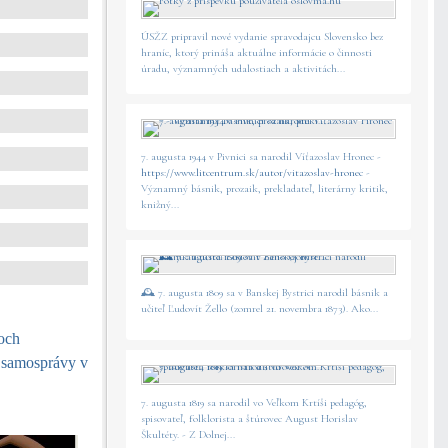
ÚSŽZ pripravil nové vydanie spravodajcu Slovensko bez
hraníc, ktorý prináša aktuálne informácie o činnosti
úradu, významných udalostiach a aktivitách...
7. augusta 1944 v Pivnici sa narodil Víťazoslav Hronec -
https://www.litcentrum.sk/autor/vitazoslav-hronec
-
Významný básnik, prozaik, prekladateľ, literárny kritik,
knižný...
🕰️ 7. augusta 1809 sa v Banskej Bystrici narodil básnik a
učiteľ Ľudovít Žello (zomrel 21. novembra 1873). Ako...
koch
 samosprávy v
7. augusta 1819 sa narodil vo Veľkom Krtíši pedagóg,
spisovateľ, folklorista a štúrovec August Horislav
Škultéty. - Z Dolnej...