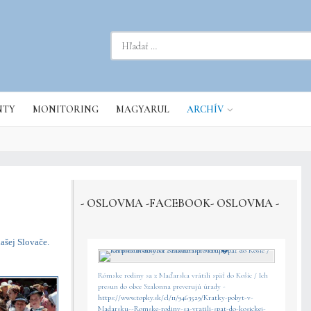
dať...
NTY
MONITORING
MAGYARUL
ARCHÍV
- OSLOVMA -FACEBOOK- OSLOVMA -
ašej Slovače.
Rómske rodiny sa z Maďarska vrátili späť do Košíc / Ich
presun do obce Szalonna preverujú úrady -
https://www.topky.sk/cl/11/9463529/Kratky-pobyt-v-
Madarsku--Romske-rodiny-sa-vratili-spat-do-kosickej-