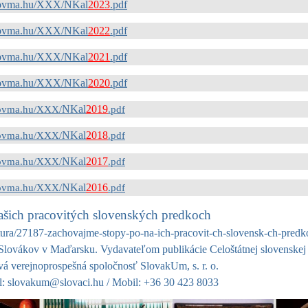
ovma.hu/XXX/
NKal
2023
.pdf
ovma.hu/XXX/
NKal
2022
.pdf
ovma.hu/XXX/
NKal
2021
.pdf
ovma.hu/XXX/
NKal
2020
.pdf
NKal
2019
ovma.hu/XXX/
.pdf
NKal
2018
ovma.hu/XXX/
.pdf
NKal
2017
ovma.hu/XXX/
.pdf
NKal
2016
ovma.hu/XXX/
.pdf
šich pracovitých slovenských predkoch
ratura/27187-zachovajme-stopy-po-na-ich-pracovit-ch-slovensk-ch-pred
Slovákov v Maďarsku. Vydavateľom publikácie Celoštátnej slovenskej
 verejnoprospešná spoločnosť SlovakUm, s. r. o.
l:
slovakum@slovaci.h
u
/ Mobil: +36 30 423 8033