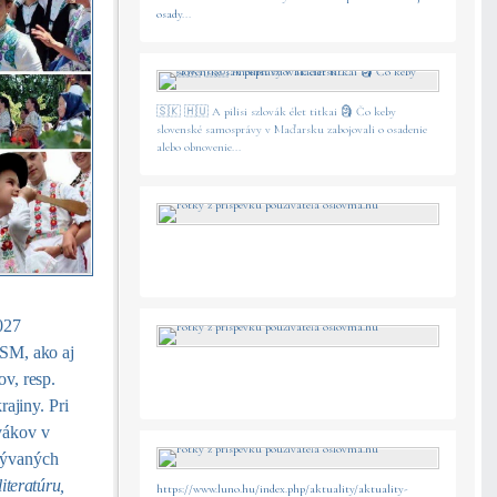
osady
...
🇸🇰 🇭🇺 A pilisi szlovák élet titkai 🗿 Čo keby
slovenské samosprávy v Maďarsku zabojovali o osadenie
alebo obnovenie...
027
SSM, ako aj
v, resp.
ajiny. Pri
vákov
v
bývaných
literatúru,
https://www.luno.hu/index.php/aktuality/aktuality-