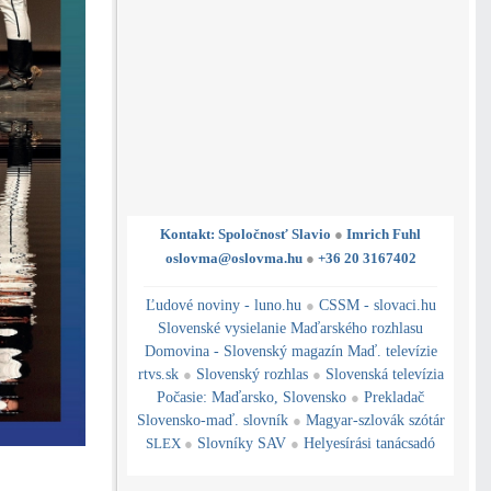
Kontakt: Spoločnosť Slavio
●
Imrich Fuhl
oslovma@oslovma.hu
●
+36 20 3167402
---------------------------------------------------------------------------------------------------------------------------------------------------------------------------
---
----------------------------------------------------------------------------------------------
Ľudové noviny - luno.hu
●
CSSM - slovaci.hu
Slovenské vysielanie Maďarského rozhlasu
Domovina - Slovenský magazín Maď. televízie
rtvs.sk
●
Slovenský rozhlas
●
Slovenská televízia
Počasie
:
Maďarsko
,
Slovensko
●
Prekladač
Slovensko-maď. slovník
●
Magyar-szlovák szótár
SLEX
●
Slovníky SAV
●
Helyesírási tanácsadó