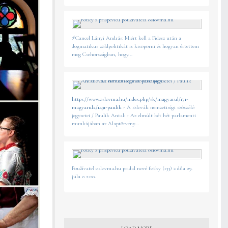
⚡️Cancel Lányi András: Miért kell a Fidesz után a
dogmatikus zöldpolitikát is kisöpörni és hogyan értettem
meg Csehországban, hogy...
https://www.oslovma.hu/index.php/sk/magyarul/171-
magyarul2/1491-paulik
- A szlovák nemzetiségi szószóló
jegyzetei / Paulik Antal: - Az elmúlt két hét parlamenti
munkájában az Alaptörvény...
Používateľ oslovma.hu pridal nové fotky (133) z dňa 29.
júla o 2:00.