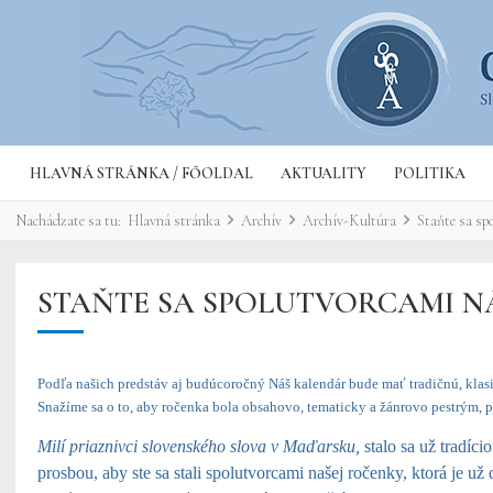
HLAVNÁ STRÁNKA / FŐOLDAL
AKTUALITY
POLITIKA
Nachádzate sa tu:
Hlavná stránka
Archív
Archív-Kultúra
Staňte sa sp
STAŇTE SA SPOLUTVORCAMI N
Podľa našich predstáv aj budúcoročný Náš kalendár bude mať tradičnú, klasi
Snažíme sa o to, aby ročenka bola obsahovo, tematicky a žánrovo pestrým,
Milí priaznivci slovenského slova v Maďarsku
,
stalo sa už tradíc
prosbou, aby ste sa stali spolutvorcami našej ročenky, ktorá je 