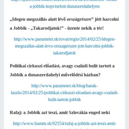
a-jobbik-kepviseloit-dunaszerdahelyen
„Idegen megszállás alatt lévő országrészre” jött harcolni
a Jobbik - „Takarodjatok!” - üzente nekik a tér!
http://www.parameter.sk/rovat/regio/2014/02/25/idegen-
megszallas-alatt-levo-orszagreszre-jott-harcolni-jobbik-
takarodjatok
Politikai cirkuszi előadást, avagy családi bulit tartott a
Jobbik a dunaszerdahelyi művelődési házban?
http://www.parameter.sk/blog/barak-
laszlo/2014/02/25/politikai-cirkuszi-eloadast-avagy-csaladi-
bulit-tartott-jobbik
Rafaj: a Jobbik azt teszi, amit Szlovákia enged neki
http://www.bumm.sk/92554/rafaj-a-jobbik-azt-teszi-amit-