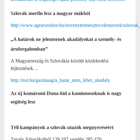
Szlovák morfin lesz a magyar mákból
http://www.agrarszektor.hu/novenytermesztes/elemzesek/szlova
„A határok ne jelentsenek akadályokat a személy- és
áruforgalomban”
A Magyarország és Szlovákia közötti közlekedési
fejlesztések…
http://nol.hu/gazdasag/a_hatar_nem_lehet_akadaly
Az új komáromi Duna-híd a kamionosoknak is nagy
segítség lesz
Téli kampányok a szlovák utazók megnyeréséért
Tavaly Szlovákiából 129.197 vendég 285.476