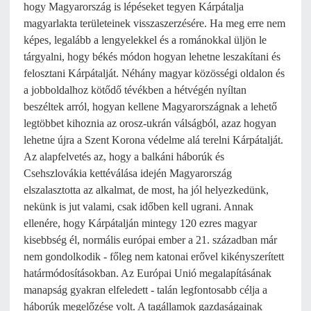
hogy Magyarország is lépéseket tegyen Kárpátalja
magyarlakta területeinek visszaszerzésére. Ha meg erre nem
képes, legalább a lengyelekkel és a románokkal üljön le
tárgyalni, hogy békés módon hogyan lehetne leszakítani és
felosztani Kárpátalját. Néhány magyar közösségi oldalon és
a jobboldalhoz kötődő tévékben a hétvégén nyíltan
beszéltek arról, hogyan kellene Magyarországnak a lehető
legtöbbet kihoznia az orosz-ukrán válságból, azaz hogyan
lehetne újra a Szent Korona védelme alá terelni Kárpátalját.
Az alapfelvetés az, hogy a balkáni háborúk és
Csehszlovákia kettéválása idején Magyarország
elszalasztotta az alkalmat, de most, ha jól helyezkedünk,
nekünk is jut valami, csak időben kell ugrani. Annak
ellenére, hogy Kárpátalján mintegy 120 ezres magyar
kisebbség él, normális európai ember a 21. században már
nem gondolkodik - főleg nem katonai erővel kikényszerített
határmódosításokban. Az Európai Unió megalapításának
manapság gyakran elfeledett - talán legfontosabb célja a
háborúk megelőzése volt. A tagállamok gazdaságainak