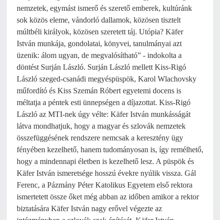
nemzetek, egymást ismerő és szerető emberek, kultúránk
sok közös eleme, vándorló dallamok, közösen tisztelt
múltbéli királyok, közösen szeretett táj. Utópia? Käfer
István munkája, gondolatai, könyvei, tanulmányai azt
üzenik: álom ugyan, de megvalósítható” - indokolta a
döntést Surján László. Surján László mellett Kiss-Rigó
László szeged-csanádi megyéspüspök, Karol Wlachovsky
műfordító és Kiss Szemán Róbert egyetemi docens is
méltatja a péntek esti ünnepségen a díjazottat. Kiss-Rigó
László az MTI-nek úgy vélte: Käfer István munkásságát
látva mondhatjuk, hogy a magyar és szlovák nemzetek
összefüggésének rendszere nemcsak a keresztény ügy
fényében kezelhető, hanem tudományosan is, így remélhető,
hogy a mindennapi életben is kezelhető lesz. A püspök és
Käfer István ismeretsége hosszú évekre nyúlik vissza. Gál
Ferenc, a Pázmány Péter Katolikus Egyetem első rektora
ismertetett össze őket még abban az időben amikor a rektor
biztatására Käfer István nagy erővel végezte az