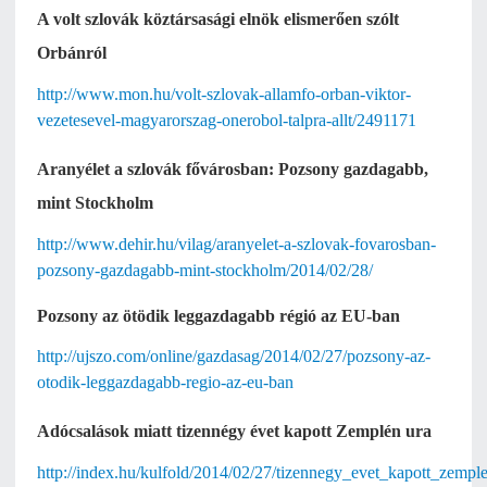
A volt szlovák köztársasági elnök elismerően szólt
Orbánról
http://www.mon.hu/volt-szlovak-allamfo-orban-viktor-
vezetesevel-magyarorszag-onerobol-talpra-allt/2491171
Aranyélet a szlovák fővárosban: Pozsony gazdagabb,
mint Stockholm
http://www.dehir.hu/vilag/aranyelet-a-szlovak-fovarosban-
pozsony-gazdagabb-mint-stockholm/2014/02/28/
Pozsony az ötödik leggazdagabb régió az EU-ban
http://ujszo.com/online/gazdasag/2014/02/27/pozsony-az-
otodik-leggazdagabb-regio-az-eu-ban
Adócsalások miatt tizennégy évet kapott Zemplén ura
http://index.hu/kulfold/2014/02/27/tizennegy_evet_kapott_zempl