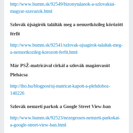
http://www.bumm.sk/92549/bizonytalanok-a-szlovakiai-
magyar-szavazok.html
Szlovák újságírók találták meg a nemzetközileg körözött
férfit
http://www.bumm.sk/92541/szlovak-ujsagirok-talaltak-meg-
a-nemzetkozileg-korozott-ferfit.html
Már PSŽ-matricával cirkál a szlovák magánvasút
Plehácsa
http://iho.hu/blogpost/uj-matricat-kapott-a-plehdoboz-
140226
Szlovák nemzeti parkok a Google Street View-ban
http://www.bumm.sk/92523/nezegessen-nemzeti-parkokat-
a-google-street-view-ban.html