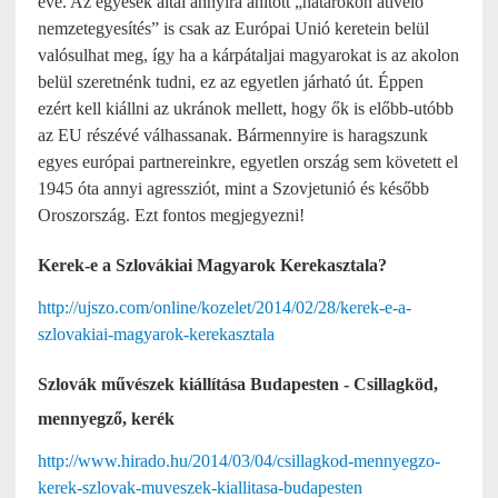
éve. Az egyesek által annyira áhított „határokon átívelő
nemzetegyesítés” is csak az Európai Unió keretein belül
valósulhat meg, így ha a kárpátaljai magyarokat is az akolon
belül szeretnénk tudni, ez az egyetlen járható út. Éppen
ezért kell kiállni az ukránok mellett, hogy ők is előbb-utóbb
az EU részévé válhassanak. Bármennyire is haragszunk
egyes európai partnereinkre, egyetlen ország sem követett el
1945 óta annyi agressziót, mint a Szovjetunió és később
Oroszország. Ezt fontos megjegyezni!
Kerek-e a Szlovákiai Magyarok Kerekasztala?
http://ujszo.com/online/kozelet/2014/02/28/kerek-e-a-
szlovakiai-magyarok-kerekasztala
Szlovák művészek kiállítása Budapesten - Csillagköd,
mennyegző, kerék
http://www.hirado.hu/2014/03/04/csillagkod-mennyegzo-
kerek-szlovak-muveszek-kiallitasa-budapesten