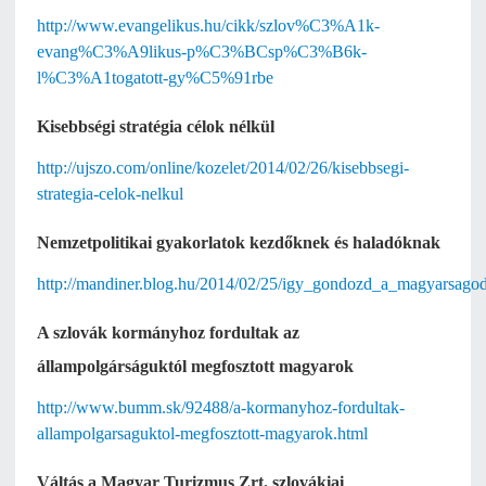
http://www.evangelikus.hu/cikk/szlov%C3%A1k-
evang%C3%A9likus-p%C3%BCsp%C3%B6k-
l%C3%A1togatott-gy%C5%91rbe
Kisebbségi stratégia célok nélkül
http://ujszo.com/online/kozelet/2014/02/26/kisebbsegi-
strategia-celok-nelkul
Nemzetpolitikai gyakorlatok kezdőknek és haladóknak
http://mandiner.blog.hu/2014/02/25/igy_gondozd_a_magyarsagod
A szlovák kormányhoz fordultak az
állampolgárságuktól megfosztott magyarok
http://www.bumm.sk/92488/a-kormanyhoz-fordultak-
allampolgarsaguktol-megfosztott-magyarok.html
Váltás a Magyar Turizmus Zrt. szlovákiai