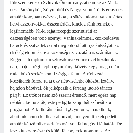
Pilisszentkereszti Szlovák Önkormányzat elnöke az MTI-
nek. Párkányból, Zólyomból és Nagyszalontáról is érkeznek
amatőr konyhaművészek, hogy a sütés tudományában jártas
helyi asszonyokkal összemérjék, kinek a fánk remeke a
legfinomabb. Ki-ki saját receptje szerint süti az
összességében több ezernyi, vaníliakrémmel, csokoládéval,
barack és szilva lekvárral megbolondított nyalánkságot, az
elsőség eldöntésére a közönség szavazatára is számítanak.
Reggel a templomban szlovák nyelvű misével kezdődik a
nap, majd a régi népi hagyományt követve egy, maga után
rudat húzó szekér vonul végig a falun. A rúd végén
kocsikerék forog, rajta egy népviseletbe öltözött legény,
hajadon bábúval, ők jelképezik a farsang utolsó táncos
párját. Ez utóbbi nem szó szerint értendő, mert egész nap
néptánc bemutatók, este pedig farsangi bál színesítik a
programot. A kulturális kínálat „Gyüttünk, maradtunk,
alkotunk” című kiállítással bővül, amelyen itt letelepedett
amatőr képzőművészek festményei, fafaragásai láthatók. De
lesz kirakodóvásár és különféle gyerekprogram is. Az