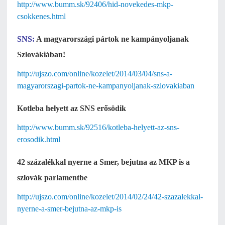
http://www.bumm.sk/92406/hid-novekedes-mkp-
csokkenes.html
SNS:
A magyarországi pártok ne kampányoljanak
Szlovákiában!
http://ujszo.com/online/kozelet/2014/03/04/sns-a-
magyarorszagi-partok-ne-kampanyoljanak-szlovakiaban
Kotleba helyett az SNS erősödik
http://www.bumm.sk/92516/kotleba-helyett-az-sns-
erosodik.html
42 százalékkal nyerne a Smer, bejutna az MKP is a
szlovák parlamentbe
http://ujszo.com/online/kozelet/2014/02/24/42-szazalekkal-
nyerne-a-smer-bejutna-az-mkp-is