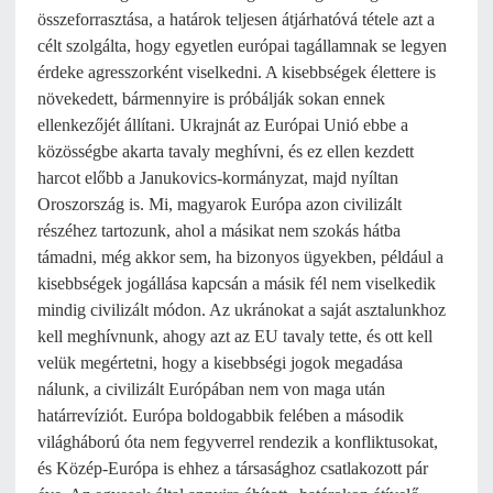
összeforrasztása, a határok teljesen átjárhatóvá tétele azt a
célt szolgálta, hogy egyetlen európai tagállamnak se legyen
érdeke agresszorként viselkedni. A kisebbségek élettere is
növekedett, bármennyire is próbálják sokan ennek
ellenkezőjét állítani. Ukrajnát az Európai Unió ebbe a
közösségbe akarta tavaly meghívni, és ez ellen kezdett
harcot előbb a Janukovics-kormányzat, majd nyíltan
Oroszország is. Mi, magyarok Európa azon civilizált
részéhez tartozunk, ahol a másikat nem szokás hátba
támadni, még akkor sem, ha bizonyos ügyekben, például a
kisebbségek jogállása kapcsán a másik fél nem viselkedik
mindig civilizált módon. Az ukránokat a saját asztalunkhoz
kell meghívnunk, ahogy azt az EU tavaly tette, és ott kell
velük megértetni, hogy a kisebbségi jogok megadása
nálunk, a civilizált Európában nem von maga után
határrevíziót. Európa boldogabbik felében a második
világháború óta nem fegyverrel rendezik a konfliktusokat,
és Közép-Európa is ehhez a társasághoz csatlakozott pár