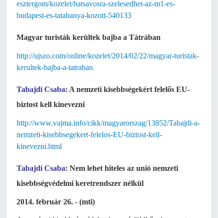
esztergom/kozelet/hatsavosra-szelesedhet-az-m1-es-
budapest-es-tatabanya-kozott-540133
Magyar turisták kerültek bajba a Tátrában
http://ujszo.com/online/kozelet/2014/02/22/magyar-turistak-
kerultek-bajba-a-tatraban
Tabajdi Csaba:
A nemzeti kisebbségekért felelős EU-
biztost kell kinevezni
http://www.vajma.info/cikk/magyarorszag/13852/Tabajdi-a-
nemzeti-kisebbsegekert-felelos-EU-biztost-kell-
kinevezni.html
Tabajdi Csaba:
Nem lehet hiteles az unió nemzeti
kisebbségvédelmi keretrendszer nélkül
2014. február 26. - (mti)