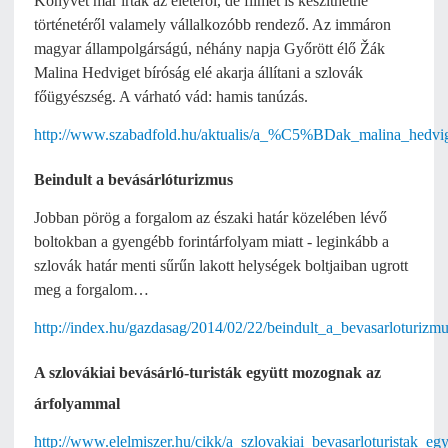
Könyvet már írtak az életéről, de filmet is készíthetne
történetéről valamely vállalkozóbb rendező. Az immáron
magyar állampolgárságú, néhány napja Győrött élő Žák
Malina Hedviget bíróság elé akarja állítani a szlovák
főügyészség. A várható vád: hamis tanúzás.
http://www.szabadfold.hu/aktualis/a_%C5%BDak_malina_hedvig_
Beindult a bevásárlóturizmus
Jobban pörög a forgalom az északi határ közelében lévő
boltokban a gyengébb forintárfolyam miatt - leginkább a
szlovák határ menti sűrűn lakott helységek boltjaiban ugrott
meg a forgalom…
http://index.hu/gazdasag/2014/02/22/beindult_a_bevasarloturizmu
A szlovákiai bevásárló-turisták együtt mozognak az
árfolyammal
http://www.elelmiszer.hu/cikk/a_szlovakiai_bevasarloturistak_