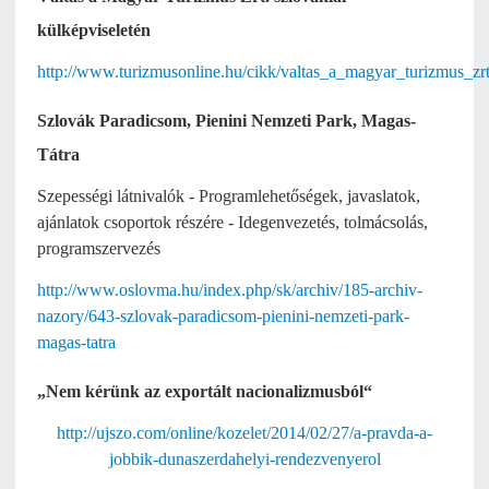
külképviseletén
http://www.turizmusonline.hu/cikk/valtas_a_magyar_turizmus_zrt
Szlovák Paradicsom, Pienini Nemzeti Park, Magas-
Tátra
Szepességi látnivalók - Programlehetőségek, javaslatok,
ajánlatok csoportok részére - Idegenvezetés, tolmácsolás,
programszervezés
http://www.oslovma.hu/index.php/sk/archiv/185-archiv-
nazory/643-szlovak-paradicsom-pienini-nemzeti-park-
magas-tatra
„Nem kérünk az exportált nacionalizmusból“
http://ujszo.com/online/kozelet/2014/02/27/a-pravda-a-
jobbik-dunaszerdahelyi-rendezvenyerol