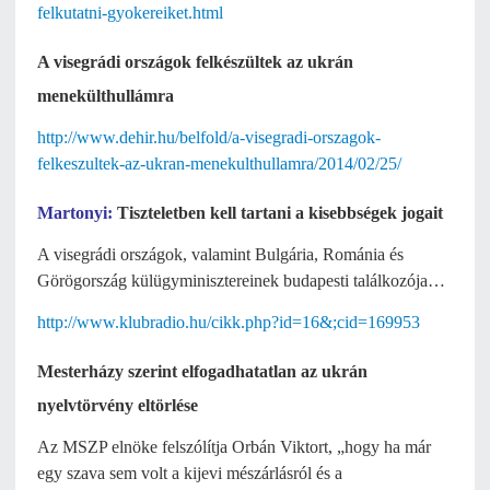
felkutatni-gyokereiket.html
A visegrádi országok felkészültek az ukrán
menekülthullámra
http://www.dehir.hu/belfold/a-visegradi-orszagok-
felkeszultek-az-ukran-menekulthullamra/2014/02/25/
Martonyi:
Tiszteletben kell tartani a kisebbségek jogait
A visegrádi országok, valamint Bulgária, Románia és
Görögország külügyminisztereinek budapesti találkozója…
http://www.klubradio.hu/cikk.php?id=16&
;cid=169953
Mesterházy szerint elfogadhatatlan az ukrán
nyelvtörvény eltörlése
Az MSZP elnöke felszólítja Orbán Viktort, „hogy ha már
egy szava sem volt a kijevi mészárlásról és a