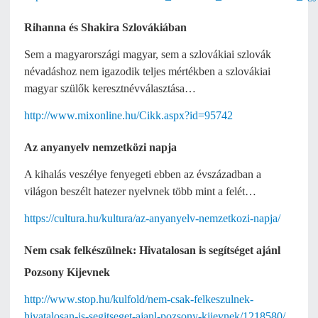
Rihanna és Shakira Szlovákiában
Sem a magyarországi magyar, sem a szlovákiai szlovák
névadáshoz nem igazodik teljes mértékben a szlovákiai
magyar szülők keresztnévválasztása…
http://www.mixonline.hu/Cikk.aspx?id=95742
Az anyanyelv nemzetközi napja
A kihalás veszélye fenyegeti ebben az évszázadban a
világon beszélt hatezer nyelvnek több mint a felét…
https://cultura.hu/kultura/az-anyanyelv-nemzetkozi-napja/
Nem csak felkészülnek: Hivatalosan is segítséget ajánl
Pozsony Kijevnek
http://www.stop.hu/kulfold/nem-csak-felkeszulnek-
hivatalosan-is-segitseget-ajanl-pozsony-kijevnek/1218580/