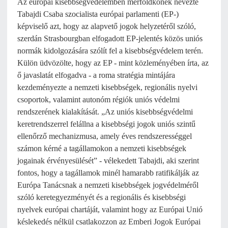
Az európai kisebbségvédelemben mérföldkőnek nevezte
Tabajdi Csaba szocialista európai parlamenti (EP-)
képviselő azt, hogy az alapvető jogok helyzetéről szóló,
szerdán Strasbourgban elfogadott EP-jelentés közös uniós
normák kidolgozására szólít fel a kisebbségvédelem terén.
Külön üdvözölte, hogy az EP - mint közleményében írta, az
ő javaslatát elfogadva - a roma stratégia mintájára
kezdeményezte a nemzeti kisebbségek, regionális nyelvi
csoportok, valamint autonóm régiók uniós védelmi
rendszerének kialakítását. „Az uniós kisebbségvédelmi
keretrendszerrel felállna a kisebbségi jogok uniós szintű
ellenőrző mechanizmusa, amely éves rendszerességgel
számon kérné a tagállamokon a nemzeti kisebbségek
jogainak érvényesülését” - vélekedett Tabajdi, aki szerint
fontos, hogy a tagállamok minél hamarabb ratifikálják az
Európa Tanácsnak a nemzeti kisebbségek jogvédelméről
szóló keretegyezményét és a regionális és kisebbségi
nyelvek európai chartáját, valamint hogy az Európai Unió
késlekedés nélkül csatlakozzon az Emberi Jogok Európai