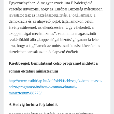
Egyezményéhez. A magyar szocialista EP-delegáció
vezetője üdvözölte, hogy az Európai Bizottság márciusban
javaslatot tesz az igazságszolgáltatás, a jogállamiság, a
demokrácia és az alapvető jogok tagállamokon belüli
érvényesülésének az ellenőrzésére. Úgy vélekedett: a
„koppenhágai mechanizmus”, valamint a magas szintű
szakértőkből álló „koppenhágai bizottság” garancia lehet
arra, hogy a tagállamok az uniós csatlakozást követően is
tiszteletben tartsák az unió alapvető értékeit.
Kisebbségek bemutatását célzó programot indított a
román oktatási minisztérium
http://www.estihirlap.hu/kulfold/kisebbsegek-bemutatasat-
celzo-programot-inditott-a-roman-oktatasi-
miniszterium/88775/
A Hedvig tortúra folytatódik