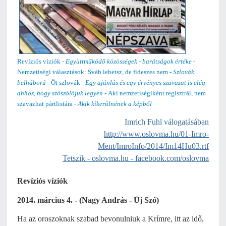
Revíziós víziók -
Együttműködő közösségek - barátságok értéke
-
Nemzetiségi választások: Sváb lehetsz, de fideszes nem -
Szlovák
belháború
- Öt szlovák -
Egy ajánlás és egy érvényes szavazat is elég
ahhoz, hogy szószólójuk legyen
- Aki nemzetiségiként regisztrál, nem
szavazhat pártlistára -
Akik kikerülnének a képből
Imrich Fuhl válogatásában
http://www.oslovma.hu/01-Imro-
Ment/ImroInfo/2014/Im14Hu03.rtf
Tetszik
-
oslovma.hu
-
facebook.com/oslovma
Revíziós víziók
2014. március 4. - (Nagy András - Új Szó)
Ha az oroszoknak szabad bevonulniuk a Krímre, itt az idő,