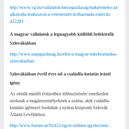
http://www.vg.hu/vallalatok/mezogazdasag/maktermeles-az-
alkaloida-leallasaval-a-vetesterulet-ketharmada-eshet-ki-
422281
A magyar vállalatok a legnagyobb külföldi befektetők
Szlovákiában
http://www.napigazdasag.hu/elen-a-magyar-tokebearamlas-
szlovakiaban/
Szlovákiában évről évre nő a családfa-kutatás iránti
igény
Az elmúlt másfél évtizedben többszörösére emelkedett
azoknak a magánszemélyeknek a száma, akik családfa-
kutatási igénnyel fordultak a nyitrai központú Szlovák
Állami Levéltárhoz.
http://www.bumm.sk/92422/egyre-tobben-igyekeznek-