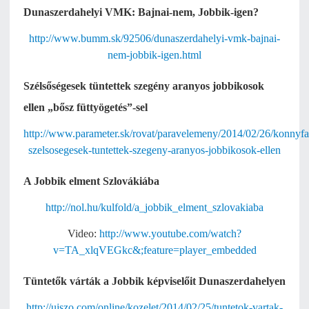
Dunaszerdahelyi VMK: Bajnai-nem, Jobbik-igen?
http://www.bumm.sk/92506/dunaszerdahelyi-vmk-bajnai-
nem-jobbik-igen.html
Szélsőségesek tüntettek szegény aranyos jobbikosok
ellen „bősz füttyögetés”-sel
http://www.parameter.sk/rovat/paravelemeny/2014/02/26/konnyfa
szelsosegesek-tuntettek-szegeny-aranyos-jobbikosok-ellen
A Jobbik elment Szlovákiába
http://nol.hu/kulfold/a_jobbik_elment_szlovakiaba
Video:
http://www.youtube.com/watch?
v=TA_xlqVEGkc&
;feature=player_embedded
Tüntetők várták a Jobbik képviselőit Dunaszerdahelyen
http://ujszo.com/online/kozelet/2014/02/25/tuntetok-vartak-