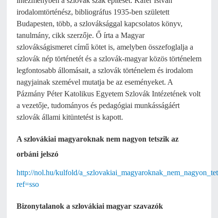
intézményben a szlovák szak építését. Käfer István
irodalomtörténész, bibliográfus 1935-ben született
Budapesten, több, a szlováksággal kapcsolatos könyv,
tanulmány, cikk szerzője. Ő írta a Magyar
szlovákságismeret című kötet is, amelyben összefoglalja a
szlovák nép történetét és a szlovák-magyar közös történelem
legfontosabb állomásait, a szlovák történelem és irodalom
nagyjainak szemével mutatja be az eseményeket. A
Pázmány Péter Katolikus Egyetem Szlovák Intézetének volt
a vezetője, tudományos és pedagógiai munkásságáért
szlovák állami kitüntetést is kapott.
A szlovákiai magyaroknak nem nagyon tetszik az
orbáni jelszó
http://nol.hu/kulfold/a_szlovakiai_magyaroknak_nem_nagyon_tet
ref=sso
Bizonytalanok a szlovákiai magyar szavazók