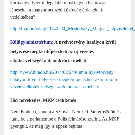
kormányválságról, legalább most tegyen határozott
lépéseket a magyar nemzeti közösség érdekeinek
védelmében”.
http://hvg.hu/vilag/20140224_Mesterhazy_Magyar_kepviseloket
Külügyminisztérium:
A nyelvtörvény hatályon kívül
helyezése megkérdőjelezheti az új vezetés
elkötelezettségét a demokrácia mellett
http://www.hirado.hu/2014/02/24/kum-a-nyelvtorveny-
hatalyon-kivul-helyezese-megkerdojelezheti-az-uj-ukran-
vezetes-elkotelezettseget-a-demokracia-mellett/
Híd-növekedés, MKP-csökkenés
Nem Kotleba, hanem a Szlovák Nemzeti Párt erősödött és
jutna be a parlamentbe a Polis felmérése szerint. Az MKP
gyengült, de még így is éppen bejutna.