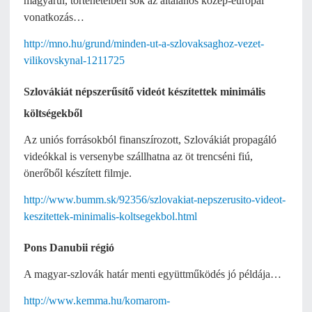
magyarul, történeteiben sok az általános közép-európai
vonatkozás…
http://mno.hu/grund/minden-ut-a-szlovaksaghoz-vezet-
vilikovskynal-1211725
Szlovákiát népszerűsítő videót készítettek minimális
költségekből
Az uniós forrásokból finanszírozott, Szlovákiát propagáló
videókkal is versenybe szállhatna az öt trencséni fiú,
önerőből készített filmje.
http://www.bumm.sk/92356/szlovakiat-nepszerusito-videot-
keszitettek-minimalis-koltsegekbol.html
Pons Danubii régió
A magyar-szlovák határ menti együttműködés jó példája…
http://www.kemma.hu/komarom-