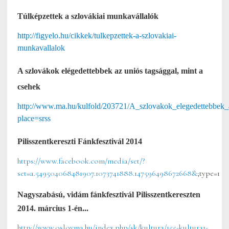
Túlképzettek a szlovákiai munkavállalók
http://figyelo.hu/cikkek/tulkepzettek-a-szlovakiai-
munkavallalok
A szlovákok elégedettebbek az uniós tagsággal, mint a
csehek
http://www.ma.hu/kulfold/203721/A_szlovakok_elegedettebbek_
place=srss
Pilisszentkereszti Fánkfesztivál 2014
https://www.facebook.com/media/set/?
set=a.549504068481907.1073741888.147596498672668&
;type=1
Nagyszabású, vidám fánkfesztivál Pilisszentkereszten
2014. március 1-én...
http://www.oslovma.hu/index.php/sk/kultura/155-kultura1-