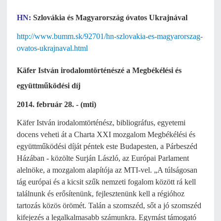
HN:
Szlovákia és Magyarország óvatos Ukrajnával
http://www.bumm.sk/92701/hn-szlovakia-es-magyarorszag-
ovatos-ukrajnaval.html
Käfer István irodalomtörténészé a Megbékélési és
együttműködési díj
2014. február 28. - (mti)
Käfer István irodalomtörténész, bibliográfus, egyetemi
docens veheti át a Charta XXI mozgalom Megbékélési és
együttműködési díját péntek este Budapesten, a Párbeszéd
Házában - közölte Surján László, az Európai Parlament
alelnöke, a mozgalom alapítója az MTI-vel. „A túlságosan
tág európai és a kicsit szűk nemzeti fogalom között rá kell
találnunk és erősítenünk, fejlesztenünk kell a régióhoz
tartozás közös örömét. Talán a szomszéd, sőt a jó szomszéd
kifejezés a legalkalmasabb számunkra. Egymást támogató