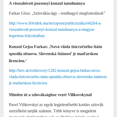
A visszahívott pozsonyi konzul tanulmánya
Farkas Géza: „Szlovákia-ügy - rendhagyó megfontolások”
http://www.felvidek.ma/nezopont/publicisztika/44264-a-
visszahivott-pozsonyi-konzul-tanulmanya-a-magyar-
huperion-folyoiratban
Konzul Gejza Farkas: ‚Nová vláda tisícročného štátu
spustila obnovu. Slovenská štátnosť je maďarskou
licenciou.‘
http://beo.sk/rozhovory/1282-konzul-gejza-farkas-nova-
vlada-tisicrocneho-statu-spustila-obnovu-slovenska-statnost-
je-madarskou-licenciou
Minden út a szlováksághoz vezet Vilikovskynál
Pavel Vilikovskyt az egyik legjelentősebb kortárs szlovák
szerzőként tartják számon. Több könyve is megjelent