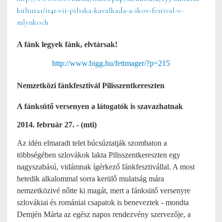
kultura1/1141-vii-piliska-kavalkada-a-ikov-festival-v-
mlynkoch
A fánk legyek fánk, elvtársak!
http://www.bigg.hu/fettmager/?p=215
Nemzetközi fánkfesztivál Pilisszentkereszten
A fánksütő versenyen a látogatók is szavazhatnak
2014. február 27. - (mti)
Az idén elmaradt telet búcsúztatják szombaton a
többségében szlovákok lakta Pilisszentkereszten egy
nagyszabású, vidámnak ígérkező fánkfesztivállal. A most
hetedik alkalommal sorra kerülő mulatság mára
nemzetközivé nőtte ki magát, mert a fánksütő versenyre
szlovákiai és romániai csapatok is beneveztek - mondta
Demjén Márta az egész napos rendezvény szervezője, a