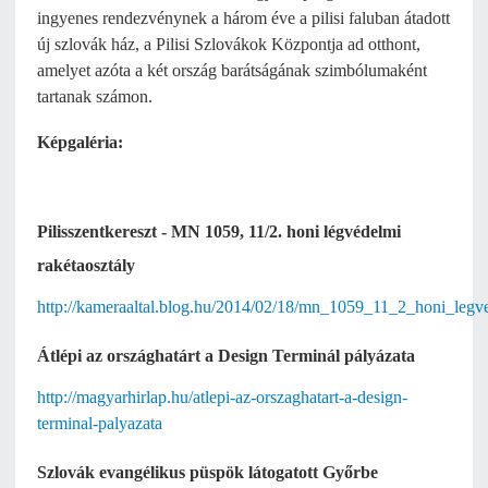
ingyenes rendezvénynek a három éve a pilisi faluban átadott
új szlovák ház, a Pilisi Szlovákok Központja ad otthont,
amelyet azóta a két ország barátságának szimbólumaként
tartanak számon.
Képgaléria:
Pilisszentkereszt - MN 1059, 11/2. honi légvédelmi
rakétaosztály
http://kameraaltal.blog.hu/2014/02/18/mn_1059_11_2_honi_legved
Átlépi az országhatárt a Design Terminál pályázata
http://magyarhirlap.hu/atlepi-az-orszaghatart-a-design-
terminal-palyazata
Szlovák evangélikus püspök látogatott Győrbe