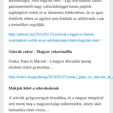
adóhatóságot, futni hagyták őket. - Egy áfacsalással vádolt
gabonatermelőt nagy valószínűséggel hamis papírok
segítségével vettek rá az áfamentes értékesítésre, de az igazi
felelősök ebben az ügyben sem érdeklik az adóhivatalt, csak
a termelőket vegzálják.
http://atlatszo.hu/2014/02/25/szlovak-ceggel-es-hamis-
szamlakkal-vertek-at-az-adohatosagot-futni-hagytak-oket/
Szlovák cukor - Magyar cukormaffia
Sonka, Papa és Macsek - a magyar áfacsalási iparág
részletes üzleti gyakorlata…
http://index.hu/gazdasag/2014/02/25/sonka_papa_es_macsek_itt_
Mákjuk lehet a szlovákoknak
A szlovák gyógyszergyár beszállása, és a magyar integráció
sem menti meg a magyarországi máktermelést, amely akár
harmadára eshet vissza…