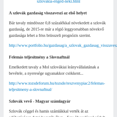
szlovakia-enged-neki.html
A szlovák gazdaság visszaveszi az első helyet
Bár tavaly mindössze 0,8 százalékkal növekedett a szlovák
gazdaság, de 2015-re már a régió leggyorsabban növekvő
gazdasága lehet a friss brüsszeli prognózis szerint.
http://www.portfolio.hu/gazdasag/a_szlovak_gazdasag_visszaves
Felemás teljesítmény a Slovnaftnál
Emelkedett tavaly a Mol szlovákiai leányvállalatának a
bevétele, a nyeresége ugyanakkor csökkent...
http://www.tozsdeforum.hu/tozsde/reszvenypiac2/felemas-
teljesitmeny-a-slovnaftnal/
Szlovák vevő - Magyar számlagyár
Szlovák céggel és hamis számlákkal verték át az