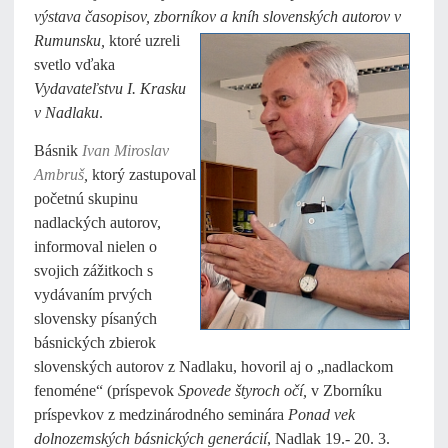
výstava časopisov, zborníkov a kníh
slovenských autorov v
Rumunsku,
ktoré uzreli
svetlo vďaka
Vydavateľstvu I. Krasku
v Nadlaku
.
Básnik
Ivan Miroslav
Ambruš
,
ktorý zastupoval
početnú skupinu
nadlackých autorov,
informoval nielen o
svojich zážitkoch s
vydávaním prvých
slovensky písaných
básnických zbierok
slovenských autorov z Nadlaku, hovoril aj o „nadlackom
fenoméne“ (príspevok
Spovede štyroch očí,
v Zborníku
príspevkov z medzinárodného seminára
Ponad vek
dolnozemských básnických generácií
, Nadlak 19.- 20. 3.