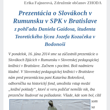
Erika Fajnorová, Združenie občanov ZHODA
Prezentácia o Slovákoch v
Rumunsku v SPK v Bratislave
z pohľadu Daniela Gaidosa, študenta
Teoretického lýcea Jozefa Kozačeka v
Bodonoši
V pondelok, 16. júna 2014 sme sa zúčastnili prezentácie o
Slovákoch žijúcich v Rumunsku v Slovenskej pedagogickej
knižnici v Bratislave. Začnem s pocitmi. Boli nadmieru
kladné. V Slovenskej pedagogickej knižnici v Bratislave
nám pred prezentáciou pani Katarína Bokrošová,
odborníčka na historický fond, umožnila vstup medzi
„knižné poklady“, ktoré si veru požičať nemôže nik, iba
prezenčne študovať na požiadanie.
Všade, kde som bol, cítil
som
sa