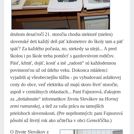
druhom desaťročí 21. storočia chodia niektoré (nielen)
slovenské deti každý deň päť kilometrov do školy tam a päť
späť? Za každého počasia, no, niekedy sa ulejú... A pred
školou i po škole treba pomôcť s gazdovstvom rodičov.
Pásť, kŕmiť, dojiť, kosiť a iné „radosti“ sú každodennou
povinnosťou už od útleho veku. Dokonca mládenci
vyjadrili aj všeobecnejšiu túžbu - po vybudovaní asfaltovej
cesty do obce, veď elektriku už majú skoro štvrť storočie,
aspoň v centrálnych oblastiach... Pani Fajnorová, ďakujem
za „dotiahnutie“ informatikov života Slovákov na
Hornej
zemi rumunskej,
a tiež za vašu prácu na tamojších
prielohoch slovenskosti. (Pre neprítomných: pani Fajnorová
pôsobí už štvrtý rok ako učiteľka v obci
Gemelčíčka
.)
O živote Slovákov z