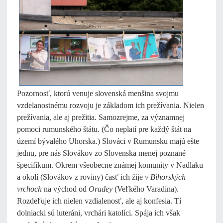
Pozornosť, ktorú venuje slovenská menšina svojmu
vzdelanostnému rozvoju je základom ich prežívania. Nielen
prežívania, ale aj prežitia. Samozrejme, za významnej
pomoci rumunského štátu. (Čo neplatí pre každý štát na
území bývalého Uhorska.) Slováci v Rumunsku majú ešte
jednu, pre nás Slovákov zo Slovenska menej poznané
špecifikum. Okrem všeobecne známej komunity v Nadlaku
a okolí (Slovákov z roviny) časť ich žije
v Bihorských
vrchoch
na východ od
Oradey
(Veľkého Varadína).
Rozdeľuje ich nielen vzdialenosť, ale aj konfesia. Tí
dolniacki sú luteráni, vrchári katolíci. Spája ich však