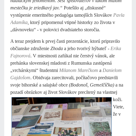
nadlackým fenoménom. Šesť spisovateľov v takom malom
mestečku je zriedkavý jav.“
Potešilo aj „diskusné“
vystúpenie emeritného pedagóga tamojších Slovákov
Pavla
Adamíka
,
ktorý pripomenul vtipné historky zo života v
„dávnoveku“ - v polovici dvadsiateho storočia.
A teraz prejdem k prvej časti prezentácie, ktorú pripravilo
občianske združenie
Zhoda
a jeho tvorivý hýbateľ -
Erika
Fajnorová
. V miestnosti zafúkal nie čerstvý vánok, ale
prehánka slovenskej mladosti z Rumunska zastúpená
„vrchárskymi“ študentmi
Milanom Marečkom
a
Danielom
Gajdošom
. Obidvaja zarecitovali, počítačovo predstavili
svoje bihorské a salajské obce
(Bodonoš, Gemelčíčka)
a na
pozadí obrázkov aj život
Slovákov precítený na vlastnej
koži.
Viete,
že v