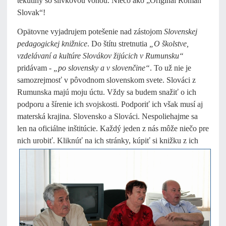
tekutiny so slivkovou vôňou. Niečo ako „Original Roman
Slovak“!
Opätovne vyjadrujem potešenie nad zástojom
Slovenskej
pedagogickej knižnice
. Do štítu stretnutia
„O školstve,
vzdelávaní a kultúre Slovákov žijúcich v Rumunsku“
pridávam -
„po slovensky a v slovenčine“
. To už nie je
samozrejmosť v pôvodnom slovenskom svete. Slováci z
Rumunska majú moju úctu. Vždy sa budem snažiť o ich
podporu a šírenie ich svojskosti. Podporiť ich však musí aj
materská krajina. Slovensko a Slováci. Nespoliehajme sa
len na oficiálne inštitúcie. Každý jeden z nás môže niečo pre
nich urobiť. Kliknúť na ich
stránky, kúpiť si knižku z ich