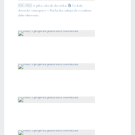
🇸🇰 🇭🇺 A pilisi szlovák élet titkai 🗿 Čo keby
slovenské samosprávy v Maďarsku zabojovali o osadenie
alebo obnovenie...