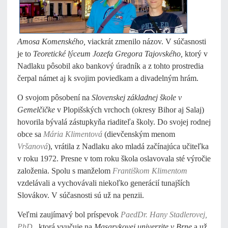
Amosa Komenského,
viackrát zmenilo názov. V súčasnosti
je to
Teoretické lýceum Jozefa Gregora Tajovského,
ktorý v
Nadlaku pôsobil ako bankový úradník a z tohto prostredia
čerpal námet aj k svojim poviedkam a divadelným hrám.
O svojom pôsobení na
Slovenskej základnej škole v
Gemelčičke
v Plopišských vrchoch (okresy Bihor aj Salaj)
hovorila bývalá zástupkyňa riaditeľa školy. Do svojej rodnej
obce sa
Mária
Klimentová
(dievčenským menom
Vršanová
), vrátila z Nadlaku ako mladá začínajúca učiteľka
v roku 1972. Presne v tom roku škola oslavovala sté výročie
založenia. Spolu s manželom
Františkom Klimentom
vzdelávali a vychovávali niekoľko generácií tunajších
Slovákov. V súčasnosti sú už na penzii.
Veľmi zaujímavý bol príspevok
PaedDr. Hany Stadlerovej,
PhD.
,
ktorá vyučuje na
Masarykovej univerzite v Brne
a už