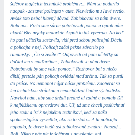
šoférov majúcich technické problémy;... Nám sa podarilo
naopak - zastaviť policajta v aute. Nesvietilo mu ľavé svetlo.
Avšak toto nebol hlavný dôvod. Zablokovali sa nám dvere.
Bola noc. Preto sme súrne potrebovali pomoc a oproti nám
akurát išiel nejaký motorkár. Aspoň to tak vyzeralo. No keď
ho pani učiteľka zastavila, vidí pred sebou policajnú Dáciu
a policajta v nej.
Policajt začal pekne zdvorilo po
rumunsky:,, Čo si želáte?“ Odpovedi od pani učiteľky sa
dočkal len v maďarčine: ,,Zablokovali sa nám dvere.
Potrebovali by sme vašu pomoc.“ Rozhovor bol o niečo
dlhší, pretože pán policajt ovládal maďarčinu. Tak sa pustil
do práce. No nemohol nájsť háčik problému. Zaoberal sa
len technickou stránkou a nenachádzal žiadne východisko.
Navrhol nám, aby sme držali predné aj zadné a pomaly išli
k najbližšiemu opravárovi áut. Už, už sme chceli poslúchnuť
jeho radu a ísť k nejakému technikovi, keď sa naša
spolucestujúca vysvetlila, ako sa to stalo... A tu policajta
napadlo, že dvere budú asi zablokované zvnútra. Naozaj...
Boli. Nikto z nás nie je šoférom z povolania, ani