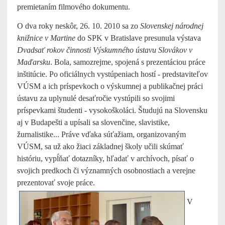
premietaním filmového dokumentu.
O dva roky neskôr, 26. 10. 2010 sa zo
Slovenskej národnej
knižnice v Martine
do SPK v Bratislave presunula výstava
Dvadsať rokov činnosti Výskumného ústavu Slovákov v
Maďarsku
. Bola, samozrejme, spojená s prezentáciou práce
inštitúcie. Po oficiálnych vystúpeniach hostí - predstaviteľov
VÚSM a ich príspevkoch o výskumnej a publikačnej práci
ústavu za uplynulé desaťročie vystúpili so svojimi
príspevkami študenti - vysokoškoláci. Študujú na Slovensku
aj v Budapešti a upísali sa slovenčine, slavistike,
žurnalistike... Práve vďaka súťažiam, organizovaným
VÚSM, sa už ako žiaci základnej školy učili skúmať
históriu, vypĺňať dotazníky, hľadať v archívoch, písať o
svojich predkoch či významných osobnostiach a verejne
prezentovať
svoje práce.
V