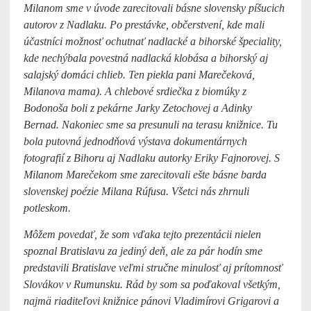
Milanom sme v úvode zarecitovali básne slovensky píšucich
autorov z Nadlaku. Po prestávke, občerstvení, kde mali
účastníci možnosť ochutnať nadlacké a bihorské špeciality,
kde nechýbala povestná nadlacká klobása a bihorský aj
salajský domáci chlieb. Ten piekla pani Marečeková,
Milanova mama). A chlebové srdiečka z biomúky z
Bodonoša boli z pekárne Jarky Zetochovej a Adinky
Bernad. Nakoniec sme sa presunuli na terasu knižnice. Tu
bola putovná jednodňová výstava dokumentárnych
fotografií z Bihoru aj Nadlaku autorky Eriky Fajnorovej. S
Milanom Marečekom sme zarecitovali ešte básne barda
slovenskej poézie Milana Rúfusa. Všetci nás zhrnuli
potleskom.
Môžem povedať, že som vďaka tejto prezentácii nielen
spoznal Bratislavu za jediný deň, ale za pár hodín sme
predstavili Bratislave veľmi stručne minulosť aj prítomnosť
Slovákov v Rumunsku. Rád by som sa poďakoval všetkým,
najmä riaditeľovi knižnice pánovi Vladimírovi Grigarovi a