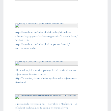
https://www.luno.hu/index.php/aktuality/aktuality-
publicistika/33939-v-zrkadle-asu-33-2026
- V zrkadle času /
ĽuNo-Archív:
https://www.luno.hu/index.php/component/search/?
searchword=zrkadle
Od zabudnutých autoriek po ženy, ktoré tvoria slovenskú
vojvodinskú literatúru dnes -
https://www.storyteller.rs/autorky-slovenska-vojvodinska-
literatura/
V posledných sto rokoch nás – Slovákov v Maďarsku – už
toľkokrát pochovali, že to začína pripomínať rým