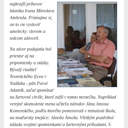
najkrajší príhovor
básnika Ivana Miroslava
Ambruša. Priznajme si,
on to vie vysloviť
umelecky: slovom a
srdcom zároveň.
Na záver podujatia bol
priestor aj na
pripomienky a otázky.
Bývalý riaditeľ
Teoretického lýcea v
Nadlaku - pán Pavol
Adamík, začal spomínať
na žartovné chvíle, ktoré zažil v tomto mestečku. Napríklad
verejné skomolenie mena učiteľa národov Jána Amosa
Komenského, podľa ktorého pomenovali v minulosti školu,
na maďarsky znejúce: Jánoša Ámoša. Všetkým pozdvihol
náladu svojimi spomienkami a žartovnými príhodami. S