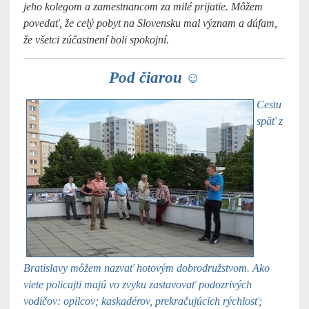
jeho kolegom a zamestnancom za milé prijatie. Môžem
povedať, že celý pobyt na Slovensku mal význam a dúfam,
že všetci zúčastnení boli spokojní.
Pod čiarou
☺
Cestu
späť z
Bratislavy môžem nazvať hotovým dobrodružstvom. Ako
viete policajti majú vo zvyku zastavovať podozrivých
vodičov: opilcov; kaskadérov, prekračujúcich rýchlosť;