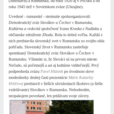
(Juhoslávii) a Rumunsku, od roku 1920 aj v Poľsku a od
roku 1945 tiež v Sovietskom zväze (Ukrajine).
Uvedené - rumunské - stretnutie spoluorganizovali:
Demokratický zväz Slovákov a Čechov v Rumunsku,
Kultúrna a vedecká spoločnosť Ivana Kraska z Nadlaku
a
občianske združenie
Zhoda
. Bola to dobrá voľba. Každá z
nich predstavila slovenský svet v Rumunsku zo svojho uhla
pohľadu. Slovenský život v Rumunsku zastrešuje
spomínaný Demokratický zväz Slovákov a Čechov v
Rumunsku. Všimnite si, že Slováci sú na prvom mieste.
Nečudo, sú početnejší a asi aj kultúrne viditeľnejší. Prvý
podpredseda zväzu
Pavel Hlásnik
po úvodnom slove
moderátorky druhej časti prezentácie
Márie Kataríny
Hrkľovej
predstavil v širších súvislostiach školstvo (a širšie
vzdelávanie) Slovákov v Rumunsku. Nehodnotím,
neopakujem povedané, len pridávam svoje závery.