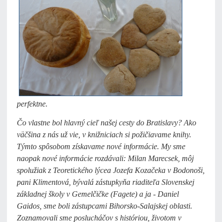
perfektne.
Čo vlastne bol hlavný cieľ našej cesty do Bratislavy? Ako
väčšina z nás už vie, v knižniciach si požičiavame knihy.
Týmto spôsobom získavame nové informácie. My sme
naopak nové informácie rozdávali: Milan Marecsek, môj
spolužiak z Teoretického lýcea Jozefa Kozačeka v Bodonoši,
pani Klimentová, bývalá zástupkyňa riaditeľa Slovenskej
základnej školy v Gemelčičke (Fagete) a ja - Daniel
Gaidos, sme boli zástupcami Bihorsko-Salajskej oblasti.
Zoznamovali sme poslucháčov s históriou, životom v