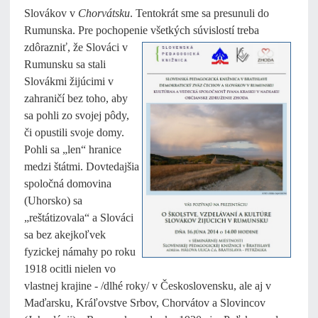
Slovákov v
Chorvátsku
. Tentokrát sme sa presunuli do
Rumunska. Pre pochopenie všetkých
súvislostí treba
zdôrazniť, že Slováci v
Rumunsku sa stali
Slovákmi žijúcimi v
zahraničí bez toho, aby
sa pohli zo svojej pôdy,
či opustili svoje domy.
Pohli sa „len“ hranice
medzi štátmi. Dovtedajšia
spoločná domovina
(Uhorsko) sa
„reštátizovala“ a Slováci
sa bez akejkoľvek
fyzickej námahy po roku
1918 ocitli nielen vo
vlastnej krajine - /dlhé roky/ v Československu, ale aj v
Maďarsku, Kráľovstve Srbov, Chorvátov a Slovincov