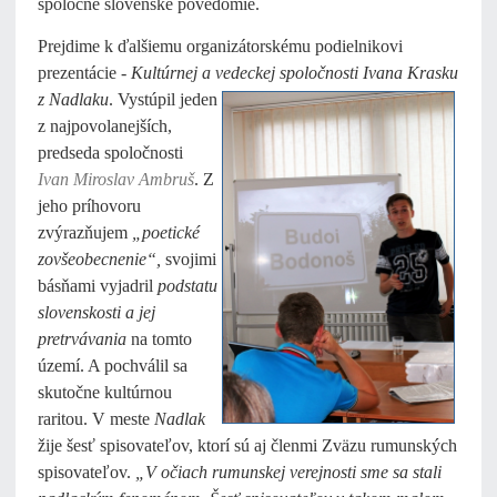
spoločné slovenské povedomie.
Prejdime k ďalšiemu organizátorskému podielnikovi
prezentácie -
Kultúrnej a vedeckej
spoločnosti Ivana Krasku
z Nadlaku
. Vystúpil jeden
z najpovolanejších,
predseda spoločnosti
Ivan Miroslav Ambruš
. Z
jeho príhovoru
zvýrazňujem
„poetické
zovšeobecnenie“,
svojimi
básňami vyjadril
podstatu
slovenskosti a jej
pretrvávania
na tomto
území. A pochválil sa
skutočne kultúrnou
raritou. V meste
Nadlak
žije šesť spisovateľov, ktorí sú aj členmi Zväzu rumunských
spisovateľov.
„V očiach rumunskej verejnosti sme sa stali