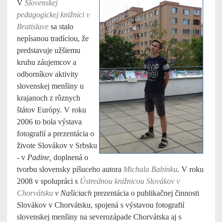
V
Slovenskej
pedagogickej knižnici v
Bratislave
sa stalo
nepísanou tradíciou, že
predstavuje užšiemu
kruhu záujemcov a
odborníkov aktivity
slovenskej menšiny u
krajanoch z rôznych
štátov Európy. V roku
2006 to bola výstava
fotografií a prezentácia o
živote Slovákov v Srbsku
- v
Padine,
doplnená o
tvorbu slovensky píšuceho autora
Michala Babinku
. V roku
2008 v spolupráci s
Ústrednou knižnicou Slovákov v
Chorvátsku
v Našiciach
prezentácia o publikačnej činnosti
Slovákov v Chorvátsku, spojená s výstavou fotografií
slovenskej menšiny na severozápade Chorvátska aj s