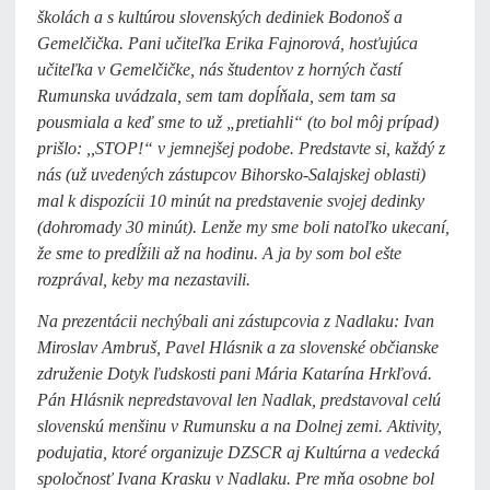
školách a s kultúrou slovenských dediniek Bodonoš a
Gemelčička. Pani učiteľka Erika Fajnorová, hosťujúca
učiteľka v Gemelčičke, nás študentov z horných častí
Rumunska uvádzala, sem tam dopĺňala, sem tam sa
pousmiala a keď sme to už „pretiahli“ (to bol môj prípad)
prišlo: ,,STOP!“ v jemnejšej podobe. Predstavte si, každý z
nás (už uvedených zástupcov Bihorsko-Salajskej oblasti)
mal k dispozícii 10 minút na predstavenie svojej dedinky
(dohromady 30 minút). Lenže my sme boli natoľko ukecaní,
že sme to predĺžili až na hodinu. A ja by som bol ešte
rozprával, keby ma nezastavili.
Na prezentácii nechýbali ani zástupcovia z Nadlaku: Ivan
Miroslav Ambruš, Pavel Hlásnik a za slovenské občianske
združenie Dotyk ľudskosti pani Mária Katarína Hrkľová.
Pán Hlásnik nepredstavoval len Nadlak, predstavoval celú
slovenskú menšinu v Rumunsku a na Dolnej zemi. Aktivity,
podujatia, ktoré organizuje DZSCR aj Kultúrna a vedecká
spoločnosť Ivana Krasku v Nadlaku. Pre mňa osobne bol