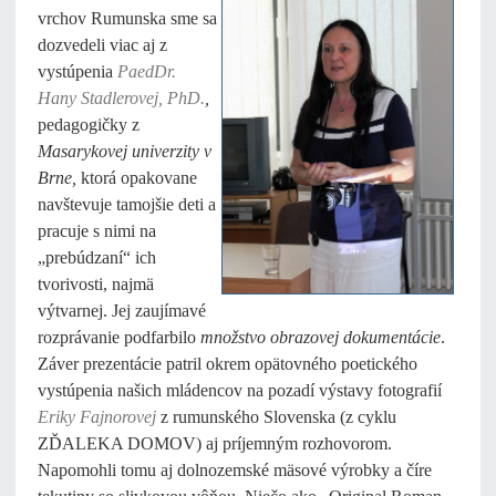
vrchov Rumunska sme sa
dozvedeli viac aj z
vystúpenia
PaedDr.
Hany
Stadlerovej, PhD.
,
pedagogičky z
Masarykovej univerzity v
Brne,
ktorá opakovane
navštevuje tamojšie deti a
pracuje s nimi na
„prebúdzaní“ ich
tvorivosti, najmä
výtvarnej. Jej zaujímavé
rozprávanie podfarbilo
množstvo obrazovej dokumentácie
.
Záver prezentácie patril okrem opätovného poetického
vystúpenia našich mládencov na pozadí výstavy fotografií
Eriky Fajnorovej
z rumunského Slovenska (z cyklu
ZĎALEKA DOMOV) aj príjemným rozhovorom
.
Napomohli tomu aj dolnozemské mäsové výrobky a číre