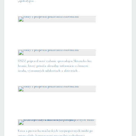
„apokalypsa...
ÚSŽZ pripravil nové vydanie spravodajcu Slovensko bez
hraníc, ktorý prináša aktuálne informácie o činnosti
úradu, významných udalostiach a aktivitách...
Kríza a prestavba maďarských verejnoprávnych médií po
zmene vlády: kontroverzné personálne rozhodnutia