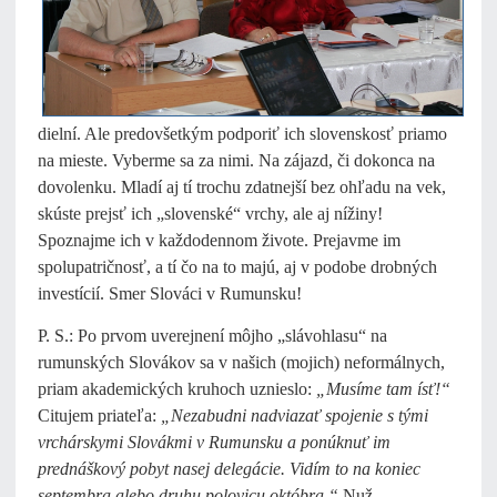
dielní. Ale predovšetkým podporiť ich slovenskosť priamo
na mieste. Vyberme sa za nimi. Na zájazd, či dokonca na
dovolenku. Mladí aj tí trochu zdatnejší bez ohľadu na vek,
skúste prejsť ich „slovenské“ vrchy, ale aj nížiny!
Spoznajme ich v každodennom živote. Prejavme im
spolupatričnosť, a tí čo na to majú, aj v podobe drobných
investícií. Smer Slováci v Rumunsku!
P. S.: Po prvom uverejnení môjho „slávohlasu“ na
rumunských Slovákov sa v našich (mojich) neformálnych,
priam akademických kruhoch uznieslo:
„Musíme tam ísť!“
Citujem priateľa:
„Nezabudni nadviazať spojenie s tými
vrchárskymi Slovákmi v Rumunsku a ponúknuť im
prednáškový pobyt nasej delegácie. Vidím to na koniec
septembra alebo druhu polovicu októbra.“
Nuž,