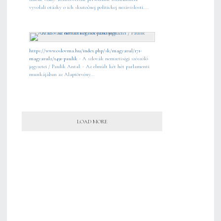
vyvolali otázky o ich skutočnej politickej nezávislosti....
https://www.oslovma.hu/index.php/sk/magyarul/171-
magyarul2/1491-paulik
- A szlovák nemzetiségi szószóló
jegyzetei / Paulik Antal: - Az elmúlt két hét parlamenti
munkájában az Alaptörvény...
LOAD MORE