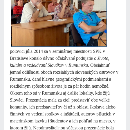
polovici júla 2014 sa v seminárnej miestnosti SPK v
Bratislave konalo dávno očakávané podujatie
o živote,
kultúre a vzdelávaní Slovákov v Rumunsku
. Obsiahnuť
jemné odlišnosti oboch rozsiahlych slovenských ostrovov v
Rumunsku, dané hlavne geografickými podmienkami a
rozdielnym spôsobom života je za pár hodín nemožné.
Okrem toho sú v Rumunsku aj ďalšie lokality, kde žijú
Slováci. Prezentácia mala za cieľ predstaviť obe veľké
komunity, ich predstaviteľov či už z oblasti školstva alebo
činných vo vedení spolkov a inštitúcií, autorov píšucich v
materinskom jazyku i študentov a ich pohľad na miesto, v
ktorom žijú. Neodmysliteľnou súčasťou prezentácie bola