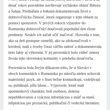
desať rokov pravidelne navštevuje vrchársku oblasť Bihoru
a Salaja. Prednášala a fotkami dokumentovala život a
dobrovoľnícku činnosť, ktorú organizuje v tejto oblasti za
pomoci sponzorov. V prvých rokoch výjazdov do
Rumunska dobrovoľníci doučovali popoludní deti rôzne
predmety. Neskôr ich začali učiť maľovať. Hovorila o tom,
ako sa deti postupne osmelili, ako sa zdokonaľovali v
kreslení, mali z tvorby čoraz väčšiu radosť a dokumentovala
tieto fakty aj výkresmi. V jej prezentácii bolo vidieť zmeny
života tejto slovenskej komunity v priebehu desaťročia.
Prezentácia bola živým dôkazom toho, že si Slováci v
oboch komunitách v Rumunsku po stáročia nielen uchovali
materinský jazyk, ale v ňom bežne komunikujú, vzdelávajú
sa, publikujú, píšu básne... Výpovede, ktoré mali
spomienkový charakter, boli osobnou, doteraz
nepublikovanou a vzácnou informáciou a snáď sa stanú
inšpiráciou pre prozaickú, publikačnú či vedeckú literatúru.