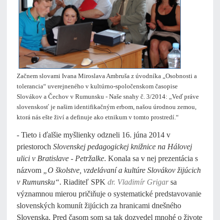
Začnem slovami Ivana Miroslava Ambruša z úvodníka „Osobnosti a
tolerancia“ uverejneného v kultúrno-spoločenskom časopise
Slovákov a Čechov v Rumunsku - Naše snahy č. 3/2014: „Veď práve
slovenskosť je našim identifikačným erbom, našou úrodnou zemou,
ktorá nás ešte živí a definuje ako etnikum v tomto prostredí.“
- Tieto i ďalšie myšlienky odzneli 16. júna 2014 v
priestoroch
Slovenskej pedagogickej knižnice na Hálovej
ulici v Bratislave - Petržalke
. Konala sa v nej prezentácia s
názvom
„O školstve, vzdelávaní a kultúre Slovákov žijúcich
v Rumunsku“
. Riaditeľ SPK
dr. Vladimír Grigar
sa
významnou mierou pričiňuje o systematické predstavovanie
slovenských komunít žijúcich za hranicami dnešného
Slovenska. Pred časom som sa tak dozvedel mnohé o živote