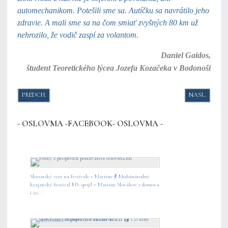
automechanikom. Potešili sme sa. Autíčku sa navrátilo jeho
zdravie. A mali sme sa na čom smiať zvyšných 80 km už
nehrozilo, že vodič zaspí za volantom.
Daniel Gaidos,
študent Teoretického lýcea Jozefa Kozačeka v Bodonoši
PREDCHÁDZAJÚCI ČLÁNOK: ĽUDOVÍT MARKUŠOVSKÝ NA POKRAČOVA
NASLEDUJÚCI
PREDCH.
NASL.
- OSLOVMA -FACEBOOK- OSLOVMA -
Slovenský svet na festivale v Martine 💃 Medzinárodný
krajanský festival MS spojil v Martine Slovákov z domova
i zo...