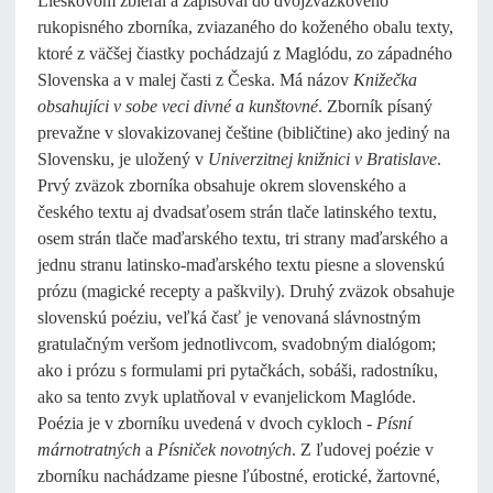
Lieskovom zbieral a zapisoval do dvojzväzkového
rukopisného zborníka, zviazaného do koženého obalu texty,
ktoré z väčšej čiastky pochádzajú z Maglódu, zo západného
Slovenska a v malej časti z Česka. Má názov
Knižečka
obsahujíci v sobe veci divné a kunštovné
. Zborník písaný
prevažne v slovakizovanej češtine (bibličtine) ako jediný na
Slovensku, je uložený v
Univerzitnej knižnici v Bratislave
.
Prvý zväzok zborníka obsahuje okrem slovenského a
českého textu aj dvadsaťosem strán tlače latinského textu,
osem strán tlače maďarského textu, tri strany maďarského a
jednu stranu latinsko-maďarského textu piesne a slovenskú
prózu (magické recepty a paškvily). Druhý zväzok obsahuje
slovenskú poéziu, veľká časť je venovaná slávnostným
gratulačným veršom jednotlivcom, svadobným dialógom;
ako i prózu s formulami pri pytačkách, sobáši, radostníku,
ako sa tento zvyk uplatňoval v evanjelickom Maglóde.
Poézia je v zborníku uvedená v dvoch cykloch -
Písní
márnotratných
a
Písniček novotných
. Z ľudovej poézie v
zborníku nachádzame piesne ľúbostné, erotické, žartovné,