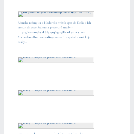
Rómske rodiny sa z Maďarska vrátili späť do Košíc / Ich
presun do obce Szalonna preverujú úrady -
https://www.topky.sk/cl/11/9463529/Kratky-pobyt-v-
Madarsku--Romske-rodiny-sa-vratili-spat-do-kosickej-
osady
...
https://www.luno.hu/index.php/aktuality/aktuality-