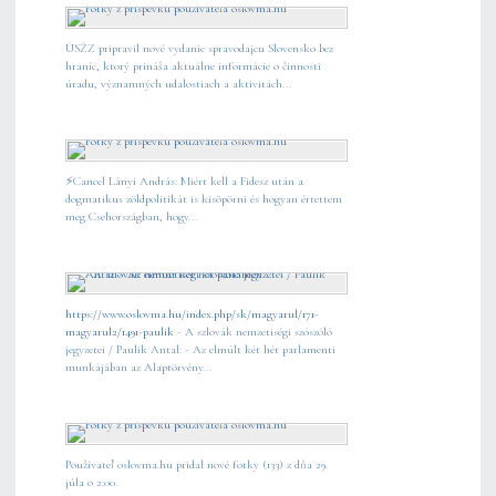
ÚSŽZ pripravil nové vydanie spravodajcu Slovensko bez
hraníc, ktorý prináša aktuálne informácie o činnosti
úradu, významných udalostiach a aktivitách...
⚡️Cancel Lányi András: Miért kell a Fidesz után a
dogmatikus zöldpolitikát is kisöpörni és hogyan értettem
meg Csehországban, hogy...
https://www.oslovma.hu/index.php/sk/magyarul/171-
magyarul2/1491-paulik
- A szlovák nemzetiségi szószóló
jegyzetei / Paulik Antal: - Az elmúlt két hét parlamenti
munkájában az Alaptörvény...
Používateľ oslovma.hu pridal nové fotky (133) z dňa 29.
júla o 2:00.