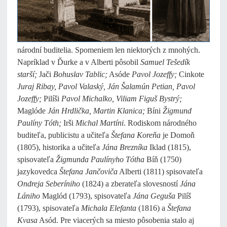
národní buditelia. Spomeniem len niektorých z mnohých.
Napríklad v Ďurke a v Alberti pôsobil
Samuel Tešedík
starší;
Jači
Bohuslav Tablic;
Asóde
Pavol Jozeffy;
Cinkote
Juraj Ribay, Pavol Valaský, Ján Šalamún Petian, Pavol
Jozeffy;
Pilíši
Pavol Michalko, Viliam Figuš Bystrý;
Maglóde
Ján Hrdlička, Martin Klanica;
Bíni
Žigmund
Paulíny Tóth;
Irši
Michal Martíni
. Rodiskom národného
buditeľa, publicistu a učiteľa
Štefana Koreňa
je Domoň
(1805), historika a učiteľa
Jána Brezníka
Iklad (1815),
spisovateľa
Žigmunda Paulínyho
Tótha
Bíň (1750)
jazykovedca
Štefana Jančoviča
Alberti (1811) spisovateľa
Ondreja
Seberíniho
(1824) a zberateľa slovesností
Jána
Lániho
Maglód (1793), spisovateľa
Jána
Geguša
Pilíš
(1793), spisovateľa
Michala Elefanta
(1816) a
Štefana
Kvasa
Asód. Pre viacerých sa miesto pôsobenia stalo aj