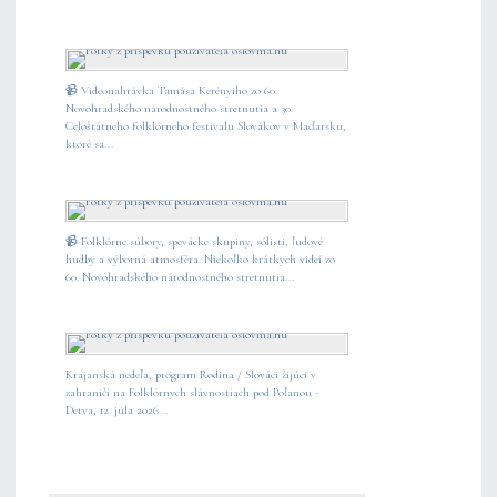
📹 Videonahrávka Tamása Kerényiho zo 60.
Novohradského národnostného stretnutia a 30.
Celoštátneho folklórneho festivalu Slovákov v Maďarsku,
ktoré sa...
📹 Folklórne súbory, spevácke skupiny, sólisti, ľudové
hudby a výborná atmosféra. Niekoľko krátkych videí zo
60. Novohradského národnostného stretnutia...
Krajanská nedeľa, program Rodina / Slováci žijúci v
zahraničí na Folklórnych slávnostiach pod Poľanou -
Detva, 12. júla 2026...