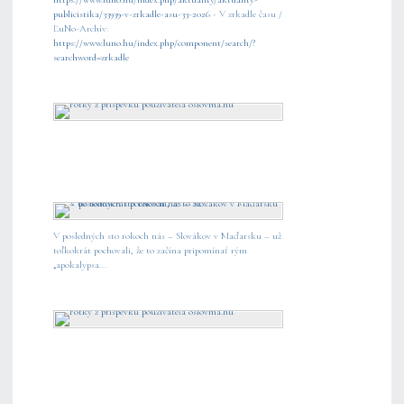
publicistika/33939-v-zrkadle-asu-33-2026
- V zrkadle času /
ĽuNo-Archív:
https://www.luno.hu/index.php/component/search/?
searchword=zrkadle
V posledných sto rokoch nás – Slovákov v Maďarsku – už
toľkokrát pochovali, že to začína pripomínať rým
„apokalypsa...