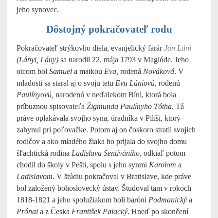
jeho synovec.
Dôstojný pokračovateľ rodu
Pokračovateľ strýkovho diela, evanjelický farár
Ján Láni
(Lányi, Lány)
sa narodil 22. mája 1793 v Maglóde. Jeho
otcom bol
Samuel
a matkou
Eva,
rodená
Nováková
. V
mladosti sa staral aj o svoju tetu
Evu Lániovú,
rodenú
Paulínyovú,
narodenú v neďalekom Bíni, ktorá bola
príbuznou spisovateľa
Žigmunda Paulínyho Tótha
. Tá
práve oplakávala svojho syna, úradníka v Pilíši, ktorý
zahynul pri poľovačke. Potom aj on čoskoro stratil svojich
rodičov a ako mladého žiaka ho prijala do svojho domu
šľachtická rodina
Ladislava Sentivániho,
odkiaľ potom
chodil do školy v Pešti, spolu s jeho synmi
Karolom
a
Ladislavom
. V štúdiu pokračoval v Bratislave, kde práve
bol založený bohoslovecký ústav. Študoval tam v rokoch
1818-1821 a jeho spolužiakom boli baróni
Podmanický
a
Prónai
a z Česka
František Palacký
. Hneď po skončení