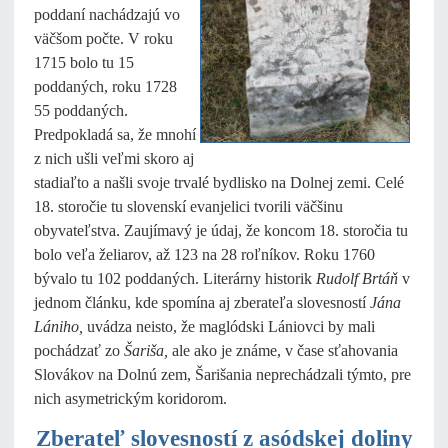
poddaní nachádzajú vo
väčšom počte. V roku
1715 bolo tu 15
poddaných, roku 1728
55 poddaných.
Predpokladá sa, že mnohí
z nich ušli veľmi skoro aj
stadiaľto a našli svoje trvalé bydlisko na Dolnej zemi. Celé
18. storočie tu slovenskí evanjelici tvorili väčšinu
obyvateľstva. Zaujímavý je údaj, že koncom 18. storočia tu
bolo veľa želiarov, až 123 na 28 roľníkov. Roku 1760
bývalo tu 102 poddaných. Literárny historik
Rudolf Brtáň
v
jednom článku, kde spomína aj zberateľa slovesností
Jána
Lániho,
uvádza neisto, že maglódski Lániovci by mali
pochádzať zo
Šariša,
ale ako je známe, v čase sťahovania
Slovákov na Dolnú zem, Šarišania neprechádzali týmto, pre
nich asymetrickým koridorom.
Zberateľ slovesností z asódskej doliny