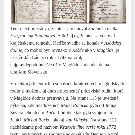
Tento text prezrádza, že otec sa menoval
Samuel
a matka
Eva,
rodená
Paulíniová
. A tiež aj to, že otec sa venoval
krajčírskemu remeslu. Keďže svadba sa konala v
Asódskej
doline,
čo mohlo byť rovnako v
Asóde
ako v
Maglóde,
je
isté, že Ján Láni sa roku 1743 narodil,
najpravdepodobnejšie už v Maglóde a nie niekde na
terajšom Slovensku.
V niektorých textoch o sobášoch konkrétnych maglódskych
rodín si môžeme aj dnes pripomenúť priezviská rodín, ktoré
v Maglóde dodnes pretrvávajú. Na strane 115 je uvedená
pýtačka, kde mladoženích
Matej Potočka
pýta od Juraja
Severa jeho dcéru
Anču
. Podobne tak pýta svoju milú
ženích
Michal Bocko,
ako aj
Ján Valaský
. Na strane 121
nachádzame pod názvom
Kratochvílne verše roku 1772
texty, pri ktorých sa spomína advokát
Ján Demian,
ktorý