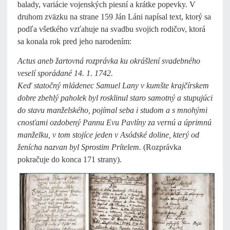
balady, variácie vojenských piesní a krátke popevky. V
druhom zväzku na strane 159 Ján Láni napísal text, ktorý sa
podľa všetkého vzťahuje na svadbu svojich rodičov, ktorá
sa konala rok pred jeho narodením:
Actus aneb žartovná rozprávka ku okrášlení svadebného
veselí sporádané 14. 1. 1742.
Keď statočný mládenec Samuel Lany v kumšte krajčírskem
dobre zbehlý paholek byl rosklinul staro samotný a stupujúci
do stavu manželského, pojímal seba i studom a s mnohými
cnosťami ozdobený Pannu Evu Pavlíny za vernú a úprimnú
manželku, v tom stojíce jeden v Asódské doline, který od
ženícha nazvan byl Sprostim Prítelem.
(Rozprávka
pokračuje do konca 171 strany).