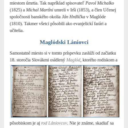
miestom úmrtia. Tak napríklad spisovateľ
Pavol
Michalko
(1825) a
Michal Martíni
umreli v Irši (1853), a člen Učenej
spoločnosti banského okolia
Ján Hrdlička
v Maglóde
(1810). Takmer všetci pôsobili ako evanjelickí farári a
učitelia.
Maglódski Lániovci
Samostatné miesto si v tomto príspevku zaslúži od začiatku
18. storočia Slovákmi osídlený
Maglód
,
ktorého
rodiskom a
pôsobiskom je aj
rod Lániovcov
. Nie je známe, skadiaľ sa