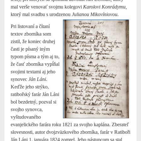
mal verše venovať svojmu kolegovi
Karolovi Konrádymu,
ktorý mal svadbu s urodzenou
Julianou
Mikovíniovou
.
Pri listovaní a čítaní
textov zborníka som
zistil, že koniec druhej
časti je písaný iným
typom písma a tým aj to,
že časť zborníka vypĺňal
svojimi textami aj jeho
synovec
Ján Láni
.
Keďže jeho strýko,
ratibořský farár Ján Láni
bol bezdetný, pozval si
svojho synovca,
vyštudovaného
evanjelického farára roku 1821 za svojho kaplána. Zberateľ
slovesnosti, autor dvojzväzkového zborníka, farár v Ratiboři
Ján Láni 1. januára 1824 zomrel. Jeho nástupcom sa stal