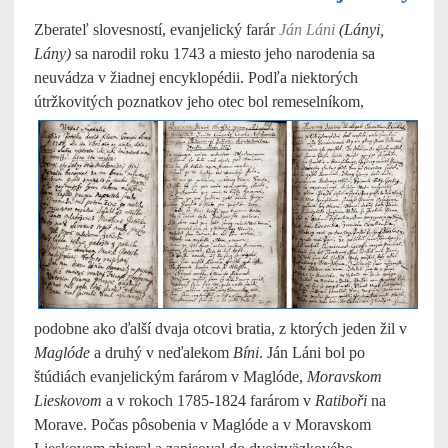
Zberateľ slovesností, evanjelický farár
Ján Láni
(Lányi,
Lány)
sa narodil roku 1743 a miesto jeho narodenia sa
neuvádza v žiadnej encyklopédii. Podľa niektorých
útržkovitých poznatkov jeho otec bol remeselníkom,
podobne ako ďalší dvaja otcovi bratia, z ktorých jeden žil v
Maglóde
a druhý v neďalekom
Bíni
. Ján Láni bol po
štúdiách evanjelickým farárom v Maglóde,
Moravskom
Lieskovom
a v rokoch 1785-1824 farárom v
Ratiboři
na
Morave. Počas pôsobenia v Maglóde a v Moravskom