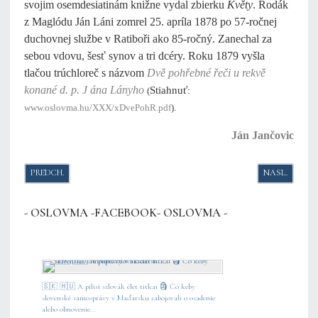
svojim osemdesiatinám knižne vydal zbierku
Květy
. Rodák
z Maglódu Ján Láni zomrel 25. apríla 1878 po 57-ročnej
duchovnej službe v Ratiboři ako 85-ročný. Zanechal za
sebou vdovu, šesť synov a tri dcéry. Roku 1879 vyšla
tlačou trúchloreč s názvom
Dvě pohřebné řeči u rekvě
konané d. p. J ána Lányho
Stiahnuť
(
:
www.oslovma.hu/XXX/xDvePohR.pdf
).
Ján Jančovic
PREDCHÁDZAJÚCI ČLÁNOK: MICHAL SVOREŇ: EXKURZ DO PAMÄTI PRE
NASLEDUJÚCI
PREDCH.
NASL.
- OSLOVMA -FACEBOOK- OSLOVMA -
🇸🇰 🇭🇺 A pilisi szlovák élet titkai 🗿 Čo keby
slovenské samosprávy v Maďarsku zabojovali o osadenie
alebo obnovenie...