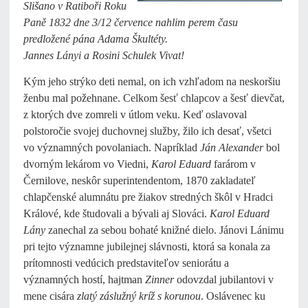
Slišano v Ratiboři Roku
Paně 1832 dne 3/12 července nahlim perem času
predložené pána Adama Škultéty.
Jannes Lányi a Rosini Schulek Vivat!
Kým jeho strýko deti nemal, on ich vzhľadom na neskoršiu
ženbu mal požehnane. Celkom šesť chlapcov a šesť dievčat,
z ktorých dve zomreli v útlom veku. Keď oslavoval
polstoročie svojej duchovnej služby, žilo ich desať, všetci
vo významných povolaniach. Napríklad
Ján
Alexander
bol
dvorným lekárom vo Viedni,
Karol Eduard
farárom v
Černilove, neskôr superintendentom, 1870 zakladateľ
chlapčenské alumnátu pre žiakov stredných škôl v Hradci
Králové, kde študovali a bývali aj Slováci.
Karol Eduard
Lány
zanechal za sebou bohaté knižné dielo. Jánovi Lánimu
pri tejto významne jubilejnej slávnosti, ktorá sa konala za
prítomnosti vedúcich predstaviteľov seniorátu a
významných hostí, hajtman
Zinner
odovzdal jubilantovi v
mene cisára
zlatý záslužný kríž s korunou
. Oslávenec ku