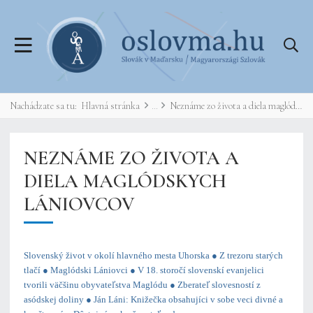
Nachádzate sa tu:
Hlavná stránka
Neznáme zo života a diela maglódskych Lániovcov
NEZNÁME ZO ŽIVOTA A
DIELA MAGLÓDSKYCH
LÁNIOVCOV
Slovenský život v okolí hlavného mesta Uhorska ● Z trezoru starých
tlačí ● Maglódski Lániovci ● V 18. storočí slovenskí evanjelici
tvorili väčšinu obyvateľstva Maglódu ● Zberateľ slovesností z
asódskej doliny ● Ján Láni: Knižečka obsahujíci v sobe veci divné a