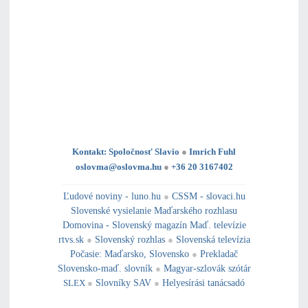
Kontakt: Spoločnosť Slavio
●
Imrich Fuhl
oslovma@oslovma.hu
●
+36 20 3167402
---------------------------------------------------------------------------------------------------------------------------------------------------------------------------
---
----------------------------------------------------------------------------------------------
Ľudové noviny - luno.hu
●
CSSM - slovaci.hu
Slovenské vysielanie Maďarského rozhlasu
Domovina - Slovenský magazín Maď. televízie
rtvs.sk
●
Slovenský rozhlas
●
Slovenská televízia
Počasie
:
Maďarsko
,
Slovensko
●
Prekladač
Slovensko-maď. slovník
●
Magyar-szlovák szótár
SLEX
●
Slovníky SAV
●
Helyesírási tanácsadó