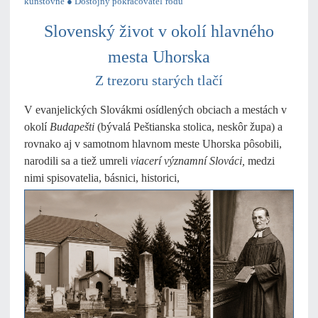
kunštovné ● Dôstojný pokračovateľ rodu
Slovenský život v okolí hlavného
mesta Uhorska
Z trezoru starých tlačí
V evanjelických Slovákmi osídlených obciach a mestách v
okolí
Budapešti
(bývalá Peštianska stolica, neskôr župa) a
rovnako aj v samotnom hlavnom meste Uhorska pôsobili,
narodili sa a tiež umreli
viacerí významní Slováci,
medzi
nimi spisovatelia, básnici, historici,