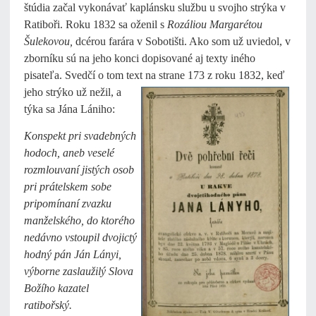
štúdia začal vykonávať kaplánsku službu u svojho strýka v
Ratiboři. Roku 1832 sa oženil s
Rozáliou Margarétou
Šulekovou,
dcérou farára v Sobotišti. Ako som už uviedol, v
zborníku sú na jeho konci dopisované aj texty iného
pisateľa. Svedčí o tom text na strane 173 z roku 1832, keď
jeho strýko už nežil, a
týka sa Jána Lániho:
Konspekt pri svadebných
hodoch, aneb veselé
rozmlouvaní jistých osob
pri prátelskem sobe
pripomínaní zvazku
manželského, do ktorého
nedávno vstoupil dvojictý
hodný pán Ján Lányi,
výborne zaslaužilý Slova
Božího kazatel
ratibořský.