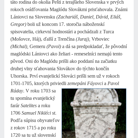
táto rodina do okolia Pešti z terajšieho Slovenska v prvých
rokoch osídľovania Maglódu Slovákmi prisťahovala. Známi
Lániovci na Slovensku
(Zachariáš, Daniel, Dávid, Eliáš,
Gregor)
boli už koncom 17. storočia náboženskí
spisovatelia, cirkevní hodnostári a pochádzali z Turca
(Mošovce, Háj), ďalší z Trenčína
(Juraj),
Vrboviec
(Michal),
Gemeru
(Pavol)
a dá sa predpokladať, že pôvodní
maglódski Lániovci ako želiari - remeselníci nemajú tento
pôvod. Oni do Maglódu prišli ako poddaní na začiatku
druhej vlny sťahovania Slovákov do týchto končín
Uhorska. Prví evanjelickí Slováci prišli sem už v rokoch
1701-1705, ktorých priviedli
zemepáni Fáyovci
a
Pavol
Ráday
. V roku 1703 sa
tu spomína evanjelický
farár
Satelites
a roku
1706
Samuel Nikléci st
.
Podľa súpisu obyvateľov
z rokov 1715 a po roku
1720 sa tu už slovenskí