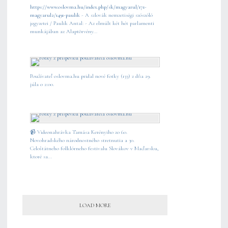
https://www.oslovma.hu/index.php/sk/magyarul/171-
magyarul2/1491-paulik
- A szlovák nemzetiségi szószóló
jegyzetei / Paulik Antal: - Az elmúlt két hét parlamenti
munkájában az Alaptörvény...
Používateľ oslovma.hu pridal nové fotky (133) z dňa 29.
júla o 2:00.
📹 Videonahrávka Tamása Kerényiho zo 60.
Novohradského národnostného stretnutia a 30.
Celoštátneho folklórneho festivalu Slovákov v Maďarsku,
ktoré sa...
LOAD MORE