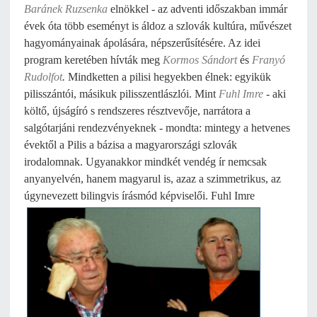
Baránek Ruzsenka
elnökkel - az adventi időszakban immár
évek óta több eseményt is áldoz a szlovák kultúra, művészet
hagyományainak ápolására, népszerűsítésére. Az idei
program keretében hívták meg
Kormos
Sándort
és
Franyó
Rudolfot
.
Mindketten a pilisi hegyekben élnek: egyikük
pilisszántói, másikuk pilisszentlászlói. Mint
Fuhl Imre
- aki
költő, újságíró s rendszeres résztvevője, narrátora a
salgótarjáni rendezvényeknek - mondta: mintegy a hetvenes
évektől a Pilis a bázisa a magyarországi szlovák
irodalomnak. Ugyanakkor mindkét vendég ír nemcsak
anyanyelvén, hanem magyarul is, azaz a szimmetrikus, az
úgynevezett bilingvis írásmód
képviselői. Fuhl Imre