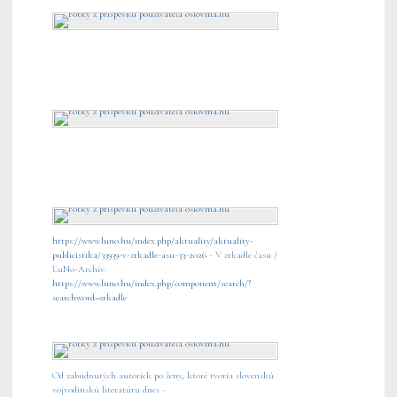
https://www.luno.hu/index.php/aktuality/aktuality-
publicistika/33939-v-zrkadle-asu-33-2026
- V zrkadle času /
ĽuNo-Archív:
https://www.luno.hu/index.php/component/search/?
searchword=zrkadle
Od zabudnutých autoriek po ženy, ktoré tvoria slovenskú
vojvodinskú literatúru dnes -