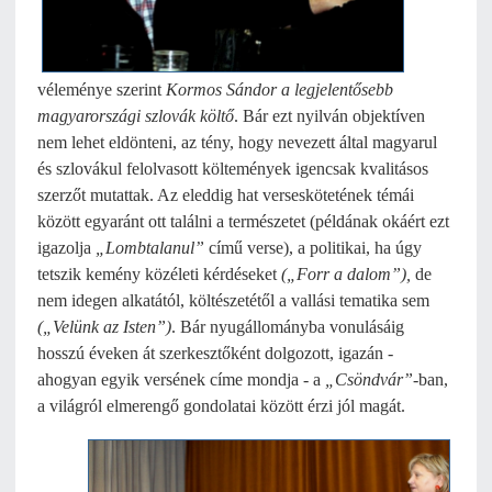
véleménye szerint
Kormos Sándor a legjelentősebb
magyarországi szlovák költő
. Bár ezt nyilván objektíven
nem lehet eldönteni, az tény, hogy nevezett által magyarul
és szlovákul felolvasott költemények igencsak kvalitásos
szerzőt mutattak. Az eleddig hat verseskötetének témái
között egyaránt ott találni a természetet (példának okáért ezt
igazolja
„Lombtalanul”
című verse), a politikai, ha úgy
tetszik kemény közéleti kérdéseket
(„Forr a dalom”),
de
nem idegen alkatától, költészetétől a vallási tematika sem
(„Velünk az Isten”)
. Bár nyugállományba vonulásáig
hosszú éveken át szerkesztőként dolgozott, igazán -
ahogyan egyik versének címe mondja - a
„Csöndvár”
-ban,
a világról elmerengő gondolatai között érzi jól magát.