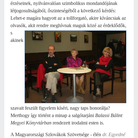
érzéseinek, nyilvánvalóan szimbolikus mondandójának
létjogosultságából, őszinteségéből a következő kérdés:
Lehet-e magára hagyott az a tollforgató, akire kíváncsiak az
olvasók, akit rendre meghívnak maguk közé az
érdeklődők,
s
akinek
szavait feszült figyelem kíséri, nagy taps honorálja?
Merthogy így történt a minap a salgótarjáni
Balassi Bálint
Megyei Könyvtárban
rendezett irodalmi esten is.
A Magyarországi Szlovákok Szövetsége - élén
dr. Egyedné