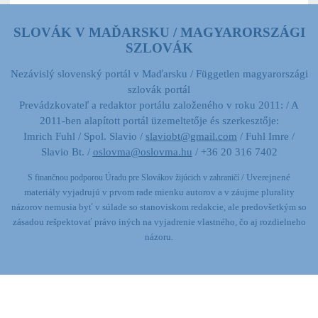
SLOVÁK V MAĎARSKU / MAGYARORSZÁGI
SZLOVÁK
Nezávislý slovenský portál v Maďarsku / Független magyarországi
szlovák portál
Prevádzkovateľ a redaktor portálu založeného v roku 2011: / A
2011-ben alapított portál üzemeltetője és szerkesztője:
Imrich Fuhl / Spol. Slavio /
slaviobt@gmail.com
/ Fuhl Imre /
Slavio Bt. /
oslovma@oslovma.hu
/ +36 20 316 7402
/ Uverejnené
S finančnou podporou Úradu pre Slovákov žijúcich v zahraničí
materiály vyjadrujú v prvom rade mienku autorov a v záujme plurality
názorov nemusia byť v súlade so stanoviskom redakcie,
ale predovšetkým so
zásadou rešpektovať právo iných na vyjadrenie vlastného, čo aj rozdielneho
názoru.