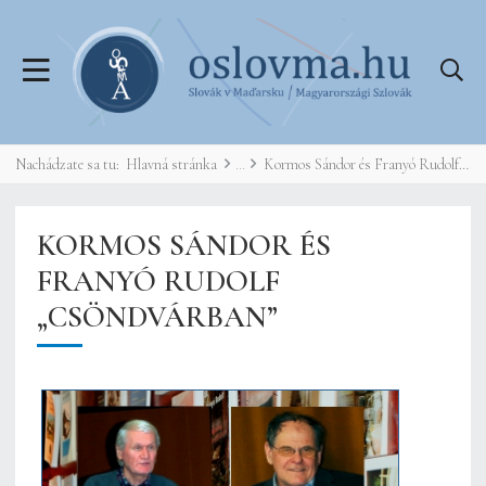
Nachádzate sa tu:
Hlavná stránka
Kormos Sándor és Franyó Rudolf „Csöndvárban”
KORMOS SÁNDOR ÉS
FRANYÓ RUDOLF
„CSÖNDVÁRBAN”