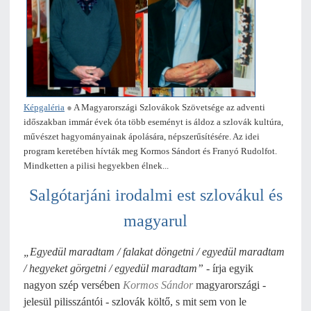
Képgaléria
●
A Magyarországi Szlovákok Szövetsége az adventi
időszakban immár évek óta több eseményt is áldoz a szlovák kultúra,
művészet hagyományainak ápolására, népszerűsítésére. Az idei
program keretében hívták meg Kormos Sándort és Franyó Rudolfot.
Mindketten a pilisi hegyekben élnek...
Salgótarjáni irodalmi est szlovákul és
magyarul
„Egyedül maradtam / falakat döngetni / egyedül maradtam
/ hegyeket görgetni / egyedül maradtam”
- írja egyik
nagyon szép versében
Kormos Sándor
magyarországi -
jelesül pilisszántói - szlovák költő, s mit sem von le