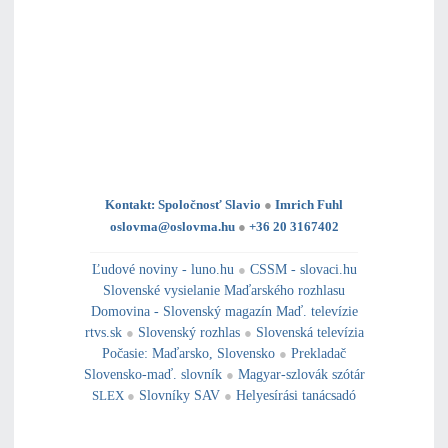
Kontakt: Spoločnosť Slavio
●
Imrich Fuhl
oslovma@oslovma.hu
●
+36 20 3167402
---------------------------------------------------------------------------------------------------------------------------------------------------------------------------
---
----------------------------------------------------------------------------------------------
Ľudové noviny - luno.hu
●
CSSM - slovaci.hu
Slovenské vysielanie Maďarského rozhlasu
Domovina - Slovenský magazín Maď. televízie
rtvs.sk
●
Slovenský rozhlas
●
Slovenská televízia
Počasie
:
Maďarsko
,
Slovensko
●
Prekladač
Slovensko-maď. slovník
●
Magyar-szlovák szótár
SLEX
●
Slovníky SAV
●
Helyesírási tanácsadó