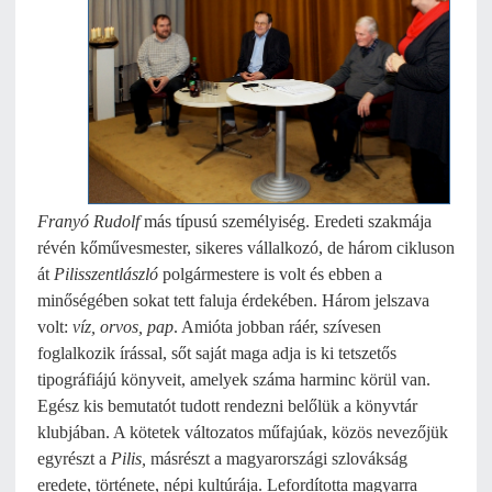
Franyó Rudolf
más típusú személyiség. Eredeti szakmája
révén kőművesmester, sikeres vállalkozó, de három cikluson
át
Pilisszentlászló
polgármestere is volt és ebben a
minőségében sokat tett faluja érdekében. Három jelszava
volt:
víz, orvos, pap
. Amióta jobban ráér, szívesen
foglalkozik írással, sőt saját maga adja is ki tetszetős
tipográfiájú könyveit, amelyek száma harminc körül van.
Egész kis bemutatót tudott rendezni belőlük a könyvtár
klubjában. A kötetek változatos műfajúak, közös nevezőjük
egyrészt a
Pilis,
másrészt a magyarországi szlovákság
eredete, története, népi kultúrája. Lefordította magyarra