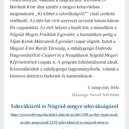
Barátaik Köre
által szintén a megyei könyvtárban
megrendezett
„Ki többet a szlovákságról?”
című szellemi
vetélkedő. Az idén hat civil szervezet nevezett három-három
fős csapatokkal. Az első helyen a baráti kör, a másodikon a
Nógrád Megyei Fotóklub Egyesület,
a harmadikon pedig a
Tájak-Korok-Múzeumok Egyesület
csapat végzett. Indult a
Magyar-Finn Baráti Társaság,
a mihálygergei
Dobroda
Hagyományőrző Csoport
és a
Nyugdíjasok Nógrád Megyei
Képviseletének
csapata is. A program folklórműsorral zárult.
Közreműködtek a mihálygergei hagyományőrzők, valamit a
klenovei (klenóci) énekesek és harmonikások.
Csongrády Béla
Homoga József felvételei
Szlovákiáról és Nógrád megye szlovákságáról
http://www.oslovma.hu/index.php/sk/archiv/190-archiv-magyarul-
archiv-magyarul/1259-szlovakiarol-es-nograd-megye-