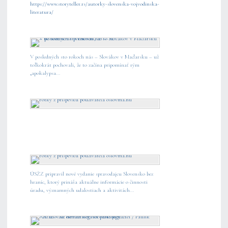
https://www.storyteller.rs/autorky-slovenska-vojvodinska-
literatura/
V posledných sto rokoch nás – Slovákov v Maďarsku – už
toľkokrát pochovali, že to začína pripomínať rým
„apokalypsa...
ÚSŽZ pripravil nové vydanie spravodajcu Slovensko bez
hraníc, ktorý prináša aktuálne informácie o činnosti
úradu, významných udalostiach a aktivitách...