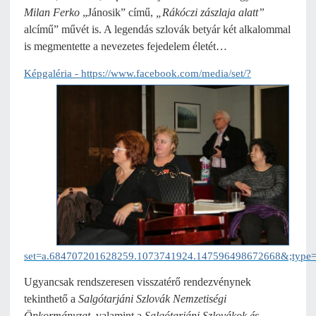
Milan Ferko
„Jánosik” című,
„Rákóczi zászlaja alatt”
alcímű” művét is. A legendás szlovák betyár két alkalommal
is megmentette a nevezetes fejedelem életét…
Képgaléria
-
https://www.facebook.com/media/set/?
set=a.684707201628259.1073741924.147596498672668&;type
Ugyancsak rendszeresen visszatérő rendezvénynek
tekinthető a
Salgótarjáni Szlovák Nemzetiségi
Önkormányzat,
valamint a
Salgótarjáni Szlovákok és