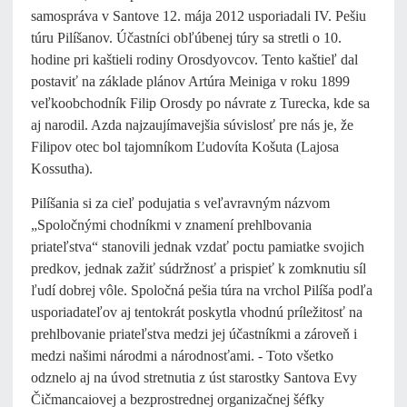
samospráva v Santove 12. mája 2012 usporiadali IV. Pešiu
túru Pilíšanov. Účastníci obľúbenej túry sa stretli o 10.
hodine pri kaštieli rodiny Orosdyovcov. Tento kaštieľ dal
postaviť na základe plánov Artúra Meiniga v roku 1899
veľkoobchodník Filip Orosdy po návrate z Turecka, kde sa
aj narodil. Azda najzaujímavejšia súvislosť pre nás je, že
Filipov otec bol tajomníkom Ľudovíta Košuta (Lajosa
Kossutha).
Pilíšania si za cieľ podujatia s veľavravným názvom
„Spoločnými chodníkmi v znamení prehlbovania
priateľstva“ stanovili jednak vzdať poctu pamiatke svojich
predkov, jednak zažiť súdržnosť a prispieť k zomknutiu síl
ľudí dobrej vôle. Spoločná pešia túra na vrchol Pilíša podľa
usporiadateľov aj tentokrát poskytla vhodnú príležitosť na
prehlbovanie priateľstva medzi jej účastníkmi a zároveň i
medzi našimi národmi a národnosťami. - Toto všetko
odznelo aj na úvod stretnutia z úst starostky Santova Evy
Čičmancaiovej a bezprostrednej organizačnej šéfky