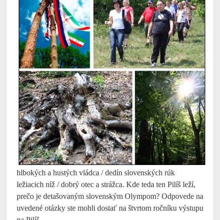
hlbokých a hustých vládca / dedín slovenských rúk
ležiacich níž / dobrý otec a strážca. Kde teda ten Pilíš leží,
prečo je detašovaným slovenským Olympom? Odpovede na
uvedené otázky ste mohli dostať na štvrtom ročníku výstupu
na Pilíš.