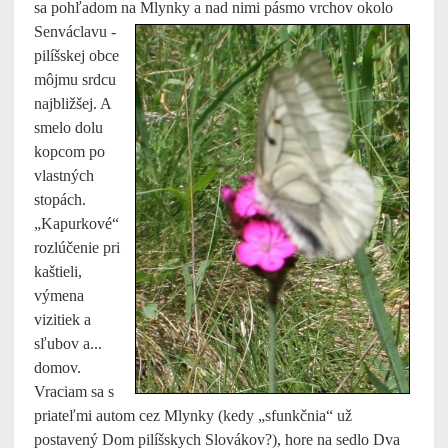
sa pohľadom na Mlynky a nad nimi pásmo vrchov okolo
Senváclavu -
pilíšskej obce
môjmu srdcu
najbližšej. A
smelo dolu
kopcom po
vlastných
stopách.
„Kapurkové“
rozlúčenie pri
kaštieli,
výmena
vizitiek a
sľubov a...
domov.
Vraciam sa s
priateľmi autom cez Mlynky (kedy „sfunkčnia“ už
postavený Dom pilíšskych Slovákov?), hore na sedlo Dva