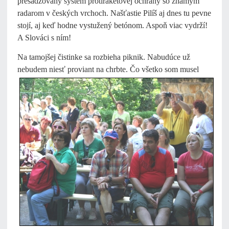
presadzovaný systém protiraketovej ochrany so známym
radarom v českých vrchoch. Našťastie Pilíš aj dnes tu pevne
stojí, aj keď hodne vystužený betónom. Aspoň viac vydrží!
A Slováci s ním!
Na tamojšej čistinke sa rozbieha piknik. Nabudúce už
nebudem niesť proviant na
chrbte. Čo všetko som musel