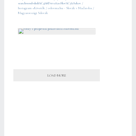
searchword=dedi%C4%8Dstva%20Slov%C3%A1kov
/
Instagram +Követők / oslovma.hu - Slovák v Maďarsku /
Magyarországi Szlovák
LOAD MORE