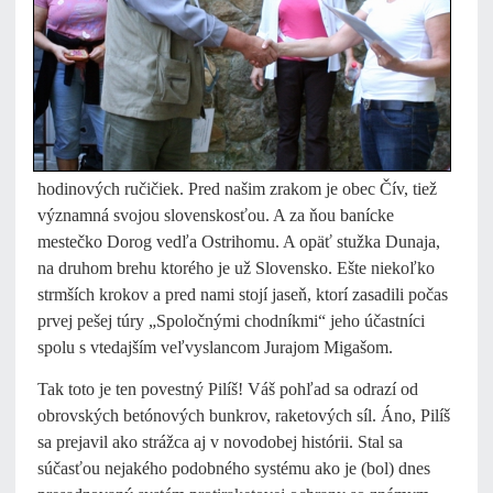
hodinových ručičiek. Pred našim zrakom je obec Čív, tiež
významná svojou slovenskosťou. A za ňou banícke
mestečko Dorog vedľa Ostrihomu. A opäť stužka Dunaja,
na druhom brehu ktorého je už Slovensko. Ešte niekoľko
strmších krokov a pred nami stojí jaseň, ktorí zasadili počas
prvej pešej túry „Spoločnými chodníkmi“ jeho účastníci
spolu s vtedajším veľvyslancom Jurajom Migašom.
Tak toto je ten povestný Pilíš! Váš pohľad sa odrazí od
obrovských betónových bunkrov, raketových síl. Áno, Pilíš
sa prejavil ako strážca aj v novodobej histórii. Stal sa
súčasťou nejakého podobného systému ako je (bol) dnes