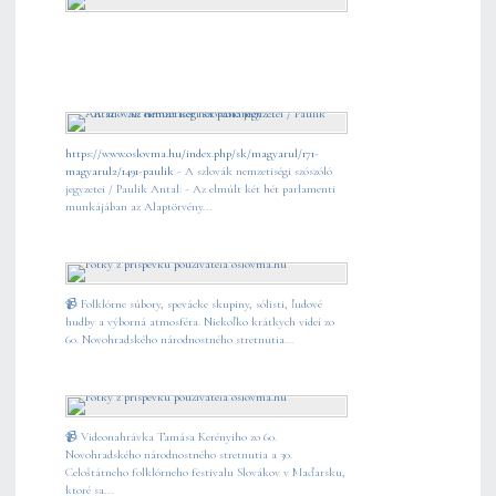
https://www.oslovma.hu/index.php/sk/magyarul/171-
magyarul2/1491-paulik
- A szlovák nemzetiségi szószóló
jegyzetei / Paulik Antal: - Az elmúlt két hét parlamenti
munkájában az Alaptörvény...
📹 Folklórne súbory, spevácke skupiny, sólisti, ľudové
hudby a výborná atmosféra. Niekoľko krátkych videí zo
60. Novohradského národnostného stretnutia...
📹 Videonahrávka Tamása Kerényiho zo 60.
Novohradského národnostného stretnutia a 30.
Celoštátneho folklórneho festivalu Slovákov v Maďarsku,
ktoré sa...