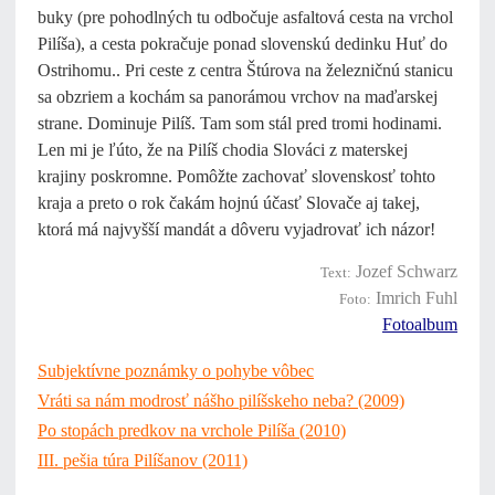
buky (pre pohodlných tu odbočuje asfaltová cesta na vrchol
Pilíša), a cesta pokračuje ponad slovenskú dedinku Huť do
Ostrihomu.. Pri ceste z centra Štúrova na železničnú stanicu
sa obzriem a kochám sa panorámou vrchov na maďarskej
strane. Dominuje Pilíš. Tam som stál pred tromi hodinami.
Len mi je ľúto, že na Pilíš chodia Slováci z materskej
krajiny poskromne. Pomôžte zachovať slovenskosť tohto
kraja a preto o rok čakám hojnú účasť Slovače aj takej,
ktorá má najvyšší mandát a dôveru vyjadrovať ich názor!
Jozef Schwarz
Text:
Imrich Fuhl
Foto:
Fotoalbum
Subjektívne poznámky o pohybe vôbec
Vráti sa nám modrosť nášho pilíšskeho neba?
(2009)
Po stopách predkov na vrchole Pilíša
(2010)
III. pešia túra Pilíšanov
(2011)