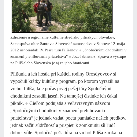
Združenie a regionálne kultúrne stredisko pilíšskych Slovákov,
Samospráva obce Santov a Slovenská samospráva v Santove 12. mája
2012 usporiadali IV. Pešiu túru Pilíšanov.
●
„
Spoločnými chodníkmi v
znamení prehlbovania priateľstva
“
●
Jozef Schwarz: Správa o výstupe
na Pilíš alebo Slovensko je aj za jeho hranicami.
Pilíšania a ich hostia pri kaštieli rodiny Orosdyovcov si
vypočuli krátky kultúrny program, po ktorom vyrazili na
vrchol Pilíša, kde počas prvej pešej túry Spoločnými
chodníkmi zasadili jaseň. Na tamojšej čistinke ich čakal
piknik.
●
Cieľom podujatia s veľavravným názvom
„Spoločnými chodníkmi v znamení prehlbovania
priateľstva“ je jednak vzdať poctu pamiatke našich predkov,
jednak zažiť súdržnosť a prispieť k zomknutiu síl ľudí
dobrej vôle. Spoločná pešia túra na vrchol Pilíša z roka na