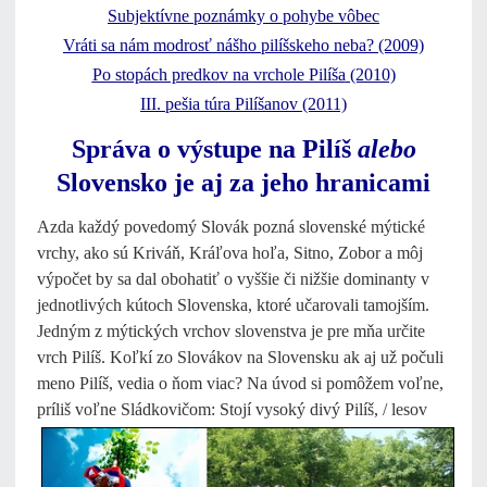
Subjektívne poznámky o pohybe vôbec
Vráti sa nám modrosť nášho pilíšskeho neba?
(2009)
Po stopách predkov na vrchole Pilíša
(2010)
III. pešia túra Pilíšanov
(2011)
Správa o výstupe na Pilíš
alebo
Slovensko je aj za jeho hranicami
Azda každý povedomý Slovák pozná slovenské mýtické
vrchy, ako sú Kriváň, Kráľova hoľa, Sitno, Zobor a môj
výpočet by sa dal obohatiť o vyššie či nižšie dominanty v
jednotlivých kútoch Slovenska, ktoré učarovali tamojším.
Jedným z mýtických vrchov slovenstva je pre mňa určite
vrch Pilíš. Koľkí zo Slovákov na Slovensku ak aj už počuli
meno Pilíš, vedia o ňom viac? Na úvod si pomôžem voľne,
príliš voľne Sládkovičom:
Stojí vysoký divý Pilíš, / lesov