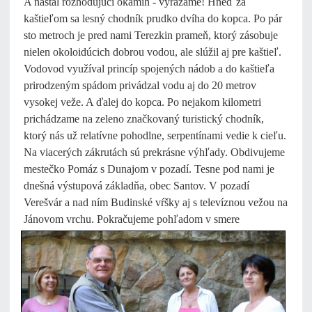
A nastal rozhodujúci okamih - vyrážame! Hneď za
kaštieľom sa lesný chodník prudko dvíha do kopca. Po pár
sto metroch je pred nami Terezkin prameň, ktorý zásobuje
nielen okoloidúcich dobrou vodou, ale slúžil aj pre kaštieľ.
Vodovod využíval princíp spojených nádob a do kaštieľa
prirodzeným spádom privádzal vodu aj do 20 metrov
vysokej veže. A ďalej do kopca. Po nejakom kilometri
prichádzame na zeleno značkovaný turistický chodník,
ktorý nás už relatívne pohodlne, serpentínami vedie k cieľu.
Na viacerých zákrutách sú prekrásne výhľady. Obdivujeme
mestečko Pomáz s Dunajom v pozadí. Tesne pod nami je
dnešná výstupová základňa, obec Santov. V pozadí
Verešvár a nad ním Budinské vŕšky aj s televíznou vežou na
Jánovom vrchu. Pokračujeme pohľadom v smere