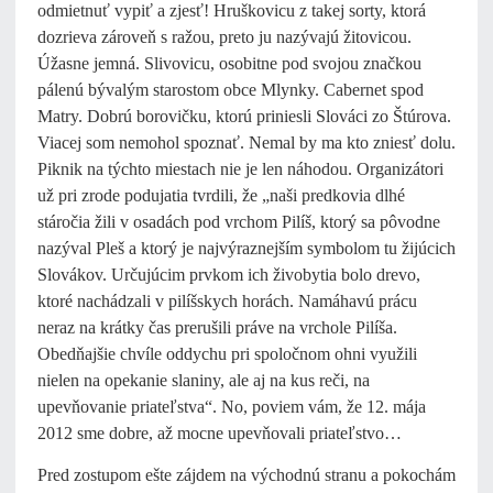
odmietnuť vypiť a zjesť! Hruškovicu z takej sorty, ktorá
dozrieva zároveň s ražou, preto ju nazývajú žitovicou.
Úžasne jemná. Slivovicu, osobitne pod svojou značkou
pálenú bývalým starostom obce Mlynky. Cabernet spod
Matry. Dobrú borovičku, ktorú priniesli Slováci zo Štúrova.
Viacej som nemohol spoznať. Nemal by ma kto zniesť dolu.
Piknik na týchto miestach nie je len náhodou. Organizátori
už pri zrode podujatia tvrdili, že „naši predkovia dlhé
stáročia žili v osadách pod vrchom Pilíš, ktorý sa pôvodne
nazýval Pleš a ktorý je najvýraznejším symbolom tu žijúcich
Slovákov. Určujúcim prvkom ich živobytia bolo drevo,
ktoré nachádzali v pilíšskych horách. Namáhavú prácu
neraz na krátky čas prerušili práve na vrchole Pilíša.
Obedňajšie chvíle oddychu pri spoločnom ohni využili
nielen na opekanie slaniny, ale aj na kus reči, na
upevňovanie priateľstva“. No, poviem vám, že 12. mája
2012 sme dobre, až mocne upevňovali priateľstvo…
Pred zostupom ešte zájdem na východnú stranu a pokochám