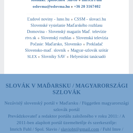
oslovma@oslovma.hu
●
+36 20 3167402
---------------------------------------------------------------------------------------------------------------------------------------------------------------------------
---
----------------------------------------------------------------------------------------------
Ľudové noviny - luno.hu
●
CSSM - slovaci.hu
Slovenské vysielanie Maďarského rozhlasu
Domovina - Slovenský magazín Maď. televízie
rtvs.sk
●
Slovenský rozhlas
●
Slovenská televízia
Počasie
:
Maďarsko
,
Slovensko
●
Prekladač
Slovensko-maď. slovník
●
Magyar-szlovák szótár
SLEX
●
Slovníky SAV
●
Helyesírási tanácsadó
SLOVÁK V MAĎARSKU / MAGYARORSZÁGI
SZLOVÁK
Nezávislý slovenský portál v Maďarsku / Független magyarországi
szlovák portál
Prevádzkovateľ a redaktor portálu založeného v roku 2011: / A
2011-ben alapított portál üzemeltetője és szerkesztője:
Imrich Fuhl / Spol. Slavio /
slaviobt@gmail.com
/ Fuhl Imre /