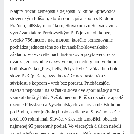
Najprv trochu zemepisu a dejepisu. V knihe Sprievodca
slovenským Pilíšom, ktorú som napísal spolu s Rudom
Fraňom, pilíšskym rodákom, Slovákom zo Senváclavu sa
vyznávam takto: Predovšetkým Piliš je vrchol, kopec,
vysoký 756 metrov nad morom, ktorého pomenovanie
pochádza jednoznačne zo slovanského/slovenského
základu. Vo vysvetleniach historikov a jazykovedcov sa
uvádza, že pôvodné názvy vrchu, či dediny pod vrchom
boli písané ako „Ples, Pelis, Pelys, Pylis“. Základom bolo
slovo Pleš (plešatý, lysý, holý čiže nezarastený) a v
súvislosti s kopcom - vrch bez porastu. Prichádzajúci
Maďari nepoznali na začiatku slova dve spoluhlásky a tak
vznikol dnešný Pilíš. Avšak menom Pilíš sa označuje aj celé
územie Pilíšských a Vyšehradských vrchov - od Ostrihomu
po Budín, ktoré je (bolo) husto osídlené aj Slovákmi - ešte
pred 100 rokmi mali Slováci v šiestich tamojších obciach
najmenej 95 percentný podiel. Vo viacerých ďalších neboli
zanedbateľnou menšinou. A napokon, Pilíš je aj osud, aspoň