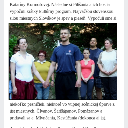
Kataríny Kormošovej. Následne si Pilíšania a ich hostia
vypočuli krátky kultúrny program. Najväčšou slovenskou
silou miestnych
Slovákov je spev a pieseň. Vypočuli sme si
niekoľko pesničiek, niektoré vo vtipnej scénickej úprave z
úst miestnych, Čívanov, Šarišápanov, Pomázanov a
pridávali sa aj Mlynčania, Kestúčania (dokonca aj ja).