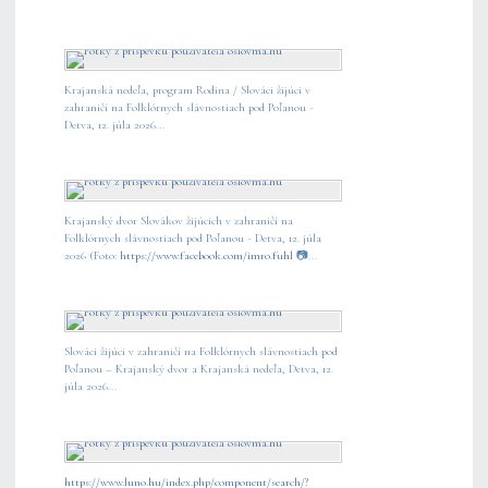
Krajanská nedeľa, program Rodina / Slováci žijúci v
zahraničí na Folklórnych slávnostiach pod Poľanou -
Detva, 12. júla 2026...
Krajanský dvor Slovákov žijúcich v zahraničí na
Folklórnych slávnostiach pod Poľanou - Detva, 12. júla
2026 (Foto:
https://www.facebook.com/imro.fuhl
📷...
Slováci žijúci v zahraničí na Folklórnych slávnostiach pod
Poľanou – Krajanský dvor a Krajanská nedeľa, Detva, 12.
júla 2026...
https://www.luno.hu/index.php/component/search/?