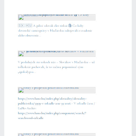
🇸🇰 🇭🇺 A pilisi szlovák élet titkai 🗿 Čo keby
slovenské samosprávy v Maďarsku zabojovali o osadenie
alebo obnovenie...
V posledných sto rokoch nás – Slovákov v Maďarsku – už
toľkokrát pochovali, že to začína pripomínať rým
„apokalypsa...
https://www.luno.hu/index.php/aktuality/aktuality-
publicistika/33939-v-zrkadle-asu-33-2026
- V zrkadle času /
ĽuNo-Archív:
https://www.luno.hu/index.php/component/search/?
searchword=zrkadle