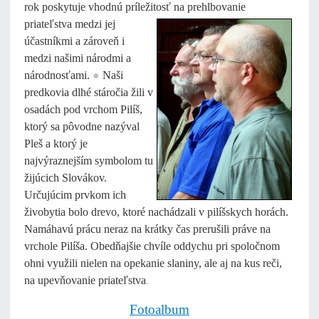
rok poskytuje vhodnú príležitosť
na prehlbovanie
priateľstva medzi jej
účastníkmi a zároveň i
medzi našimi národmi a
národnosťami.
●
Naši
predkovia dlhé stáročia žili v
osadách pod vrchom Pilíš,
ktorý sa pôvodne nazýval
Pleš a ktorý je
najvýraznejším symbolom tu
žijúcich Slovákov.
Určujúcim prvkom ich
živobytia bolo drevo, ktoré nachádzali v pilíšskych horách.
Namáhavú prácu neraz na krátky čas prerušili práve na
vrchole Pilíša. Obedňajšie chvíle oddychu pri spoločnom
ohni využili nielen na opekanie slaniny, ale aj na kus reči,
na upevňovanie priateľstva
.
Fotoalbum