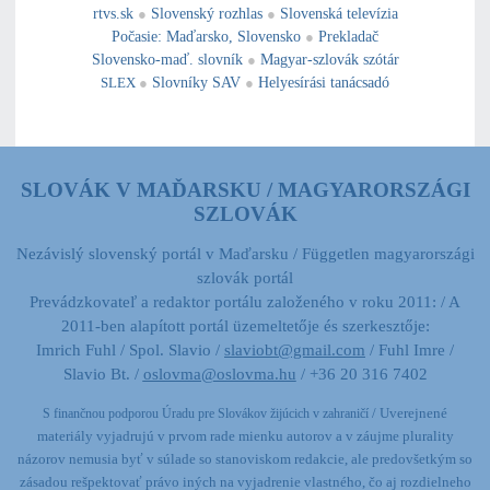
rtvs.sk
●
Slovenský rozhlas
●
Slovenská televízia
Počasie
:
Maďarsko
,
Slovensko
●
Prekladač
Slovensko-maď. slovník
●
Magyar-szlovák szótár
SLEX
●
Slovníky SAV
●
Helyesírási tanácsadó
SLOVÁK V MAĎARSKU / MAGYARORSZÁGI
SZLOVÁK
Nezávislý slovenský portál v Maďarsku / Független magyarországi
szlovák portál
Prevádzkovateľ a redaktor portálu založeného v roku 2011: / A
2011-ben alapított portál üzemeltetője és szerkesztője:
Imrich Fuhl / Spol. Slavio /
slaviobt@gmail.com
/ Fuhl Imre /
Slavio Bt. /
oslovma@oslovma.hu
/ +36 20 316 7402
/ Uverejnené
S finančnou podporou Úradu pre Slovákov žijúcich v zahraničí
materiály vyjadrujú v prvom rade mienku autorov a v záujme plurality
názorov nemusia byť v súlade so stanoviskom redakcie,
ale predovšetkým so
zásadou rešpektovať právo iných na vyjadrenie vlastného, čo aj rozdielneho