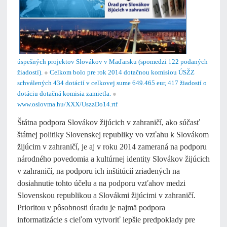
úspešných projektov Slovákov v Maďarsku (spomedzi 122 podaných
žiadostí).
●
Celkom bolo pre rok 2014 dotačnou komisiou ÚSŽZ
schválených 434 dotácií v celkovej sume 649.465 eur, 417 žiadostí o
dotáciu dotačná komisia zamietla.
●
www.oslovma.hu/XXX/UszzDo14.rtf
Štátna podpora Slovákov žijúcich v zahraničí, ako súčasť
štátnej politiky Slovenskej republiky vo vzťahu k Slovákom
žijúcim v zahraničí, je aj v roku 2014 zameraná na podporu
národného povedomia a kultúrnej identity Slovákov žijúcich
v zahraničí, na podporu ich inštitúcií zriadených na
dosiahnutie tohto účelu a na podporu vzťahov medzi
Slovenskou republikou a Slovákmi žijúcimi v zahraničí.
Prioritou v pôsobnosti úradu je najmä podpora
informatizácie s cieľom vytvoriť lepšie predpoklady pre