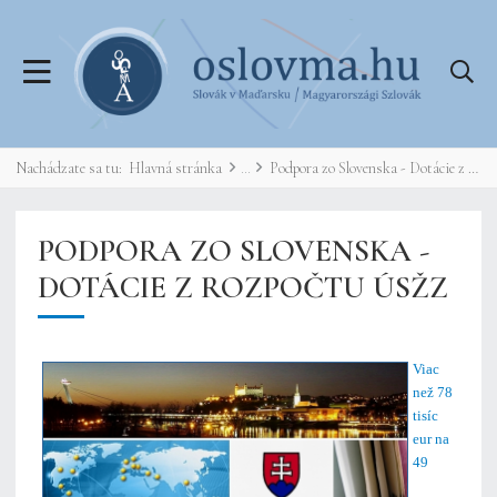
Nachádzate sa tu:
Hlavná stránka
Podpora zo Slovenska - Dotácie z rozpočtu ÚSŽZ
PODPORA ZO SLOVENSKA -
DOTÁCIE Z ROZPOČTU ÚSŽZ
Viac
než 78
tisíc
eur na
49