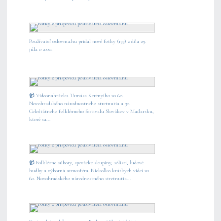
Používateľ oslovma.hu pridal nové fotky (133) z dňa 29.
júla o 2:00.
📹 Videonahrávka Tamása Kerényiho zo 60.
Novohradského národnostného stretnutia a 30.
Celoštátneho folklórneho festivalu Slovákov v Maďarsku,
ktoré sa...
📹 Folklórne súbory, spevácke skupiny, sólisti, ľudové
hudby a výborná atmosféra. Niekoľko krátkych videí zo
60. Novohradského národnostného stretnutia...