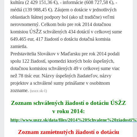
kultúra (2 429 151,36 €), - informácie (608 727,58 €), -
médiá (139 988,45 €). Záujem o dotácie v jednotlivých
oblastiach štátnej podpory bol (ako už tradične) veľmi
nerovnomerný. Celkom bolo pre rok 2014 dotačnou
komisiou ÚSŽZ schválených 434 dotácií v celkovej sume
649.465 eur, 417 žiadostí o dotáciu dotačná komisia
zamietla.
Predstavitelia Slovákov v Maďarsku pre rok 2014 podali
spolu 122 žiadostí, spomedzi ktorých bolo úspešných,
dotačnou komisiou schválených 49 v celkovej sume viac
než 78 tisíc eur. Názvy úspešných žiadateľov, názvy
projektov a schválené sumy prinášame v osobitnom
zozname.
(uszz.sk-l)
Zoznam schválených žiadostí o dotáciu ÚSŽZ
v roku 2014:
http://www.uszz.sk/data/files/2014%20Schvalene%20ziadosti
Zoznam zamietnutých žiadostí o dotáciu