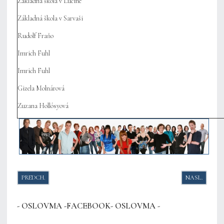
Základná škola v Lucine
Základná škola v Sarvaši
Rudolf Fraňo
Imrich Fuhl
Imrich Fuhl
Gizela Molnárová
Zuzana Hollósyová
PREDCHÁDZAJÚCI ČLÁNOK: KURATÓRIUM VPN ZSM ROZDELILO PODPO
NASLEDUJÚC
PREDCH.
NASL.
- OSLOVMA -FACEBOOK- OSLOVMA -