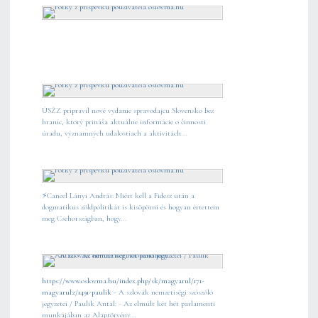
ÚSŽZ pripravil nové vydanie spravodajcu Slovensko bez
hraníc, ktorý prináša aktuálne informácie o činnosti
úradu, významných udalostiach a aktivitách...
⚡️Cancel Lányi András: Miért kell a Fidesz után a
dogmatikus zöldpolitikát is kisöpörni és hogyan értettem
meg Csehországban, hogy...
https://www.oslovma.hu/index.php/sk/magyarul/171-
magyarul2/1491-paulik
- A szlovák nemzetiségi szószóló
jegyzetei / Paulik Antal: - Az elmúlt két hét parlamenti
munkájában az Alaptörvény...