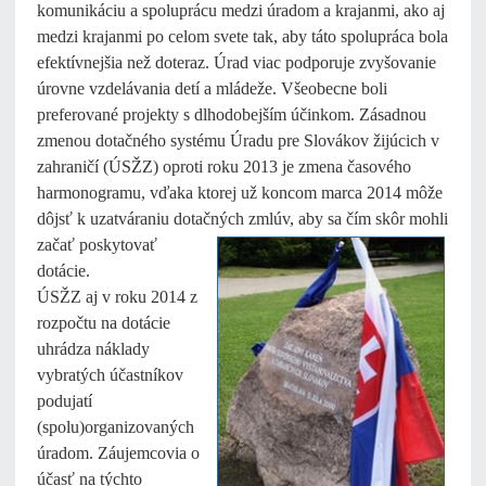
komunikáciu a spoluprácu medzi úradom a krajanmi, ako aj
medzi krajanmi po celom svete tak, aby táto spolupráca bola
efektívnejšia než doteraz. Úrad viac podporuje zvyšovanie
úrovne vzdelávania detí a mládeže. Všeobecne boli
preferované projekty s dlhodobejším účinkom. Zásadnou
zmenou dotačného systému Úradu pre Slovákov žijúcich v
zahraničí (ÚSŽZ) oproti roku 2013 je zmena časového
harmonogramu, vďaka ktorej už koncom marca 2014 môže
dôjsť k uzatváraniu dotačných zmlúv, aby sa čím skôr mohli
začať
poskytovať
dotácie.
ÚSŽZ aj v roku 2014 z
rozpočtu na dotácie
uhrádza náklady
vybratých účastníkov
podujatí
(spolu)organizovaných
úradom. Záujemcovia o
účasť na týchto