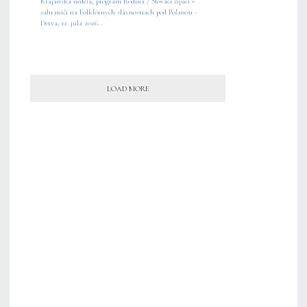
Krajanská nedeľa, program Rodina / Slováci žijúci v
zahraničí na Folklórnych slávnostiach pod Poľanou -
Detva, 12. júla 2026...
LOAD MORE