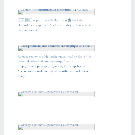
🇸🇰 🇭🇺 A pilisi szlovák élet titkai 🗿 Čo keby
slovenské samosprávy v Maďarsku zabojovali o osadenie
alebo obnovenie...
Rómske rodiny sa z Maďarska vrátili späť do Košíc / Ich
presun do obce Szalonna preverujú úrady -
https://www.topky.sk/cl/11/9463529/Kratky-pobyt-v-
Madarsku--Romske-rodiny-sa-vratili-spat-do-kosickej-
osady
...