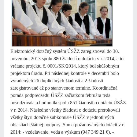
Elektronický dotačný systém ÚSŽZ zaregistroval do 30.
novembra 2013 spolu 880 žiadostí o dotáciu v r. 2014, a to
vrátane projektu č. 0001/SK/2014, ktorý bol skúšobným
projektom úradu. Pri následnej kontrole v decembri bolo
vyradených 26 duplicitných žiadostí a 2 žiadosti
zaregistrované až po stanovenom termíne. Koordinačná
porada podpredsedu ÚSŽZ začiatkom februára teda
posudzovala a hodnotila spolu 851 žiadostí o dotáciu ÚSŽZ
v r. 2014. Následne všetky žiadosti o dotáciu prerokovali
všetky štyri dotačné subkomisie ÚSŽZ v jednotlivých
oblastiach štátnej podpory. Suma požadovaných dotácií v r.
2014: - vzdelávanie, veda a výskum (947 349,21 €), -