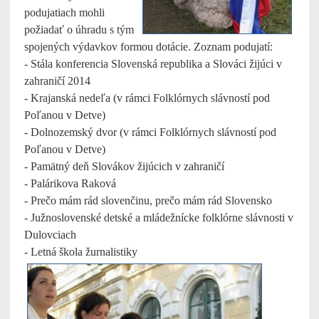
podujatiach mohli
požiadať o úhradu s tým
spojených výdavkov formou dotácie. Zoznam podujatí:
- Stála konferencia Slovenská republika a Slováci žijúci v
zahraničí 2014
- Krajanská nedeľa (v rámci Folklórnych slávností pod
Poľanou v Detve)
- Dolnozemský dvor (v rámci Folklórnych slávností pod
Poľanou v Detve)
- Pamätný deň Slovákov žijúcich v zahraničí
- Palárikova Raková
- Prečo mám rád slovenčinu, prečo mám rád Slovensko
- Južnoslovenské detské a mládežnícke folklórne slávnosti v
Dulovciach
- Letná škola žurnalistiky