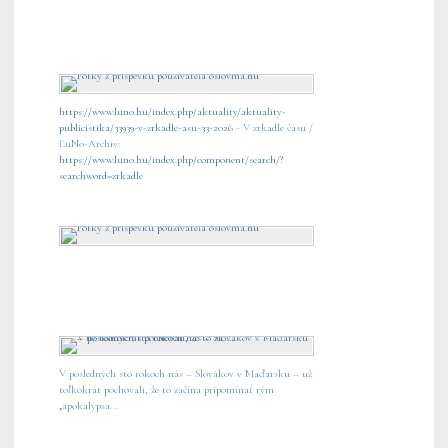
https://www.luno.hu/index.php/aktuality/aktuality-
publicistika/33939-v-zrkadle-asu-33-2026
- V zrkadle času /
ĽuNo-Archív:
https://www.luno.hu/index.php/component/search/?
searchword=zrkadle
V posledných sto rokoch nás – Slovákov v Maďarsku – už
toľkokrát pochovali, že to začína pripomínať rým
„apokalypsa...