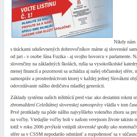
Nikdy nám t
s tisíckami oduševnených dobrovoľníkov máme aj slovenské samos
od jari - v osobe Jána Fuzika - aj svojho hovorcu v parlamente. 
slovenčiny na základných školách, rušia sa vysokoškolské kate
menej financií a pozornosti sa uchádza aj našej občianskej sfére,
samospráv a prostredníctvom ktorej v každej jednej Slovákmi obý
odovzdávanie nášho dedičstva mladšej generácii.
Základy systému našich inštitúcií pred viac ako desiatimi rokmi 
zhromaždení Celoštátnej slovenskej samosprávy
vládla v tom čase
Prvé protiklady na pôde nášho najvyššieho voleného zboru sa pre
na voľby. Vtedajšie voľby boli v našom verejnom živote takisto
totiž v roku 2006 prvýkrát vstúpili
slovenské spolky ako nominačn
sfére sa v CSSM nepodarilo odstrániť a rozpoltenosť sa v súčasno