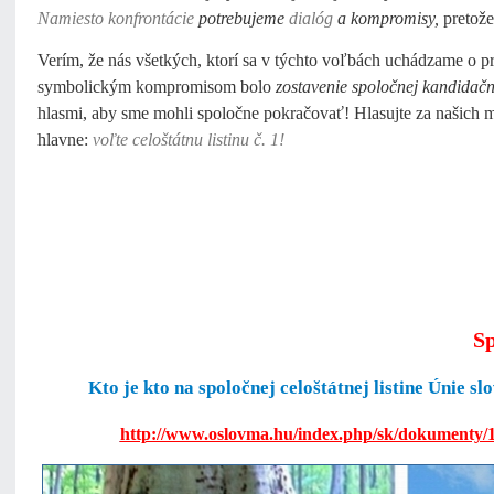
Namiesto konfrontácie
potrebujeme
dialóg
a kompromisy,
pretože
Verím, že nás všetkých, ktorí sa v týchto voľbách uchádzame o pr
symbolickým kompromisom bolo
zostavenie spoločnej kandidačne
hlasmi, aby sme mohli spoločne pokračovať! Hlasujte za našich mi
hlavne:
voľte celoštátnu listinu č. 1!
Sp
Kto je kto na spoločnej celoštátnej listine Únie
http://www.oslovma.hu/index.php/sk/dokumenty/1