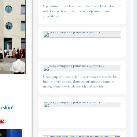
V posledných sto rokoch nás – Slovákov v Maďarsku – už
toľkokrát pochovali, že to začína pripomínať rým
„apokalypsa...
ÚSŽZ pripravil nové vydanie spravodajcu Slovensko bez
hraníc, ktorý prináša aktuálne informácie o činnosti
úradu, významných udalostiach a aktivitách...
arsku?
az