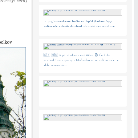
zemský: Veriť)
https://www.oslovma.hu/index.php/sk/kultura/155-
kultura1/1210-festival-v-banke-bohatstvo-naej-slovae
polkov
🇸🇰 🇭🇺 A pilisi szlovák élet titkai 🗿 Čo keby
slovenské samosprávy v Maďarsku zabojovali o osadenie
alebo obnovenie...