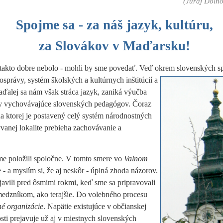
(Juraj Dolno
Spojme sa - za náš jazyk, kultúru,
za Slovákov v Maďarsku!
akto dobre nebolo - mohli by sme povedať. Veď okrem slovenských s
právy, systém školských a kultúrnych inštitúcií a
Naďalej sa nám však stráca jazyk, zaniká výučba
dry vychovávajúce slovenských pedagógov. Čoraz
 na ktorej je postavený celý systém národnostných
vanej lokalite prebieha zachovávanie a
sme položili spoločne. V tomto smere vo
Valnom
 - a myslím si, že aj neskôr - úplná zhoda názorov.
javili pred ôsmimi rokmi, keď sme sa pripravovali
 medzníkom, ako terajšie. Do volebného procesu
é organizácie
. Napätie existujúce v občianskej
sti prejavuje už aj v miestnych slovenských