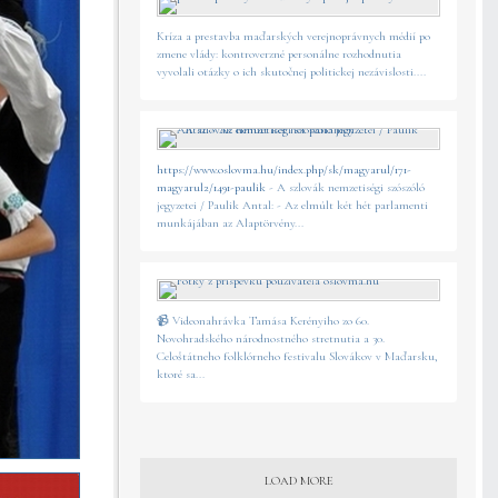
Kríza a prestavba maďarských verejnoprávnych médií po
zmene vlády: kontroverzné personálne rozhodnutia
vyvolali otázky o ich skutočnej politickej nezávislosti....
https://www.oslovma.hu/index.php/sk/magyarul/171-
magyarul2/1491-paulik
- A szlovák nemzetiségi szószóló
jegyzetei / Paulik Antal: - Az elmúlt két hét parlamenti
munkájában az Alaptörvény...
📹 Videonahrávka Tamása Kerényiho zo 60.
Novohradského národnostného stretnutia a 30.
Celoštátneho folklórneho festivalu Slovákov v Maďarsku,
ktoré sa...
LOAD MORE