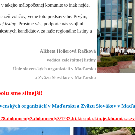
 v takejto málopočetnej komunite to inak nejde.
iazeň voličov, vedie toto predsavzatie. Prvým,
j listiny
. Prosíme vás, podporte nás svojimi
estnych kandidátov, za naše regionálne listiny a
Alžbeta Hollerová Račková
vedúca celoštátnej listiny
Únie slovenských organizácií v Maďarsku
a Zväzu Slovákov v Maďarsku
olu sme silnejší!
 slovenských organizácií v Maďarsku a Zväzu Slovákov v Maď
78-dokumenty3-dokumenty3/1232-ki-kicsoda-kto-je-kto-unia-a-zv