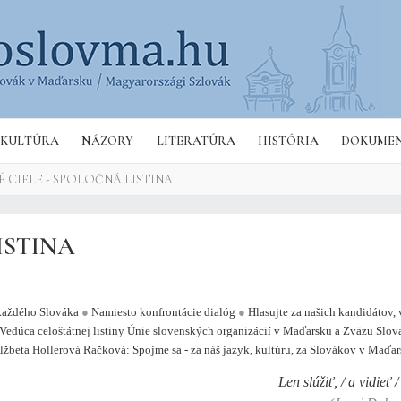
Hľa
KULTÚRA
NÁZORY
LITERATÚRA
HISTÓRIA
DOKUME
 CIELE - SPOLOČNÁ LISTINA
ISTINA
každého Slováka
●
Namiesto konfrontácie dialóg
●
Hlasujte za našich kandidátov, 
Vedúca celoštátnej listiny Únie slovenských organizácií v Maďarsku a Zväzu Slo
žbeta Hollerová Račková: Spojme sa - za náš jazyk, kultúru, za Slovákov v Maďar
Len slúžiť, /
a vidieť 