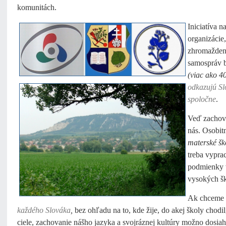
komunitách.
Iniciatíva n
organizácie
zhromaždeni
samospráv 
(viac ako 4
odkazujú Sl
spoločne
.
Veď zachova
nás. Osobit
materské šk
treba vypra
podmienky v
vysokých šk
Ak chceme n
každého Slováka
,
bez ohľadu na to, kde žije, do akej školy chodil
ciele, zachovanie nášho jazyka a svojráznej kultúry možno dosi