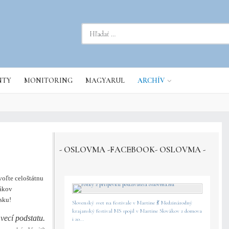
dať...
NTY
MONITORING
MAGYARUL
ARCHÍV
- OSLOVMA -FACEBOOK- OSLOVMA -
voľte celoštátnu
vákov
sku!
Slovenský svet na festivale v Martine 💃 Medzinárodný
krajanský festival MS spojil v Martine Slovákov z domova
/
vecí podstatu.
i zo...