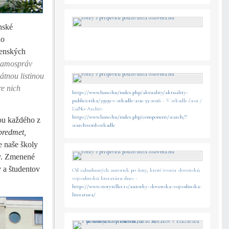
enské
ho
venských
 samospráv
tátnou listinou
e nich
https://www.luno.hu/index.php/aktuality/aktuality-
publicistika/33939-v-zrkadle-asu-33-2026
- V zrkadle času /
ĽuNo-Archív:
https://www.luno.hu/index.php/component/search/?
ťou každého z
searchword=zrkadle
 predmet,
 naše školy
v. Zmenené
v a študentov
Od zabudnutých autoriek po ženy, ktoré tvoria slovenskú
vojvodinskú literatúru dnes -
https://www.storyteller.rs/autorky-slovenska-vojvodinska-
literatura/