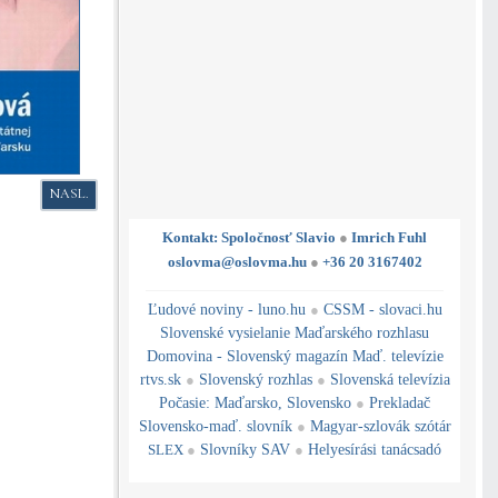
NASLEDUJÚCI ČLÁNOK: ÚSOM A ZSM ZA SPOLOČNÚ KANDIDAČNÚ LIS
NASL.
Kontakt: Spoločnosť Slavio
●
Imrich Fuhl
oslovma@oslovma.hu
●
+36 20 3167402
---------------------------------------------------------------------------------------------------------------------------------------------------------------------------
---
----------------------------------------------------------------------------------------------
Ľudové noviny - luno.hu
●
CSSM - slovaci.hu
Slovenské vysielanie Maďarského rozhlasu
Domovina - Slovenský magazín Maď. televízie
rtvs.sk
●
Slovenský rozhlas
●
Slovenská televízia
Počasie
:
Maďarsko
,
Slovensko
●
Prekladač
Slovensko-maď. slovník
●
Magyar-szlovák szótár
SLEX
●
Slovníky SAV
●
Helyesírási tanácsadó