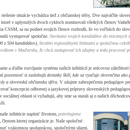
a riešenie situácie vychádza tiež z občianskej sféry. Dve najväčšie slov
, ktoré v uplynulých dvoch cykloch nominovali všetkých členov Valné
a CSSM, sa na podnet svojich členov rozhodli, že vo voľbách do slo
budú vystupovať spoločne.
Stovkami svojich kandidátov do miestnych
00 z 504 kandidátov),
šiestimi regionálnymi listinami a spoločnou
celoš
ovákom v Maďarsku, že chcú zastupovať ich záujmy a teda pracovať pr
nie a ďalšie rozvíjanie systému našich inštitúcií je srdcovou záležitos
nú pozornosť si zasluhujú
desiatky škôl, kde sa vyučuje slovenčina ako
oly a slovenská občianska sféra
. V záujme zabezpečenia pedagógov pre
covať koncepciu odbornej a jazykovej prípravy slovenských pedagógo
 sociálnej oblasti si vyžadujú, aby sme sa starali aj o našich dôchodco
ôl.
aše inštitúcie naplniť životom,
potrebujeme
, členom ktorej organizácie je. Naše spoločné
ahnuť vzájomnou spoluprácou, spoločnými silami.