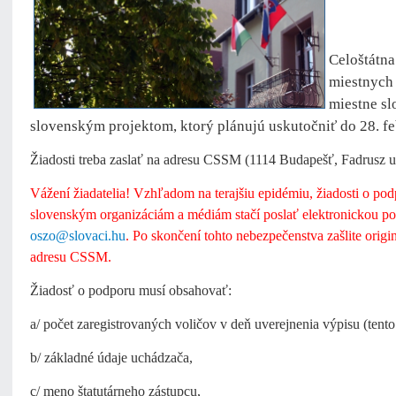
Celoštátn
miestnych 
miestne sl
slovenským projektom, ktorý
plánujú uskutočniť do 28. f
Žiadosti treba zaslať na adresu CSSM (1114 Budapešť, Fadrusz u.
Vážení žiadatelia! Vzhľadom na terajšiu epidémiu, žiadosti o 
slovenským organizáciám a médiám stačí poslať elektronickou po
oszo@slovaci.hu
.
Po skončení tohto nebezpečenstva zašlite origi
adresu CSSM
.
Žiadosť o podporu musí obsahovať:
a/ počet zaregistrovaných voličov v deň uverejnenia výpisu (ten
b/ základné údaje uchádzača,
c/ meno štatutárneho zástupcu,