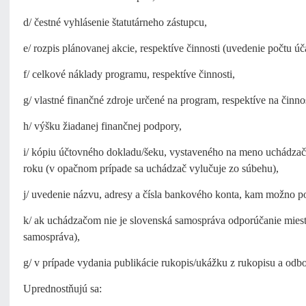
d/ čestné vyhlásenie štatutárneho zástupcu,
e/ rozpis plánovanej akcie, respektíve činnosti (uvedenie počtu ú
f/ celkové náklady programu, respektíve činnosti,
g/ vlastné finančné zdroje určené na program, respektíve na činno
h/ výšku žiadanej finančnej podpory,
i/ kópiu účtovného dokladu/šeku, vystaveného na meno uchádza
roku (v opačnom prípade sa uchádzač vylučuje zo súbehu),
j/ uvedenie názvu, adresy a čísla bankového konta, kam možno p
k/ ak uchádzačom nie je slovenská samospráva odporúčanie miest
samospráva),
g/ v prípade vydania publikácie rukopis/ukážku z rukopisu a odb
Uprednostňujú sa: