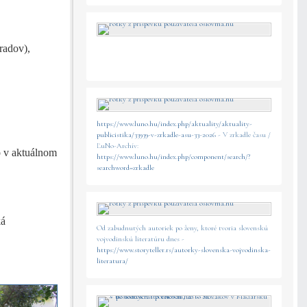
radov),
https://www.luno.hu/index.php/aktuality/aktuality-
publicistika/33939-v-zrkadle-asu-33-2026
- V zrkadle času /
ĽuNo-Archív:
o v aktuálnom
https://www.luno.hu/index.php/component/search/?
searchword=zrkadle
ká
Od zabudnutých autoriek po ženy, ktoré tvoria slovenskú
vojvodinskú literatúru dnes -
https://www.storyteller.rs/autorky-slovenska-vojvodinska-
literatura/