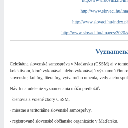
http://www.slovaci.hu/i
http://www.slovaci.hu/i
http://www.slovaci.hu/index.p
http://www.slovaci.hu/images/2020
Vyznamena
Celoštátna slovenská samospráva v Maďarsku (CSSM) aj v tomto
kolektívom, ktoré vykonávali alebo vykonávajú významnú činnosť
slovenskej kultúry, literatúry, výtvarného umenia, vedy alebo spo
Návrh na udelenie vyznamenania môžu predložiť:
- členovia a volené zbory CSSM,
- miestne a teritoriálne slovenské samosprávy,
- registrované slovenské občianske organizácie v Maďarsku.