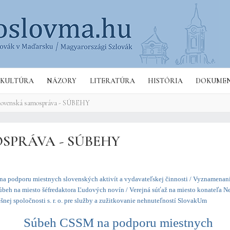
Hľa
KULTÚRA
NÁZORY
LITERATÚRA
HISTÓRIA
DOKUME
slovenská samospráva - SÚBEHY
SPRÁVA - SÚBEHY
 podporu miestnych slovenských aktivít a vydavateľskej činnosti / Vyznamenan
úbeh na miesto šéfredaktora Ľudových novín / Verejná súťaž na miesto konateľa N
šnej spoločnosti s. r. o. pre služby a zužitkovanie nehnuteľností SlovakUm
Súbeh CSSM na podporu miestnych