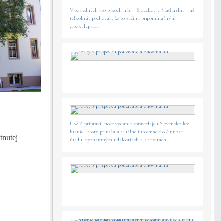
V posledných sto rokoch nás – Slovákov v Maďarsku – už
toľkokrát pochovali, že to začína pripomínať rým
„apokalypsa...
ÚSŽZ pripravil nové vydanie spravodajcu Slovensko bez
hraníc, ktorý prináša aktuálne informácie o činnosti
tnutej
úradu, významných udalostiach a aktivitách...