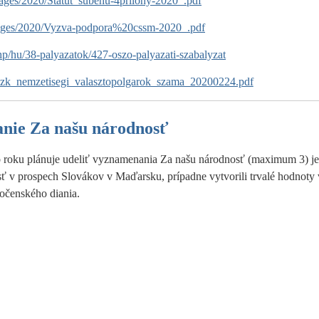
mages/2020/Statut_subehu-4prilohy-2020_.pdf
mages/2020/Vyzva-podpora%20cssm-2020_.pdf
hp/hu/38-palyazatok/427-oszo-palyazati-szabalyzat
/szk_nemzetisegi_valasztopolgarok_szama_20200224.pdf
nie Za našu národnosť
 roku plánuje udeliť vyznamenania Za našu národnosť (maximum 3) je
 v prospech Slovákov v Maďarsku, prípadne vytvorili trvalé hodnoty v
ločenského diania.