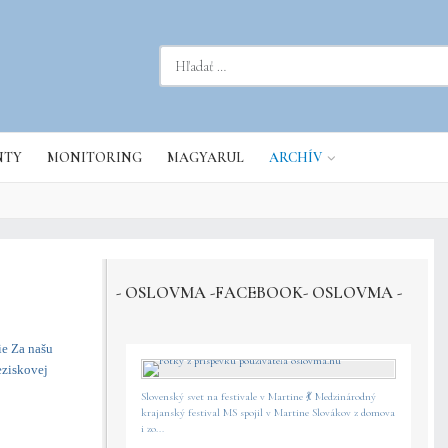
dať...
NTY
MONITORING
MAGYARUL
ARCHÍV
- OSLOVMA -FACEBOOK- OSLOVMA -
ie Za našu
eziskovej
Slovenský svet na festivale v Martine 💃 Medzinárodný
krajanský festival MS spojil v Martine Slovákov z domova
i zo...