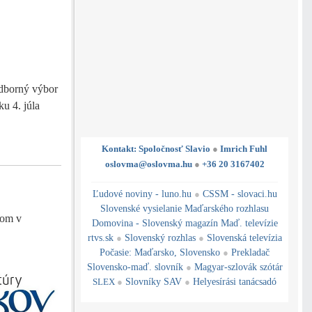
odborný výbor
 4. júla
Kontakt: Spoločnosť Slavio
●
Imrich Fuhl
oslovma@oslovma.hu
●
+36 20 3167402
---------------------------------------------------------------------------------------------------------------------------------------------------------------------------
---
----------------------------------------------------------------------------------------------
Ľudové noviny - luno.hu
●
CSSM - slovaci.hu
Slovenské vysielanie Maďarského rozhlasu
lom v
Domovina - Slovenský magazín Maď. televízie
rtvs.sk
●
Slovenský rozhlas
●
Slovenská televízia
Počasie
:
Maďarsko
,
Slovensko
●
Prekladač
Slovensko-maď. slovník
●
Magyar-szlovák szótár
SLEX
●
Slovníky SAV
●
Helyesírási tanácsadó