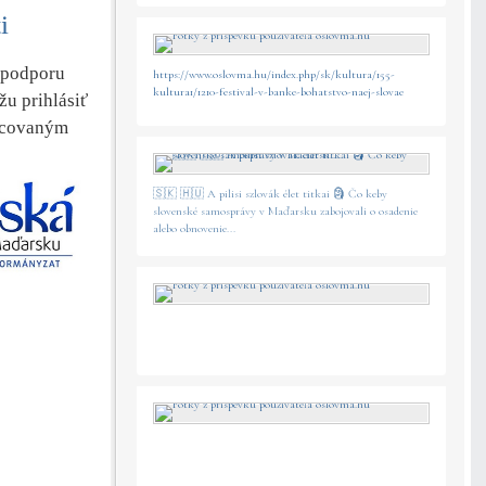
i
 podporu
https://www.oslovma.hu/index.php/sk/kultura/155-
kultura1/1210-festival-v-banke-bohatstvo-naej-slovae
žu prihlásiť
racovaným
🇸🇰 🇭🇺 A pilisi szlovák élet titkai 🗿 Čo keby
slovenské samosprávy v Maďarsku zabojovali o osadenie
alebo obnovenie...