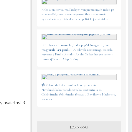
Kríza a prestavba maďarských verejnoprávnych médií po
zmene vlády: kontroverzné personálne rozhodnutia
vyvolali otázky o ich skutočnej politickej nezávislosti....
https://www.oslovma.hu/index.php/sk/magyarul/171-
magyarul2/1491-paulik
- A szlovák nemzetiségi szószóló
jegyzetei / Paulik Antal: - Az elmúlt két hét parlamenti
munkájában az Alaptörvény...
📹 Videonahrávka Tamása Kerényiho zo 60.
Novohradského národnostného stretnutia a 30.
Celoštátneho folklórneho festivalu Slovákov v Maďarsku,
ktoré sa...
kytovateľovi 3
LOAD MORE