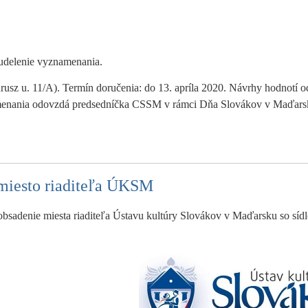
 udelenie vyznamenania.
usz u. 11/A). Termín doručenia: do 13. apríla 2020. Návrhy hodnotí 
nania odovzdá predsedníčka CSSM v rámci Dňa Slovákov v Maďarsku
miesto riaditeľa ÚKSM
bsadenie miesta riaditeľa Ústavu kultúry Slovákov v Maďarsku so síd