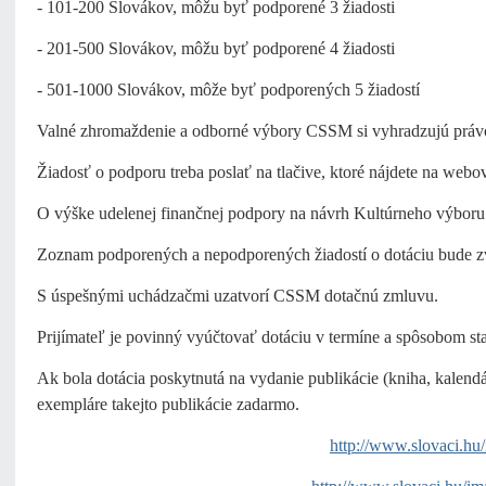
- 101-200 Slovákov, môžu byť podporené 3 žiadosti
- 201-500 Slovákov, môžu byť podporené 4 žiadosti
- 501-1000 Slovákov, môže byť podporených 5 žiadostí
Valné zhromaždenie a odborné výbory CSSM si vyhradzujú právo 
Žiadosť o podporu treba poslať na tlačive, ktoré nájdete na we
O výške udelenej finančnej podpory na návrh Kultúrneho výbo
Zoznam podporených a nepodporených žiadostí o dotáciu bude 
S úspešnými uchádzačmi uzatvorí CSSM dotačnú zmluvu.
Prijímateľ je povinný vyúčtovať dotáciu v termíne a spôsobom s
Ak bola dotácia poskytnutá na vydanie publikácie (kniha, kalend
exempláre takejto publikácie zadarmo.
http://www.slovaci.h