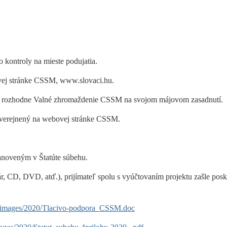
kontroly na mieste podujatia.
bovej stránke CSSM, www.slovaci.hu.
ru rozhodne Valné zhromaždenie CSSM na svojom májovom zasadnutí.
zverejnený na webovej stránke CSSM.
tanoveným v Štatúte súbehu.
ár, CD, DVD, atď.), prijímateľ spolu s vyúčtovaním projektu zašle pos
u/images/2020/Tlacivo-podpora_CSSM.doc