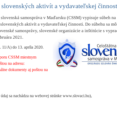
slovenských aktivít a vydavateľskej činnost
a slovenská samospráva v Maďarsku (CSSM) vypisuje súbeh na
slovenských aktivít a vydavateľskej činnosti. Do súbehu sa mô
ovenské samosprávy, slovenské organizácie a inštitúcie s vyp
ebruára 2021.
 11/A) do 13. apríla 2020.
podporu CSSM miestnym
štou na adresu:
nálne dokumenty aj poštou na
to údaj sa nachádza na webovej stránke www.slovaci.hu),