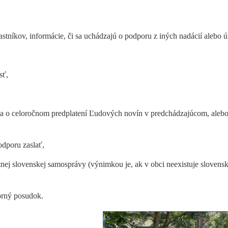
častníkov, informácie, či sa uchádzajú o podporu z iných nadácií alebo ú
sť,
ča o celoročnom predplatení Ľudových novín v predchádzajúcom, aleb
odporu zaslať,
nej slovenskej samosprávy (výnimkou je, ak v obci neexistuje slovens
orný posudok.