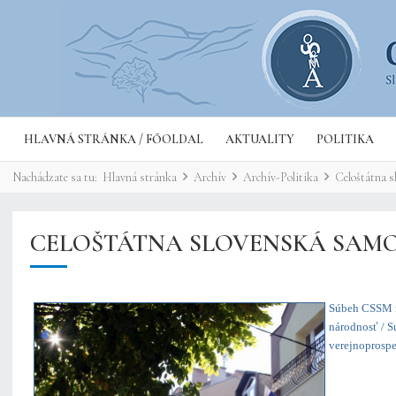
HLAVNÁ STRÁNKA / FŐOLDAL
AKTUALITY
POLITIKA
Nachádzate sa tu:
Hlavná stránka
Archív
Archív-Politika
Celoštátna 
CELOŠTÁTNA SLOVENSKÁ SAMO
Súbeh CSSM na
národnosť / S
verejnoprospe