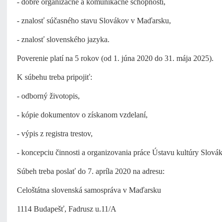
- dobré organizačné a komunikačné schopnosti,
- znalosť súčasného stavu Slovákov v Maďarsku,
- znalosť slovenského jazyka.
Poverenie platí na 5 rokov (od 1. júna 2020 do 31. mája 2025).
K súbehu treba pripojiť:
- odborný životopis,
- kópie dokumentov o získanom vzdelaní,
- výpis z registra trestov,
- koncepciu činnosti a organizovania práce Ústavu kultúry Slov
Súbeh treba poslať do 7. apríla 2020 na adresu:
Celoštátna slovenská samospráva v Maďarsku
1114 Budapešť, Fadrusz u.11/A