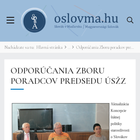
Nachádzate sa tu:
Hlavná stránka
Odporúčania Zboru poradcov predsedu ÚSŽZ
ODPORÚČANIA ZBORU
PORADCOV PREDSEDU ÚSŽZ
Aktualizácia
Koncepcie
štátnej
politiky
starostlivosti
o Slovákov