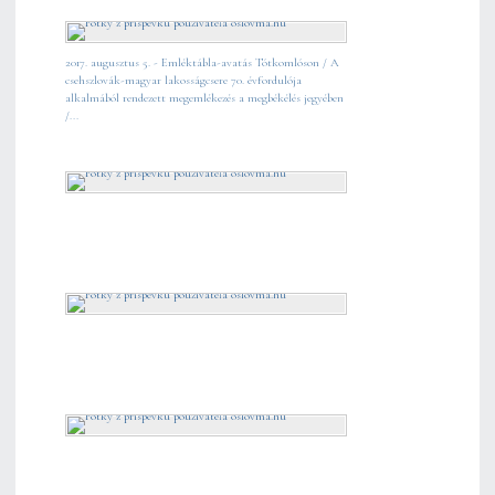
2017. augusztus 5. - Emléktábla-avatás Tótkomlóson / A
csehszlovák-magyar lakosságcsere 70. évfordulója
alkalmából rendezett megemlékezés a megbékélés jegyében
/...