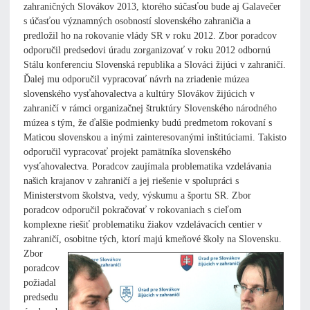
zahraničných Slovákov 2013, ktorého súčasťou bude aj Galavečer
s účasťou významných osobností slovenského zahraničia a
predložil ho na rokovanie vlády SR v roku 2012. Zbor poradcov
odporučil predsedovi úradu zorganizovať v roku 2012 odbornú
Stálu konferenciu Slovenská republika a Slováci žijúci v zahraničí.
Ďalej mu odporučil vypracovať návrh na zriadenie múzea
slovenského vysťahovalectva a kultúry Slovákov žijúcich v
zahraničí v rámci organizačnej štruktúry Slovenského národného
múzea s tým, že ďalšie podmienky budú predmetom rokovaní s
Maticou slovenskou a inými zainteresovanými inštitúciami. Takisto
odporučil vypracovať projekt pamätníka slovenského
vysťahovalectva. Poradcov zaujímala problematika vzdelávania
našich krajanov v zahraničí a jej riešenie v spolupráci s
Ministerstvom školstva, vedy, výskumu a športu SR. Zbor
poradcov odporučil pokračovať v rokovaniach s cieľom
komplexne riešiť problematiku žiakov vzdelávacích centier v
zahraničí, osobitne tých, ktorí majú kmeňové školy na Slovensku.
Zbor
poradcov
požiadal
predsedu