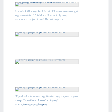
A postás küldeményeket kézbesít Bükkszentkereszten 1976.
augusztus 6-án. / Poštárka v Slovákmi obývanej
severomaďarskej obci Nová Huta 6. augusta...
Nógrádi szlovák nemzetiségi fesztivál 1973. augusztus 5-én.
-
https://www.facebook.com/media/set/?
set=a.2783071591791799&type=3