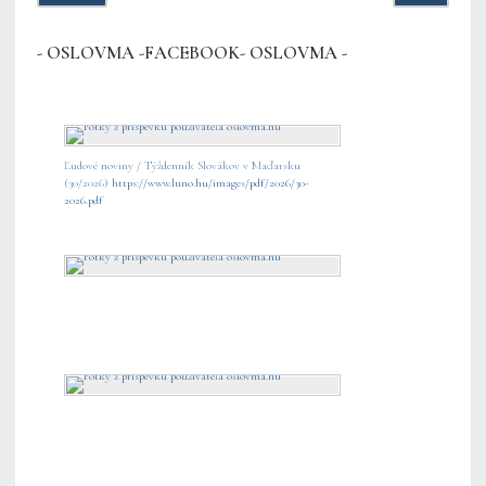
- OSLOVMA -FACEBOOK- OSLOVMA -
Ľudové noviny / Týždenník Slovákov v Maďarsku
(30/2026)
https://www.luno.hu/images/pdf/2026/30-
2026.pdf