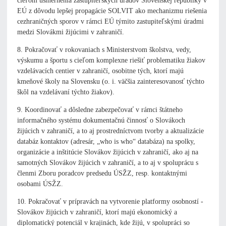
cieľom usmernenia zastupiteľských úradov Slovenskej republiky v
EÚ z dôvodu lepšej propagácie SOLVIT ako mechanizmu riešenia
cezhraničných sporov v rámci EÚ týmito zastupiteľskými úradmi
medzi Slovákmi žijúcimi v zahraničí.
8. Pokračovať v rokovaniach s Ministerstvom školstva, vedy,
výskumu a športu s cieľom komplexne riešiť problematiku žiakov
vzdelávacích centier v zahraničí, osobitne tých, ktorí majú
kmeňové školy na Slovensku (o. i. väčšia zainteresovanosť týchto
škôl na vzdelávaní týchto žiakov).
9. Koordinovať a dôsledne zabezpečovať v rámci štátneho
informačného systému dokumentačnú činnosť o Slovákoch
žijúcich v zahraničí, a to aj prostredníctvom tvorby a aktualizácie
databáz kontaktov (adresár, „who is who“ databáza) na spolky,
organizácie a inštitúcie Slovákov žijúcich v zahraničí, ako aj na
samotných Slovákov žijúcich v zahraničí, a to aj v spoluprácu s
členmi Zboru poradcov predsedu ÚSŽZ, resp. kontaktnými
osobami ÚSŽZ.
10. Pokračovať v prípravách na vytvorenie platformy osobností -
Slovákov žijúcich v zahraničí, ktorí majú ekonomický a
diplomatický potenciál v krajinách, kde žijú, v spolupráci so