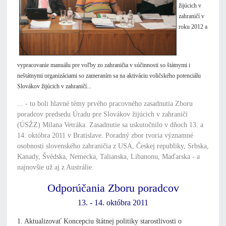
žijúcich v
zahraničí v
roku 2012 a
vypracovanie manuálu pre voľby zo zahraničia v súčinnosti so štátnymi i
neštátnymi organizáciami so zameraním sa na aktiváciu voličského potenciálu
Slovákov žijúcich v zahraničí...
... - to boli hlavné témy prvého pracovného zasadnutia Zboru
poradcov predsedu Úradu pre Slovákov žijúcich v zahraničí
(ÚSŽZ) Milana Vetráka. Zasadnutie sa uskutočnilo v dňoch 13. a
14. októbra 2011 v Bratislave. Poradný zbor tvoria významné
osobnosti slovenského zahraničia z USA, Českej republiky, Srbska,
Kanady, Švédska, Nemecka, Talianska, Libanonu, Maďarska - a
najnovšie už aj z Austrálie.
Odporúčania Zboru poradcov
13. - 14. októbra 2011
1. Aktualizovať Koncepciu štátnej politiky starostlivosti o