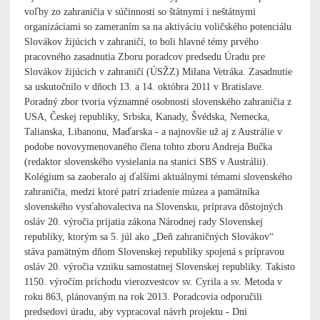
voľby zo zahraničia v súčinnosti so štátnymi i neštátnymi
organizáciami so zameraním sa na aktiváciu voličského potenciálu
Slovákov žijúcich v zahraničí, to boli hlavné témy prvého
pracovného zasadnutia Zboru poradcov predsedu Úradu pre
Slovákov žijúcich v zahraničí (ÚSŽZ) Milana Vetráka. Zasadnutie
sa uskutočnilo v dňoch 13. a 14. októbra 2011 v Bratislave.
Poradný zbor tvoria významné osobnosti slovenského zahraničia z
USA, Českej republiky, Srbska, Kanady, Švédska, Nemecka,
Talianska, Libanonu, Maďarska - a najnovšie už aj z Austrálie v
podobe novovymenovaného člena tohto zboru Andreja Bučka
(redaktor slovenského vysielania na stanici SBS v Austrálii).
Kolégium sa zaoberalo aj ďalšími aktuálnymi témami slovenského
zahraničia, medzi ktoré patrí zriadenie múzea a pamätníka
slovenského vysťahovalectva na Slovensku, príprava dôstojných
osláv 20. výročia prijatia zákona Národnej rady Slovenskej
republiky, ktorým sa 5. júl ako „Deň zahraničných Slovákov“
stáva pamätným dňom Slovenskej republiky spojená s prípravou
osláv 20. výročia vzniku samostatnej Slovenskej republiky. Takisto
1150. výročím príchodu vierozvestcov sv. Cyrila a sv. Metoda v
roku 863, plánovaným na rok 2013. Poradcovia odporučili
predsedovi úradu, aby vypracoval návrh projektu - Dni