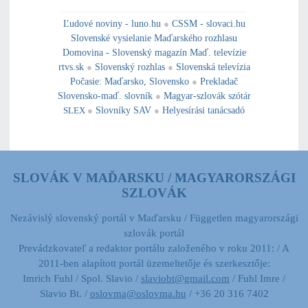
---------------------------------------------------------------------------------------------------------------------------------------------------------------------------
---
----------------------------------------------------------------------------------------------
Ľudové noviny - luno.hu
●
CSSM - slovaci.hu
Slovenské vysielanie Maďarského rozhlasu
Domovina - Slovenský magazín Maď. televízie
rtvs.sk
●
Slovenský rozhlas
●
Slovenská televízia
Počasie
:
Maďarsko
,
Slovensko
●
Prekladač
Slovensko-maď. slovník
●
Magyar-szlovák szótár
SLEX
●
Slovníky SAV
●
Helyesírási tanácsadó
SLOVÁK V MAĎARSKU / MAGYARORSZÁGI
SZLOVÁK
Nezávislý slovenský portál v Maďarsku / Független magyarországi
szlovák portál
Prevádzkovateľ a redaktor portálu založeného v roku 2011: / A
2011-ben alapított portál üzemeltetője és szerkesztője:
Imrich Fuhl / Spol. Slavio /
slaviobt@gmail.com
/ Fuhl Imre /
Slavio Bt. /
oslovma@oslovma.hu
/ +36 20 316 7402