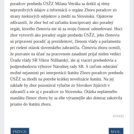
poradcov predsedu ÚSŽZ Milana Vetráka sa dotkli aj témy
nepravdivých údajov a informácií o orgáne Zboru poradcov zo
strany niektorých subjektov a médií na Slovensku. Opätovne
zdôraznili, že zbor bol od začiatku koncipovaný ako poradný
orgán, ktorého členovia nie sú za svoju činnosť odmeňovaní. Hoci
zbor vytvorili ako poradný orgán predsedu ÚSŽZ, jeho členovia
sú pripravení poradiť aj prezidentovi, členom vlády a parlamentu
pri riešení otázok slovenského zahraničia. Členovia zboru ocenili,
že pozvanie na účasť na pracovnom zasadnutí prijal nielen vedúci
Úradu vlády SR Viktor Nižňanský, ale aj viacerí predsedovia a
podpredsedovia výborov Národnej rady SR. S cieľom odstrániť
možné nejasnosti pri interpretácii štatútu Zboru poradcov predsedu
ÚSŽZ sa zhodli na potrebe krátkej novelizácie štatútu. Na jej
základe by zbor pozostával výlučne zo Slovákov žijúcich v
zahraničí a nie aj z poradcov zo Slovenska. Otázka neplateného
mandátu členov zboru by sa ešte výraznejšie ako doteraz zakotvila
priamo do štatútu zboru.
(USZZ)
PREDCHÁDZAJÚCI ČLÁNOK: KOMISIA SA ZHODLA V HLAVNÝCH OTÁZ
NASLEDUJÚCI
PREDCH.
NASL.