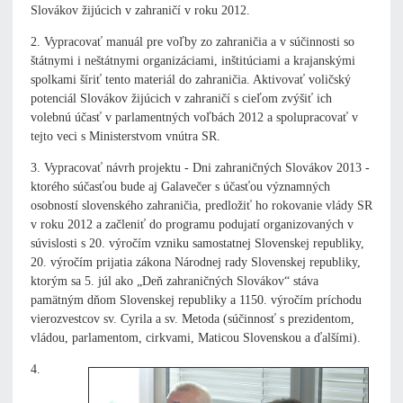
Slovákov žijúcich v zahraničí v roku 2012.
2. Vypracovať manuál pre voľby zo zahraničia a v súčinnosti so
štátnymi i neštátnymi organizáciami, inštitúciami a krajanskými
spolkami šíriť tento materiál do zahraničia. Aktivovať voličský
potenciál Slovákov žijúcich v zahraničí s cieľom zvýšiť ich
volebnú účasť v parlamentných voľbách 2012 a spolupracovať v
tejto veci s Ministerstvom vnútra SR.
3. Vypracovať návrh projektu - Dni zahraničných Slovákov 2013 -
ktorého súčasťou bude aj Galavečer s účasťou významných
osobností slovenského zahraničia, predložiť ho rokovanie vlády SR
v roku 2012 a začleniť do programu podujatí organizovaných v
súvislosti s 20. výročím vzniku samostatnej Slovenskej republiky,
20. výročím prijatia zákona Národnej rady Slovenskej republiky,
ktorým sa 5. júl ako „Deň zahraničných Slovákov“ stáva
pamätným dňom Slovenskej republiky a 1150. výročím príchodu
vierozvestcov sv. Cyrila a sv. Metoda (súčinnosť s prezidentom,
vládou, parlamentom, cirkvami, Maticou Slovenskou a ďalšími).
4.