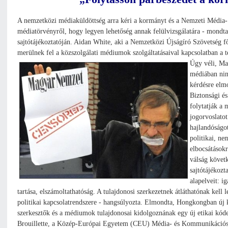
A nemzetközi médiaküldöttség arra kéri a kormányt és a Nemzeti Média-
médiatörvényről, hogy legyen lehetőség annak felülvizsgálatára - mondta
sajtótájékoztatóján. Aidan White, aki a Nemzetközi Újságíró Szövetség f
merülnek fel a közszolgálati médiumok szolgáltatásaival kapcsolatban a 
Úgy véli, Ma
médiában ninc
kérdésre elm
Biztonsági é
folytatják a 
jogorvoslatot
hajlandóságo
politikai, ne
elbocsátásokr
válság követ
sajtótájékozt
alapelveit: i
tartása, elszámoltathatóság. A tulajdonosi szerkezetnek átláthatónak kell
politikai kapcsolatrendszere - hangsúlyozta. Elmondta, Hongkongban új k
szerkesztők és a médiumok tulajdonosai kidolgoznának egy új etikai kóde
Brouillette, a Közép-Európai Egyetem (CEU) Média- és Kommunikációs 