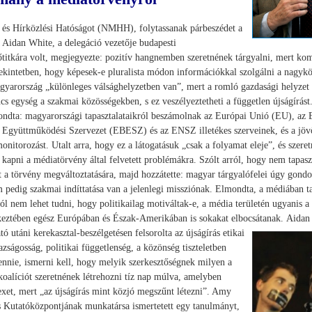
 és Hírközlési Hatóságot (NMHH), folytassanak párbeszédet a
 Aidan White, a delegáció vezetője budapesti
őtitkára volt, megjegyezte: pozitív hangnemben szeretnének tárgyalni, mert ko
tekintetben, hogy képesek-e pluralista módon információkkal szolgálni a nagyk
gyarország „különleges válsághelyzetben van”, mert a romló gazdasági helyzet 
s egység a szakmai közösségekben, s ez veszélyeztetheti a független újságírás
ondta: magyarországi tapasztalataikról beszámolnak az Európai Unió (EU), az 
s Együttműködési Szervezet (EBESZ) és az ENSZ illetékes szerveinek, és a jöv
monitorozást. Utalt arra, hogy ez a látogatásuk „csak a folyamat eleje”, és szere
 kapni a médiatörvény által felvetett problémákra. Szólt arról, hogy nem tapasz
t a törvény megváltoztatására, majd hozzátette: magyar tárgyalófelei úgy gondo
m pedig szakmai indíttatása van a jelenlegi missziónak. Elmondta, a médiában t
ól nem lehet tudni, hogy politikailag motiváltak-e, a média területén ugyanis a
keztében egész Európában és Észak-Amerikában is sokakat elbocsátanak.
Aidan
ató utáni kerekasztal-beszélgetésen felsorolta az újságírás etikai
gazságosság, politikai függetlenség, a közönség tiszteletben
 lennie, ismerni kell, hogy melyik szerkesztőségnek milyen a
oalíciót szeretnének létrehozni tíz nap múlva, amelyben
xet, mert „az újságírás mint közjó megszűnt létezni”. Amy
Kutatóközpontjának munkatársa ismertetett egy tanulmányt,