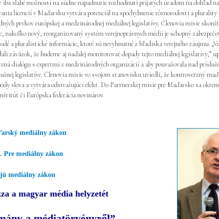
je iba slabé možnosti na súdne napadnutie rozhodnutí prijatých úradom na dohľad 
nia licencií v Maďarsku vytvára potenciál na spochybnenie rôznorodosti a plurality 
dných prvkov európskej a medzinárodnej mediálnej legislatívy. Členovia misie skonšt
e, nakoľko nový, reorganizovaný systém verejnoprávnych médií je schopný zabezpeč
odé a pluralistické informácie, ktoré sú nevyhnutné z hľadiska verejného záujmu. „V
i záväzok, že budeme aj naďalej monitorovať dopady tejto mediálnej legislatívy,” u
orená dialógu s expertmi z medzinárodných organizácií a aby pouvažovala nad prísl
ušnej legislatíve. Členovia misie vo svojom stanovisku uviedli, že kontroverzný ma
y slova a vytvára odstrašujúci efekt. Do Partnerskej misie pre Maďarsko sa okrem i
nštitút či Európska federácia novinárov.
arský mediálny zákon
a. Pre mediálny zákon
jú mediálny zákon
za a magyar média helyzetét
rmány a médiatörvényről”