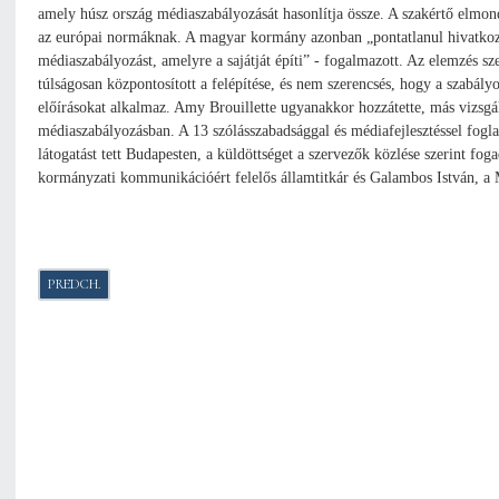
amely húsz ország médiaszabályozását hasonlítja össze. A szakértő elmo
az európai normáknak. A magyar kormány azonban „pontatlanul hivatkozi
médiaszabályozást, amelyre a sajátját építi” - fogalmazott. Az elemzés s
túlságosan központosított a felépítése, és nem szerencsés, hogy a szabál
előírásokat alkalmaz. Amy Brouillette ugyanakkor hozzátette, más vizsgá
médiaszabályozásban. A 13 szólásszabadsággal és médiafejlesztéssel fogl
látogatást tett Budapesten, a küldöttséget a szervezők közlése szerint f
kormányzati kommunikációért felelős államtitkár és Galambos István, a M
PREDCHÁDZAJÚCI ČLÁNOK: DVE NOVÉ POSLANKYNE SSB ZLOŽILI SĽU
PREDCH.