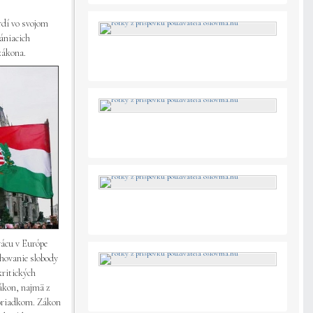
rdí vo svojom
ániacich
zákona.
rácu v Európe
chovanie slobody
kritických
ákon, najmä z
poriadkom. Zákon