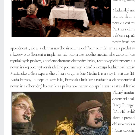
Maďarský mode
stanovisku me
nezávislosť m
Partnerská mi
v dňoch 14. a
novinármi, vy
spoločnosti, ale aj s členmi nového úradu na dohľad nad médiami a s predsta
názorov o uzákonení a implementácii do praxe nového mediálneho zákona, ktor
regulačných prvkov, zhoršené ekonomické podmienky, technologické zmeny a spá
novinárskej obce vytvorili ideálne podmienky, ktoré ohrozujú budúcnosť nezáv
Maďarsko a člen expertného tímu z organizácie Media Diversity Institute 
Rada Európy, Európska komisia, Európska kultúrna nadácie a viaceré európske
novinár a dlhoročný bojovník za práva novinárov, do apríla 2011 zastával funk
Platný maďars
decembri stal
Rady Európy, 
(OBSE), zvláš
slova a presa
ohlasov voči 
hľadiska ochr