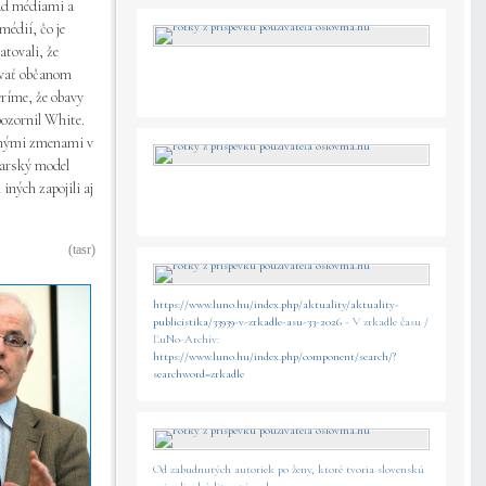
nad médiami a
médií, čo je
atovali, že
ovať občanom
eríme, že obavy
pozornil White.
ušnými zmenami v
ďarský model
ných zapojili aj
(tasr)
https://www.luno.hu/index.php/aktuality/aktuality-
publicistika/33939-v-zrkadle-asu-33-2026
- V zrkadle času /
ĽuNo-Archív:
https://www.luno.hu/index.php/component/search/?
searchword=zrkadle
Od zabudnutých autoriek po ženy, ktoré tvoria slovenskú