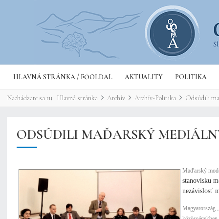
HLAVNÁ STRÁNKA / FŐOLDAL
AKTUALITY
POLITIKA
Nachádzate sa tu:
Hlavná stránka
Archív
Archív-Politika
Odsúdili ma
ODSÚDILI MAĎARSKÝ MEDIÁL
Maďarský model
stanovisku m
nezávislosť 
Magyarország „k
közösségekben, s