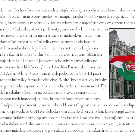
l mediálneho zákona vytvára odstrašujúce účinky a spochybňuje slobodu slova - tv
dzinárodná misia pozorovateľov, združujúca predstaviteľov viacerých organizácií br
édií, ktorá vyzvala maďarskú vládu na odstránenie najväčších omylov v znení tohto 
sia pre Maďarsko, ako svoje aktivity pomenovali členovia misie, sa
ž 16. novembra zamerala na stretnutie s maďarskými právnikmi,
davateľmi, predstaviteľmi odborných združení a občianskej
viteľmi maďarskej vlády. Cieľom týchto stretnutí bola výmena
ý na území Maďarska platí od 1. januára 2011. „Súhrn zložitých
janie médií i absencia jednoty a solidarity v rámci odbornej
islosti médií v Maďarsku,” uviedol vedúci Partnerskej misie pre
(MDI) Aidan White. Medzi finančných podporovateľov MDI patrí
 národné zväzy žurnalistickej obce. White, bývalý aktívny britský
ciu generálneho tajomníka Medzinárodnej federácie novinárov (IFJ).
ký mediálny zákon, sa už od doby svojho zverejnenia vlani v
 terčom medzinárodnej kritiky, ktorá zahŕňala protestné hlasy z
Európskeho parlamentu, mediálneho oddelenia Organizácie pre bezpečnosť a spolup
tneho spravodajcu OSN pre slobodu slova a všetkých organizácií, ktoré bojujú za za
dzovanie ľudských práv. Správa medzinárodnej misie sa pridáva k doterajšiemu toku 
maďarskému mediálnemu zákonu. Členovia misie okrem iného upozornili, že tento z
any novinárskych zdrojov, nie je v súlade s európskym a medzinárodným právnym 