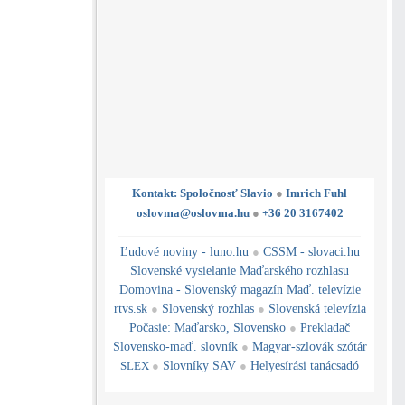
Kontakt: Spoločnosť Slavio
●
Imrich Fuhl
oslovma@oslovma.hu
●
+36 20 3167402
---------------------------------------------------------------------------------------------------------------------------------------------------------------------------
---
----------------------------------------------------------------------------------------------
Ľudové noviny - luno.hu
●
CSSM - slovaci.hu
Slovenské vysielanie Maďarského rozhlasu
Domovina - Slovenský magazín Maď. televízie
rtvs.sk
●
Slovenský rozhlas
●
Slovenská televízia
Počasie
:
Maďarsko
,
Slovensko
●
Prekladač
Slovensko-maď. slovník
●
Magyar-szlovák szótár
SLEX
●
Slovníky SAV
●
Helyesírási tanácsadó