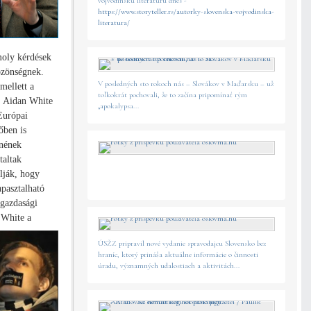
vojvodinskú literatúru dnes -
https://www.storyteller.rs/autorky-slovenska-vojvodinska-
literatura/
moly kérdések
özönségnek.
V posledných sto rokoch nás – Slovákov v Maďarsku – už
mellett a
toľkokrát pochovali, že to začína pripomínať rým
t. Aidan White
„apokalypsa...
Európai
őben is
tnének
taltak
lják, hogy
apasztalható
 gazdasági
 White a
ÚSŽZ pripravil nové vydanie spravodajcu Slovensko bez
hraníc, ktorý prináša aktuálne informácie o činnosti
úradu, významných udalostiach a aktivitách...