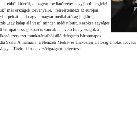
ndta, ebből kiderül, a magyar médiatörvény nagyjából megfelel
k” más országok törvényeire, „félreértelmezi az európai
zerint példátlanul nagy a magyar médiahatóság jogköre,
yozás „egy kalap alá vesz” minden médiatípust, s azokra egységes
lt európai országokban is vannak alapvető hiányosságok a
alkozó szervezet munkatársaiból álló delegáció háromnapos
ogadta Szalai Annamária, a Nemzeti Média- és Hírközlési Hatóság elnöke, Kovács
agyar Távirati Iroda vezérigazgató-helyettese.
B