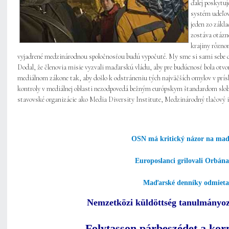
ďalej poskytu
systém udeľova
jeden zo zákla
zostáva otázn
krajiny rôznor
vyjadrené medzinárodnou spoločnosťou budú vypočuté. My sme si sami sebe dal
Dodal, že členovia misie vyzvali maďarskú vládu, aby pre budúcnosť bola otv
mediálnom zákone tak, aby došlo k odstráneniu tých najväčších omylov v prísl
kontroly v mediálnej oblasti nezodpovedá bežným európskym štandardom slobod
stavovské organizácie ako Media Diversity Institute, Medzinárodný tlačový i
OSN má kritický názor na maď
Europoslanci grilovali Orbán
Maďarské denníky odmieta
Nemzetközi küldöttség tanulmányoz
„Folytasson párbeszédet a ko