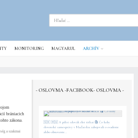
dať...
NTY
MONITORING
MAGYARUL
ARCHÍV
- OSLOVMA -FACEBOOK- OSLOVMA -
vojom
cií brániacich
tohto zákona.
🇸🇰 🇭🇺 A pilisi szlovák élet titkai 🗿 Čo keby
slovenské samosprávy v Maďarsku zabojovali o osadenie
ység a szakmai
alebo obnovenie...