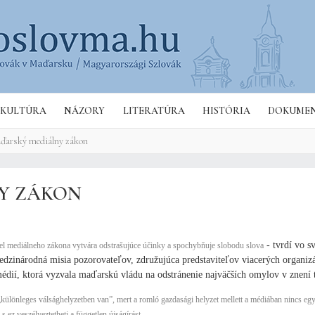
Hľa
KULTÚRA
NÁZORY
LITERATÚRA
HISTÓRIA
DOKUME
ďarský mediálny zákon
NY ZÁKON
- tvrdí vo s
 mediálneho zákona vytvára odstrašujúce účinky a spochybňuje slobodu slova
edzinárodná misia pozorovateľov, združujúca predstaviteľov viacerých organizá
médií, ktorá vyzvala maďarskú vládu na odstránenie najväčších omylov v znení 
ülönleges válsághelyzetben van”, mert a romló gazdasági helyzet mellett a médiában nincs eg
 ez veszélyeztetheti a független újságírást.