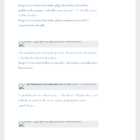
https://www.luno.hu/index.php/aktuality/aktuality-
publicistika/33939-v-zrkadle-asu-33-2026
- V zrkadle času /
ĽuNo-Archív:
https://www.luno.hu/index.php/component/search/?
searchword=zrkadle
Od zabudnutých autoriek po ženy, ktoré tvoria slovenskú
vojvodinskú literatúru dnes -
https://www.storyteller.rs/autorky-slovenska-vojvodinska-
literatura/
V posledných sto rokoch nás – Slovákov v Maďarsku – už
toľkokrát pochovali, že to začína pripomínať rým
„apokalypsa...