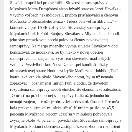
Slováci - napríklad predsedníčka Slovenskej samosprávy v
Mlynkoch Marta Demjénová alebo bývalý starosta Jozef Havelka -
v týchto voľbách nekandidovali, pričom prisťahovalci a členovia
Maďarského občianskeho zväzu - Fidesz boli veľmi aktívni...” -
komentoval pre TASR voľby člen Slovenskej samosprávy v
Mlynkoch Imrich Fuhl. Záujmy Slovákov v Mlynkoch bude podľa
jeho slov presadzovať necelá polovica členov novozvolenej
samosprávy. Na margo možného vývoja situácie Slovákov v obci
konštatoval, že neočakáva, že by niekto v novej obecnej
samospráve mal záujem na vyostrení slovensko-maďarských
vzťahov. Vyzdvihol skutočnosť, že neuspel kandidát blízky
ultrapravicovej strane Hnutie za lepšie Maďarsko - Jobbik. „Taká
kauza, aká vznikla okolo Slovenského domu, by sa už nemala
zopakovať,” poznamenal Imrich Fuhl a dodal, že dôvodom
rozpustenia samosprávy neboli etnické, ale ekonomické záležitosti.
„O účasť na práci obecnej samosprávy ľudia už jednoducho
nemajú záujem, pretože je obrovský nedostatok financií. Pre mňa
bola prekvapujúca veľmi nízka účasť. K urnám prišlo iba 45,5
percenta Mlynčanov, pričom účasť sa v minulosti pohybovala
zvyčajne okolo 70 percent,” povedal člen Slovenskej samosprávy v
Mlynkoch. Poslanci obecného zastupiteľstva rozhodli o rozpustení