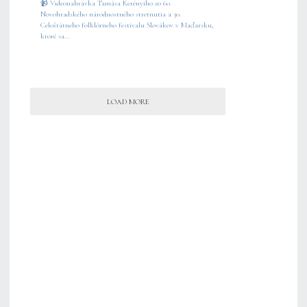
📹 Videonahrávka Tamása Kerényiho zo 60.
Novohradského národnostného stretnutia a 30.
Celoštátneho folklórneho festivalu Slovákov v Maďarsku,
ktoré sa...
LOAD MORE