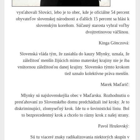
vysťahovali Slováci, lebo je to obec, kde je oficiálne 54 percent
obyvateľov slovenskej národnosti a ďalších 15 percent sa hlási k
slovenským koreňom. Súčasný starosta vyhral voľby
dvojtretinovou väčšinou.
Kinga Gönczová:
Slovenská vláda tým, že zasiahla do kauzy Mlynky, uznala, že
záležitosť menšín žijúcich mimo materskej krajiny nie je iba
vnútornou záležitosťou danej krajiny. Slovensko týmto krokom
tiež uznalo kolektívne práva menšín.
Marek Maďarič:
Mlynky sú najslovenskejšia obec v Maďarsku. Rozhodnutiu o
presťahovaní zo Slovenského domu predchádzali iné kroky. Je to
diskriminujúci, zlomyseľný krok. Ide tu o šovinistickú líniu. Bol
to bezprecedentný krok a chcelo to rázny krok z našej strany.
Pavol Hrušovský:
Sú tu viaceré znaky radikalizovania niektorých skupín v