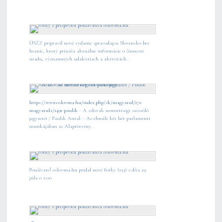
ÚSŽZ pripravil nové vydanie spravodajcu Slovensko bez
hraníc, ktorý prináša aktuálne informácie o činnosti
úradu, významných udalostiach a aktivitách...
https://www.oslovma.hu/index.php/sk/magyarul/171-
magyarul2/1491-paulik
- A szlovák nemzetiségi szószóló
jegyzetei / Paulik Antal: - Az elmúlt két hét parlamenti
munkájában az Alaptörvény...
Používateľ oslovma.hu pridal nové fotky (133) z dňa 29.
júla o 2:00.