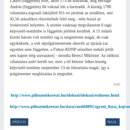
László (független) előtt, akire 173-an szavaztak, míg Becságh
András (független) 84 vokssal lett a harmadik. A község 1780
választásra jogosult lakójából 811-en járultak az urnákhoz, ami
45,56 százalékos részvételnek felel meg - tette hozzá az
irodavezető helyettes. A szintén vasárnap megválasztott 6 tagú
képviselő-testületbe is független jelöltek kerültek. A 15 induló
között három volt testületi tag is megmérette magát, de csak
egyiküknek, a volt alpolgármesternek sikerült az újrázás (az
egyetlen nem független, a Fidesz-KDNP színeiben induló jelölt
sem kapott elég szavazatot) - mondta Berecz Miklósné. Az időközi
választásra azért került sor, mert a bő kétezer lelkes község
képviselő-testülete szeptember 13-án feloszlatta magát, így a
polgármester megbízatása is megszűnt.
(mti)
http://www.pilisszentkereszt.hu/idokozi/idokozi/erdmeny.html
http://www.pilisszentkereszt.hu/data/cms668891/egyeni_listas_kepv
PREDCHÁDZAJÚCI ČLÁNOK: SLOVÁK NIELEN PÔVODOM, ALE NAJMÄ S
NASLEDUJÚCI
PREDCH.
NASL.