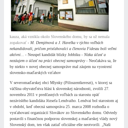
kauza, aká vznikla okolo Slovenského domu, by sa už nemala
zopakovať
-
M. Demjénová a J. Havelka v týchto voľbách
nekandidovali, pričom prisťahovalci a členovia Fideszu boli veľmi
aktívni
... - Neuspel kandidát blízky Jobbiku -
Nízka účasť a
nezáujem o účasť na práci obecnej samosprávy
- Neočakáva sa, že
by niekto v novej obecnej samospráve mal záujem na vyostrení
slovensko-maďarských vzťahov
V severomaďarskej obci Mlynky (Pilisszentkereszt), v ktorej sa
väčšina obyvateľstva hlási k slovenskej národnosti, zvolili 27.
novembra 2011 v predčasných voľbách za starostu opäť
nezávislého kandidáta Józsefa Lendvaiho. Lendvai bol starostom aj
v období, keď obecná samospráva 25. marca 2008 rozhodla o
vysťahovaní organizácií Slovákov zo Slovenského domu. Odvtedy
postavili s finančnou podporou slovenskej a maďarskej vlády nový
Slovenský dom, ten však zatiaľ oficiálne ešte neotvorili. „Naši