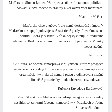
Maďarsku. Slovensko nemôže trpieť a súhlasiť s takouto politikou.
Slováci sú výnimočne tolerantný a veľkorysí voči menšinám.
Vladimír Mečiar:
Maďarsko chce vyučovať, ale nemá dostatočný rámec. V
Maďarsku nastupujú polovojenské rasistické gardy. Pozeráme sa na
politiku, ktorá je v kríze. Vďaka nej vystupujú tu radikálne
elementy. Reakcia zo strany Slovenska a EÚ je v kauze Mlynky
nedostatočná.
Ján Fuzik:
CSS dúfa, že obecná samospráva v Mlynkoch, ktorá v prospech
zabezpečenia vhodných priestorov pre menšinové samosprávy a
organizácie vyvinula už nemalú prácu a odhlasovala značné
finančné prostriedky, bude obozretne rozhodovať...
Ruženka Egyedová Baráneková:
Zväz Slovákov v Maďarsku vyjadruje kategorický a zásadný
nesúhlas so zámermi Obecnej samosprávy v Mlynkoch ohľadne
Slovenského domu.