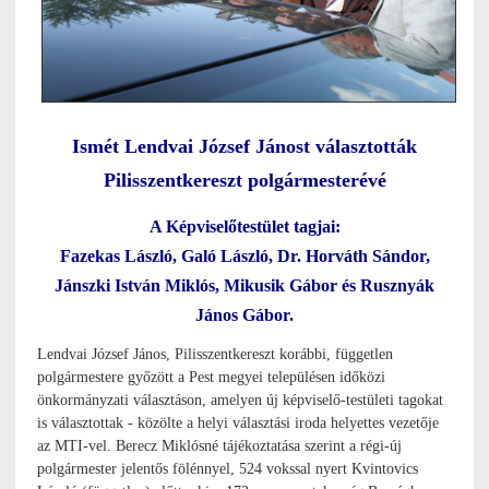
Ismét Lendvai József Jánost választották
Pilisszentkereszt polgármesterévé
A Képviselőtestület tagjai:
Fazekas László, Galó László, Dr. Horváth Sándor,
Jánszki István Miklós, Mikusik Gábor és Rusznyák
János Gábor.
Lendvai József János, Pilisszentkereszt korábbi, független
polgármestere győzött a Pest megyei településen időközi
önkormányzati választáson, amelyen új képviselő-testületi tagokat
is választottak - közölte a helyi választási iroda helyettes vezetője
az MTI-vel. Berecz Miklósné tájékoztatása szerint a régi-új
polgármester jelentős fölénnyel, 524 vokssal nyert Kvintovics