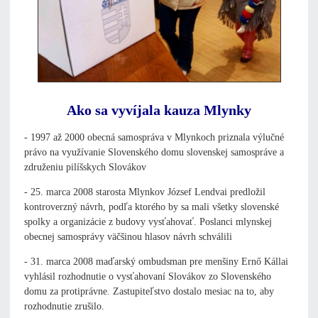
Ako sa vyvíjala kauza Mlynky
- 1997 až 2000 obecná samospráva v Mlynkoch priznala výlučné
právo na využívanie Slovenského domu slovenskej samospráve a
združeniu pilíšskych Slovákov
- 25. marca 2008 starosta Mlynkov József Lendvai predložil
kontroverzný návrh, podľa ktorého by sa mali všetky slovenské
spolky a organizácie z budovy vysťahovať. Poslanci mlynskej
obecnej samosprávy väčšinou hlasov návrh schválili
- 31. marca 2008 maďarský ombudsman pre menšiny Ernő Kállai
vyhlásil rozhodnutie o vysťahovaní Slovákov zo Slovenského
domu za protiprávne. Zastupiteľstvo dostalo mesiac na to, aby
rozhodnutie zrušilo.