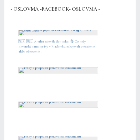
- OSLOVMA -FACEBOOK- OSLOVMA -
🇸🇰 🇭🇺 A pilisi szlovák élet titkai 🗿 Čo keby
slovenské samosprávy v Maďarsku zabojovali o osadenie
alebo obnovenie...