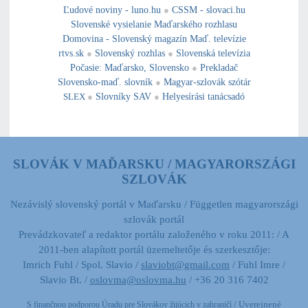
Ľudové noviny - luno.hu
●
CSSM - slovaci.hu
Slovenské vysielanie Maďarského rozhlasu
Domovina - Slovenský magazín Maď. televízie
rtvs.sk
●
Slovenský rozhlas
●
Slovenská televízia
Počasie
:
Maďarsko
,
Slovensko
●
Prekladač
Slovensko-maď. slovník
●
Magyar-szlovák szótár
SLEX
●
Slovníky SAV
●
Helyesírási tanácsadó
SLOVÁK V MAĎARSKU / MAGYARORSZÁGI
SZLOVÁK
Nezávislý slovenský portál v Maďarsku / Független magyarországi
szlovák portál
Prevádzkovateľ a redaktor portálu založeného v roku 2011: / A
2011-ben alapított portál üzemeltetője és szerkesztője:
Imrich Fuhl / Spol. Slavio /
slaviobt@gmail.com
/ Fuhl Imre /
Slavio Bt. /
oslovma@oslovma.hu
/ +36 20 316 7402
/ Uverejnené
S finančnou podporou Úradu pre Slovákov žijúcich v zahraničí