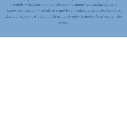
materiály vyjadrujú v prvom rade mienku autorov a v záujme plurality
názorov nemusia byť v súlade so stanoviskom redakcie,
ale predovšetkým so
zásadou rešpektovať právo iných na vyjadrenie vlastného, čo aj rozdielneho
názoru.