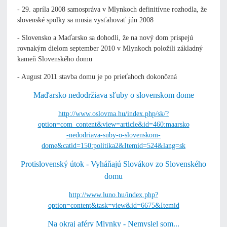
- 29. apríla 2008 samospráva v Mlynkoch definitívne rozhodla, že
slovenské spolky sa musia vysťahovať jún 2008
- Slovensko a Maďarsko sa dohodli, že na nový dom prispejú
rovnakým dielom september 2010 v Mlynkoch položili základný
kameň Slovenského domu
- August 2011 stavba domu je po prieťahoch dokončená
Maďarsko nedodržiava sľuby o slovenskom dome
http://www.oslovma.hu/index.php/sk/?
option=com_content&view=article&id=460:maarsko
-nedodriava-suby-o-slovenskom-
dome&catid=150:politika2&Itemid=524&lang=sk
Protislovenský útok - Vyháňajú Slovákov zo Slovenského
domu
http://www.luno.hu/index.php?
option=content&task=view&id=6675&Itemid
Na okraj aféry Mlynky - Nemyslel som...