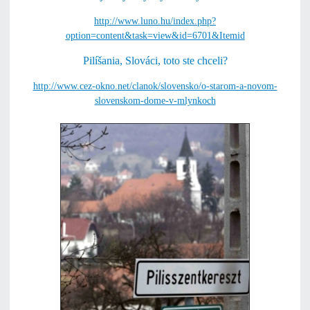
http://www.luno.hu/index.php?
option=content&task=view&id=6701&Itemid
Pilíšania, Slováci, toto ste chceli?
http://www.cez-okno.net/clanok/slovensko/o-starom-a-novom-
slovenskom-dome-v-mlynkoch