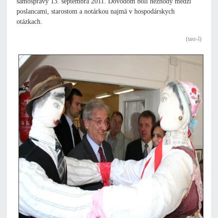
samosprávy 13. septembra 2011. Dôvodom boli nezhody medzi
poslancami, starostom a notárkou najmä v hospodárskych
otázkach.
(tasr-l)