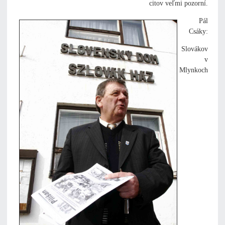
citov veľmi pozorní.
Pál
Csáky:
Slovákov
v
Mlynkoch