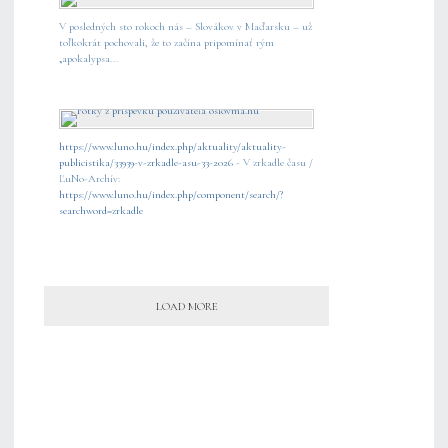
V posledných sto rokoch nás – Slovákov v Maďarsku – už
toľkokrát pochovali, že to začína pripomínať rým
„apokalypsa...
https://www.luno.hu/index.php/aktuality/aktuality-
publicistika/33939-v-zrkadle-asu-33-2026
- V zrkadle času /
ĽuNo-Archív:
https://www.luno.hu/index.php/component/search/?
searchword=zrkadle
LOAD MORE