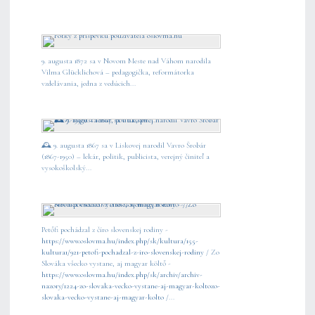
9. augusta 1872 sa v Novom Meste nad Váhom narodila
Vilma Glücklichová – pedagogička, reformátorka
vzdelávania, jedna z vedúcich...
🕰️ 9. augusta 1867 sa v Liskovej narodil Vavro Šrobár
(1867-1950) – lekár, politik, publicista, verejný činiteľ a
vysokoškolský...
Petőfi pochádzal z číro slovenskej rodiny -
https://www.oslovma.hu/index.php/sk/kultura/155-
kultura1/921-petofi-pochadzal-z-iro-slovenskej-rodiny
/ Zo
Slováka všecko vystane, aj magyar költő -
https://www.oslovma.hu/index.php/sk/archiv/archiv-
nazory/1224-zo-slovaka-vecko-vystane-aj-magyar-koltozo-
slovaka-vecko-vystane-aj-magyar-kolto
/...