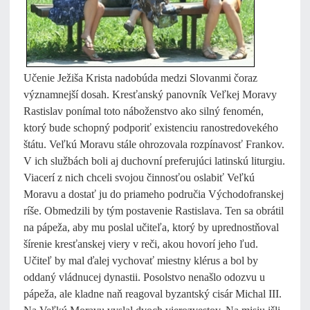
Učenie Ježiša Krista nadobúda medzi Slovanmi čoraz
významnejší dosah. Kresťanský panovník Veľkej Moravy
Rastislav ponímal toto náboženstvo ako silný fenomén,
ktorý bude schopný podporiť existenciu ranostredovekého
štátu. Veľkú Moravu stále ohrozovala rozpínavosť Frankov.
V ich službách boli aj duchovní preferujúci latinskú liturgiu.
Viacerí z nich chceli svojou činnosťou oslabiť Veľkú
Moravu a dostať ju do priameho područia Východofranskej
ríše. Obmedzili by tým postavenie Rastislava. Ten sa obrátil
na pápeža, aby mu poslal učiteľa, ktorý by uprednostňoval
šírenie kresťanskej viery v reči, akou hovorí jeho ľud.
Učiteľ by mal ďalej vychovať miestny klérus a bol by
oddaný vládnucej dynastii. Posolstvo nenašlo odozvu u
pápeža, ale kladne naň reagoval byzantský cisár Michal III.