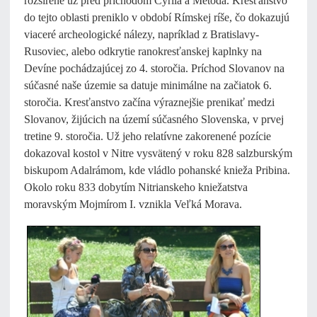
rozšírené už pred príchodom Cyrila a Metoda. Kresťanstvo
do tejto oblasti preniklo v období Rímskej ríše, čo dokazujú
viaceré archeologické nálezy, napríklad z Bratislavy-
Rusoviec, alebo odkrytie ranokresťanskej kaplnky na
Devíne pochádzajúcej zo 4. storočia. Príchod Slovanov na
súčasné naše územie sa datuje minimálne na začiatok 6.
storočia. Kresťanstvo začína výraznejšie prenikať medzi
Slovanov, žijúcich na území súčasného Slovenska, v prvej
tretine 9. storočia. Už jeho relatívne zakorenené pozície
dokazoval kostol v Nitre vysvätený v roku 828 salzburským
biskupom Adalrámom, kde vládlo pohanské knieža Pribina.
Okolo roku 833 dobytím Nitrianskeho kniežatstva
moravským Mojmírom I. vznikla Veľká Morava.