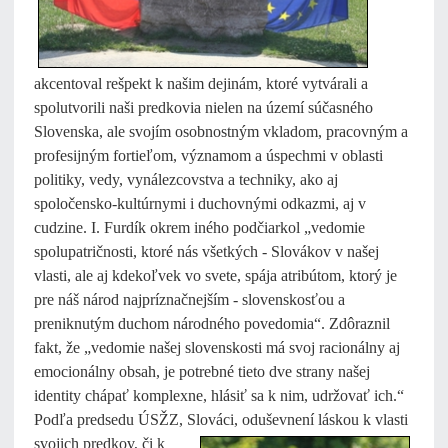
akcentoval rešpekt k našim dejinám, ktoré vytvárali a
spolutvorili naši predkovia nielen na území súčasného
Slovenska, ale svojím osobnostným vkladom, pracovným a
profesijným fortieľom, významom a úspechmi v oblasti
politiky, vedy, vynálezcovstva a techniky, ako aj
spoločensko-kultúrnymi i duchovnými odkazmi, aj v
cudzine. I. Furdík okrem iného podčiarkol „vedomie
spolupatričnosti, ktoré nás všetkých - Slovákov v našej
vlasti, ale aj kdekoľvek vo svete, spája atribútom, ktorý je
pre náš národ najpríznačnejším - slovenskosťou a
preniknutým duchom národného povedomia“. Zdôraznil
fakt, že „vedomie našej slovenskosti má svoj racionálny aj
emocionálny obsah, je potrebné tieto dve strany našej
identity chápať komplexne, hlásiť sa k nim, udržovať ich.“
Podľa predsedu ÚSŽZ, Slováci, oduševnení láskou k vlasti
svojich predkov, či k