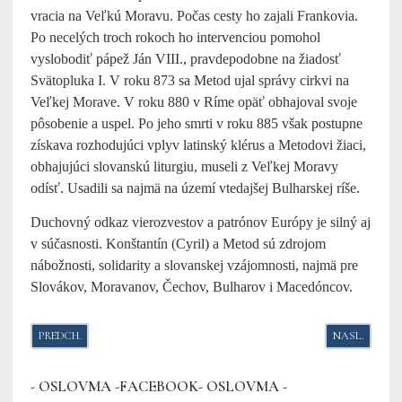
vracia na Veľkú Moravu. Počas cesty ho zajali Frankovia.
Po necelých troch rokoch ho intervenciou pomohol
vyslobodiť pápež Ján VIII., pravdepodobne na žiadosť
Svätopluka I. V roku 873 sa Metod ujal správy cirkvi na
Veľkej Morave. V roku 880 v Ríme opäť obhajoval svoje
pôsobenie a uspel. Po jeho smrti v roku 885 však postupne
získava rozhodujúci vplyv latinský klérus a Metodovi žiaci,
obhajujúci slovanskú liturgiu, museli z Veľkej Moravy
odísť. Usadili sa najmä na území vtedajšej Bulharskej ríše.
Duchovný odkaz vierozvestov a patrónov Európy je silný aj
v súčasnosti. Konštantín (Cyril) a Metod sú zdrojom
nábožnosti, solidarity a slovanskej vzájomnosti, najmä pre
Slovákov, Moravanov, Čechov, Bulharov i Macedóncov.
PREDCHÁDZAJÚCI ČLÁNOK: PODPÍSALI ZMLUVU O PODPORE NADÁCIE 
NASLEDUJÚCI
PREDCH.
NASL.
- OSLOVMA -FACEBOOK- OSLOVMA -