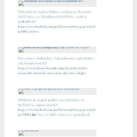
Tótkomlóšska štipľavá klobása vyrábaná na Slovensku
(K&T mäso s.r.o.,Tešedíkovo) & KLBÁSA z archívu
#oSlovMa
👉
https://www.facebook.com/profile/100063680764740/search/?
q=klb%C3%A1sa
Mŕtve more v Podhájskej / Voda jedinečná svojho druhu v
celej Európe (2013) 👉
https://www.oslovma.hu/index.php/sk/archiv/archiv-
nazory/986-slovenske-mtve-more-ako-zlata-sliepka
Mládežníci po stopách predkov 600-kilometrov na
bicykloch (9. augusta 1993) 👉
https://www.facebook.com/profile/100063680764740/search/?
q=OSMM
🕰️ Viete, čo robila väčšina tzv. normálnych...