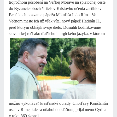
trojročnom pôsobení na Veľkej Morave na spiatočnej ceste
do Byzancie oboch šíriteľov Kristovho učenia zastihlo v
Benátkach pozvanie pápeža Mikuláša I. do Ríma. Vo
Večnom meste ich už však vítal nový pápež Hadrián II.,
pred ktorým obhájili svoje dielo. Dosiahli kodifikovanie
slovanskej reči ako ďalšieho
liturgického jazyka, v ktorom
možno vykonávať kresťanské obrady. Chorľavý Konštantín
ostal v Ríme, kde sa utiahol do kláštora, prijal meno Cyril a
v roku 869 skonal.