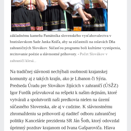
základnému kameňu Pamätníka slovenského vysťahovalectva v
bratislavskom Sade Janka Kráľa, aby sa zúčastnili na oslavách Dňa
zahraničných Slovákov. Súčasťou programu boli kultúrne vystúpenia,
recitovanie poézie a slávnostné príhovory. -
Počet Slovákov v
zahraničí klesá...
Na tradičnej slávnosti nechýbali osobnosti krajanskej
komunity aj z takých krajín, ako je Libanon či Sýria.
Predseda Úradu pre Slovákov žijúcich v zahraničí (ÚSŽZ)
Igor Furdík prízvukoval na rešpekt k našim dejinám, ktoré
vytvárali a spolutvorili naši predkovia nielen na území
súčasného Slovenska, ale aj v cudzine. K slávnostnému
zhromaždeniu sa prihovoril aj riaditeľ odboru zahraničnej
politiky Kancelárie prezidenta SR Ján Šoth, ktorý odovzdal
úprimný pozdrav krajanom od Ivana Gašparoviča. Hlava