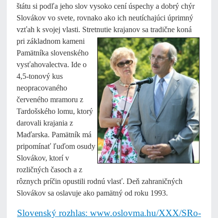
štátu si podľa jeho slov vysoko cení úspechy a dobrý chýr
Slovákov vo svete, rovnako ako ich neutíchajúci úprimný
vzťah k svojej vlasti. Stretnutie krajanov sa tradične
koná
pri základnom kameni
Pamätníka slovenského
vysťahovalectva. Ide o
4,5-tonový kus
neopracovaného
červeného mramoru z
Tardošského lomu, ktorý
darovali krajania z
Maďarska. Pamätník má
pripomínať ľuďom osudy
Slovákov, ktorí v
rozličných časoch a z
rôznych príčin opustili rodnú vlasť. Deň zahraničných
Slovákov sa oslavuje ako pamätný od roku 1993.
Slovenský rozhlas: www.oslovma.hu/XXX/SRo-