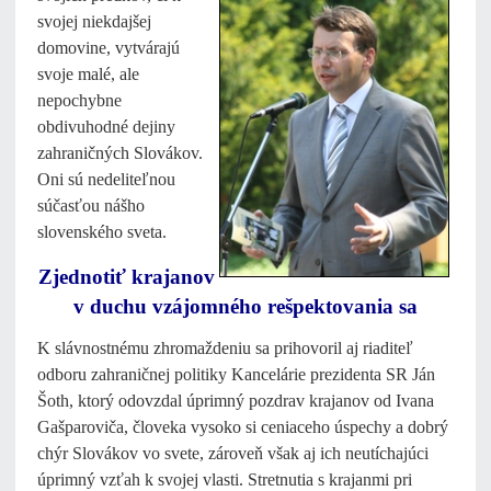
svojej niekdajšej
domovine, vytvárajú
svoje malé, ale
nepochybne
obdivuhodné dejiny
zahraničných Slovákov.
Oni sú nedeliteľnou
súčasťou nášho
slovenského sveta.
Zjednotiť krajanov
v duchu vzájomného rešpektovania sa
K slávnostnému zhromaždeniu sa prihovoril aj riaditeľ
odboru zahraničnej politiky Kancelárie prezidenta SR Ján
Šoth, ktorý odovzdal úprimný pozdrav krajanov od Ivana
Gašparoviča, človeka vysoko si ceniaceho úspechy a dobrý
chýr Slovákov vo svete, zároveň však aj ich neutíchajúci
úprimný vzťah k svojej vlasti. Stretnutia s krajanmi pri