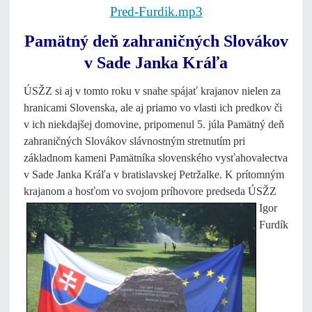
Pred-Furdik.mp3
Pamätný deň zahraničných Slovákov
v Sade Janka Kráľa
ÚSŽZ si aj v tomto roku v snahe spájať krajanov nielen za
hranicami Slovenska, ale aj priamo vo vlasti ich predkov či
v ich niekdajšej domovine, pripomenul 5. júla Pamätný deň
zahraničných Slovákov slávnostným stretnutím pri
základnom kameni Pamätníka slovenského vysťahovalectva
v Sade Janka Kráľa v bratislavskej Petržalke. K prítomným
krajanom
a hosťom vo svojom príhovore predseda ÚSŽZ
Igor
Furdík