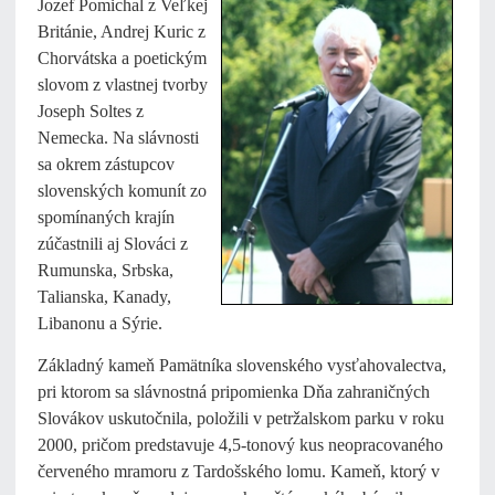
Jozef
Pomichal z Veľkej
Británie, Andrej Kuric z
Chorvátska a poetickým
slovom z vlastnej tvorby
Joseph Soltes z
Nemecka. Na slávnosti
sa okrem zástupcov
slovenských komunít zo
spomínaných krajín
zúčastnili aj Slováci z
Rumunska, Srbska,
Talianska, Kanady,
Libanonu a Sýrie.
Základný kameň Pamätníka slovenského vysťahovalectva,
pri ktorom sa slávnostná pripomienka Dňa zahraničných
Slovákov uskutočnila, položili v petržalskom parku v roku
2000, pričom predstavuje 4,5-tonový kus neopracovaného
červeného mramoru z Tardošského lomu. Kameň, ktorý v