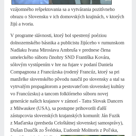
vzájomného rešpektovania sa a vytvárania pozitívneho
obrazu o Slovensku v ich domovských krajinách, v ktorých
žijú a tvoria.
V programe slávnosti, ktorý bol spestrený poéziou
dolnozemského básnika a publicistu žijúceho v rumunskom
Nadlaku Ivana Miroslava Ambruša v prednese člena
umeleckého súboru činohry SND Františka Kovára,
sólovým vystúpením v hre na fujare v podaní Daniela
Compagnona z Francúzska (rodený Francúz, ktorý sa pri
manželke slovenského pôvodu naučil po slovensky a stal sa
vytrvalým propagátorom a pestovateľom slovenskej kultúry
vo Francúzsku) a tancom folklórneho súboru novej
generácie našich krajanov v zámorí - Tatra Slovak Dancers
z Milwaukee (USA), sa postupne prihovorili ďalší
zástupcovia slovenských krajanských komunít: Ján Fuzik
z Maďarska (predseda Celoštátnej slovenskej samosprávy),
Dušan Daučík zo Švédska, Ľudomír Molitoris z Poľska,