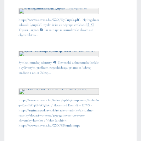
https://www.oslovma.hu/XXX/NyTirpak.pdf
- Nyíregyházi
szlovák („tirpák”) nyelvjárási és néprajzi emlékek 🇸🇰
Trpiaci Tirpáci 🏫 Tu sa najviac asimilovalo slovenské
obyvateľstvo...
Symbol etnickej identity 🏘️ Slovenské dolnozemské košele
s vyšívaným predkom nepochádzajú priamo z ľudovej
tradície a ani z Dolnej...
https://www.oslovma.hu/index.php/sk/component/finder/search?
q=Koml%C3%B3%C5%A1
/ Slovenský Komlóš v RTVS -
https://reginazapad.rtvs.sk/relacie-a-rubriky/aktualne-
rubriky/slovaci-vo-svete/329435/slovaci-vo-svete-
slovensky-komlos
/ Video (archív):
https://www.oslovma.hu/XXX/SlKomlos.mp4