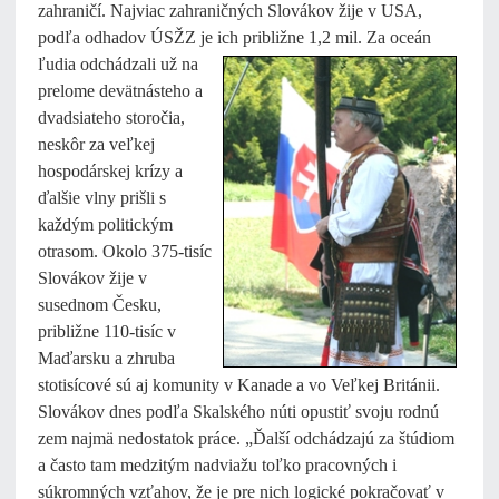
zahraničí. Najviac zahraničných Slovákov žije v USA,
podľa odhadov ÚSŽZ je ich približne 1,2 mil. Za
oceán
ľudia odchádzali už na
prelome devätnásteho a
dvadsiateho storočia,
neskôr za veľkej
hospodárskej krízy a
ďalšie vlny prišli s
každým politickým
otrasom. Okolo 375-tisíc
Slovákov žije v
susednom Česku,
približne 110-tisíc v
Maďarsku a zhruba
stotisícové sú aj komunity v Kanade a vo Veľkej Británii.
Slovákov dnes podľa Skalského núti opustiť svoju rodnú
zem najmä nedostatok práce. „Ďalší odchádzajú za štúdiom
a často tam medzitým nadviažu toľko pracovných i
súkromných vzťahov, že je pre nich logické pokračovať v