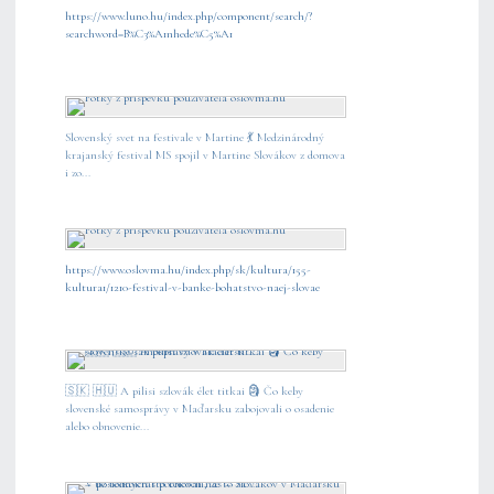
https://www.luno.hu/index.php/component/search/?
searchword=B%C3%A1nhede%C5%A1
Slovenský svet na festivale v Martine 💃 Medzinárodný
krajanský festival MS spojil v Martine Slovákov z domova
i zo...
https://www.oslovma.hu/index.php/sk/kultura/155-
kultura1/1210-festival-v-banke-bohatstvo-naej-slovae
🇸🇰 🇭🇺 A pilisi szlovák élet titkai 🗿 Čo keby
slovenské samosprávy v Maďarsku zabojovali o osadenie
alebo obnovenie...