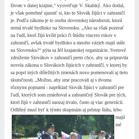
živote v danej krajine,“ vysvetľuje V. Skalský. Ako dodal,
je však potrebné ujasniť si, kto to Slovák žijúci v zahraničí
je. Podľa zákona je to osoba slovenskej národnosti, ktorá
nemá trvalé bydlisko na Slovensku. „Ako sa však pozerať
na ľudí, ktorí žijú kvôli práci či štúdiu viacero rokov v
zahraničí, avšak trvalé bydlisko a mnoho väzieb majú stále
na Slovensku?“ pýta sa šéf krajanskej organizácie. Svetové
združenie Slovákov v zahraničí preto chce, aby sa pripravila
novela zákona o Slovákoch žijúcich v zahraničí, v ktorej by
sa popri iných dôležitých zmenách novo pomenovali aj tieto
skutočnosti. „Možno, aby sme pracovali aj s dvoma
rôznymi pojmami - napríklad Slovák žijúci v zahraničí pre
ľudí, ktorých som zmieňoval a zahraničný Slovák pre tých,
ktorí žijú v zahraničí naozaj trvalo, často aj viac generácií.
Odlišný musí byť k týmto
skupinám aj prístup štátu, lebo
majú
iné