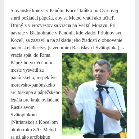
Slovanské knieža v Panónii Koceľ krátko po Cyrilovej
smrti požiadal pápeža, aby sa Metod vrátil ako učiteľ.
Druhý z vierozvestov sa vracia na Veľkú Moravu. Pri
návrate v Blatnohrade v Panónii, kde vládol Pribinov syn
Koceľ, sa zastavil a na základe jeho žiadosti o obnovenie
panónskej diecézy (s vedomím
Rastislava i Svätopluka), sa
vracia späť do Ríma.
Pápež ho vo Večnom
meste vysvätil za
panónskeho, respektíve
moravsko-panónskeho
arcibiskupa a pápežského
legáta pre kraje ovládané
Rastislavom,
Svätoplukom
(Nitriansko) a Koceľom
okolo roku 870. Metod
sa už ako arcibiskup