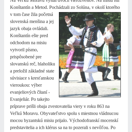
Na Veľkú Moravu vyslal dvoch vierozvestov. Na misiu išli
Konštantín a Metod. Pochádzali zo Solúna, v okolí ktorého
v tom
čase žila početná
slovenská menšina a jej
jazyk obaja ovládali.
Konštantín ešte pred
odchodom na misiu
vytvoril písmo,
prispôsobené pre
slovanskú reč, hlaholiku
a preložil základné state
súvisiace s kresťanskou
vieroukou: výber
evanjeliových čítaní -
Evanjeliár. Po takejto
príprave prišli obaja zvestovatelia viery v roku 863 na
Veľkú Moravu. Obyvateľstvo spolu s miestnou vládnucou
mocou byzantskú misiu prijalo. Východofranskí mocenskí
predstavitelia a ich klérus sa na to pozerali s nevôľou. Po