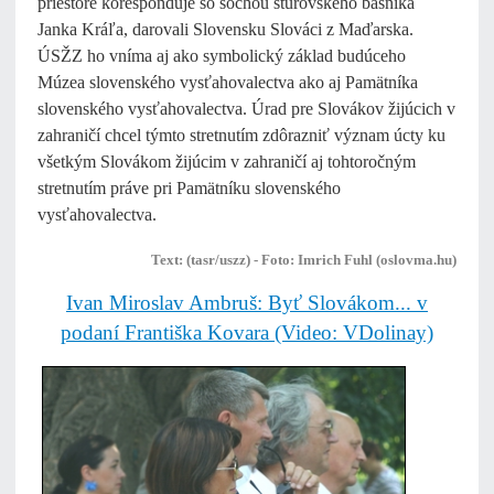
priestore korešponduje so sochou štúrovského básnika
Janka Kráľa, darovali Slovensku Slováci z Maďarska.
ÚSŽZ ho vníma aj ako symbolický základ budúceho
Múzea slovenského vysťahovalectva ako aj Pamätníka
slovenského vysťahovalectva. Úrad pre Slovákov žijúcich v
zahraničí chcel týmto stretnutím zdôrazniť význam úcty ku
všetkým Slovákom žijúcim v zahraničí aj tohtoročným
stretnutím práve pri Pamätníku slovenského
vysťahovalectva.
Text: (tasr/uszz) - Foto: Imrich Fuhl (oslovma.hu)
Ivan Miroslav Ambruš: Byť Slovákom... v
podaní Františka Kovara (Video: VDolinay)