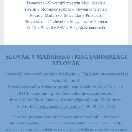
Domovina - Slovenský magazín Maď. televízie
rtvs.sk
●
Slovenský rozhlas
●
Slovenská televízia
Počasie
:
Maďarsko
,
Slovensko
●
Prekladač
Slovensko-maď. slovník
●
Magyar-szlovák szótár
SLEX
●
Slovníky SAV
●
Helyesírási tanácsadó
SLOVÁK V MAĎARSKU / MAGYARORSZÁGI
SZLOVÁK
Nezávislý slovenský portál v Maďarsku / Független magyarországi
szlovák portál
Prevádzkovateľ a redaktor portálu založeného v roku 2011: / A
2011-ben alapított portál üzemeltetője és szerkesztője:
Imrich Fuhl / Spol. Slavio /
slaviobt@gmail.com
/ Fuhl Imre /
Slavio Bt. /
oslovma@oslovma.hu
/ +36 20 316 7402
/ Uverejnené
S finančnou podporou Úradu pre Slovákov žijúcich v zahraničí
materiály vyjadrujú v prvom rade mienku autorov a v záujme plurality
názorov nemusia byť v súlade so stanoviskom redakcie,
ale predovšetkým so