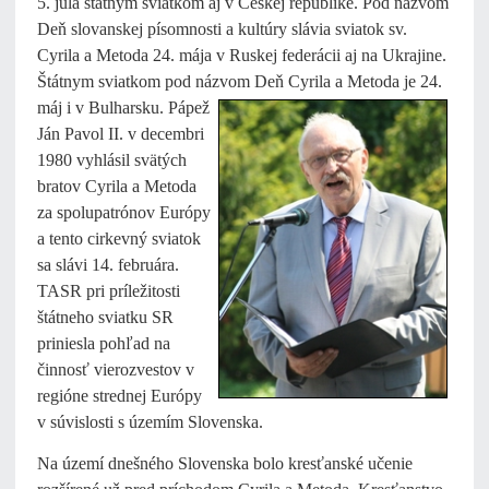
5. júla štátnym sviatkom aj v Českej republike. Pod názvom
Deň slovanskej písomnosti a kultúry slávia sviatok sv.
Cyrila a Metoda 24. mája v Ruskej federácii aj na Ukrajine.
Štátnym sviatkom pod názvom Deň Cyrila a
Metoda je 24.
máj i v Bulharsku. Pápež
Ján Pavol II. v decembri
1980 vyhlásil svätých
bratov Cyrila a Metoda
za spolupatrónov Európy
a tento cirkevný sviatok
sa slávi 14. februára.
TASR pri príležitosti
štátneho sviatku SR
priniesla pohľad na
činnosť vierozvestov v
regióne strednej Európy
v súvislosti s územím Slovenska.
Na území dnešného Slovenska bolo kresťanské učenie