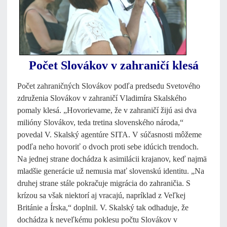
Počet Slovákov v zahraničí klesá
Počet zahraničných Slovákov podľa predsedu Svetového
združenia Slovákov v zahraničí Vladimíra Skalského
pomaly klesá. „Hovorievame, že v zahraničí žijú asi dva
milióny Slovákov, teda tretina slovenského národa,“
povedal V. Skalský agentúre SITA. V súčasnosti môžeme
podľa neho hovoriť o dvoch proti sebe idúcich trendoch.
Na jednej strane dochádza k asimilácii krajanov, keď najmä
mladšie generácie už nemusia mať slovenskú identitu. „Na
druhej strane stále pokračuje migrácia do zahraničia. S
krízou sa však niektorí aj vracajú, napríklad z Veľkej
Británie a Írska,“ doplnil. V. Skalský tak odhaduje, že
dochádza k neveľkému poklesu počtu Slovákov v