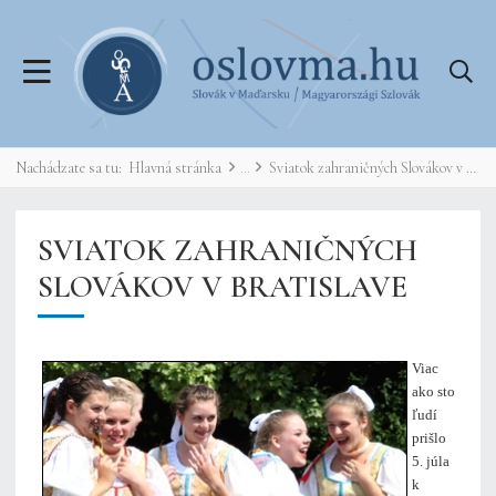
Nachádzate sa tu:
Hlavná stránka
Sviatok zahraničných Slovákov v Bratislave
SVIATOK ZAHRANIČNÝCH
SLOVÁKOV V BRATISLAVE
Viac
ako sto
ľudí
prišlo
5. júla
k