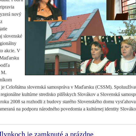
ripravia
vyzerá nový
az
atie
j slovenské
egionálny
to akcie. V
v Maďarsku
podľa
 M.
tníkom
v je Celoštátna slovenská samospráva v Maďarsku (CSSM). Spoluužíva
 regionálne kultúrne stredisko pilíšskych Slovákov a Slovenská samosp
roku 2008 sa rozhodli z budovy starého Slovenského domu vysťahovať
zameraná na podporu národného povedomia a kultúrnej identity Slováko
Mlynkoch je zamknuté a prázdne