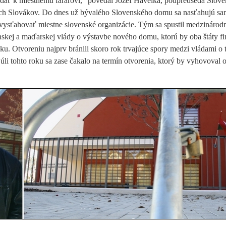
dať k miestnemu farárovi,“ povedal Jozef Havelka, podpredseda Slove
ch Slovákov. Do dnes už bývalého Slovenského domu sa nasťahujú sa
 vysťahovať miestne slovenské organizácie. Tým sa spustil medzinárodn
nskej a maďarskej vlády o výstavbe nového domu, ktorú by oba štáty fi
. Otvoreniu najprv bránili skoro rok trvajúce spory medzi vládami o t
úli tohto roku sa zase čakalo na termín otvorenia, ktorý by vyhovoval