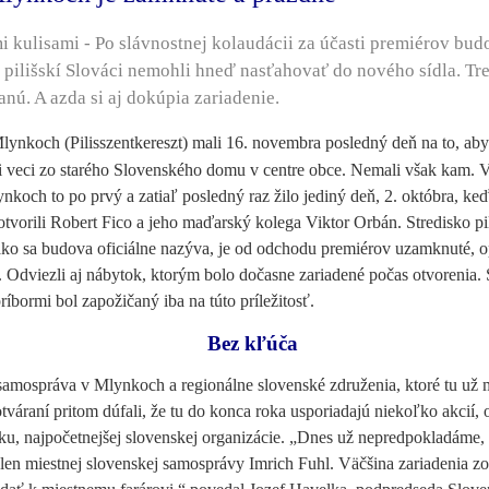
kulisami - Po slávnostnej kolaudácii za účasti premiérov bu
sa pilišskí Slováci nemohli hneď nasťahovať do nového sídla. Tre
anú. A azda si aj dokúpia zariadenie.
lynkoch (Pilisszentkereszt) mali 16. novembra posledný deň na to, aby 
i veci zo starého Slovenského domu v centre obce. Nemali však kam.
koch to po prvý a zatiaľ posledný raz žilo jediný deň, 2. októbra, ke
otvorili Robert Fico a jeho maďarský kolega Viktor Orbán. Stredisko pi
ko sa budova oficiálne nazýva, je od odchodu premiérov uzamknuté, o
 Odviezli aj nábytok, ktorým bolo dočasne zariadené počas otvorenia. 
príbormi bol zapožičaný iba na túto príležitosť.
Bez kľúča
amospráva v Mlynkoch a regionálne slovenské združenia, ktoré tu už ma
tváraní pritom dúfali, že tu do konca roka usporiadajú niekoľko akcií, 
, najpočetnejšej slovenskej organizácie. „Dnes už nepredpokladáme,
len miestnej slovenskej samosprávy Imrich Fuhl. Väčšina zariadenia zo 