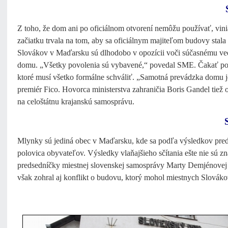
Z toho, že dom ani po oficiálnom otvorení nemôžu používať, vini
začiatku trvala na tom, aby sa oficiálnym majiteľom budovy stala
Slovákov v Maďarsku sú dlhodobo v opozícii voči súčasnému vede
domu. „Všetky povolenia sú vybavené,“ povedal SME. Čakať podľ
ktoré musí všetko formálne schváliť. „Samotná prevádzka domu j
premiér Fico. Hovorca ministerstva zahraničia Boris Gandel tiež
na celoštátnu krajanskú samosprávu.
Mlynky sú jediná obec v Maďarsku, kde sa podľa výsledkov predp
polovica obyvateľov. Výsledky vlaňajšieho sčítania ešte nie sú zn
predsedníčky miestnej slovenskej samosprávy Marty Demjénovej na
však zohral aj konflikt o budovu, ktorý mohol miestnych Slovákov