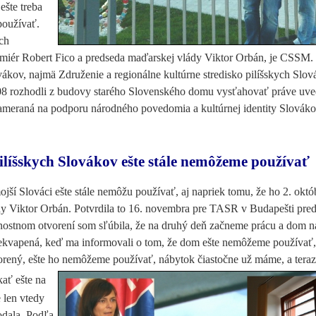
šte treba
používať.
ch
remiér Robert Fico a predseda maďarskej vlády Viktor Orbán, je CSSM.
ovákov, najmä Združenie a regionálne kultúrne stredisko pilíšskych Sl
008 rozhodli z budovy starého Slovenského domu vysťahovať práve uv
zameraná na podporu národného povedomia a kultúrnej identity Slováko
ilíšskych Slovákov ešte stále nemôžeme používať
jší Slováci ešte stále nemôžu používať, aj napriek tomu, že ho 2. októ
ády Viktor Orbán. Potvrdila to 16. novembra pre TASR v Budapešti pre
stnom otvorení som sľúbila, že na druhý deň začneme prácu a dom n
rekvapená, keď ma informovali o tom, že dom ešte nemôžeme používať,
orený, ešte ho nemôžeme používať, nábytok čiastočne už máme, a tera
ať ešte na
 len vtedy
odala. Podľa