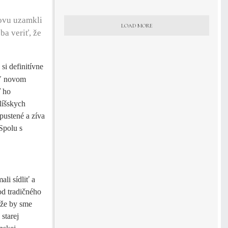
dovu uzamkli
LOAD MORE
ba veriť, že
si definitívne
 V novom
ď ho
líšskych
pustené a zíva
Spolu s
li sídliť a
od tradičného
 že by sme
starej