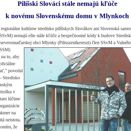
Pilíšski Slováci stále nemajú kľúče
k novému Slovenskému domu v Mlynkoch
 regionálne kultúrne stredisko pilíšskych Slovákov ani Slovenská samo
SvM) nemajú ešte stále kľúče a bezpečnostné kódy k budove Stredisk
severomaďarskej obci Mlynky (Pilisszentkereszt) člen SSvM a Valnéh
CSSM)
 na to, aby
oficiálne
ať,” povedal
- Stredisko
venským
 trošku v
 tam lúčime
organizácie
akmer na
tá neistota,
domím, že