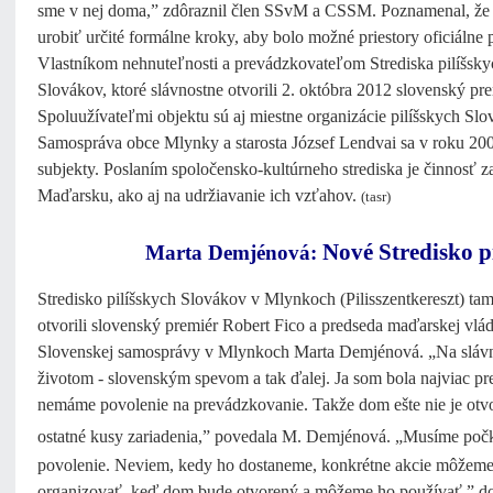
sme v nej doma,” zdôraznil člen SSvM a CSSM. Poznamenal, že e
urobiť určité formálne kroky, aby bolo možné priestory oficiálne 
Vlastníkom nehnuteľnosti a prevádzkovateľom Strediska pilíšsky
Slovákov, ktoré slávnostne otvorili 2. októbra 2012 slovenský p
Spoluužívateľmi objektu sú aj miestne organizácie pilíšskych Sl
Samospráva obce Mlynky a starosta József Lendvai sa v roku 2
subjekty. Poslaním spoločensko-kultúrneho strediska je činnosť 
Maďarsku, ako aj na udržiavanie ich vzťahov.
(tasr)
Nové Stredisko p
Marta Demjénová:
Stredisko pilíšskych Slovákov v Mlynkoch (Pilisszentkereszt) tamo
otvorili slovenský premiér Robert Fico a predseda maďarskej vl
Slovenskej samosprávy v Mlynkoch Marta Demjénová. „Na slávno
životom - slovenským spevom a tak ďalej. Ja som bola najviac p
nemáme povolenie na prevádzkovanie. Takže dom ešte nie je otv
ostatné kusy zariadenia,”
povedala M. Demjénová. „Musíme počk
povolenie. Neviem, kedy ho dostaneme, konkrétne akcie môžeme
organizovať, keď dom bude otvorený a môžeme ho používať,” d