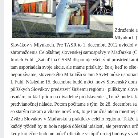
Združenie a
Mlynkoch (S
Slovákov v Mlynkoch. Pre TASR to 1. decembra 2012 uviedol v 
zhromaždenia Celoštátnej slovenskej samosprávy
v Maďarsku (
Imrich Fuhl. „Zatiaľ iba CSSM disponuje všetkými prostriedkami
tam usporiadala svoje akcie, ale máme prísľuby, že aj keď to ešte 
nepoužívame, slovenského Mikuláša si tam SSvM môže usporiad
I. Fuhl. Následne 15. decembra budú môcť nový Slovenský dom 
pilíšskych Slovákov predstaviť širšiemu regiónu - pilíšskym slo
osadám, odkiaľ prídu na divadelné predstavenie. „To už bude tak
predvianočnej nálade. Potom počítame s tým, že 28. decembra sa
so starým rokom a vítame nový rok, to je tradičná akcia miestnej 
Zväzu Slovákov v Maďarsku a prakticky celého regiónu. Takže t
každý týždeň by tu bola nejaká dôležitá udalosť, ale pretrváva urči
kedy konečne budeme môcť oficiálne vstúpiť do tej budovy s ve