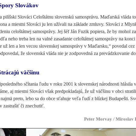
Spory Slovákov
a pilíšski Slováci Celoštátnu slovenskú samosprávu. Maďarská vláda to
 ona a miestni Slováci ju len užívali na základe zmluvy. Slováci z Mly
niu celoštátnej samosprávy. Jej šéf Ján Fuzik popiera, že by mohol z
a neho treba len na valné zasadanie celoštátnej samosprávy na konc
e už len a len vecou slovenskej samosprávy v Maďarsku,“ povedal cez
 odpovedal, že slovenská vláda nie je zodpovedná za prevádzkovanie d
Strácajú väčšinu
osledného sčítania ľudu v roku 2001 k slovenskej národnosti hlásila v
áme, aj miestni Slováci však predpokladajú, že už väčšinu v obci stratil
jmä preto, lebo sa do obce sťahuje veľa ľudí z blízkej Budapešti. Sv
 zastrašiť či znechutiť.
Peter Morvay / Miroslav 