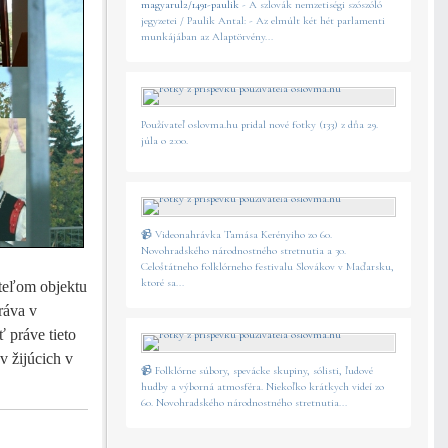
magyarul2/1491-paulik
- A szlovák nemzetiségi szószóló
jegyzetei / Paulik Antal: - Az elmúlt két hét parlamenti
munkájában az Alaptörvény...
Používateľ oslovma.hu pridal nové fotky (133) z dňa 29.
júla o 2:00.
📹 Videonahrávka Tamása Kerényiho zo 60.
Novohradského národnostného stretnutia a 30.
Celoštátneho folklórneho festivalu Slovákov v Maďarsku,
ktoré sa...
teľom objektu
ráva v
 práve tieto
v žijúcich v
📹 Folklórne súbory, spevácke skupiny, sólisti, ľudové
hudby a výborná atmosféra. Niekoľko krátkych videí zo
60. Novohradského národnostného stretnutia...