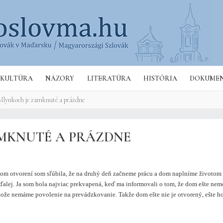
Hľa
KULTÚRA
NÁZORY
LITERATÚRA
HISTÓRIA
DOKUME
Mlynkoch je zamknuté a prázdne
AMKNUTÉ A PRÁZDNE
om otvorení som sľúbila, že na druhý deň začneme prácu a dom naplníme životom
ďalej. Ja som bola najviac prekvapená, keď ma informovali o tom, že dom ešte ne
tože nemáme povolenie na prevádzkovanie. Takže dom ešte nie je otvorený, ešte 