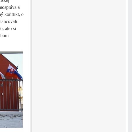
nskej
mospráva a
ý konflikt, o
nancovali
o, ako si
 obom