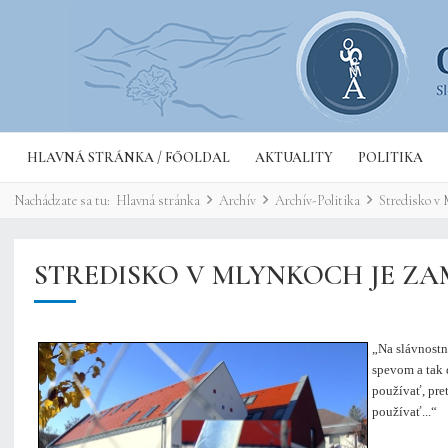
HLAVNÁ STRÁNKA / FŐOLDAL
AKTUALITY
POLITIKA
Nachádzate sa tu:
Hlavná stránka
Archív
Archív-Politika
Stredisko v 
STREDISKO V MLYNKOCH JE Z
„Na slávnostn
spevom a tak 
používať, pre
používať...“