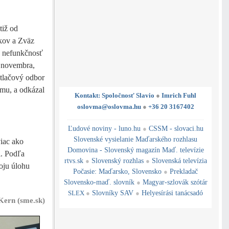
tiž od
nkov a Zväz
a nefunkčnosť
i novembra,
 tlačový odbor
omu, a odkázal
Kontakt: Spoločnosť Slavio
●
Imrich Fuhl
oslovma@oslovma.hu
●
+36 20 3167402
---------------------------------------------------------------------------------------------------------------------------------------------------------------------------
---
----------------------------------------------------------------------------------------------
Ľudové noviny - luno.hu
●
CSSM - slovaci.hu
Slovenské vysielanie Maďarského rozhlasu
iac ako
Domovina - Slovenský magazín Maď. televízie
i. Podľa
rtvs.sk
●
Slovenský rozhlas
●
Slovenská televízia
oju úlohu
Počasie
:
Maďarsko
,
Slovensko
●
Prekladač
Slovensko-maď. slovník
●
Magyar-szlovák szótár
SLEX
●
Slovníky SAV
●
Helyesírási tanácsadó
Kern (sme.sk)