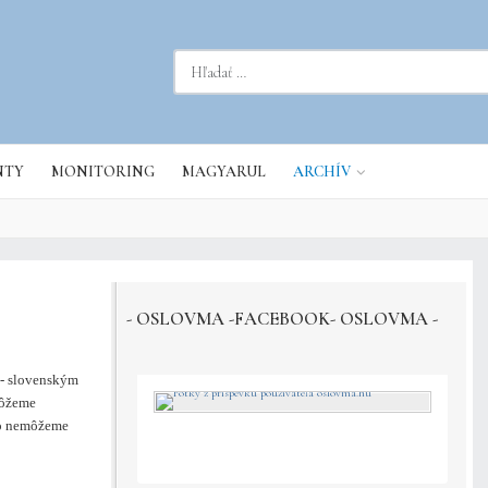
dať...
NTY
MONITORING
MAGYARUL
ARCHÍV
- OSLOVMA -FACEBOOK- OSLOVMA -
 - slovenským
môžeme
ho nemôžeme