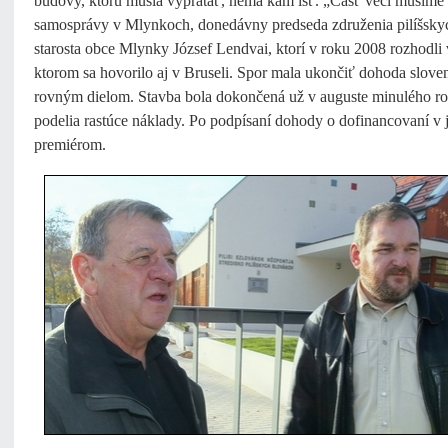
budovy, ktorú musia vypratať, nemá kam ísť. „Časť vecí musíme 
samosprávy v Mlynkoch, donedávny predseda združenia pilíšsky
starosta obce Mlynky József Lendvai, ktorí v roku 2008 rozhodli
ktorom sa hovorilo aj v Bruseli. Spor mala ukončiť dohoda slove
rovným dielom. Stavba bola dokončená už v auguste minulého roku
podelia rastúce náklady. Po podpísaní dohody o dofinancovaní v j
premiérom.