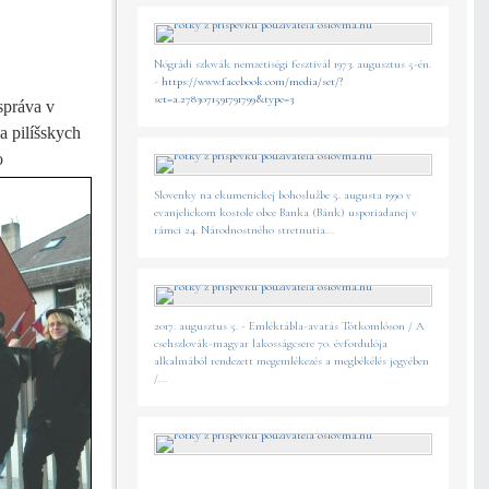
Nógrádi szlovák nemzetiségi fesztivál 1973. augusztus 5-én.
-
https://www.facebook.com/media/set/?
set=a.2783071591791799&type=3
správa v
a pilíšskych
o
Slovenky na ekumenickej bohoslužbe 5. augusta 1990 v
evanjelickom kostole obce Banka (Bánk) usporiadanej v
rámci 24. Národnostného stretnutia...
2017. augusztus 5. - Emléktábla-avatás Tótkomlóson / A
csehszlovák-magyar lakosságcsere 70. évfordulója
alkalmából rendezett megemlékezés a megbékélés jegyében
/...