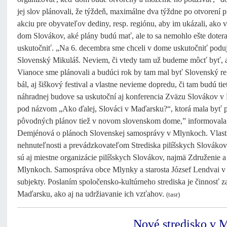
jej slov plánovali, že týždeň, maximálne dva týždne po otvorení p
akciu pre obyvateľov dediny, resp. regiónu, aby im ukázali, ako 
dom Slovákov, aké plány budú mať, ale to sa nemohlo ešte doter
uskutočniť. „Na 6. decembra sme chceli v dome uskutočniť poduj
Slovenský Mikuláš. Neviem, či vtedy tam už budeme môcť byť, a
Vianoce sme plánovali a budúci rok by tam mal byť Slovenský r
bál, aj šiškový festival a vlastne nevieme dopredu, či tam budú tie
náhradnej budove sa uskutoční aj konferencia Zväzu Slovákov 
pod názvom „Ako ďalej, Slováci v Maďarsku?“, ktorá mala byť 
pôvodných plánov tiež v novom slovenskom dome,” informovala
Demjénová o plánoch Slovenskej samosprávy v Mlynkoch. Vlas
nehnuteľnosti a prevádzkovateľom Strediska pilíšskych Slováko
sú aj miestne organizácie pilíšskych Slovákov, najmä Združenie a
Mlynkoch. Samospráva obce Mlynky a starosta József Lendvai v 
subjekty. Poslaním spoločensko-kultúrneho strediska je činnosť 
Maďarsku, ako aj na udržiavanie ich vzťahov.
(tasr)
Nové stredisko v 