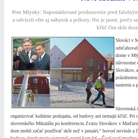
Pote Mlynky: Napomádované predstavenie pred falošnými 
a odviezli ešte aj nábytok a príbory. Nie je jasné, prečo 
kľúč čím skôr dost
Slováci v M
odsťahoval
dome v Mlyn
slávnostne 
Slovákov, a
prázdnotou.
taniermi a 
Slovenská s
organizovať kultúrne podujatia, od budovy ani nemajú kľúč. Pri o
slovenského Mikuláša po konferenciu Zväzu Slovákov v Maďarsku
dom mohli začať používať skôr než v januári,“ hovorí novinár a č