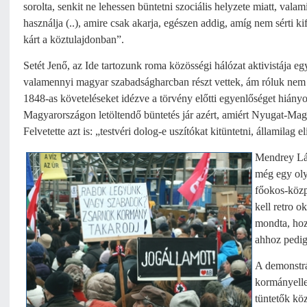
sorolta, senkit ne lehessen büntetni szociális helyzete miatt, vala
használja (..), amire csak akarja, egészen addig, amíg nem sérti k
kárt a köztulajdonban”.
Setét Jenő, az Ide tartozunk roma közösségi hálózat aktivistája eg
valamennyi magyar szabadságharcban részt vettek, ám róluk ne
1848-as követeléseket idézve a törvény előtti egyenlőséget hiányo
Magyarországon letöltendő büntetés jár azért, amiért Nyugat-Ma
Felvetette azt is: „testvéri dolog-e uszítókat kitüntetni, államilag e
Mendrey Lás
még egy oly
főokos-közp
kell retro o
mondta, hozz
ahhoz pedig
A demonstrá
kormányellen
tüntetők kö