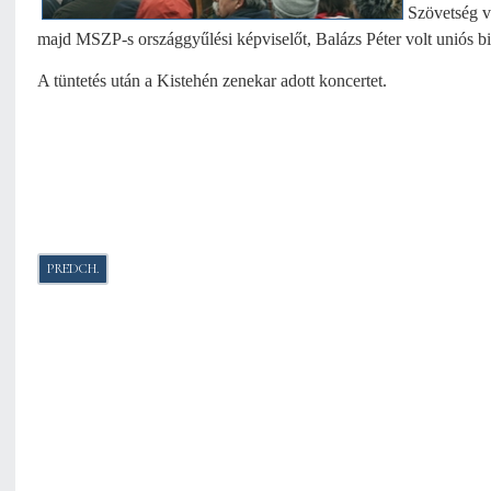
Szövetség v
majd MSZP-s országgyűlési képviselőt, Balázs Péter volt uniós bi
A tüntetés után a Kistehén zenekar adott koncertet.
PREDCHÁDZAJÚCI ČLÁNOK: VZ ZVÄZU SLOVÁKOV V MAĎARSKU 11. MÁJA
PREDCH.