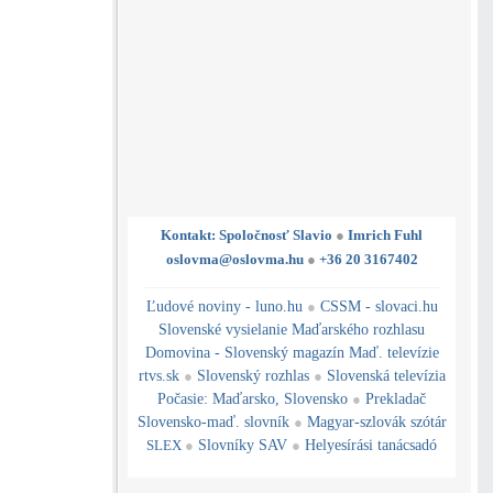
Kontakt: Spoločnosť Slavio
●
Imrich Fuhl
oslovma@oslovma.hu
●
+36 20 3167402
---------------------------------------------------------------------------------------------------------------------------------------------------------------------------
---
----------------------------------------------------------------------------------------------
Ľudové noviny - luno.hu
●
CSSM - slovaci.hu
Slovenské vysielanie Maďarského rozhlasu
Domovina - Slovenský magazín Maď. televízie
rtvs.sk
●
Slovenský rozhlas
●
Slovenská televízia
Počasie
:
Maďarsko
,
Slovensko
●
Prekladač
Slovensko-maď. slovník
●
Magyar-szlovák szótár
SLEX
●
Slovníky SAV
●
Helyesírási tanácsadó