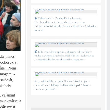
📹 Videonahrávka Tamása Kerényiho zo 60.
Novohradského národnostného stretnutia a 30.
Celoštátneho folklórneho festivalu Slovákov v Maďarsku,
ktoré sa...
📹 Folklórne súbory, spevácke skupiny, sólisti, ľudové
hudby a výborná atmosféra. Niekoľko krátkych videí zo
ta, nincs
60. Novohradského národnostného stretnutia...
„főokosok a
sége. „Nem
ámogatni -
saládját,
Krajanská nedeľa, program Rodina / Slováci žijúci v
zahraničí na Folklórnych slávnostiach pod Poľanou -
nkahely.
Detva, 12. júla 2026...
, valamint
 munkatársai a
Választási