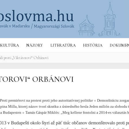
Hľa
KULTÚRA
NÁZORY
LITERATÚRA
HISTÓRIA
DOKUME
i proti „Viktátorovi“ Orbánovi
ÁTOROVI“ ORBÁNOVI
Proti premiérovi na protest proti jeho autoritatívnej politike
●
Demonštráciu zorga
pina Milla, ktorej názov tvorí skratku z ústredného hesla Jeden milión za slobodu 
ja Budapesten
●
Tamás Gáspár Miklós: „Meg kellene fontolni a 2014-es választás b
013 v Budapešti okolo štyri až päť tisíc občanov demonštrovalo proti p