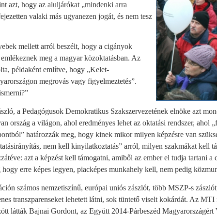
mint azt, hogy az aluljárókat „mindenki arra
ifejezetten valaki más ugyanezen jogát, és nem tesz
yebek mellett arról beszélt, hogy a cigányok
m emlékeznek meg a magyar közoktatásban. Az
lta, példaként említve, hogy „Kelet-
gyarországon megrovás vagy figyelmeztetés”.
lismerni?”
zló, a Pedagógusok Demokratikus Szakszervezetének elnöke azt mond
an ország a világon, ahol eredményes lehet az oktatási rendszer, ahol 
ontból” határozzák meg, hogy kinek mikor milyen képzésre van szük
ktatásirányítás, nem kell kinyilatkoztatás” arról, milyen szakmákat kell t
átéve: azt a képzést kell támogatni, amiből az ember el tudja tartani a c
 hogy erre képes legyen, piacképes munkahely kell, nem pedig közmu
ción számos nemzetiszínű, európai uniós zászlót, több MSZP-s zászlót
es transzparenseket lehetett látni, sok tüntető viselt kokárdát. Az MTI
zött látták Bajnai Gordont, az Együtt 2014-Párbeszéd Magyarországért 