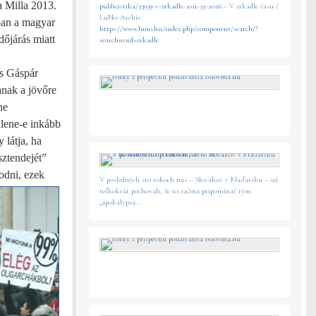
a Milla 2013.
publicistika/33939-v-zrkadle-asu-33-2026
- V zrkadle času /
ĽuNo-Archív:
ióan a magyar
https://www.luno.hu/index.php/component/search/?
dőjárás miatt
searchword=zrkadle
ás Gáspár
anak a jövőre
ne
lene-e inkább
 látja, ha
sztendejét”
kodni,
ezek
V posledných sto rokoch nás – Slovákov v Maďarsku – už
toľkokrát pochovali, že to začína pripomínať rým
„apokalypsa...