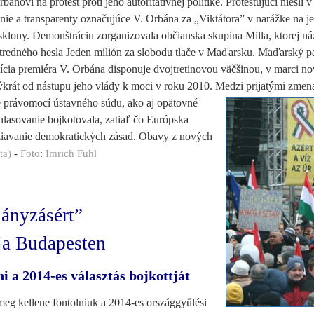
bánovi na protest proti jeho autoritatívnej politike. Protestujúci niesli 
nie a transparenty označujúce V. Orbána za „Viktátora” v narážke na j
 sklony. Demonštráciu zorganizovala občianska skupina Milla, ktorej ná
stredného hesla Jeden milión za slobodu tlače v Maďarsku. Maďarský p
ícia premiéra V. Orbána disponuje dvojtretinovou väčšinou, v marci no
týkrát od nástupu jeho vlády k moci v roku 2010. Medzi prijatými zmen
e právomocí ústavného súdu, ako aj opätovné
lasovanie bojkotovala, zatiaľ čo Európska
žiavanie demokratických zásad. Obavy z nových
ita)
-
Foto
:
Imrich Fuhl
ányzásért”
ja Budapesten
 a 2014-es választás bojkottját
eg kellene fontolniuk a 2014-es országgyűlési