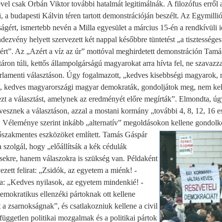
ével csak Orbán Viktor további hatalmát legitimálnák.
A filozófus erről 
i, a budapesti Kálvin téren tartott demonstrációján beszélt. Az Egymill
ágért, ismertebb nevén a Milla egyesület a március 15-én a rendkívüli i
dezvény helyett szervezett két nappal későbbre tüntetést „a tisztességes
rt”. Az „Azért a víz az úr” mottóval meghirdetett demonstráción Tam
áron túli, kettős állampolgárságú magyarokat arra hívta fel, ne szavazz
rlamenti választáson. Úgy fogalmazott, „kedves kisebbségi magyarok, 
, kedves magyarországi magyar demokraták, gondoljátok meg, nem kel
ezt a választást, amelynek az eredményét előre megírták”. Elmondta, úgy
 vesznek a választáson, azzal a mostani kormány „további 4, 8, 12, 16 e
k. Véleménye szerint inkább „alternatív” megoldásokon kellene gondol
rőszakmentes eszközöket említett. Tamás Gáspár
 szolgál, hogy „előállítsák a kék cédulák
ésekre, hanem válaszokra is szükség van. Példaként
ett felirat: „Zsidók, az egyetem a miénk! -
dja: „Kedves nyilasok, az egyetem mindenkié! -
emokratikus ellenzéki pártoknak ott kellene
a zsarnokságnak”, és csatlakozniuk kellene a civil
független politikai mozgalmak és a politikai pártok