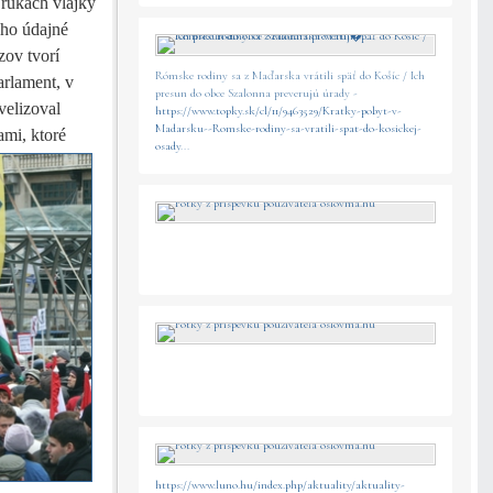
v rukách vlajky
eho údajné
zov tvorí
Rómske rodiny sa z Maďarska vrátili späť do Košíc / Ich
arlament, v
presun do obce Szalonna preverujú úrady -
velizoval
https://www.topky.sk/cl/11/9463529/Kratky-pobyt-v-
Madarsku--Romske-rodiny-sa-vratili-spat-do-kosickej-
ami, ktoré
osady
...
https://www.luno.hu/index.php/aktuality/aktuality-