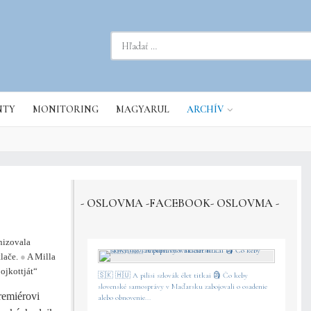
dať...
NTY
MONITORING
MAGYARUL
ARCHÍV
- OSLOVMA -FACEBOOK- OSLOVMA -
nizovala
tlače.
●
A Milla
ojkottját“
🇸🇰 🇭🇺 A pilisi szlovák élet titkai 🗿 Čo keby
slovenské samosprávy v Maďarsku zabojovali o osadenie
remiérovi
alebo obnovenie...