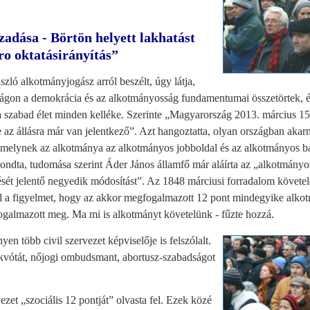
adása - Börtön helyett lakhatást
ro oktatásirányítás”
zló alkotmányjogász arról beszélt, úgy látja,
gon a demokrácia és az alkotmányosság fundamentumai összetörtek, és
 a szabad élet minden kelléke. Szerinte „Magyarország 2013. március 
e az állásra már van jelentkező”. Azt hangoztatta, olyan országban akarn
melynek az alkotmánya az alkotmányos jobboldal és az alkotmányos ba
ndta, tudomása szerint Áder János államfő már aláírta az „alkotmányo
sét jelentő negyedik módosítást”. Az 1848 márciusi forradalom követelé
fel a figyelmet, hogy az akkor megfogalmazott 12 pont mindegyike alk
fogalmazott meg. Ma mi is alkotmányt követelünk - fűzte hozzá.
en több civil szervezet képviselője is felszólalt.
kvótát, nőjogi ombudsmant, abortusz-szabadságot
ezet „szociális 12 pontját” olvasta fel. Ezek közé