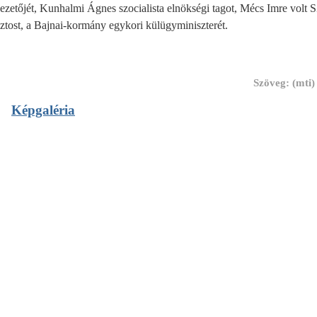
ezetőjét, Kunhalmi Ágnes szocialista elnökségi tagot, Mécs Imre volt
ztost, a Bajnai-kormány egykori külügyminiszterét.
Szöveg: (mti
Képgaléria
 2013