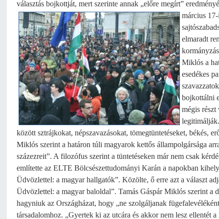
választás bojkottját, mert szerinte annak „előre megírt” eredmény
március 17-
sajtószabads
elmaradt ren
kormányzásé
Miklós a hat
esedékes pa
szavazzatok
bojkottálni 
mégis részt
legitimáljá
között sztrájkokat, népszavazásokat, tömegtüntetéseket, békés, e
Miklós szerint a határon túli magyarok kettős állampolgársága arra
százezreit”. A filozófus szerint a tüntetéseken már nem csak kérd
említette az ELTE Bölcsészettudományi Karán a napokban kihelyez
Üdvözlettel: a magyar hallgatók”. Közölte, ő erre azt a választ a
Üdvözlettel: a magyar baloldal”. Tamás Gáspár Miklós szerint a d
hagyniuk az Országházat, hogy „ne szolgáljanak fügefalevéléként 
társadalomhoz. „Gyertek ki az utcára és akkor nem lesz ellentét a 