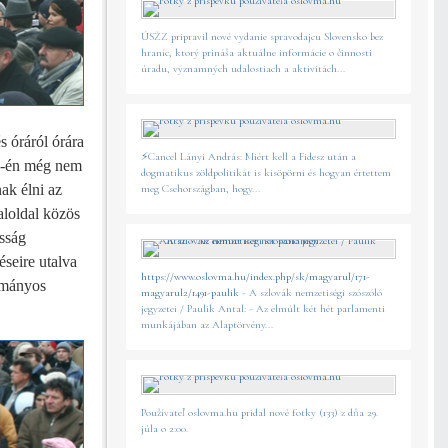
ÚSŽZ pripravil nové vydanie spravodajcu Slovensko bez
hraníc, ktorý prináša aktuálne informácie o činnosti
úradu, významných udalostiach a aktivitách...
 óráról órára
⚡️Cancel Lányi András: Miért kell a Fidesz után a
15-én még nem
dogmatikus zöldpolitikát is kisöpörni és hogyan értettem
ak élni az
meg Csehországban, hogy...
loldal közös
sság
seire utalva
https://www.oslovma.hu/index.php/sk/magyarul/171-
otmányos
magyarul2/1491-paulik
- A szlovák nemzetiségi szószóló
jegyzetei / Paulik Antal: - Az elmúlt két hét parlamenti
munkájában az Alaptörvény...
Používateľ oslovma.hu pridal nové fotky (133) z dňa 29.
júla o 2:00.