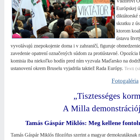
Viktorovi Or
Európskej ú
diktátorské
skratku z ú
ktorom koal
ústavu štvr
vyvolávajú
znepokojenie doma i v zahraničí, figuruje obmedzeni
zavedenie opatrení označených súdom za protiústavné. Opozícia h
komisia iba niekoľko hodín pred ním vyzvala Maďarsko na dodr
ustanovení okrem Bruselu vyjadrila taktiež Rada Európy.
Text
:
(s
Fotogaléria
„Tisztességes korm
A Milla demonstráció
Tamás Gáspár Miklós: Meg kellene fontolni
Tamás Gáspár Miklós filozófus szerint a magyar demokratáknak m