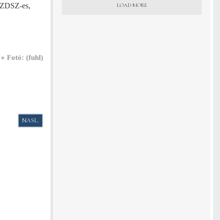
 SZDSZ-es,
LOAD MORE
)
●
Fotó: (fuhl)
NASLEDUJÚCI ČLÁNOK: V MAĎARSKU ROK PRED VOĽBAMI STÚPA NAP
NASL.