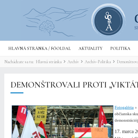
HLAVNÁ STRÁNKA / FŐOLDAL
AKTUALITY
POLITIKA
Nachádzate sa tu:
Hlavná stránka
Archív
Archív-Politika
Demonštroval
DEMONŠTROVALI PROTI „VIKT
Fotogaléria
●
občianska sku
demonstráció
17. marca 2