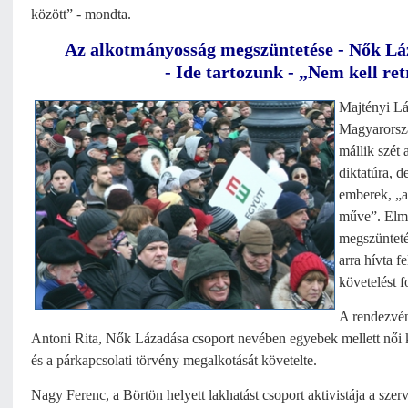
között” - mondta.
Az alkotmányosság megszüntetése - Nők Láz
- Ide tartozunk - „Nem kell ret
Majtényi Lás
Magyarorszá
mállik szét
diktatúra, d
emberek, „a
műve”. Elmo
megszünteté
arra hívta 
követelést 
A rendezvény
Antoni Rita, Nők Lázadása csoport nevében egyebek mellett női 
és a párkapcsolati törvény megalkotását követelte.
Nagy Ferenc, a Börtön helyett lakhatást csoport aktivistája a szerv