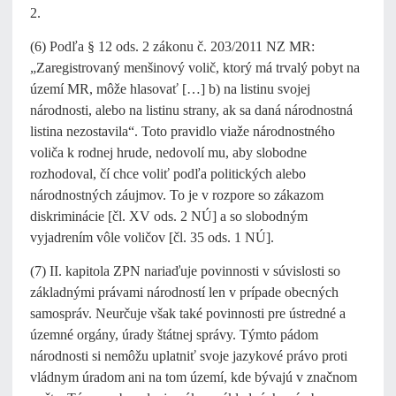
2.
(6) Podľa § 12 ods. 2 zákonu č. 203/2011 NZ MR:
„Zaregistrovaný menšinový volič, ktorý má trvalý pobyt na
území MR, môže hlasovať […] b) na listinu svojej
národnosti, alebo na listinu strany, ak sa daná národnostná
listina nezostavila“. Toto pravidlo viaže národnostného
voliča k rodnej hrude, nedovolí mu, aby slobodne
rozhodoval, čí chce voliť podľa politických alebo
národnostných záujmov. To je v rozpore so zákazom
diskriminácie [čl. XV ods. 2 NÚ] a so slobodným
vyjadrením vôle voličov [čl. 35 ods. 1 NÚ].
(7) II. kapitola ZPN nariaďuje povinnosti v súvislosti so
základnými právami národností len v prípade obecných
samospráv. Neurčuje však také povinnosti pre ústredné a
územné orgány, úrady štátnej správy. Týmto pádom
národnosti si nemôžu uplatniť svoje jazykové právo proti
vládnym úradom ani na tom území, kde bývajú v značnom