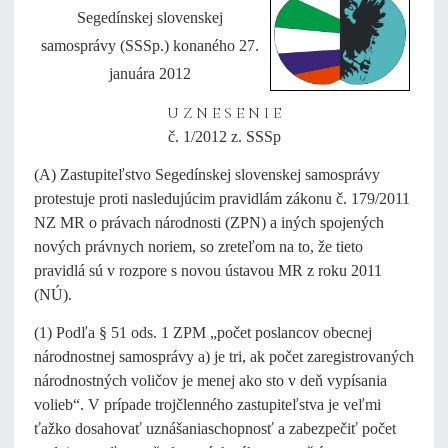
Segedínskej slovenskej
samosprávy (SSSp.) konaného 27.
januára 2012
U Z N E S E N I E
č. 1/2012 z. SSSp
(A) Zastupiteľstvo Segedínskej slovenskej samosprávy
protestuje proti nasledujúcim pravidlám zákonu č. 179/2011
NZ MR o právach národnosti (ZPN) a iných spojených
nových právnych noriem, so zreteľom na to, že tieto
pravidlá sú v rozpore s novou ústavou MR z roku 2011
(NÚ).
(1) Podľa § 51 ods. 1 ZPM „počet poslancov obecnej
národnostnej samosprávy a) je tri, ak počet zaregistrovaných
národnostných voličov je menej ako sto v deň vypísania
volieb“. V prípade trojčlenného zastupiteľstva je veľmi
ťažko dosahovať uznášaniaschopnosť a zabezpečiť počet