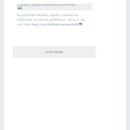
Krajanský dvor Slovákov žijúcich v zahraničí na
Folklórnych slávnostiach pod Poľanou - Detva, 12. júla
2026 (Foto:
https://www.facebook.com/imro.fuhl
📷...
LOAD MORE