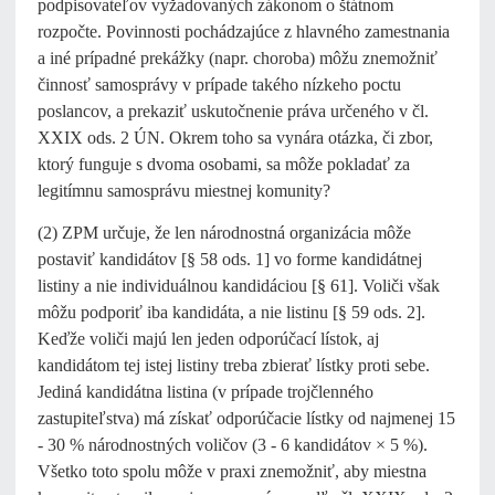
podpisovateľov vyžadovaných zákonom o štátnom
rozpočte. Povinnosti pochádzajúce z hlavného zamestnania
a iné prípadné prekážky (napr. choroba) môžu znemožniť
činnosť samosprávy v prípade takého nízkeho poctu
poslancov, a prekaziť uskutočnenie práva určeného v čl.
XXIX ods. 2 ÚN. Okrem toho sa vynára otázka, či zbor,
ktorý funguje s dvoma osobami, sa môže pokladať za
legitímnu samosprávu miestnej komunity?
(2) ZPM určuje, že len národnostná organizácia môže
postaviť kandidátov [§ 58 ods. 1] vo forme kandidátnej
listiny a nie individuálnou kandidáciou [§ 61]. Voliči však
môžu podporiť iba kandidáta, a nie listinu [§ 59 ods. 2].
Keďže voliči majú len jeden odporúčací lístok, aj
kandidátom tej istej listiny treba zbierať lístky proti sebe.
Jediná kandidátna listina (v prípade trojčlenného
zastupiteľstva) má získať odporúčacie lístky od najmenej 15
- 30 % národnostných voličov (3 - 6 kandidátov × 5 %).
Všetko toto spolu môže v praxi znemožniť, aby miestna