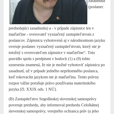
zasadnutia
(poslanec
predsedajúci zasadnutiu) a - v prípade zápisnice len v
maďarčine - overovateľ vyznačený zastupiteľstvom z
poslancov. Zápisnicu vyhotovenú aj v národnostnom jazyku
overuje poslanec vyznačený zastupiteľstvom, ktorý nie je
totožný s overovateľom zápisnice v maďarčine“. Toto
pravidlo spolu s predpismi v bodoch (1) a (9) tohto
uznesenia znamená, že nie je možné vyhotoviť zápisnicu po
zasadnutí, už v prípade jedného neprítomného poslanca,
keď rokovacím jazykom nie je maďarčina. Tento právny
rozpor vážne porušuje právo používania materinského
jazyka [čl. XXIX ods. 1 NÚ].
(B) Zastupiteľstvo Segedínskej slovenskej samosprávy
poveruje predsedu, aby informoval predsedu Celoštátnej
slovenskej samosprávy, verejného ochranca práv (a jeho