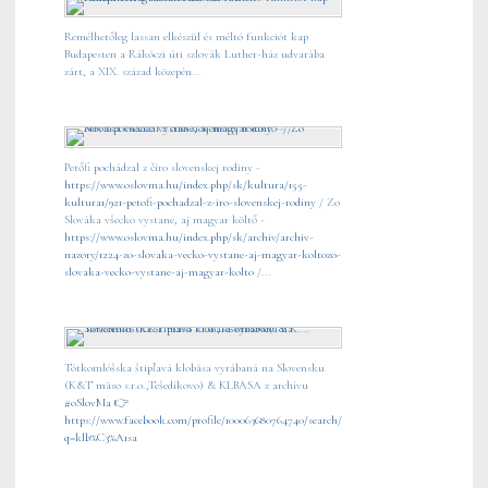
Remélhetőleg lassan elkészül és méltó funkciót kap
Budapesten a Rákóczi úti szlovák Luther-ház udvarába
zárt, a XIX. század közepén...
Petőfi pochádzal z číro slovenskej rodiny -
https://www.oslovma.hu/index.php/sk/kultura/155-
kultura1/921-petofi-pochadzal-z-iro-slovenskej-rodiny
/ Zo
Slováka všecko vystane, aj magyar költő -
https://www.oslovma.hu/index.php/sk/archiv/archiv-
nazory/1224-zo-slovaka-vecko-vystane-aj-magyar-koltozo-
slovaka-vecko-vystane-aj-magyar-kolto
/...
Tótkomlóšska štipľavá klobása vyrábaná na Slovensku
(K&T mäso s.r.o.,Tešedíkovo) & KLBÁSA z archívu
#oSlovMa
👉
https://www.facebook.com/profile/100063680764740/search/?
q=klb%C3%A1sa