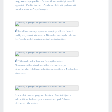
magyarul2/1491-paulik
- A szlovák nemzetiségi szószóló
jegyzetei / Paulik Antal: - Az elmúlt két hét parlamenti
munkájában az Alaptörvény...
📹 Folklórne súbory, spevácke skupiny, sólisti, ľudové
hudby a výborná atmosféra. Niekoľko krátkych videí zo
60. Novohradského národnostného stretnutia...
📹 Videonahrávka Tamása Kerényiho zo 60.
Novohradského národnostného stretnutia a 30.
Celoštátneho folklórneho festivalu Slovákov v Maďarsku,
ktoré sa...
Krajanská nedeľa, program Rodina / Slováci žijúci v
zahraničí na Folklórnych slávnostiach pod Poľanou -
Detva, 12. júla 2026...