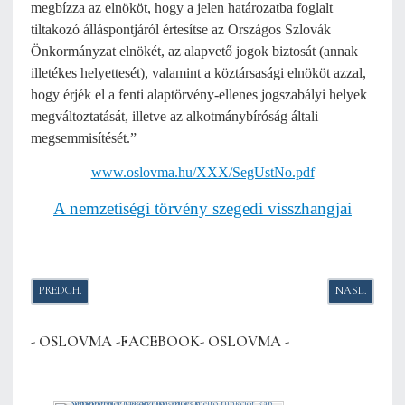
megbízza az elnököt, hogy a jelen határozatba foglalt
tiltakozó álláspontjáról értesítse az Országos Szlovák
Önkormányzat elnökét, az alapvető jogok biztosát (annak
illetékes helyettesét), valamint a köztársasági elnököt azzal,
hogy érjék el a fenti alaptörvény-ellenes jogszabályi helyek
megváltoztatását, illetve az alkotmánybíróság általi
megsemmisítését.”
www.oslovma.hu/XXX/SegUstNo.pdf
A nemzetiségi törvény szegedi visszhangjai
PREDCHÁDZAJÚCI ČLÁNOK: OMBUDSMAN SA OBRÁTIL NA ÚSTAVNÝ S
NASLEDUJÚCI
PREDCH.
NASL.
- OSLOVMA -FACEBOOK- OSLOVMA -