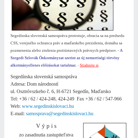
Segedínska slovenská samospráva protestuje, obracia sa na predsedu
CSS, verejného ochranca práv a maďarského prezidenta, domáha sa
pozmenenia alebo zrušenia protiústavných právnych predpisov. -
A
Szegedi Szlovák Önkormányzat szerint az új nemzetiségi törvény
alkotmányellenes előírásokat tartalmaz.
-
Stiahnite si
Segedínska slovenská samospráva
Adresa: Dom národností
ul. Osztróvszkeho č. 6, H-6721 Segedín, Maďarsko
Tel: +36 / 62 / 424-248, 424-249
Fax +36 / 62 / 547-966
Web:
www.segedinskislovaci.hu
E-mail:
samosprava@segedinskislovaci.hu
V ý p i s
zo zasadnutia zastupiteľstva