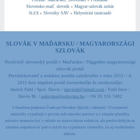
Slovensko-maď. slovník
●
Magyar-szlovák szótár
SLEX
●
Slovníky SAV
●
Helyesírási tanácsadó
SLOVÁK V MAĎARSKU / MAGYARORSZÁGI
SZLOVÁK
Nezávislý slovenský portál v Maďarsku / Független magyarországi
szlovák portál
Prevádzkovateľ a redaktor portálu založeného v roku 2011: / A
2011-ben alapított portál üzemeltetője és szerkesztője:
Imrich Fuhl / Spol. Slavio /
slaviobt@gmail.com
/ Fuhl Imre /
Slavio Bt. /
oslovma@oslovma.hu
/ +36 20 316 7402
/ Uverejnené
S finančnou podporou Úradu pre Slovákov žijúcich v zahraničí
materiály vyjadrujú v prvom rade mienku autorov a v záujme plurality
názorov nemusia byť v súlade so stanoviskom redakcie,
ale predovšetkým so
zásadou rešpektovať právo iných na vyjadrenie vlastného, čo aj rozdielneho
názoru.