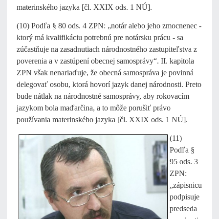
materinského jazyka [čl. XXIX ods. 1 NÚ].
(10) Podľa § 80 ods. 4 ZPN: „notár alebo jeho zmocnenec -
ktorý má kvalifikáciu potrebnú pre notársku prácu - sa
zúčastňuje na zasadnutiach národnostného zastupiteľstva z
poverenia a v zastúpení obecnej samosprávy“. II. kapitola
ZPN však nenariaďuje, že obecná samospráva je povinná
delegovať osobu, ktorá hovorí jazyk danej národnosti. Preto
bude nátlak na národnostné samosprávy, aby rokovacím
jazykom bola maďarčina, a to môže porušiť právo
používania materinského jazyka [čl. XXIX ods. 1 NÚ].
(11)
Podľa §
95 ods. 3
ZPN:
„zápisnicu
podpisuje
predseda