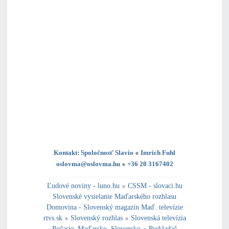
Kontakt: Spoločnosť Slavio
●
Imrich Fuhl
oslovma@oslovma.hu
●
+36 20 3167402
---------------------------------------------------------------------------------------------------------------------------------------------------------------------------
---
----------------------------------------------------------------------------------------------
Ľudové noviny - luno.hu
●
CSSM - slovaci.hu
Slovenské vysielanie Maďarského rozhlasu
Domovina - Slovenský magazín Maď. televízie
rtvs.sk
●
Slovenský rozhlas
●
Slovenská televízia
Počasie
:
Maďarsko
,
Slovensko
●
Prekladač