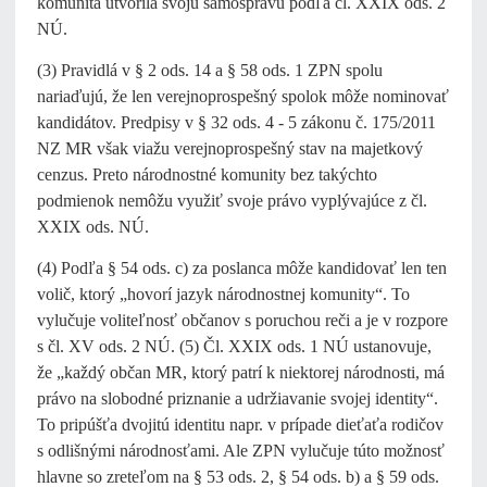
komunita utvorila svoju samosprávu podľa čl. XXIX ods. 2
NÚ.
(3) Pravidlá v § 2 ods. 14 a § 58 ods. 1 ZPN spolu
nariaďujú, že len verejnoprospešný spolok môže nominovať
kandidátov. Predpisy v § 32 ods. 4 - 5 zákonu č. 175/2011
NZ MR však viažu verejnoprospešný stav na majetkový
cenzus. Preto národnostné komunity bez takýchto
podmienok nemôžu využiť svoje právo vyplývajúce z čl.
XXIX ods. NÚ.
(4) Podľa § 54 ods. c) za poslanca môže kandidovať len ten
volič, ktorý „hovorí jazyk národnostnej komunity“. To
vylučuje voliteľnosť občanov s poruchou reči a je v rozpore
s čl. XV ods. 2 NÚ. (5) Čl. XXIX ods. 1 NÚ ustanovuje,
že „každý občan MR, ktorý patrí k niektorej národnosti, má
právo na slobodné priznanie a udržiavanie svojej identity“.
To pripúšťa dvojitú identitu napr. v prípade dieťaťa rodičov
s odlišnými národnosťami. Ale ZPN vylučuje túto možnosť
hlavne so zreteľom na § 53 ods. 2, § 54 ods. b) a § 59 ods.