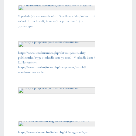
V posledných sto rokoch nás – Slovákov v Maďarsku – už
toľkokrát pochovali, že to začína pripomínať rým
„apokalypsa...
https://www.luno.hu/index.php/aktuality/aktuality-
publicistika/33939-v-zrkadle-asu-33-2026
- V zrkadle času /
ĽuNo-Archív:
https://www.luno.hu/index.php/component/search/?
searchword=zrkadle
https://www.oslovma.hu/index.php/sk/magyarul/171-