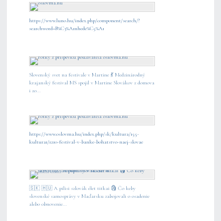
https://www.luno.hu/index.php/component/search/?
searchword=B%C3%A1nhede%C5%A1
Slovenský svet na festivale v Martine 💃 Medzinárodný
krajanský festival MS spojil v Martine Slovákov z domova
i zo...
https://www.oslovma.hu/index.php/sk/kultura/155-
kultura1/1210-festival-v-banke-bohatstvo-naej-slovae
🇸🇰 🇭🇺 A pilisi szlovák élet titkai 🗿 Čo keby
slovenské samosprávy v Maďarsku zabojovali o osadenie
alebo obnovenie...