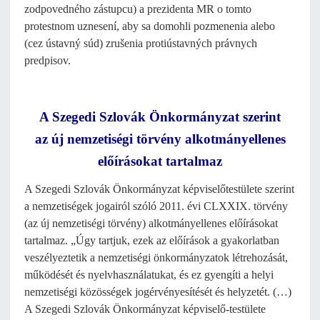
zodpovedného zástupcu) a prezidenta MR o tomto
protestnom uznesení, aby sa domohli pozmenenia alebo
(cez ústavný súd) zrušenia protiústavných právnych
predpisov.
A Szegedi Szlovák Önkormányzat szerint
az új nemzetiségi törvény alkotmányellenes
előírásokat tartalmaz
A Szegedi Szlovák Önkormányzat képviselőtestülete szerint
a nemzetiségek jogairól szóló 2011. évi CLXXIX. törvény
(az új nemzetiségi törvény) alkotmányellenes előírásokat
tartalmaz. „Úgy tartjuk, ezek az előírások a gyakorlatban
veszélyeztetik a nemzetiségi önkormányzatok létrehozását,
működését és nyelvhasználatukat, és ez gyengíti a helyi
nemzetiségi közösségek jogérvényesítését és helyzetét. (…)
A Szegedi Szlovák Önkormányzat képviselő-testülete