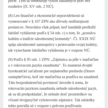
počte. Tým sa obmedzuje výkon základných práv bez
rozdielov [čl. XV ods. 2 NÚ].
(8) Len finančné a ekonomické nepravidelnosti sú
vymenované v § 107 ZPN ako dôvody nedôstojnosti
poslancov. Neuvádza však prípad, keď kandidát predložil
falošné vyhlásenie podľa § 54 ods. c) o tom, že „poznáva
kultúru a tradície národnostnej komunity“. Čl. XXIX NÚ
spája národnostné samosprávy s pestovaním svojej kultúry,
tak vynechanie falošného vyhlásenia je v rozpore NÚ.
(9) Podľa § 95 ods. 1 ZPN: „Zápisnica sa píše v maďarčine
a v rokovacom jazyku zasadnutia“. To znamená dvojité
byrokratické zaťaženie pre neplateného predsedu (členov
zastupiteľstva), keď nie maďarčina sa používa na zasadnutí.
Táto bezpodmienečná povinnosť dovedie k tomu, že
rokovacím jazykom zasadnutia nebude národnostný jazyk,
ak sa dá predpokladať, že nebude dosť prostriedkov na
včasné dvojjazyčné vyhotovenie zápisnice. Tak následky
tohto pravidla sú v rozpore s právom používania