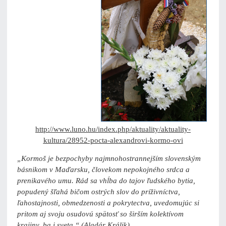
http://www.luno.hu/index.php/aktuality/aktuality-
kultura/28952-pocta-alexandrovi-kormo-ovi
„Kormoš je bezpochyby najmnohostrannejším slovenským
básnikom v Maďarsku, človekom nepokojného srdca a
prenikavého umu. Rád sa vhĺba do tajov ľudského bytia,
popudený šľahá bičom ostrých slov do príživníctva,
ľahostajnosti, obmedzenosti a pokrytectva, uvedomujúc si
pritom aj svoju osudovú spätosť so širším kolektívom
krajiny, ba i sveta.“ (Aladár Králik)