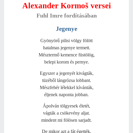
Alexander Kormoš versei
Fuhl Imre fordításában
Jegenye
Gyönyörű pilisi völgy fölött
hatalmas jegenye termett.
Mésztermő kemence füstölög,
belepi korom és pernye.
Egyszer a jegenyét kivágták,
tüzéből lángrózsa lobbant.
Mészfehér lélekkel kívánták,
éljenek naponta jobban.
Ápolván tölgyesek életét,
vágták a csökevény aljat.
mindent mi fölösen sarjadt.
De mikor azt a fát égették,