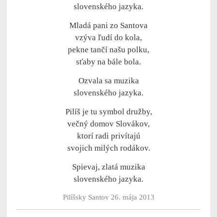
slovenského jazyka.
Mladá pani zo Santova
vzýva ľudí do kola,
pekne tančí našu polku,
sťaby na bále bola.
Ozvala sa muzika
slovenského jazyka.
Pilíš je tu symbol družby,
večný domov Slovákov,
ktorí radi privítajú
svojich milých rodákov.
Spievaj, zlatá muzika
slovenského jazyka.
Pilíšsky Santov 26. mája 2013