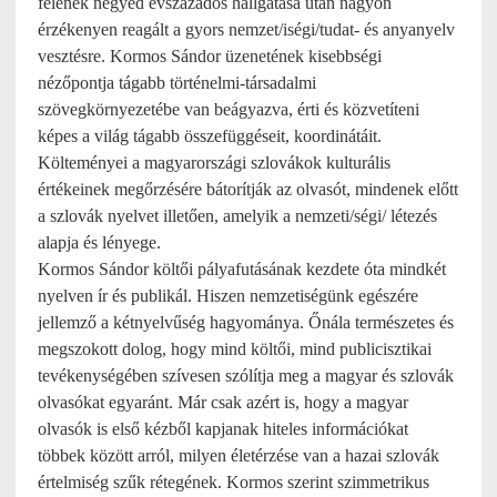
felének negyed évszázados hallgatása után nagyon
érzékenyen reagált a gyors nemzet/iségi/tudat- és anyanyelv
vesztésre. Kormos Sándor üzenetének kisebbségi
nézőpontja tágabb történelmi-társadalmi
szövegkörnyezetébe van beágyazva, érti és közvetíteni
képes a világ tágabb összefüggéseit, koordinátáit.
Költeményei a magyarországi szlovákok kulturális
értékeinek megőrzésére bátorítják az olvasót, mindenek előtt
a szlovák nyelvet illetően, amelyik a nemzeti/ségi/ létezés
alapja és lényege.
Kormos Sándor költői pályafutásának kezdete óta mindkét
nyelven ír és publikál. Hiszen nemzetiségünk egészére
jellemző a kétnyelvűség hagyománya. Őnála természetes és
megszokott dolog, hogy mind költői, mind publicisztikai
tevékenységében szívesen szólítja meg a magyar és szlovák
olvasókat egyaránt. Már csak azért is, hogy a magyar
olvasók is első kézből kapjanak hiteles információkat
többek között arról, milyen életérzése van a hazai szlovák
értelmiség szűk rétegének. Kormos szerint szimmetrikus