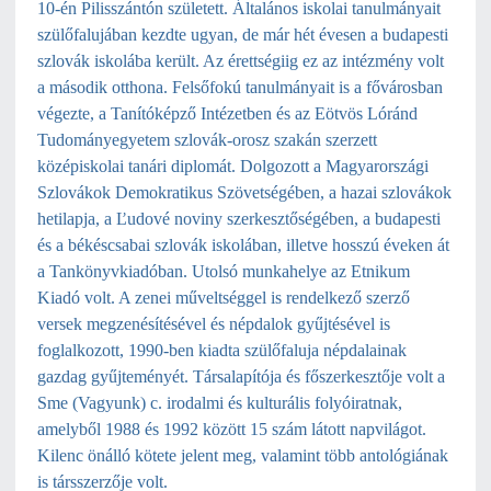
10-én Pilisszántón született. Általános iskolai tanulmányait
szülőfalujában kezdte ugyan, de már hét évesen a budapesti
szlovák iskolába került. Az érettségiig ez az intézmény volt
a második otthona. Felsőfokú tanulmányait is a fővárosban
végezte, a Tanítóképző Intézetben és az Eötvös Lóránd
Tudományegyetem szlovák-orosz szakán szerzett
középiskolai tanári diplomát. Dolgozott a Magyarországi
Szlovákok Demokratikus Szövetségében, a hazai szlovákok
hetilapja, a Ľudové noviny szerkesztőségében, a budapesti
és a békéscsabai szlovák iskolában, illetve hosszú éveken át
a Tankönyvkiadóban. Utolsó munkahelye az Etnikum
Kiadó volt. A zenei műveltséggel is rendelkező szerző
versek megzenésítésével és népdalok gyűjtésével is
foglalkozott, 1990-ben kiadta szülőfaluja népdalainak
gazdag gyűjteményét. Társalapítója és főszerkesztője volt a
Sme (Vagyunk) c. irodalmi és kulturális folyóiratnak,
amelyből 1988 és 1992 között 15 szám látott napvilágot.
Kilenc önálló kötete jelent meg, valamint több antológiának
is társszerzője volt.