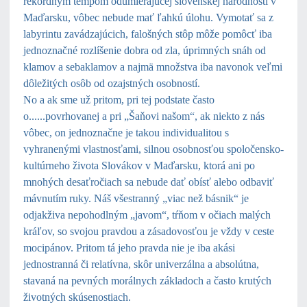
rekordným tempom odumierajúcej slovenskej národnosti v
Maďarsku, vôbec nebude mať ľahkú úlohu. Vymotať sa z
labyrintu zavádzajúcich, falošných stôp môže pomôcť iba
jednoznačné rozlíšenie dobra od zla, úprimných snáh od
klamov a sebaklamov a najmä množstva iba navonok veľmi
dôležitých osôb od ozajstných osobností.
No a ak sme už pritom, pri tej podstate často
o......povrhovanej a pri „Šaňovi našom“, ak niekto z nás
vôbec, on jednoznačne je takou individualitou s
vyhranenými vlastnosťami, silnou osobnosťou spoločensko-
kultúrneho života Slovákov v Maďarsku, ktorá ani po
mnohých desaťročiach sa nebude dať obísť alebo odbaviť
mávnutím ruky. Náš všestranný „viac než básnik“ je
odjakživa nepohodlným „javom“, tŕňom v očiach malých
kráľov, so svojou pravdou a zásadovosťou je vždy v ceste
mocipánov. Pritom tá jeho pravda nie je iba akási
jednostranná či relatívna, skôr univerzálna a absolútna,
stavaná na pevných morálnych základoch a často krutých
životných
skúsenostiach.