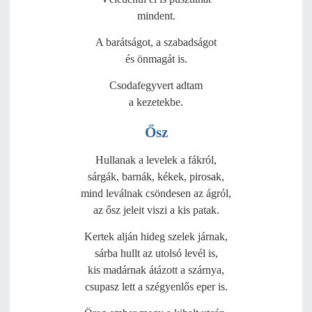
mindent.
A barátságot, a szabadságot
és önmagát is.
Csodafegyvert adtam
a kezetekbe.
Ősz
Hullanak a levelek a fákról,
sárgák, barnák, kékek, pirosak,
mind leválnak csöndesen az ágról,
az ősz jeleit viszi a kis patak.
Kertek alján hideg szelek járnak,
sárba hullt az utolsó levél is,
kis madárnak átázott a szárnya,
csupasz lett a szégyenlős eper is.