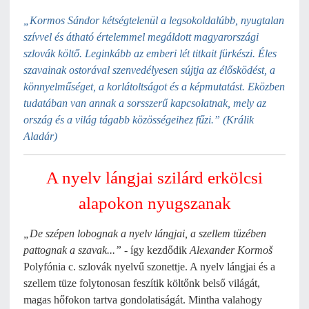
„Kormos Sándor kétségtelenül a legsokoldalúbb, nyugtalan
szívvel és átható értelemmel megáldott magyarországi
szlovák költő. Leginkább az emberi lét titkait fürkészi. Éles
szavainak ostorával szenvedélyesen sújtja az élősködést, a
könnyelműséget, a korlátoltságot és a képmutatást. Eközben
tudatában van annak a sorsszerű kapcsolatnak, mely az
ország és a világ tágabb közösségeihez fűzi.” (
Králik
Aladár
)
A nyelv lángjai szilárd erkölcsi
alapokon nyugszanak
„De szépen lobognak a nyelv lángjai, a szellem tüzében
pattognak a szavak...”
- így kezdődik
Alexander Kormoš
Polyfónia c. szlovák nyelvű szonettje. A nyelv lángjai és a
szellem tüze folytonosan feszítik költőnk belső világát,
magas hőfokon tartva gondolatiságát. Mintha valahogy