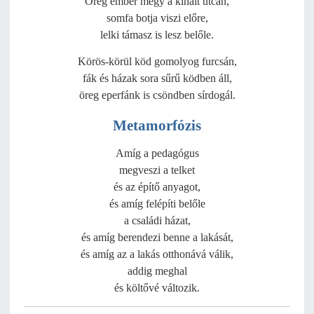
Öreg ember megy a kihalt utcán,
somfa botja viszi előre,
lelki támasz is lesz belőle.
Körös-körül köd gomolyog furcsán,
fák és házak sora sűrű ködben áll,
öreg eperfánk is csöndben sírdogál.
Metamorfózis
Amíg a pedagógus
megveszi a telket
és az építő anyagot,
és amíg felépíti belőle
a családi házat,
és amíg berendezi benne a lakását,
és amíg az a lakás otthonává válik,
addig meghal
és költővé változik.