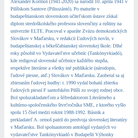
Alexander Kormoš (1941-2020) sa narodil 10. apríla 1941 v
Pilíšskom Santove (Pilisszántó). Po maturite v
budapeštianskom slovenskom učiteľskom ústave získal
diplom stredoškolského profesora slovenčiny a ruštiny na
univerzite ELTE. Pracoval v aparáte Zväzu demokratických
Slovákov v Maďarsku, v redakcii Ľudových novín, v
budapeštianskej a békeščabianskej slovenskej škole. Dlhé
roky pôsobil vo Vydavateľstve učebníc (Tankönyvkiadó),
kde redigoval slovenské učebnice každého stupňa,
respektíve literárne a všetky iné publikácie (národopis,
ľudové piesne, atď.) Slovákov v Maďarsku. Zaoberal sa aj
zbieraním ľudovej hudby: r. 1990 vydal bohatú zbierku
ľudových piesní F santofském Pilíši zo svojej rodnej obce.
Bol spoluzakladateľom a šéfredaktorom Literárneho a
kultúrno-spoločenského štvrťročníka SME, z ktorého vyšlo
spolu 15 čísel medzi rokmi 1988-1992. Básnik a
prekladateľ A. ormoš patril do predvoja slovenskej literatúry
v Maďarsku. Bol spoluautorom antológií vydaných vo
vydavateľstve Tankönyvkiadó v Budapešti Výhonky