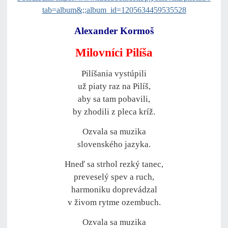
tab=album&;;album_id=1205634459535528
Alexander Kormoš
Milovníci Pilíša
Pilíšania vystúpili
už piaty raz na Pilíš,
aby sa tam pobavili,
by zhodili z pleca kríž.
Ozvala sa muzika
slovenského jazyka.
Hneď sa strhol rezký tanec,
preveselý spev a ruch,
harmoniku doprevádzal
v živom rytme ozembuch.
Ozvala sa muzika