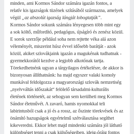
minden, ami Kormos Sándor számára igazán fontos, a
relatív kis igazságok tüzének szításából származna, amelyek
végül
„az abszolút igazság lángját lobogtatják”
.
Kormos Sándor sokunk számára lényegesen több mint egy
a sok költő, műfordító, pedagógus, újságíró és zenész közül.
E sorok szerzője például soha nem rejtette véka alá azon
véleményét, miszerint húsz évvel idősebb barátját - azok
közül, akiket szlovákjaink igazán a magukénak tudhatnak -
gyermekkorától kezdve a legjobb alkotónak tartja.
Törekedhetnénk ugyan a tárgyilagos értékelésre, de akkor is
bizonyosan állíthatnánk: ha majd egyszer valaki komoly
munkával feldolgozza a magyarországi szlovák nemzetiség
„nyelvváltás időszakát“ felölelő társadalmi-kulturális
életének történetét, az sehogyan sem kerülheti meg Kormos
Sándor életművét. A zavaró, hamis nyomokkal teli
labirintusból csak a jó és a rossz, az őszinte törekvések és az
önámító hazugságok egyértelmű szétválasztása segíthet
kikeveredni. Ekkor lehet majd mindenki számára jól látható
különbséget tenni a csak külsőségeiben, ideig-óráig fontos