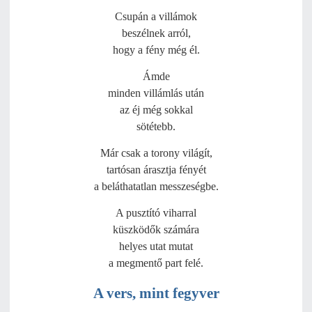
Csupán a villámok
beszélnek arról,
hogy a fény még él.
Ámde
minden villámlás után
az éj még sokkal
sötétebb.
Már csak a torony világít,
tartósan árasztja fényét
a beláthatatlan messzeségbe.
A pusztító viharral
küszködők számára
helyes utat mutat
a megmentő part felé.
A vers, mint fegyver