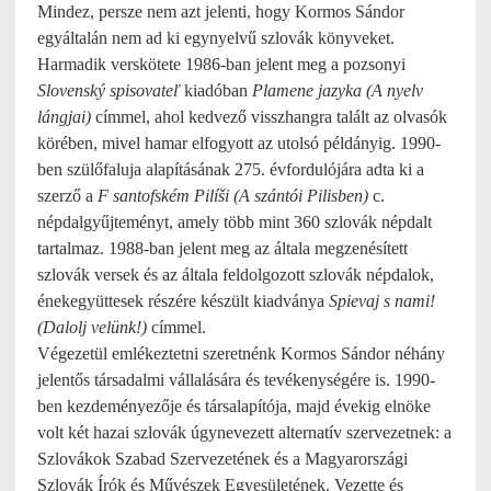
Mindez, persze nem azt jelenti, hogy Kormos Sándor
egyáltalán nem ad ki egynyelvű szlovák könyveket.
Harmadik verskötete 1986-ban jelent meg a pozsonyi
Slovenský spisovateľ
kiadóban
Plamene jazyka
(A nyelv
lángjai)
címmel, ahol kedvező visszhangra talált az olvasók
körében, mivel hamar elfogyott az utolsó példányig. 1990-
ben szülőfaluja alapításának 275. évfordulójára adta ki a
szerző a
F santofském Pilíši
(A szántói Pilisben)
c.
népdalgyűjteményt, amely több mint 360 szlovák népdalt
tartalmaz. 1988-ban jelent meg az általa megzenésített
szlovák versek és az általa feldolgozott szlovák népdalok,
énekegyüttesek részére készült kiadványa
Spievaj s nami!
(Dalolj velünk!)
címmel.
Végezetül emlékeztetni szeretnénk Kormos Sándor néhány
jelentős társadalmi vállalására és tevékenységére is. 1990-
ben kezdeményezője és társalapítója, majd évekig elnöke
volt két hazai szlovák úgynevezett alternatív szervezetnek: a
Szlovákok Szabad Szervezetének és a Magyarországi
Szlovák Írók és Művészek Egyesületének. Vezette és