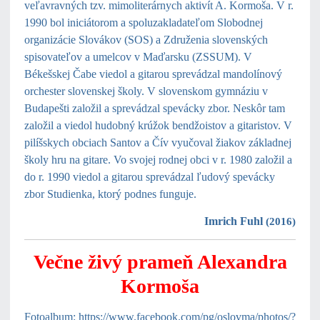
veľavravných tzv. mimoliterárnych aktivít A. Kormoša. V r.
1990 bol iniciátorom a spoluzakladateľom Slobodnej
organizácie Slovákov (SOS) a Združenia slovenských
spisovateľov a umelcov v Maďarsku (ZSSUM). V
Békešskej Čabe viedol a gitarou sprevádzal mandolínový
orchester slovenskej školy. V slovenskom gymnáziu v
Budapešti založil a sprevádzal spevácky zbor. Neskôr tam
založil a viedol hudobný krúžok bendžoistov a gitaristov. V
pilíšskych obciach Santov a Čív vyučoval žiakov základnej
školy hru na gitare. Vo svojej rodnej obci v r. 1980 založil a
do r. 1990 viedol a gitarou sprevádzal ľudový spevácky
zbor Studienka, ktorý podnes funguje.
Imrich Fuhl
(2016)
Večne živý prameň Alexandra
Kormoša
F
otoalbum
:
https://www.facebook.com/pg/oslovma/photos/?