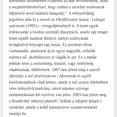
köteteinek szellemében Polifónia III-nak nevezhetnénk, azzal
a megkülönböztetéssel, hogy ezúttal a szerelmi motívumok
kifejtésére kerül különös hangsúly.”
A kétnyelvűség
jegyében adta ki a szerző az
Okrídľovanie kosou / Lobogó
szárnyam
(1995) c. versgyűjteményét is. A kötet egyik
érdekessége a borítón szereplő illusztráció, amely egy tenger
felett repülő madarat ábrázol, melyet szárnyának
levágásával fenyeget egy kasza. Ez azonban olyan
csodamadár, amelynek új és egyre nagyobb, erősebb
szárnya nő, akárhányszor is vágják le azt. Ez a madár
jelképe lehet a nemzetiség, nemzet, vagy emberiség
vitalitásának, túlélésének. 1997-ben jelent meg a szerző
Aforizmy a iné stručnoslovia / Aforizmák és egyéb
tömörmondások
című kötete, amely a szó szoros értelmében
véve kétnyelvű kiadvány, mivel minden szövege
szimmetrikusan két nyelven van jelen. 2003-ban jelent meg
a
Rozdúchať stlmený plameň / Szítsuk a lefojtott lángot
c.
verskötet, amely a költő harmincéves szonett-termését
mutatja be.