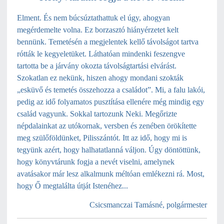
Elment. És nem búcsúztathattuk el úgy, ahogyan
megérdemelte volna. Ez borzasztó hiányérzetet kelt
bennünk. Temetésén a megjelentek ke
llő távolságot tartva
rótták le kegyeletüket. Láthatóan mindenki feszengve
tartotta be a járvány okozta távolságtartási elvárást.
Szokatlan ez nekünk, hiszen ahogy mondani szokták
„esküvő és temetés összehozza a családot”. Mi, a falu lakói,
pedig az idő folyamatos pusztítása ellenére még mindig egy
család vagyunk. Sokkal tartozunk Neki. Megőrizte
népdalainkat az utókornak, versben és zenében örökítette
meg szülőföldünket, Pilisszántót. Itt az idő, hogy mi is
tegyünk azért, hogy halhatatlanná váljon. Úgy döntöttünk,
hogy könyvtárunk fogja a nevét viselni, amelynek
avatásakor már lesz alkalmunk méltóan emlékezni rá. Most,
hogy Ő megtalálta útját Istenéhez...
Csicsmanczai Tamásné,
polgármester