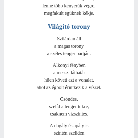
lenne több kenyerük végre,
megfakult egüknek kékje.
Világító torony
Szilárdan áll
a magas torony
a széles tenger partján.
Alkonyi fényben
a messzi láthatár
hűen követi azt a vonalat,
ahol az égbolt érintkezik a vízzel.
Csöndes,
szelíd a tenger tükre,
csaknem vízszintes.
A dagály és apály is
szintén szelíden