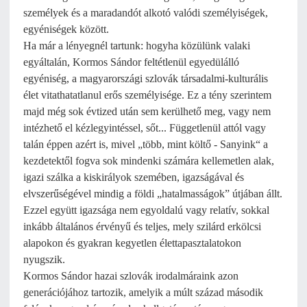
személyek és a maradandót alkotó valódi személyiségek,
egyéniségek között.
Ha már a lényegnél tartunk: hogyha közülünk valaki
egyáltalán, Kormos Sándor feltétlenül egyedülálló
egyéniség, a magyarországi szlovák társadalmi-kulturális
élet vitathatatlanul erős személyisége. Ez a tény szerintem
majd még sok évtized után sem kerülhető meg, vagy nem
intézhető el kézlegyintéssel, sőt... Függetlenül attól vagy
talán éppen azért is, mivel „több, mint költő - Sanyink“ a
kezdetektől fogva sok mindenki számára kellemetlen alak,
igazi szálka a kiskirályok szemében, igazságával és
elvszerűségével mindig a földi „hatalmasságok” útjában állt.
Ezzel együtt igazsága nem egyoldalú vagy relatív, sokkal
inkább általános érvényű és teljes, mely szilárd erkölcsi
alapokon és gyakran kegyetlen élettapasztalatokon
nyugszik.
Kormos Sándor hazai szlovák irodalmáraink azon
generációjához tartozik, amelyik a múlt század második