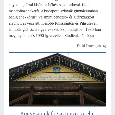
egyben gitárral kísérte a békéscsabai szlovák iskola
mandolinzenekarát, a budapesti szlovák gimnáziumban
pedig énekkórust, valamint bendzsó- és gitárszakkört
alapított és vezetett. Később Pilisszántón és Piliscséven
tanította gitározni a gyerekeket. Szülőfalujában 1980-ban
megalapította és 1990-ig vezette a Studienka énekkart.
Fuhl Imre
(2016)
Könyvtárunk fogja a nevét viselni