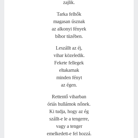
zajlik.
Tarka felhők
magasan úsznak
az alkonyi fények
bíbor tüzében.
Leszállt az éj,
vihar közeledik.
Fekete fellegek
eltakarnak
minden fényt
az égen.
Rettentő viharban
óriás hullámok nőnek.
Ki tudja, hogy az ég
szállt-e le a tengerre,
vagy a tenger
emelkedett-e fel hozzá.