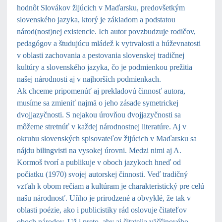
hodnôt Slovákov žijúcich v Maďarsku, predovšetkým
slovenského jazyka, ktorý je základom a podstatou
národ(nost)nej existencie. Ich autor povzbudzuje rodičov,
pedagógov a študujúcu mládež k vytrvalosti a húževnatosti
v oblasti zachovania a pestovania slovenskej tradičnej
kultúry a slovenského jazyka, čo je podmienkou prežitia
našej národnosti aj v najhorších podmienkach.
Ak chceme pripomenúť aj prekladovú činnosť autora,
musíme sa zmieniť najmä o jeho zásade symetrickej
dvojjazyčnosti. S nejakou úrovňou dvojjazyčnosti sa
môžeme stretnúť v každej národnostnej literatúre. Aj v
okruhu slovenských spisovateľov žijúcich v Maďarsku sa
nájdu bilingvisti na vysokej úrovni. Medzi nimi aj A.
Kormoš tvorí a publikuje v oboch jazykoch hneď od
počiatku (1970) svojej autorskej činnosti. Veď tradičný
vzťah k obom rečiam a kultúram je charakteristický pre celú
našu národnosť. Uňho je prirodzené a obvyklé, že tak v
oblasti poézie, ako i publicistiky rád oslovuje čitateľov
oboch národov. Už i preto, aby aj čitatelia väčšinového