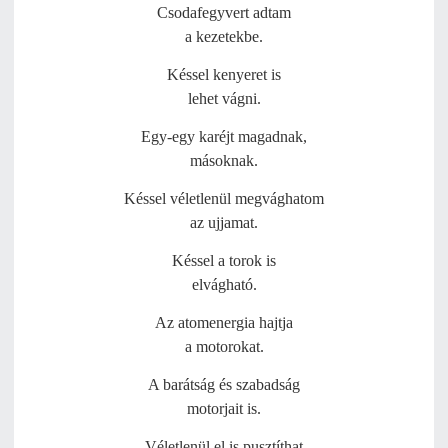
Csodafegyvert adtam
a kezetekbe.
Késsel kenyeret is
lehet vágni.
Egy-egy karéjt magadnak,
másoknak.
Késsel véletlenül megvághatom
az ujjamat.
Késsel a torok is
elvágható.
Az atomenergia hajtja
a motorokat.
A barátság és szabadság
motorjait is.
Véletlenül el is pusztíthat