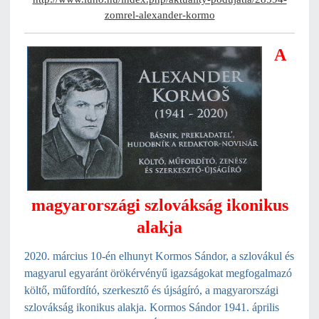
zomrel-alexander-kormo
A
magyarországi szlovákság ikonikus
alakja
2020. március 10-én elhunyt Kormos Sándor, a szlovákul és
magyarul egyaránt örökérvényű igazságokat megfogalmazó
költő, műfordító, szerkesztő és újságíró, a magyarországi
szlovákság ikonikus alakja. Kormos Sándor 1941. április