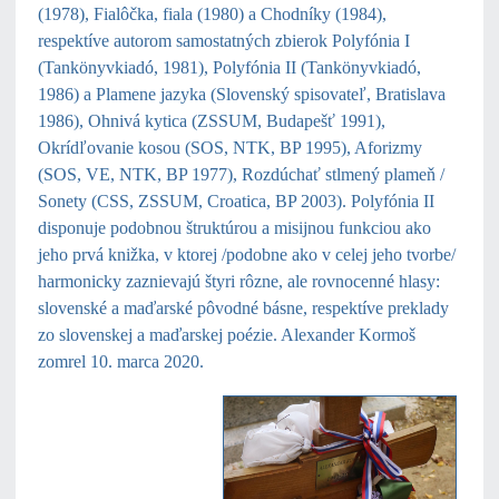
(1978), Fialôčka, fiala (1980) a Chodníky (1984),
respektíve autorom samostatných zbierok Polyfónia I
(Tankönyvkiadó, 1981), Polyfónia II (Tankönyvkiadó,
1986) a Plamene jazyka (Slovenský spisovateľ, Bratislava
1986), Ohnivá kytica (ZSSUM, Budapešť 1991),
Okrídľovanie kosou (SOS, NTK, BP 1995), Aforizmy
(SOS, VE, NTK, BP 1977), Rozdúchať stlmený plameň /
Sonety (CSS, ZSSUM, Croatica, BP 2003). Polyfónia II
disponuje podobnou štruktúrou a misijnou funkciou ako
jeho prvá knižka, v ktorej /podobne ako v celej jeho tvorbe/
harmonicky zaznievajú štyri rôzne, ale rovnocenné hlasy:
slovenské a maďarské pôvodné básne, respektíve preklady
zo slovenskej a maďarskej poézie. Alexander Kormoš
zomrel 10. marca 2020.