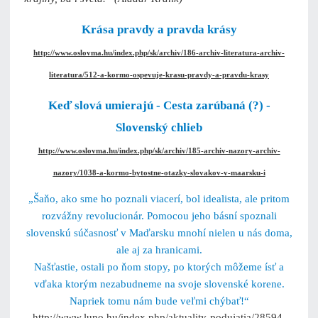
Krása pravdy a pravda krásy
http://www.oslovma.hu/index.php/sk/archiv/186-archiv-literatura-archiv-
literatura/512-a-kormo-ospevuje-krasu-pravdy-a-pravdu-krasy
Keď slová umierajú - Cesta zarúbaná (?) -
Slovenský chlieb
http://www.oslovma.hu/index.php/sk/archiv/185-archiv-nazory-archiv-
nazory/1038-a-kormo-bytostne-otazky-slovakov-v-maarsku-i
„Šaňo, ako sme ho poznali viacerí, bol idealista, ale pritom
rozvážny revolucionár. Pomocou jeho básní spoznali
slovenskú súčasnosť v Maďarsku mnohí nielen u nás doma,
ale aj za hranicami.
Našťastie, ostali po ňom stopy, po ktorých môžeme ísť a
vďaka ktorým nezabudneme na svoje slovenské korene.
Napriek tomu nám bude veľmi chýbať!“
http://www.luno.hu/index.php/aktuality-podujatia/28594-