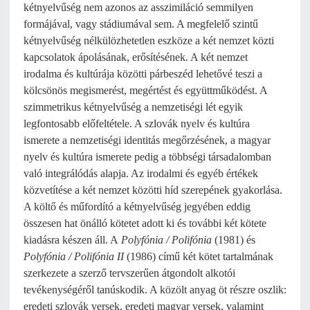
kétnyelvűség nem azonos az asszimiláció semmilyen
formájával, vagy stádiumával sem. A megfelelő szintű
kétnyelvűség nélkülözhetetlen eszköze a két nemzet közti
kapcsolatok ápolásának, erősítésének. A két nemzet
irodalma és kultúrája közötti párbeszéd lehetővé teszi a
kölcsönös megismerést, megértést és együttműködést. A
szimmetrikus kétnyelvűség a nemzetiségi lét egyik
legfontosabb előfeltétele. A szlovák nyelv és kultúra
ismerete a nemzetiségi identitás megőrzésének, a magyar
nyelv és kultúra ismerete pedig a többségi társadalomban
való integrálódás alapja. Az irodalmi és egyéb értékek
közvetítése a két nemzet közötti híd szerepének gyakorlása.
A költő és műfordító a kétnyelvűség jegyében eddig
összesen hat önálló kötetet adott ki és további két kötete
kiadásra készen áll. A
Polyfónia / Polifónia
(1981) és
Polyfónia / Polifónia II
(1986) című két kötet tartalmának
szerkezete a szerző tervszerűen átgondolt alkotói
tevékenységéről tanúskodik. A közölt anyag öt részre oszlik:
eredeti szlovák versek, eredeti magyar versek, valamint