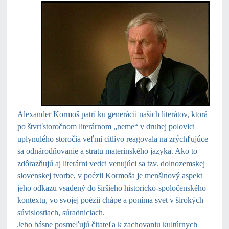
Alexander Kormoš patrí ku generácii našich literátov, ktorá
po štvrťstoročnom literárnom „neme“ v druhej polovici
uplynulého storočia veľmi citlivo reagovala na zrýchľujúce
sa odnárodňovanie a stratu materinského jazyka. Ako to
zdôrazňujú aj literárni vedci venujúci sa tzv. dolnozemskej
slovenskej tvorbe, v poézii Kormoša je menšinový aspekt
jeho odkazu vsadený do širšieho historicko-spoločenského
kontextu, vo svojej poézii chápe a poníma svet v širokých
súvislostiach, súradniciach.
Jeho básne posmeľujú čitateľa k zachovaniu kultúrnych