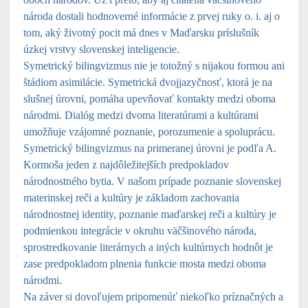
národa dostali hodnoverné informácie z prvej ruky o. i. aj o
tom, aký životný pocit má dnes v Maďarsku príslušník
úzkej vrstvy slovenskej inteligencie.
Symetrický bilingvizmus nie je totožný s nijakou formou ani
štádiom asimilácie. Symetrická dvojjazyčnosť, ktorá je na
slušnej úrovni, pomáha upevňovať kontakty medzi oboma
národmi. Dialóg medzi dvoma literatúrami a kultúrami
umožňuje vzájomné poznanie, porozumenie a spoluprácu.
Symetrický bilingvizmus na primeranej úrovni je podľa A.
Kormoša jeden z najdôležitejších predpokladov
národnostného bytia. V našom prípade poznanie slovenskej
materinskej reči a kultúry je základom zachovania
národnostnej identity, poznanie maďarskej reči a kultúry je
podmienkou integrácie v okruhu väčšinového národa,
sprostredkovanie literárnych a iných kultúrnych hodnôt je
zase predpokladom plnenia funkcie mosta medzi oboma
národmi.
Na záver si dovoľujem pripomenúť niekoľko príznačných a