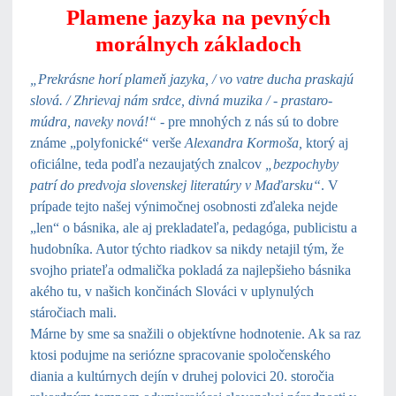
Plamene jazyka na pevných
morálnych základoch
„Prekrásne horí plameň jazyka, / vo vatre ducha praskajú
slová. / Zhrievaj nám srdce, divná muzika / - prastaro-
múdra, naveky nová!“
- pre mnohých z nás sú to dobre
známe „polyfonické“ verše
Alexandra Kormoša
,
ktorý aj
oficiálne, teda podľa nezaujatých znalcov
„bezpochyby
patrí do predvoja slovenskej literatúry v Maďarsku“
. V
prípade tejto našej výnimočnej osobnosti zďaleka nejde
„len“ o básnika, ale aj prekladateľa, pedagóga, publicistu a
hudobníka. Autor týchto riadkov sa nikdy netajil tým, že
svojho priateľa odmalička pokladá za najlepšieho básnika
akého tu, v našich končinách Slováci v uplynulých
stáročiach mali.
Márne by sme sa snažili o objektívne hodnotenie. Ak sa raz
ktosi podujme na seriózne spracovanie spoločenského
diania a kultúrnych dejín v druhej polovici 20. storočia