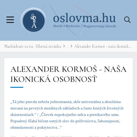
Nachádzate sa tu:
Hlavná stránka
Alexander Kormoš - naša ikonická osobnosť
ALEXANDER KORMOŠ - NAŠA
IKONICKÁ OSOBNOSŤ
„Tá jeho pravda nebola jednostranná, skôr univerzálna a absolútna
stavaná na pevných morálnych základoch a často krutých životných
skúsenostiach.“ / „Človek nepokojného srdca a prenikavého umu.
Popudený šľahá bičom ostrých slov do príživníctva, ľahostajnosti,
obmedzenosti a pokrytectva...“