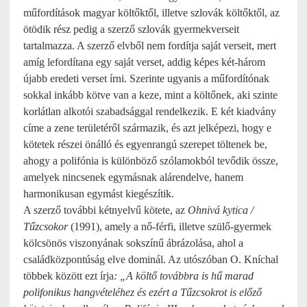
műfordítások magyar költőktől, illetve szlovák költőktől, az
ötödik rész pedig a szerző szlovák gyermekverseit
tartalmazza. A szerző elvből nem fordítja saját verseit, mert
amíg lefordítana egy saját verset, addig képes két-három
újabb eredeti verset írni. Szerinte ugyanis a műfordítónak
sokkal inkább kötve van a keze, mint a költőnek, aki szinte
korlátlan alkotói szabadsággal rendelkezik. E két kiadvány
címe a zene területéről származik, és azt jelképezi, hogy e
kötetek részei önálló és egyenrangú szerepet töltenek be,
ahogy a polifónia is különböző szólamokból tevődik össze,
amelyek nincsenek egymásnak alárendelve, hanem
harmonikusan egymást kiegészítik.
A szerző további kétnyelvű kötete, az
Ohnivá kytica /
Tűzcsokor
(1991), amely a nő-férfi, illetve szülő-gyermek
kölcsönös viszonyának sokszínű ábrázolása, ahol a
családközpontúság elve dominál. Az utószóban O. Kníchal
többek között ezt írja
: „A költő továbbra is hű marad
polifonikus hangvételéhez és ezért a Tűzcsokrot is előző