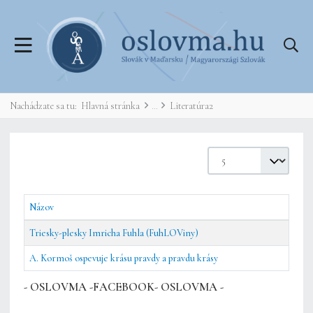
Nachádzate sa tu:
Hlavná stránka
Literatúra2
Zobrazené položky
Názov
Triesky-plesky Imricha Fuhla (FuhLOViny)
A. Kormoš ospevuje krásu pravdy a pravdu krásy
Články
- OSLOVMA -FACEBOOK- OSLOVMA -