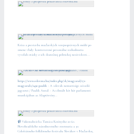
Kríza a prestavba maďarských verejnoprávnych médií po
zmene vlády: kontroverzné personálne rozhodnutia
vyvolali otázky o ich skutočnej politickej nezávislosti....
https://www.oslovma.hu/index.php/sk/magyarul/171-
magyarul2/1491-paulik
- A szlovák nemzetiségi szószóló
jegyzetei / Paulik Antal: - Az elmúlt két hét parlamenti
munkájában az Alaptörvény...
📹 Videonahrávka Tamása Kerényiho zo 60.
Novohradského národnostného stretnutia a 30.
Celoštátneho folklórneho festivalu Slovákov v Maďarsku,