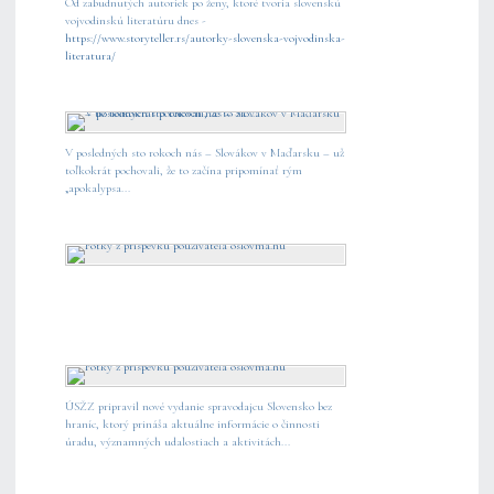
Od zabudnutých autoriek po ženy, ktoré tvoria slovenskú
vojvodinskú literatúru dnes -
https://www.storyteller.rs/autorky-slovenska-vojvodinska-
literatura/
V posledných sto rokoch nás – Slovákov v Maďarsku – už
toľkokrát pochovali, že to začína pripomínať rým
„apokalypsa...
ÚSŽZ pripravil nové vydanie spravodajcu Slovensko bez
hraníc, ktorý prináša aktuálne informácie o činnosti
úradu, významných udalostiach a aktivitách...