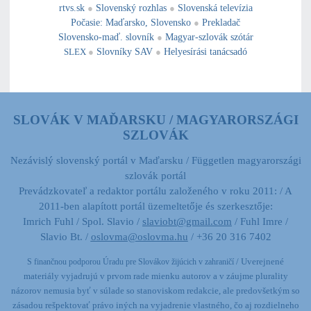
rtvs.sk
●
Slovenský rozhlas
●
Slovenská televízia
Počasie
:
Maďarsko
,
Slovensko
●
Prekladač
Slovensko-maď. slovník
●
Magyar-szlovák szótár
SLEX
●
Slovníky SAV
●
Helyesírási tanácsadó
SLOVÁK V MAĎARSKU / MAGYARORSZÁGI
SZLOVÁK
Nezávislý slovenský portál v Maďarsku / Független magyarországi
szlovák portál
Prevádzkovateľ a redaktor portálu založeného v roku 2011: / A
2011-ben alapított portál üzemeltetője és szerkesztője:
Imrich Fuhl / Spol. Slavio /
slaviobt@gmail.com
/ Fuhl Imre /
Slavio Bt. /
oslovma@oslovma.hu
/ +36 20 316 7402
/ Uverejnené
S finančnou podporou Úradu pre Slovákov žijúcich v zahraničí
materiály vyjadrujú v prvom rade mienku autorov a v záujme plurality
názorov nemusia byť v súlade so stanoviskom redakcie,
ale predovšetkým so
zásadou rešpektovať právo iných na vyjadrenie vlastného, čo aj rozdielneho