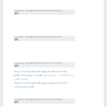
https://www.luno.hu/index.php/aktuality/aktuality-
publicistika/33939-v-zrkadle-asu-33-2026
- V zrkadle času /
ĽuNo-Archív:
https://www.luno.hu/index.php/component/search/?
searchword=zrkadle