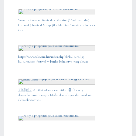
Slovenský svet na festivale v Martine 💃 Medzinárodný
krajanský festival MS spojil v Martine Slovákov z domova
i zo...
https://www.oslovma.hu/index.php/sk/kultura/155-
kultura1/1210-festival-v-banke-bohatstvo-naej-slovae
🇸🇰 🇭🇺 A pilisi szlovák élet titkai 🗿 Čo keby
slovenské samosprávy v Maďarsku zabojovali o osadenie
alebo obnovenie...