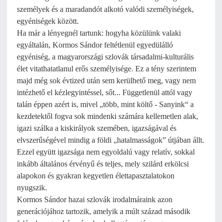
személyek és a maradandót alkotó valódi személyiségek,
egyéniségek között.
Ha már a lényegnél tartunk: hogyha közülünk valaki
egyáltalán, Kormos Sándor feltétlenül egyedülálló
egyéniség, a magyarországi szlovák társadalmi-kulturális
élet vitathatatlanul erős személyisége. Ez a tény szerintem
majd még sok évtized után sem kerülhető meg, vagy nem
intézhető el kézlegyintéssel, sőt... Függetlenül attól vagy
talán éppen azért is, mivel „több, mint költő - Sanyink“ a
kezdetektől fogva sok mindenki számára kellemetlen alak,
igazi szálka a kiskirályok szemében, igazságával és
elvszerűségével mindig a földi „hatalmasságok” útjában állt.
Ezzel együtt igazsága nem egyoldalú vagy relatív, sokkal
inkább általános érvényű és teljes, mely szilárd erkölcsi
alapokon és gyakran kegyetlen élettapasztalatokon
nyugszik.
Kormos Sándor hazai szlovák irodalmáraink azon
generációjához tartozik, amelyik a múlt század második