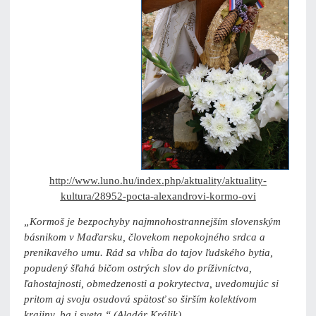
http://www.luno.hu/index.php/aktuality/aktuality-
kultura/28952-pocta-alexandrovi-kormo-ovi
„Kormoš je bezpochyby najmnohostrannejším slovenským
básnikom v Maďarsku, človekom nepokojného srdca a
prenikavého umu. Rád sa vhĺba do tajov ľudského bytia,
popudený šľahá bičom ostrých slov do príživníctva,
ľahostajnosti, obmedzenosti a pokrytectva, uvedomujúc si
pritom aj svoju osudovú spätosť so širším kolektívom
krajiny, ba i sveta.“ (Aladár Králik)