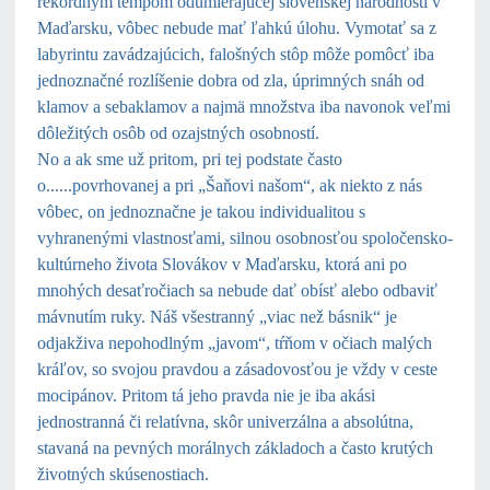
rekordným tempom odumierajúcej slovenskej národnosti v
Maďarsku, vôbec nebude mať ľahkú úlohu. Vymotať sa z
labyrintu zavádzajúcich, falošných stôp môže pomôcť iba
jednoznačné rozlíšenie dobra od zla, úprimných snáh od
klamov a sebaklamov a najmä množstva iba navonok veľmi
dôležitých osôb od ozajstných osobností.
No a ak sme už pritom, pri tej podstate často
o......povrhovanej a pri „Šaňovi našom“, ak niekto z nás
vôbec, on jednoznačne je takou individualitou s
vyhranenými vlastnosťami, silnou osobnosťou spoločensko-
kultúrneho života Slovákov v Maďarsku, ktorá ani po
mnohých desaťročiach sa nebude dať obísť alebo odbaviť
mávnutím ruky. Náš všestranný „viac než básnik“ je
odjakživa nepohodlným „javom“, tŕňom v očiach malých
kráľov, so svojou pravdou a zásadovosťou je vždy v ceste
mocipánov. Pritom tá jeho pravda nie je iba akási
jednostranná či relatívna, skôr univerzálna a absolútna,
stavaná na pevných morálnych základoch a často krutých
životných
skúsenostiach.