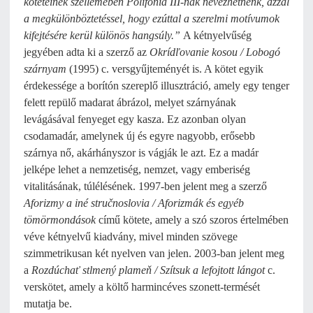
köteteinek szellemében Polifónia III-nak nevezhetnénk, azzal
a megkülönböztetéssel, hogy ezúttal a szerelmi motívumok
kifejtésére kerül különös hangsúly.”
A kétnyelvűség
jegyében adta ki a szerző az
Okrídľovanie kosou / Lobogó
szárnyam
(1995) c. versgyűjteményét is. A kötet egyik
érdekessége a borítón szereplő illusztráció, amely egy tenger
felett repülő madarat ábrázol, melyet szárnyának
levágásával fenyeget egy kasza. Ez azonban olyan
csodamadár, amelynek új és egyre nagyobb, erősebb
szárnya nő, akárhányszor is vágják le azt. Ez a madár
jelképe lehet a nemzetiség, nemzet, vagy emberiség
vitalitásának, túlélésének. 1997-ben jelent meg a szerző
Aforizmy a iné stručnoslovia / Aforizmák és egyéb
tömörmondások
című kötete, amely a szó szoros értelmében
véve kétnyelvű kiadvány, mivel minden szövege
szimmetrikusan két nyelven van jelen. 2003-ban jelent meg
a
Rozdúchať stlmený plameň / Szítsuk a lefojtott lángot
c.
verskötet, amely a költő harmincéves szonett-termését
mutatja be.