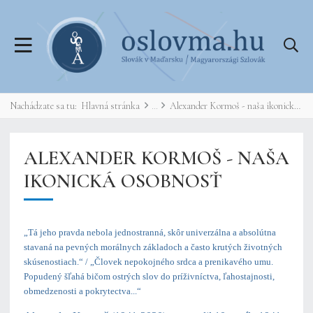
Nachádzate sa tu:
Hlavná stránka
Alexander Kormoš - naša ikonická osobnosť
ALEXANDER KORMOŠ - NAŠA
IKONICKÁ OSOBNOSŤ
„Tá jeho pravda nebola jednostranná, skôr univerzálna a absolútna
stavaná na pevných morálnych základoch a často krutých životných
skúsenostiach.“ / „Človek nepokojného srdca a prenikavého umu.
Popudený šľahá bičom ostrých slov do príživníctva, ľahostajnosti,
obmedzenosti a pokrytectva...“