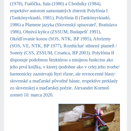
(1978), Fialôčka, fiala (1980) a Chodníky (1984),
respektíve autorom samostatných zbierok Polyfónia I
(Tankönyvkiadó, 1981), Polyfónia II (Tankönyvkiadó,
1986) a Plamene jazyka (Slovenský spisovateľ, Bratislava
1986), Ohnivá kytica (ZSSUM, Budapešť 1991),
Okrídľovanie kosou (SOS, NTK, BP 1995), Aforizmy
(SOS, VE, NTK, BP 1977), Rozdúchať stlmený plameň /
Sonety (CSS, ZSSUM, Croatica, BP 2003). Polyfónia II
disponuje podobnou štruktúrou a misijnou funkciou ako
jeho prvá knižka, v ktorej /podobne ako v celej jeho tvorbe/
harmonicky zaznievajú štyri rôzne, ale rovnocenné hlasy:
slovenské a maďarské pôvodné básne, respektíve preklady
zo slovenskej a maďarskej poézie. Alexander Kormoš
zomrel 10. marca 2020.