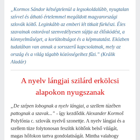
„Kormos Sándor kétségtelenül a legsokoldalúbb, nyugtalan
szívvel és átható értelemmel megáldott magyarországi
szlovák költő. Leginkább az emberi lét titkait fürkészi. Éles
szavainak ostorával szenvedélyesen sújtja az élősködést, a
könnyelműséget, a korlátoltságot és a képmutatást. Eközben
tudatában van annak a sorsszerű kapcsolatnak, mely az
ország és a világ tágabb közösségeihez fűzi.” (
Králik
Aladár
)
A nyelv lángjai szilárd erkölcsi
alapokon nyugszanak
„De szépen lobognak a nyelv lángjai, a szellem tüzében
pattognak a szavak...”
- így kezdődik
Alexander Kormoš
Polyfónia c. szlovák nyelvű szonettje. A nyelv lángjai és a
szellem tüze folytonosan feszítik költőnk belső világát,
magas hőfokon tartva gondolatiságát. Mintha valahogy