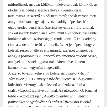
műfordítások magyar költőktől, illetve szlovák költőktől, az
ötödik rész pedig a szerző szlovák gyermekverseit
tartalmazza. A szerző elvből nem fordítja saját verseit, mert
amíg lefordítana egy saját verset, addig képes két-három
újabb eredeti verset írni. Szerinte ugyanis a műfordítónak
sokkal inkább kötve van a keze, mint a költőnek, aki szinte
korlátlan alkotói szabadsággal rendelkezik. E két kiadvány
címe a zene területéről származik, és azt jelképezi, hogy e
kötetek részei önálló és egyenrangú szerepet töltenek be,
ahogy a polifónia is különböző szólamokból tevődik össze,
amelyek nincsenek egymásnak alárendelve, hanem
harmonikusan egymást kiegészítik.
A szerző további kétnyelvű kötete, az
Ohnivá kytica /
Tűzcsokor
(1991), amely a nő-férfi, illetve szülő-gyermek
kölcsönös viszonyának sokszínű ábrázolása, ahol a
családközpontúság elve dominál. Az utószóban O. Kníchal
többek között ezt írja
: „A költő továbbra is hű marad
polifonikus hangvételéhez és ezért a Tűzcsokrot is előző