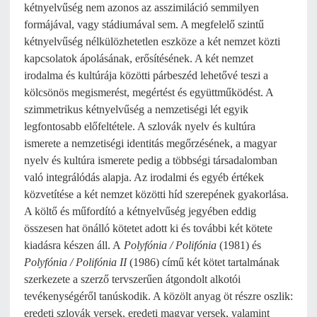
kétnyelvűség nem azonos az asszimiláció semmilyen
formájával, vagy stádiumával sem. A megfelelő szintű
kétnyelvűség nélkülözhetetlen eszköze a két nemzet közti
kapcsolatok ápolásának, erősítésének. A két nemzet
irodalma és kultúrája közötti párbeszéd lehetővé teszi a
kölcsönös megismerést, megértést és együttműködést. A
szimmetrikus kétnyelvűség a nemzetiségi lét egyik
legfontosabb előfeltétele. A szlovák nyelv és kultúra
ismerete a nemzetiségi identitás megőrzésének, a magyar
nyelv és kultúra ismerete pedig a többségi társadalomban
való integrálódás alapja. Az irodalmi és egyéb értékek
közvetítése a két nemzet közötti híd szerepének gyakorlása.
A költő és műfordító a kétnyelvűség jegyében eddig
összesen hat önálló kötetet adott ki és további két kötete
kiadásra készen áll. A
Polyfónia / Polifónia
(1981) és
Polyfónia / Polifónia II
(1986) című két kötet tartalmának
szerkezete a szerző tervszerűen átgondolt alkotói
tevékenységéről tanúskodik. A közölt anyag öt részre oszlik:
eredeti szlovák versek, eredeti magyar versek, valamint