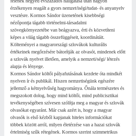
felének negyed évszázados hallgatása után nagyon
érzékenyen reagált a gyors nemzet/iségi/tudat- és anyanyelv
vesztésre. Kormos Sándor üzenetének kisebbségi
nézőpontja tágabb történelmi-társadalmi
szövegkörnyezetébe van beágyazva, érti és közvetíteni
képes a világ tágabb összefüggéseit, koordinátáit.
Költeményei a magyarországi szlovákok kulturális
értékeinek megőrzésére bátorítják az olvasót, mindenek előtt
a szlovák nyelvet illetően, amelyik a nemzeti/ségi/ létezés
alapja és lényege.
Kormos Sándor költői pályafutásának kezdete óta mindkét
nyelven ír és publikál. Hiszen nemzetiségünk egészére
jellemző a kétnyelvűség hagyománya. Őnála természetes és
megszokott dolog, hogy mind költői, mind publicisztikai
tevékenységében szívesen szólítja meg a magyar és szlovák
olvasókat egyaránt. Már csak azért is, hogy a magyar
olvasók is első kézből kapjanak hiteles információkat
többek között arról, milyen életérzése van a hazai szlovák
értelmiség szűk rétegének. Kormos szerint szimmetrikus