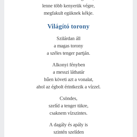
lenne több kenyerük végre,
megfakult egüknek kékje.
Világító torony
Szilárdan áll
a magas torony
a széles tenger partján.
Alkonyi fényben
a messzi láthatár
hűen követi azt a vonalat,
ahol az égbolt érintkezik a vízzel.
Csöndes,
szelíd a tenger tükre,
csaknem vízszintes.
A dagály és apály is
szintén szelíden