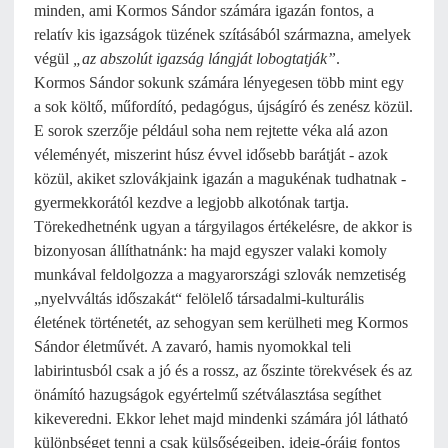
minden, ami Kormos Sándor számára igazán fontos, a
relatív kis igazságok tüzének szításából származna, amelyek
végül
„az abszolút igazság lángját lobogtatják”
.
Kormos Sándor sokunk számára lényegesen több mint egy
a sok költő, műfordító, pedagógus, újságíró és zenész közül.
E sorok szerzője például soha nem rejtette véka alá azon
véleményét, miszerint húsz évvel idősebb barátját - azok
közül, akiket szlovákjaink igazán a magukénak tudhatnak -
gyermekkorától kezdve a legjobb alkotónak tartja.
Törekedhetnénk ugyan a tárgyilagos értékelésre, de akkor is
bizonyosan állíthatnánk: ha majd egyszer valaki komoly
munkával feldolgozza a magyarországi szlovák nemzetiség
„nyelvváltás időszakát“ felölelő társadalmi-kulturális
életének történetét, az sehogyan sem kerülheti meg Kormos
Sándor életművét. A zavaró, hamis nyomokkal teli
labirintusból csak a jó és a rossz, az őszinte törekvések és az
önámító hazugságok egyértelmű szétválasztása segíthet
kikeveredni. Ekkor lehet majd mindenki számára jól látható
különbséget tenni a csak külsőségeiben, ideig-óráig fontos