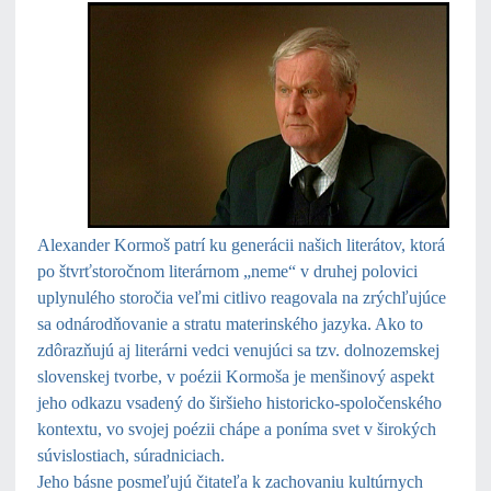
Alexander Kormoš patrí ku generácii našich literátov, ktorá
po štvrťstoročnom literárnom „neme“ v druhej polovici
uplynulého storočia veľmi citlivo reagovala na zrýchľujúce
sa odnárodňovanie a stratu materinského jazyka. Ako to
zdôrazňujú aj literárni vedci venujúci sa tzv. dolnozemskej
slovenskej tvorbe, v poézii Kormoša je menšinový aspekt
jeho odkazu vsadený do širšieho historicko-spoločenského
kontextu, vo svojej poézii chápe a poníma svet v širokých
súvislostiach, súradniciach.
Jeho básne posmeľujú čitateľa k zachovaniu kultúrnych