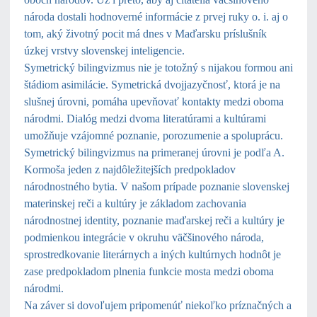
národa dostali hodnoverné informácie z prvej ruky o. i. aj o
tom, aký životný pocit má dnes v Maďarsku príslušník
úzkej vrstvy slovenskej inteligencie.
Symetrický bilingvizmus nie je totožný s nijakou formou ani
štádiom asimilácie. Symetrická dvojjazyčnosť, ktorá je na
slušnej úrovni, pomáha upevňovať kontakty medzi oboma
národmi. Dialóg medzi dvoma literatúrami a kultúrami
umožňuje vzájomné poznanie, porozumenie a spoluprácu.
Symetrický bilingvizmus na primeranej úrovni je podľa A.
Kormoša jeden z najdôležitejších predpokladov
národnostného bytia. V našom prípade poznanie slovenskej
materinskej reči a kultúry je základom zachovania
národnostnej identity, poznanie maďarskej reči a kultúry je
podmienkou integrácie v okruhu väčšinového národa,
sprostredkovanie literárnych a iných kultúrnych hodnôt je
zase predpokladom plnenia funkcie mosta medzi oboma
národmi.
Na záver si dovoľujem pripomenúť niekoľko príznačných a