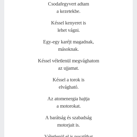
Csodafegyvert adtam
a kezetekbe.
Késsel kenyeret is
lehet vágni.
Egy-egy karéjt magadnak,
másoknak.
Késsel véletlenül megvághatom
az ujjamat.
Késsel a torok is
elvágható.
Az atomenergia hajtja
a motorokat.
A barátság és szabadság
motorjait is.
Véletlenül el is pusztíthat