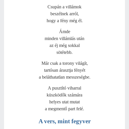
Csupán a villámok
beszélnek arról,
hogy a fény még él.
Ámde
minden villámlás után
az éj még sokkal
sötétebb.
Már csak a torony világít,
tartósan árasztja fényét
a beláthatatlan messzeségbe.
A pusztító viharral
küszködők számára
helyes utat mutat
a megmentő part felé.
A vers, mint fegyver