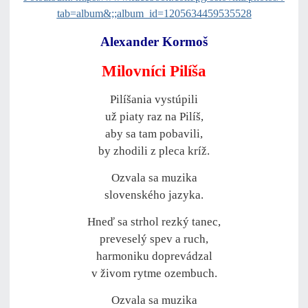
tab=album&;;album_id=1205634459535528
Alexander Kormoš
Milovníci Pilíša
Pilíšania vystúpili
už piaty raz na Pilíš,
aby sa tam pobavili,
by zhodili z pleca kríž.
Ozvala sa muzika
slovenského jazyka.
Hneď sa strhol rezký tanec,
preveselý spev a ruch,
harmoniku doprevádzal
v živom rytme ozembuch.
Ozvala sa muzika