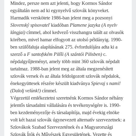
Mindez, persze nem azt jelenti, hogy Kormos Sándor
egyáltalán nem ad ki egynyelvű szlovák könyveket.
Harmadik verskötete 1986-ban jelent meg a pozsonyi
Slovenský spisovateľ
kiadóban
Plamene jazyka
(A nyelv
lángjai)
címmel, ahol kedvező visszhangra talált az olvasók
körében, mivel hamar elfogyott az utolsó példányig. 1990-
ben szülőfaluja alapításának 275. évfordulójára adta ki a
szerző a
F santofském Pilíši
(A szántói Pilisben)
c.
népdalgyűjteményt, amely több mint 360 szlovák népdalt
tartalmaz. 1988-ban jelent meg az általa megzenésített
szlovák versek és az általa feldolgozott szlovák népdalok,
énekegyüttesek részére készült kiadványa
Spievaj s nami!
(Dalolj velünk!)
címmel.
Végezetül emlékeztetni szeretnénk Kormos Sándor néhány
jelentős társadalmi vállalására és tevékenységére is. 1990-
ben kezdeményezője és társalapítója, majd évekig elnöke
volt két hazai szlovák úgynevezett alternatív szervezetnek: a
Szlovákok Szabad Szervezetének és a Magyarországi
Szlovák Írók és Művészek Egyesületének. Vezette és