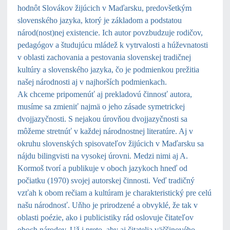
hodnôt Slovákov žijúcich v Maďarsku, predovšetkým
slovenského jazyka, ktorý je základom a podstatou
národ(nost)nej existencie. Ich autor povzbudzuje rodičov,
pedagógov a študujúcu mládež k vytrvalosti a húževnatosti
v oblasti zachovania a pestovania slovenskej tradičnej
kultúry a slovenského jazyka, čo je podmienkou prežitia
našej národnosti aj v najhorších podmienkach.
Ak chceme pripomenúť aj prekladovú činnosť autora,
musíme sa zmieniť najmä o jeho zásade symetrickej
dvojjazyčnosti. S nejakou úrovňou dvojjazyčnosti sa
môžeme stretnúť v každej národnostnej literatúre. Aj v
okruhu slovenských spisovateľov žijúcich v Maďarsku sa
nájdu bilingvisti na vysokej úrovni. Medzi nimi aj A.
Kormoš tvorí a publikuje v oboch jazykoch hneď od
počiatku (1970) svojej autorskej činnosti. Veď tradičný
vzťah k obom rečiam a kultúram je charakteristický pre celú
našu národnosť. Uňho je prirodzené a obvyklé, že tak v
oblasti poézie, ako i publicistiky rád oslovuje čitateľov
oboch národov. Už i preto, aby aj čitatelia väčšinového