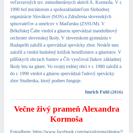
veľavravných tzv. mimoliterárnych aktivít A. Kormoša. V r.
1990 bol iniciátorom a spoluzakladateľom Slobodnej
organizácie Slovákov (SOS) a Združenia slovenských
spisovateľov a umelcov v Maďarsku (ZSSUM). V
Békešskej Čabe viedol a gitarou sprevádzal mandolínový
orchester slovenskej školy. V slovenskom gymnáziu v
Budapešti založil a sprevádzal spevácky zbor. Neskôr tam
založil a viedol hudobný krúžok bendžoistov a gitaristov. V
pilíšskych obciach Santov a Čív vyučoval žiakov základnej
školy hru na gitare. Vo svojej rodnej obci v r. 1980 založil a
do r. 1990 viedol a gitarou sprevádzal ľudový spevácky
zbor Studienka, ktorý podnes funguje.
Imrich Fuhl
(2016)
Večne živý prameň Alexandra
Kormoša
F
otoalbum
:
https://www.facebook.com/pg/oslovma/photos/?