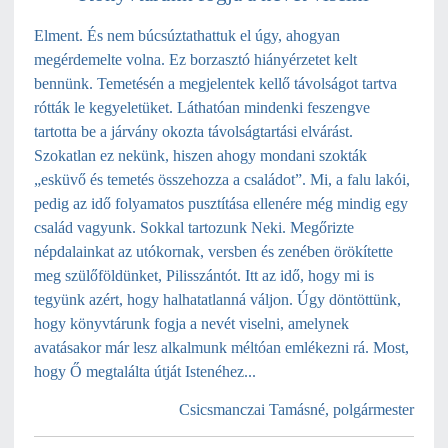
Elment. És nem búcsúztathattuk el úgy, ahogyan
megérdemelte volna. Ez borzasztó hiányérzetet kelt
bennünk. Temetésén a megjelentek ke
llő távolságot tartva
rótták le kegyeletüket. Láthatóan mindenki feszengve
tartotta be a járvány okozta távolságtartási elvárást.
Szokatlan ez nekünk, hiszen ahogy mondani szokták
„esküvő és temetés összehozza a családot”. Mi, a falu lakói,
pedig az idő folyamatos pusztítása ellenére még mindig egy
család vagyunk. Sokkal tartozunk Neki. Megőrizte
népdalainkat az utókornak, versben és zenében örökítette
meg szülőföldünket, Pilisszántót. Itt az idő, hogy mi is
tegyünk azért, hogy halhatatlanná váljon. Úgy döntöttünk,
hogy könyvtárunk fogja a nevét viselni, amelynek
avatásakor már lesz alkalmunk méltóan emlékezni rá. Most,
hogy Ő megtalálta útját Istenéhez...
Csicsmanczai Tamásné,
polgármester