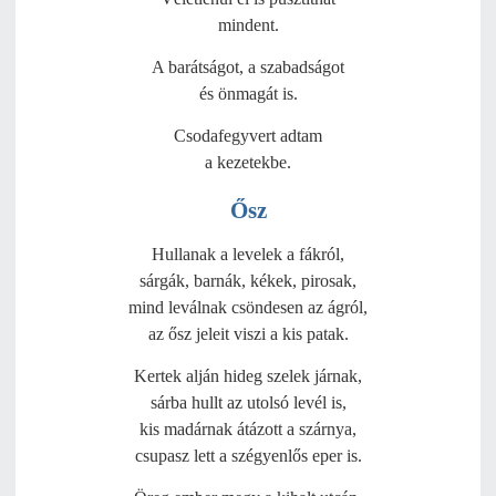
mindent.
A barátságot, a szabadságot
és önmagát is.
Csodafegyvert adtam
a kezetekbe.
Ősz
Hullanak a levelek a fákról,
sárgák, barnák, kékek, pirosak,
mind leválnak csöndesen az ágról,
az ősz jeleit viszi a kis patak.
Kertek alján hideg szelek járnak,
sárba hullt az utolsó levél is,
kis madárnak átázott a szárnya,
csupasz lett a szégyenlős eper is.