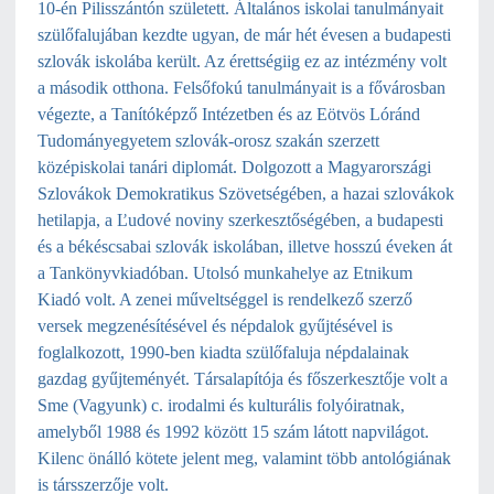
10-én Pilisszántón született. Általános iskolai tanulmányait
szülőfalujában kezdte ugyan, de már hét évesen a budapesti
szlovák iskolába került. Az érettségiig ez az intézmény volt
a második otthona. Felsőfokú tanulmányait is a fővárosban
végezte, a Tanítóképző Intézetben és az Eötvös Lóránd
Tudományegyetem szlovák-orosz szakán szerzett
középiskolai tanári diplomát. Dolgozott a Magyarországi
Szlovákok Demokratikus Szövetségében, a hazai szlovákok
hetilapja, a Ľudové noviny szerkesztőségében, a budapesti
és a békéscsabai szlovák iskolában, illetve hosszú éveken át
a Tankönyvkiadóban. Utolsó munkahelye az Etnikum
Kiadó volt. A zenei műveltséggel is rendelkező szerző
versek megzenésítésével és népdalok gyűjtésével is
foglalkozott, 1990-ben kiadta szülőfaluja népdalainak
gazdag gyűjteményét. Társalapítója és főszerkesztője volt a
Sme (Vagyunk) c. irodalmi és kulturális folyóiratnak,
amelyből 1988 és 1992 között 15 szám látott napvilágot.
Kilenc önálló kötete jelent meg, valamint több antológiának
is társszerzője volt.