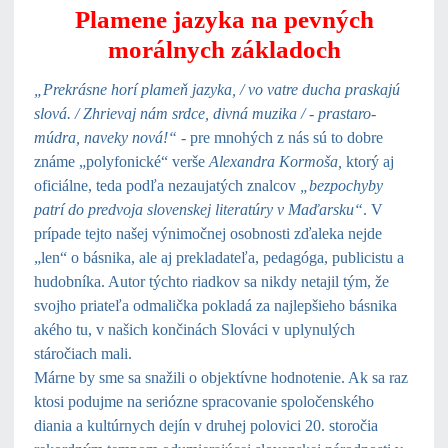
Plamene jazyka na pevných
morálnych základoch
„Prekrásne horí plameň jazyka, / vo vatre ducha praskajú
slová. / Zhrievaj nám srdce, divná muzika / - prastaro-
múdra, naveky nová!“
- pre mnohých z nás sú to dobre
známe „polyfonické“ verše
Alexandra Kormoša
,
ktorý aj
oficiálne, teda podľa nezaujatých znalcov
„bezpochyby
patrí do predvoja slovenskej literatúry v Maďarsku“
. V
prípade tejto našej výnimočnej osobnosti zďaleka nejde
„len“ o básnika, ale aj prekladateľa, pedagóga, publicistu a
hudobníka. Autor týchto riadkov sa nikdy netajil tým, že
svojho priateľa odmalička pokladá za najlepšieho básnika
akého tu, v našich končinách Slováci v uplynulých
stáročiach mali.
Márne by sme sa snažili o objektívne hodnotenie. Ak sa raz
ktosi podujme na seriózne spracovanie spoločenského
diania a kultúrnych dejín v druhej polovici 20. storočia