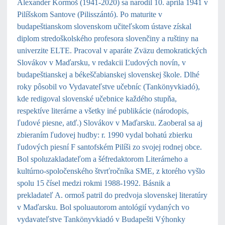
Alexander Kormoš (1941-2020) sa narodil 10. apríla 1941 v
Pilíšskom Santove (Pilisszántó). Po maturite v
budapeštianskom slovenskom učiteľskom ústave získal
diplom stredoškolského profesora slovenčiny a ruštiny na
univerzite ELTE. Pracoval v aparáte Zväzu demokratických
Slovákov v Maďarsku, v redakcii Ľudových novín, v
budapeštianskej a békeščabianskej slovenskej škole. Dlhé
roky pôsobil vo Vydavateľstve učebníc (Tankönyvkiadó),
kde redigoval slovenské učebnice každého stupňa,
respektíve literárne a všetky iné publikácie (národopis,
ľudové piesne, atď.) Slovákov v Maďarsku. Zaoberal sa aj
zbieraním ľudovej hudby: r. 1990 vydal bohatú zbierku
ľudových piesní F santofském Pilíši zo svojej rodnej obce.
Bol spoluzakladateľom a šéfredaktorom Literárneho a
kultúrno-spoločenského štvrťročníka SME, z ktorého vyšlo
spolu 15 čísel medzi rokmi 1988-1992. Básnik a
prekladateľ A. ormoš patril do predvoja slovenskej literatúry
v Maďarsku. Bol spoluautorom antológií vydaných vo
vydavateľstve Tankönyvkiadó v Budapešti Výhonky