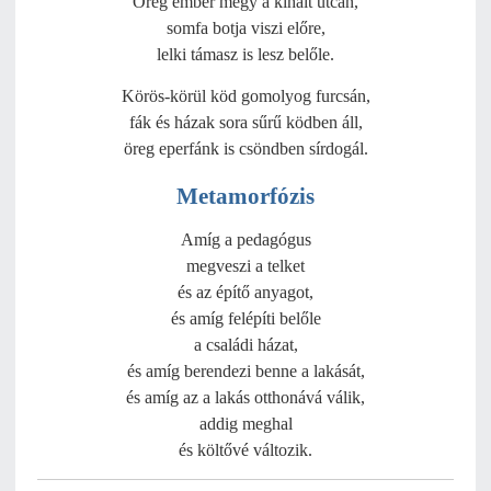
Öreg ember megy a kihalt utcán,
somfa botja viszi előre,
lelki támasz is lesz belőle.
Körös-körül köd gomolyog furcsán,
fák és házak sora sűrű ködben áll,
öreg eperfánk is csöndben sírdogál.
Metamorfózis
Amíg a pedagógus
megveszi a telket
és az építő anyagot,
és amíg felépíti belőle
a családi házat,
és amíg berendezi benne a lakását,
és amíg az a lakás otthonává válik,
addig meghal
és költővé változik.