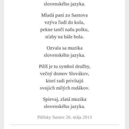
slovenského jazyka.
Mladá pani zo Santova
vzýva ľudí do kola,
pekne tančí našu polku,
sťaby na bále bola.
Ozvala sa muzika
slovenského jazyka.
Pilíš je tu symbol družby,
večný domov Slovákov,
ktorí radi privítajú
svojich milých rodákov.
Spievaj, zlatá muzika
slovenského jazyka.
Pilíšsky Santov 26. mája 2013