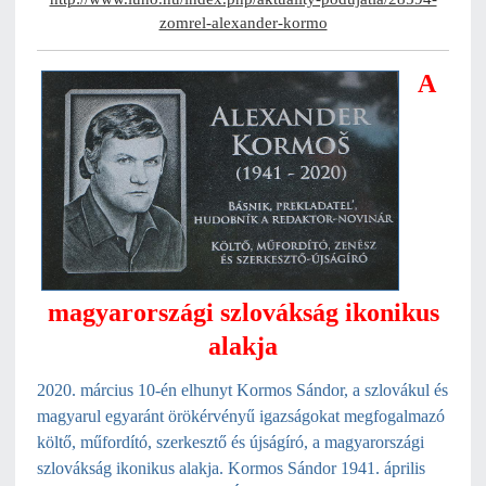
zomrel-alexander-kormo
A
magyarországi szlovákság ikonikus
alakja
2020. március 10-én elhunyt Kormos Sándor, a szlovákul és
magyarul egyaránt örökérvényű igazságokat megfogalmazó
költő, műfordító, szerkesztő és újságíró, a magyarországi
szlovákság ikonikus alakja. Kormos Sándor 1941. április