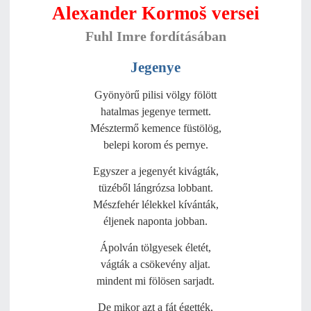
Alexander Kormoš versei
Fuhl Imre fordításában
Jegenye
Gyönyörű pilisi völgy fölött
hatalmas jegenye termett.
Mésztermő kemence füstölög,
belepi korom és pernye.
Egyszer a jegenyét kivágták,
tüzéből lángrózsa lobbant.
Mészfehér lélekkel kívánták,
éljenek naponta jobban.
Ápolván tölgyesek életét,
vágták a csökevény aljat.
mindent mi fölösen sarjadt.
De mikor azt a fát égették,