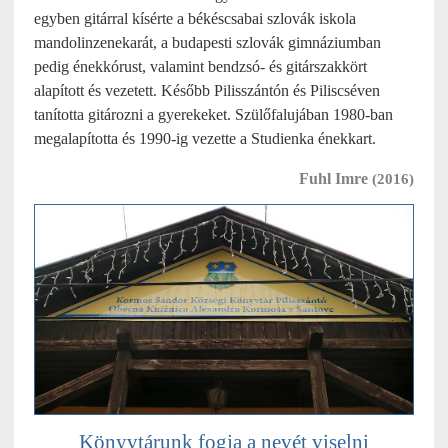
egyben gitárral kísérte a békéscsabai szlovák iskola
mandolinzenekarát, a budapesti szlovák gimnáziumban
pedig énekkórust, valamint bendzsó- és gitárszakkört
alapított és vezetett. Később Pilisszántón és Piliscséven
tanította gitározni a gyerekeket. Szülőfalujában 1980-ban
megalapította és 1990-ig vezette a Studienka énekkart.
Fuhl Imre
(2016)
Könyvtárunk fogja a nevét viselni