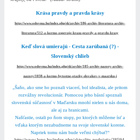
Krása pravdy a pravda krásy
http://www.oslovma.hu/index.php/sk/archiv/186-archiv-literatura-archiv-
literatura/512-a-kormo-ospevuje-krasu-pravdy-a-pravdu-krasy
Keď slová umierajú - Cesta zarúbaná (?) -
Slovenský chlieb
http://www.oslovma.hu/index.php/sk/archiv/185-archiv-nazory-archiv-
nazory/1038-a-kormo-bytostne-otazky-slovakov-v-maarsku-i
„Šaňo, ako sme ho poznali viacerí, bol idealista, ale pritom
rozvážny revolucionár. Pomocou jeho básní spoznali
slovenskú súčasnosť v Maďarsku mnohí nielen u nás doma,
ale aj za hranicami.
Našťastie, ostali po ňom stopy, po ktorých môžeme ísť a
vďaka ktorým nezabudneme na svoje slovenské korene.
Napriek tomu nám bude veľmi chýbať!“
http://www.luno.hu/index.php/aktuality-podujatia/28594-