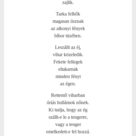
zajlik.
Tarka felhők
magasan úsznak
az alkonyi fények
bíbor tüzében.
Leszállt az éj,
vihar közeledik.
Fekete fellegek
eltakarnak
minden fényt
az égen.
Rettentő viharban
óriás hullámok nőnek.
Ki tudja, hogy az ég
szállt-e le a tengerre,
vagy a tenger
emelkedett-e fel hozzá.