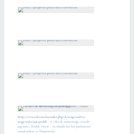
https://www.oslovma.hu/index.php/sk/magyarul/171-
magyarul2/1491-paulik
- A szlovák nemzetiségi szószóló
jegyzetei / Paulik Antal: - Az elmúlt két hét parlamenti
munkájában az Alaptörvény...