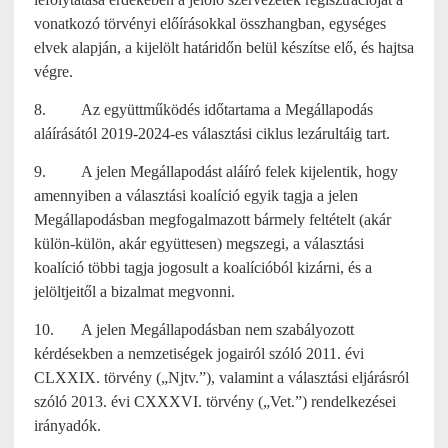
vonatkozó törvényi előírásokkal összhangban, egységes
elvek alapján, a kijelölt határidőn belül készítse elő, és hajtsa
végre.
8. Az együttműködés időtartama a Megállapodás
aláírásától 2019-2024-es választási ciklus lezárultáig tart.
9. A jelen Megállapodást aláíró felek kijelentik, hogy
amennyiben a választási koalíció egyik tagja a jelen
Megállapodásban megfogalmazott bármely feltételt (akár
külön-külön, akár együttesen) megszegi, a választási
koalíció többi tagja jogosult a koalícióból kizárni, és a
jelöltjeitől a bizalmat megvonni.
10. A jelen Megállapodásban nem szabályozott
kérdésekben a nemzetiségek jogairól szóló 2011. évi
CLXXIX. törvény („Njtv.”), valamint a választási eljárásról
szóló 2013. évi CXXXVI. törvény („Vet.”) rendelkezései
irányadók.