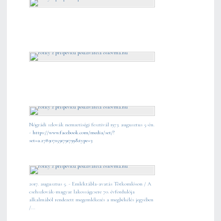
Nógrádi szlovák nemzetiségi fesztivál 1973. augusztus 5-én.
-
https://www.facebook.com/media/set/?
set=a.2783071591791799&type=3
2017. augusztus 5. - Emléktábla-avatás Tótkomlóson / A
csehszlovák-magyar lakosságcsere 70. évfordulója
alkalmából rendezett megemlékezés a megbékélés jegyében
/...