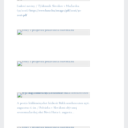
Ľudové noviny / Týždenník Slovákov v Maďarsku
(30/2026)
https://www.luno.hu/images/pdf/2026/30-
2026.pdf
A postás küldeményeket kézbesít Bükkszentkereszten 1976.
augusztus 6-án. / Poštárka v Slovákmi obývanej
severomaďarskej obci Nová Huta 6. augusta...