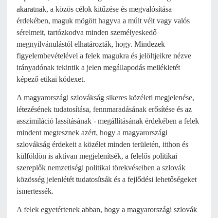
akaratnak, a közös célok kitűzése és megvalósítása
érdekében, maguk mögött hagyva a múlt vélt vagy valós
sérelmeit, tartózkodva minden személyeskedő
megnyilvánulástól elhatározták, hogy. Mindezek
figyelembevételével a felek magukra és jelöltjeikre nézve
irányadónak tekintik a jelen megállapodás mellékletét
képező etikai kódexet.
A magyarországi szlovákság sikeres közéleti megjelenése,
létezésének tudatosítása, fennmaradásának erősítése és az
asszimiláció lassításának - megállításának érdekében a felek
mindent megtesznek azért, hogy a magyarországi
szlovákság érdekeit a közélet minden területén, itthon és
külföldön is aktívan megjelenítsék, a felelős politikai
szereplők nemzetiségi politikai törekvéseiben a szlovák
közösség jelenlétét tudatosítsák és a fejlődési lehetőségeket
ismertessék.
A felek egyetértenek abban, hogy a magyarországi szlovák