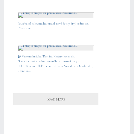
Používateľ oslovma.hu pridal nové fotky (133) z dňa 29.
júla o 2:00.
📹 Videonahrávka Tamása Kerényiho zo 60.
Novohradského národnostného stretnutia a 30.
Celoštátneho folklórneho festivalu Slovákov v Maďarsku,
ktoré sa...
LOAD MORE