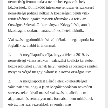
nemzetiség fennmaradása nem lehetséges erős helyi
közösségek, jól működő intézményrendszer és szakszerű
nemzetiségi politika nélkül. A közösségen belüli viták
rendezésének legalkalmasabb fórumának a felek az
Országos Szlovák Önkormányzat Közgyűlését, annak
bizottságait, szakmai tanácsadó testületeit tekintik.
Választási együttműködési szándékukat megállapodásba
foglalják az alábbi tartalommal:
1. A megállapodás célja, hogy a felek a 2019. évi
nemzetiségi választásokon - választási koalíció keretében -
közös jelölteket állítsanak helyi, területi és országos szinten,
melynek végső megnyilvánulása a közös országos lista.
2. A megállapodást aláíró Felek kötelezettséget
vállalnak arra, hogy a jelen Megállapodásban nevesített
szervezeteken kívül mással választási koalíciót nem
alapítanak, és semmilyen más formában nem működnek
együtt más szervezetekkel, egyénileg más