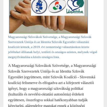
Magyarországi Szlovákok Szövetsége, a Magyarországi Szlovák
Szervezetek Uniója és az Identita Szlovák Egyesület választási
koalíciót kötnek, a 2019. évi nemzetiségi választásokon közös
jelölteket állítanak helyi, területi és országos szinten, melynek végső
megnyilvánulása a közös országos lista
.
A Magyarországi Szlovákok Szövetsége, a Magyarországi
Szlovák Szervezetek Uniója és az Identita Szlovák
Egyesület (együttesen, mint Szlovák Koalíció - Slovenská
koalícia) felismerve és elfogadva azt a kifejezett választói
igényt, hogy a magyarországi szlovákság politikai
(kulturális és nevelési-oktatási autonómia) érdekeit
együttesen, összefogva sokkal hatékonyabban tudják
képviselni, alárendelve magukat ennek a közösségi