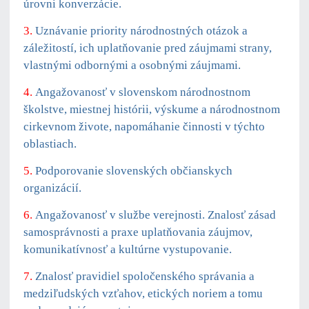
úrovni konverzácie.
3.
Uznávanie priority národnostných otázok a
záležitostí, ich uplatňovanie pred záujmami strany,
vlastnými odbornými a osobnými záujmami.
4.
Angažovanosť v slovenskom národnostnom
školstve, miestnej histórii, výskume a národnostnom
cirkevnom živote, napomáhanie činnosti v týchto
oblastiach.
5.
Podporovanie slovenských občianskych
organizácií.
6.
Angažovanosť v službe verejnosti. Znalosť zásad
samosprávnosti a praxe uplatňovania záujmov,
komunikatívnosť a kultúrne vystupovanie.
7.
Znalosť pravidiel spoločenského správania a
medziľudských vzťahov, etických noriem a tomu