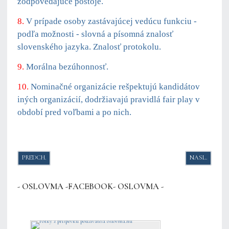
zodpovedajúce postoje.
8.
V prípade osoby zastávajúcej vedúcu funkciu -
podľa možnosti - slovná a písomná znalosť
slovenského jazyka. Znalosť protokolu.
9.
Morálna bezúhonnosť.
10.
Nominačné organizácie rešpektujú kandidátov
iných organizácií, dodržiavajú pravidlá fair play v
období pred voľbami a po nich.
PREDCHÁDZAJÚCI ČLÁNOK: TALLÓZÓ - SAJTÓSZEMLE / 2019. MÁRCIUS-Á
NASLEDUJÚCI 
PREDCH.
NASL.
- OSLOVMA -FACEBOOK- OSLOVMA -