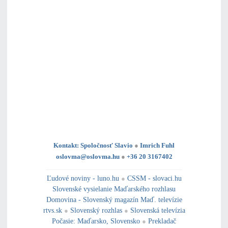
Kontakt: Spoločnosť Slavio
●
Imrich Fuhl
oslovma@oslovma.hu
●
+36 20 3167402
---------------------------------------------------------------------------------------------------------------------------------------------------------------------------
---
----------------------------------------------------------------------------------------------
Ľudové noviny - luno.hu
●
CSSM - slovaci.hu
Slovenské vysielanie Maďarského rozhlasu
Domovina - Slovenský magazín Maď. televízie
rtvs.sk
●
Slovenský rozhlas
●
Slovenská televízia
Počasie
:
Maďarsko
,
Slovensko
●
Prekladač