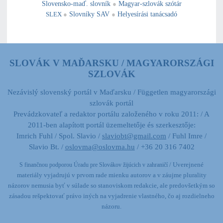
Slovensko-maď. slovník
●
Magyar-szlovák szótár
SLEX
●
Slovníky SAV
●
Helyesírási tanácsadó
SLOVÁK V MAĎARSKU / MAGYARORSZÁGI
SZLOVÁK
Nezávislý slovenský portál v Maďarsku / Független magyarországi
szlovák portál
Prevádzkovateľ a redaktor portálu založeného v roku 2011: / A
2011-ben alapított portál üzemeltetője és szerkesztője:
Imrich Fuhl / Spol. Slavio /
slaviobt@gmail.com
/ Fuhl Imre /
Slavio Bt. /
oslovma@oslovma.hu
/ +36 20 316 7402
/ Uverejnené
S finančnou podporou Úradu pre Slovákov žijúcich v zahraničí
materiály vyjadrujú v prvom rade mienku autorov a v záujme plurality
názorov nemusia byť v súlade so stanoviskom redakcie,
ale predovšetkým so
zásadou rešpektovať právo iných na vyjadrenie vlastného, čo aj rozdielneho
názoru.