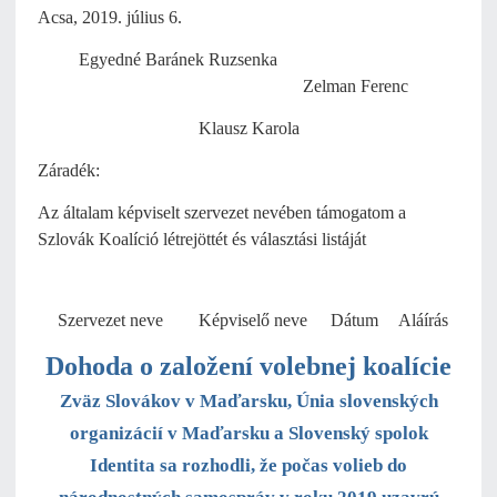
Acsa, 2019. július 6.
Egyedné Baránek Ruzsenka
Zelman Ferenc
Klausz Karola
Záradék:
Az általam képviselt szervezet nevében támogatom a
Szlovák Koalíció létrejöttét és választási listáját
Szervezet neve
Képviselő neve
Dátum
Aláírás
Dohoda o založení volebnej koalície
Zväz Slovákov v Maďarsku, Únia slovenských
organizácií v Maďarsku a Slovenský spolok
Identita sa rozhodli, že počas volieb do