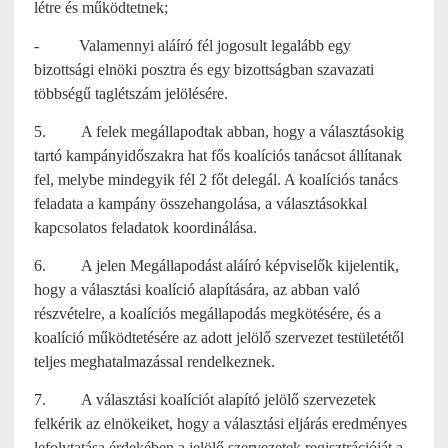
létre és működtetnek;
- Valamennyi aláíró fél jogosult legalább egy
bizottsági elnöki posztra és egy bizottságban szavazati
többségű taglétszám jelölésére.
5. A felek megállapodtak abban, hogy a választásokig
tartó kampányidőszakra hat fős koalíciós tanácsot állítanak
fel, melybe mindegyik fél 2 főt delegál. A koalíciós tanács
feladata a kampány összehangolása, a választásokkal
kapcsolatos feladatok koordinálása.
6. A jelen Megállapodást aláíró képviselők kijelentik,
hogy a választási koalíció alapítására, az abban való
részvételre, a koalíciós megállapodás megkötésére, és a
koalíció működtetésére az adott jelölő szervezet testületétől
teljes meghatalmazással rendelkeznek.
7. A választási koalíciót alapító jelölő szervezetek
felkérik az elnökeiket, hogy a választási eljárás eredményes
lefolytatása érdekében a jelölő szervezetek regisztrációját a