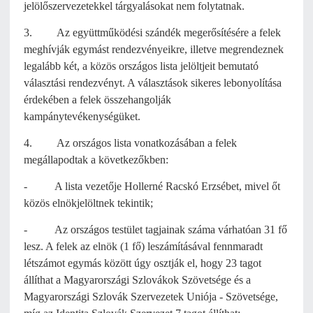
jelölőszervezetekkel tárgyalásokat nem folytatnak.
3. Az együttműködési szándék megerősítésére a felek
meghívják egymást rendezvényeikre, illetve megrendeznek
legalább két, a közös országos lista jelöltjeit bemutató
választási rendezvényt. A választások sikeres lebonyolítása
érdekében a felek összehangolják
kampánytevékenységüket.
4. Az országos lista vonatkozásában a felek
megállapodtak a következőkben:
- A lista vezetője Hollerné Racskó Erzsébet, mivel őt
közös elnökjelöltnek tekintik;
- Az országos testület tagjainak száma várhatóan 31 fő
lesz. A felek az elnök (1 fő) leszámításával fennmaradt
létszámot egymás között úgy osztják el, hogy 23 tagot
állíthat a Magyarországi Szlovákok Szövetsége és a
Magyarországi Szlovák Szervezetek Uniója - Szövetsége,