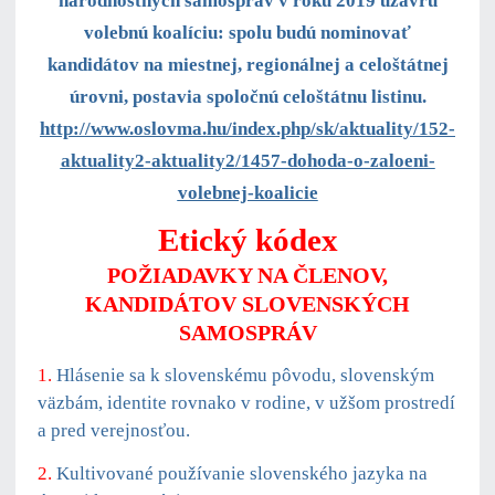
národnostných samospráv v roku 2019 uzavrú
volebnú koalíciu: spolu budú nominovať
kandidátov na miestnej, regionálnej a celoštátnej
úrovni, postavia spoločnú celoštátnu listinu.
http://www.oslovma.hu/index.php/sk/aktuality/152-
aktuality2-aktuality2/1457-dohoda-o-zaloeni-
volebnej-koalicie
Etický kódex
POŽIADAVKY NA ČLENOV,
KANDIDÁTOV SLOVENSKÝCH
SAMOSPRÁV
1.
Hlásenie sa k slovenskému pôvodu, slovenským
väzbám, identite rovnako v rodine, v užšom prostredí
a pred verejnosťou.
2.
Kultivované používanie slovenského jazyka na