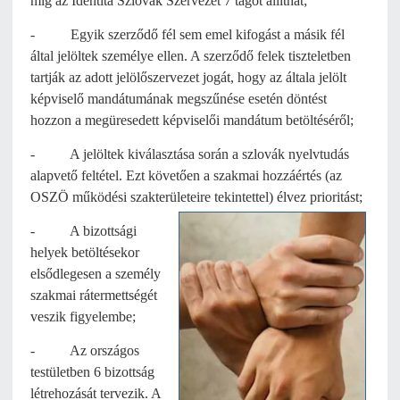
míg az Identita Szlovák Szervezet 7 tagot állíthat;
- Egyik szerződő fél sem emel kifogást a másik fél
által jelöltek személye ellen. A szerződő felek tiszteletben
tartják az adott jelölőszervezet jogát, hogy az általa jelölt
képviselő mandátumának megszűnése esetén döntést
hozzon a megüresedett képviselői mandátum betöltéséről;
- A jelöltek kiválasztása során a szlovák nyelvtudás
alapvető feltétel. Ezt követően a szakmai hozzáértés (az
OSZÖ működési szakterületeire
tekintettel) élvez prioritást;
- A bizottsági
helyek betöltésekor
elsődlegesen a személy
szakmai rátermettségét
veszik figyelembe;
- Az országos
testületben 6 bizottság
létrehozását tervezik. A