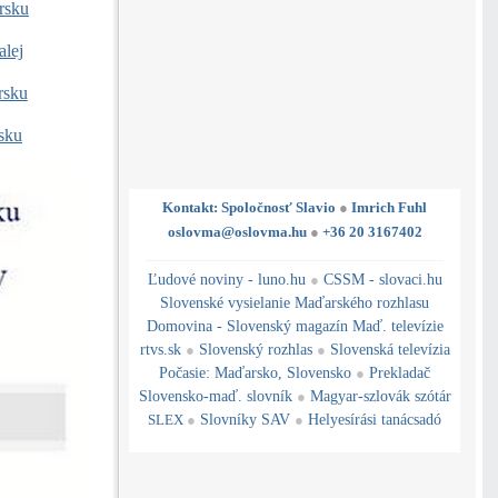
rsku
alej
rsku
rsku
Kontakt: Spoločnosť Slavio
●
Imrich Fuhl
oslovma@oslovma.hu
●
+36 20 3167402
---------------------------------------------------------------------------------------------------------------------------------------------------------------------------
---
----------------------------------------------------------------------------------------------
Ľudové noviny - luno.hu
●
CSSM - slovaci.hu
Slovenské vysielanie Maďarského rozhlasu
Domovina - Slovenský magazín Maď. televízie
rtvs.sk
●
Slovenský rozhlas
●
Slovenská televízia
Počasie
:
Maďarsko
,
Slovensko
●
Prekladač
Slovensko-maď. slovník
●
Magyar-szlovák szótár
SLEX
●
Slovníky SAV
●
Helyesírási tanácsadó