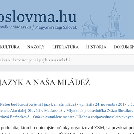
Hľa
KULTÚRA
NÁZORY
LITERATÚRA
HISTÓRIA
DOKUME
ašou budúcnosťou je náš jazyk a naša mládež
JAZYK A NAŠA MLÁDEŽ
Našou budúcnosťou je náš jazyk a naša mládež - vyhlásila 24. novembra 2017 v 
erencie Ako ďalej, Slováci v Maďarsku? v Mlynkoch predsedníčka Zväzu Slováko
ová Baráneková. - Otázka asimilácie menšín / Úloha a zodpovednosť cirkevných
 podujatia, ktorého doterajšie ročníky organizoval ZSM, sa prvýkrát pod