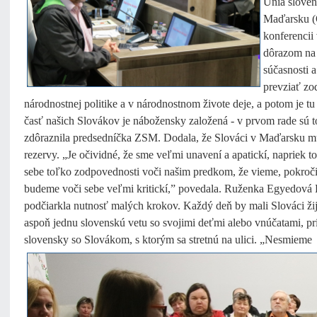
Únia sloven
Maďarsku (
konferencii
dôrazom na 
súčasnosti 
prevziať zo
národnostnej politike a v národnostnom živote deje, a potom je tu
časť našich Slovákov je nábožensky založená - v prvom rade sú to e
zdôraznila predsedníčka ZSM. Dodala, že Slováci v Maďarsku mu
rezervy. „Je očividné, že sme veľmi unavení a apatickí, napriek 
sebe toľko zodpovednosti voči našim predkom, že vieme, pokroč
budeme voči sebe veľmi kritickí,” povedala. Ruženka Egyedová B
podčiarkla nutnosť malých krokov. Každý deň by mali Slováci ž
aspoň jednu slovenskú vetu so svojimi deťmi alebo vnúčatami, p
slovensky so Slovákom, s ktorým sa stretnú na ulici. „Nesmieme