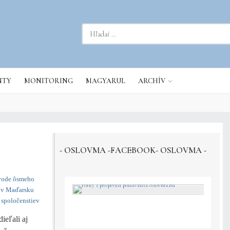
dať...
NTY
MONITORING
MAGYARUL
ARCHÍV
- OSLOVMA -FACEBOOK- OSLOVMA -
úvode ôsmeho
v v Maďarsku
 spoločenstiev
ieľali aj