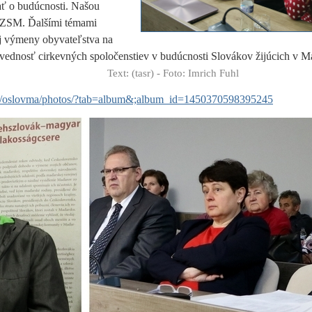
vať o budúcnosti. Našou
a ZSM. Ďalšími témami
ej výmeny obyvateľstva na
povednosť cirkevných spoločenstiev v budúcnosti Slovákov žijúcich
Text: (tasr) - Foto: Imrich Fuhl
pg/oslovma/photos/?tab=album&;album_id=1450370598395245