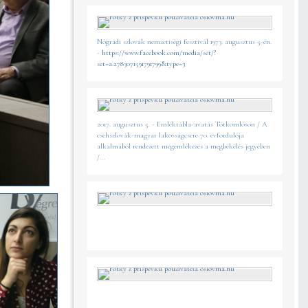
Nógrádi szlovák nemzetiségi fesztivál 1973. augusztus 5-én.
-
https://www.facebook.com/media/set/?
set=a.2783071591791799&type=3
2017. augusztus 5. - Emléktábla-avatás Tótkomlóson / A
csehszlovák-magyar lakosságcsere 70. évfordulója
alkalmából rendezett megemlékezés a megbékélés jegyében
/...