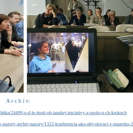
A r c h í v
:
litika/24499-o-d-le-itosti-ob-ianskej-iniciativy-a-spolo-n-ch-krokoch
iv-nazory-archiv-nazory/1322-konferencia-ako-alej-slovaci-v-maarsku-