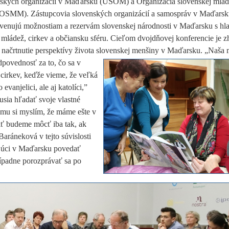
ských organizácií v Maďarsku (ÚSOM) a Organizácia slovenskej mlád
OSMM). Zástupcovia slovenských organizácií a samospráv v Maďarsk
 venujú možnostiam a rezervám slovenskej národnosti v Maďarsku s h
mládež, cirkev a občiansku sféru. Cieľom dvojdňovej konferencie je z
a načrtnutie perspektívy života slovenskej menšiny v Maďarsku. „Naša
dpovednosť za to, čo sa v
 cirkev, keďže vieme, že veľká
vanjelici, ale aj katolíci,”
sia hľadať svoje vlastné
tomu si myslím, že máme ešte v
iť budeme môcť iba tak, ak
aráneková v tejto súvislosti
ijúci v Maďarsku povedať
rípadne porozprávať sa po