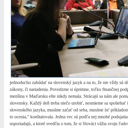
jednoducho zabúdať na slovenský jazyk a na to, že nie vždy sú dô
zákony, či nariadenia. Povedzme si úprimne, toľko finančnej pod
menšina v Maďarsku ešte nikdy nemala. Strácajú sa nám ale pomal
slovensky. Každý deň treba niečo urobiť, nesmieme sa spoliehať 
slovenského jazyka, musíme začať od seba, musíme ísť príkladom, p
to ocenia,” konštatovala. Jedna vec sú podľa nej mnohé podujatia
usporiadajú, a ktoré svedčia o tom, že si Slováci vážia svoju ľudov