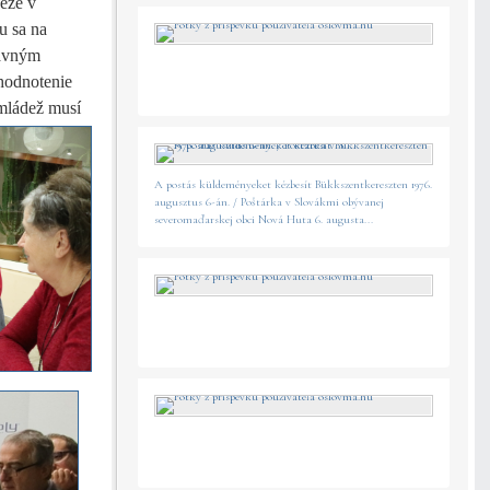
eže v
u sa na
lavným
hodnotenie
 mládež
musí
A postás küldeményeket kézbesít Bükkszentkereszten 1976.
augusztus 6-án. / Poštárka v Slovákmi obývanej
severomaďarskej obci Nová Huta 6. augusta...