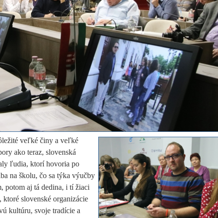
ležité veľké činy a veľké
pory ako teraz, slovenská
y ľudia, ktorí hovoria po
iba na školu, čo sa týka výučby
otom aj tá dedina, i tí žiaci
, ktoré slovenské organizácie
ú kultúru, svoje tradície a