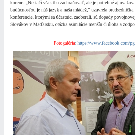
korene. „Nestačí však iba zachraňovať, ale je potrebné aj uvažo
budúcnosťou je náš jazyk a naša mládež,” uzavrela predsedníčk
konferencie, ktorými sa účastníci zaoberali, sú dopady povojnov
Slovákov v Maďarsku, otázka asimilácie menšín či úloha a zod
Fotogaléria
: https://www.facebook.com/