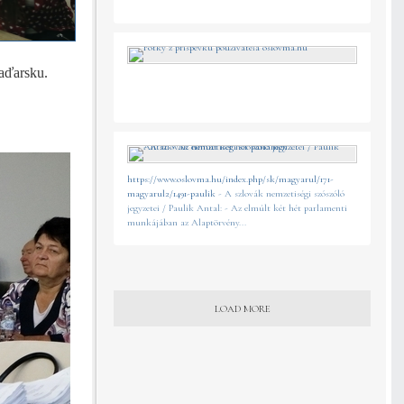
 v Maďarsku.
https://www.oslovma.hu/index.php/sk/magyarul/171-
magyarul2/1491-paulik
- A szlovák nemzetiségi szószóló
jegyzetei / Paulik Antal: - Az elmúlt két hét parlamenti
munkájában az Alaptörvény...
LOAD MORE