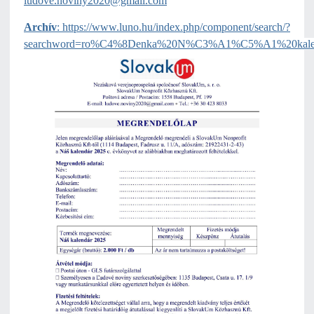
ludove.noviny2020@gmail.com
Archív
: 
https://www.luno.hu/index.php/component/search/?
searchword=ro%C4%8Denka%20N%C3%A1%C5%A1%20kal