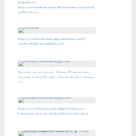
#oSlovMa
👉
https://www.facebook.com/profile/100063680764740/search/?
q=klb%C3%A1sa
https://www.luno.hu/index.php/component/search/?
searchword=B%C3%A1nhede%C5%A1
Slovenský svet na festivale v Martine 💃 Medzinárodný
krajanský festival MS spojil v Martine Slovákov z domova
i zo...
https://www.oslovma.hu/index.php/sk/kultura/155-
kultura1/1210-festival-v-banke-bohatstvo-naej-slovae