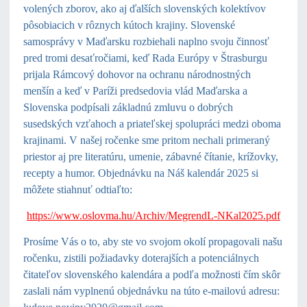
volených zborov, ako aj ďalších slovenských kolektívov
pôsobiacich v rôznych kútoch krajiny. Slovenské
samosprávy v Maďarsku rozbiehali naplno svoju činnosť
pred tromi desaťročiami, keď Rada Európy v Štrasburgu
prijala Rámcový dohovor na ochranu národnostných
menšín a keď v Paríži predsedovia vlád Maďarska a
Slovenska podpísali základnú zmluvu o dobrých
susedských vzťahoch a priateľskej spolupráci medzi oboma
krajinami. V našej ročenke sme pritom nechali primeraný
priestor aj pre literatúru, umenie, zábavné čítanie, krížovky,
recepty a humor.
Objednávku
na Náš kalendár 2025 si
môžete stiahnuť odtiaľto:
https://www.oslovma.hu/Archiv/MegrendL-NKal2025.pdf
Prosíme Vás o to, aby ste vo svojom okolí propagovali našu
ročenku, zistili požiadavky doterajších a potenciálnych
čitateľov slovenského kalendára a podľa možnosti čím skôr
zaslali nám vyplnenú objednávku na túto e-mailovú adresu: