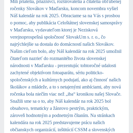
Milí priatelia, priaznivci, rozširovatelia a čitatelia obľúbenej
ročenky Slovákov v Maďarsku, koncom novembra vyšiel
Náš kalendár na rok 2025
. Obraciame sa na Vás s prosbou
o pomoc, aby publikácia Celoštátnej slovenskej samosprávy
v Maďarsku, vydavateľom ktorej je Nezisková
verejnoprospešná spoločnosť SlovakUm s. r. o., čo
najrýchlejšie sa dostala do domácností našich Slovákov.
Našim cieľom bolo, aby Náš kalendár na rok 2025 umožnil
čitateľom nazrieť do rozmanitého života slovenskej
národnosti v Maďarsku - prezentujúc tohtoročné udalosti
zachytené objektívom fotoaparátu, sériu politicko-
spoločenských a kultúrnych podujatí, ako aj činnosť našich
školákov a mládeže, a to s netajenými ambíciami, aby nová
ročenka bola niečím viac než „iba“ kronikou našej Slovače.
Snažili sme sa o to, aby Náš kalendár na rok 2025 bol
obsahovo, tematicky a žánrovo pestrým, praktickým,
zároveň hodnotným a podnetným čítaním. Na stránkach
kalendára na rok 2025 predstavujeme prácu našich
občianskych organizácií, inštitúcií CSSM a slovenských