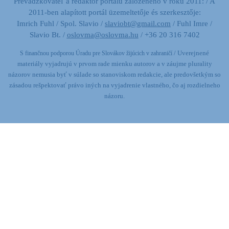
Prevádzkovateľ a redaktor portálu založeného v roku 2011: / A
2011-ben alapított portál üzemeltetője és szerkesztője:
Imrich Fuhl / Spol. Slavio /
slaviobt@gmail.com
/ Fuhl Imre /
Slavio Bt. /
oslovma@oslovma.hu
/ +36 20 316 7402
/ Uverejnené
S finančnou podporou Úradu pre Slovákov žijúcich v zahraničí
materiály vyjadrujú v prvom rade mienku autorov a v záujme plurality
názorov nemusia byť v súlade so stanoviskom redakcie,
ale predovšetkým so
zásadou rešpektovať právo iných na vyjadrenie vlastného, čo aj rozdielneho
názoru.