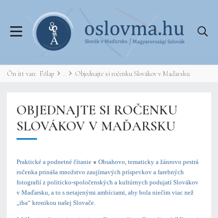
Ön itt van:
Főlap
Objednajte si ročenku Slovákov v Maďarsku
OBJEDNAJTE SI ROČENKU
SLOVÁKOV V MAĎARSKU
Praktické a podnetné čítanie
●
Obsahovo, tematicky a žánrovo pestrá
ročenka prináša množstvo zaujímavých príspevkov a farebných
fotografií z politicko-spoločenských a kultúrnych podujatí Slovákov
v Maďarsku, a to s netajenými ambíciami, aby bola niečím viac než
„iba“ kronikou našej Slovače
.