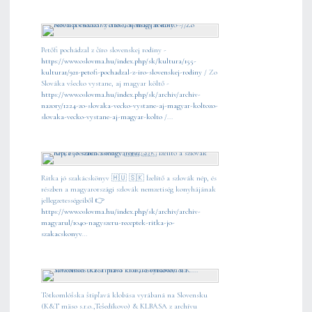
Petőfi pochádzal z číro slovenskej rodiny -
https://www.oslovma.hu/index.php/sk/kultura/155-
kultura1/921-petofi-pochadzal-z-iro-slovenskej-rodiny
/ Zo
Slováka všecko vystane, aj magyar költő -
https://www.oslovma.hu/index.php/sk/archiv/archiv-
nazory/1224-zo-slovaka-vecko-vystane-aj-magyar-koltozo-
slovaka-vecko-vystane-aj-magyar-kolto
/...
Ritka jó szakácskönyv 🇭🇺 🇸🇰 Ízelítő a szlovák nép, és
részben a magyarországi szlovák nemzetiség konyhájának
jellegzetességeiből 👉
https://www.oslovma.hu/index.php/sk/archiv/archiv-
magyarul/1040-nagyszeru-receptek-ritka-jo-
szakacskonyv
...
Tótkomlóšska štipľavá klobása vyrábaná na Slovensku
(K&T mäso s.r.o.,Tešedíkovo) & KLBÁSA z archívu