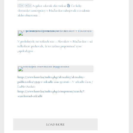
🇸🇰 🇭🇺 A pilisi szlovák élet titkai 🗿 Čo keby
slovenské samosprávy v Maďarsku zabojovali o osadenie
alebo obnovenie...
V posledných sto rokoch nás – Slovákov v Maďarsku – už
toľkokrát pochovali, že to začína pripomínať rým
„apokalypsa...
https://www.luno.hu/index.php/aktuality/aktuality-
publicistika/33939-v-zrkadle-asu-33-2026
- V zrkadle času /
ĽuNo-Archív:
https://www.luno.hu/index.php/component/search/?
searchword=zrkadle
LOAD MORE