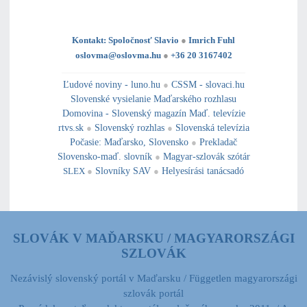
Kontakt: Spoločnosť Slavio
●
Imrich Fuhl
oslovma@oslovma.hu
●
+36 20 3167402
---------------------------------------------------------------------------------------------------------------------------------------------------------------------------
---
----------------------------------------------------------------------------------------------
Ľudové noviny - luno.hu
●
CSSM - slovaci.hu
Slovenské vysielanie Maďarského rozhlasu
Domovina - Slovenský magazín Maď. televízie
rtvs.sk
●
Slovenský rozhlas
●
Slovenská televízia
Počasie
:
Maďarsko
,
Slovensko
●
Prekladač
Slovensko-maď. slovník
●
Magyar-szlovák szótár
SLEX
●
Slovníky SAV
●
Helyesírási tanácsadó
SLOVÁK V MAĎARSKU / MAGYARORSZÁGI
SZLOVÁK
Nezávislý slovenský portál v Maďarsku / Független magyarországi
szlovák portál