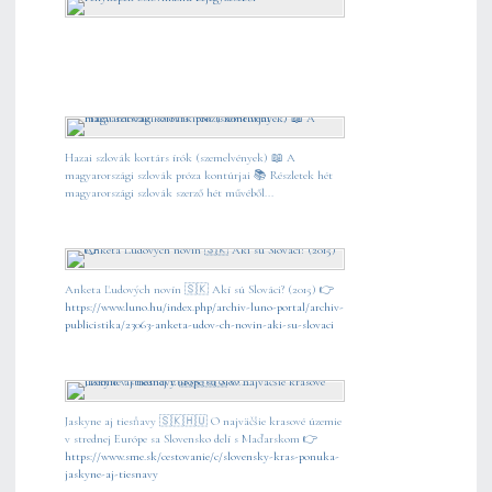
Hazai szlovák kortárs írók (szemelvények) 📖 A
magyarországi szlovák próza kontúrjai 📚 Részletek hét
magyarországi szlovák szerző hét művéből...
Anketa Ľudových novín 🇸🇰 Akí sú Slováci? (2015) 👉
https://www.luno.hu/index.php/archiv-luno-portal/archiv-
publicistika/23063-anketa-udov-ch-novin-aki-su-slovaci
Jaskyne aj tiesňavy 🇸🇰🇭🇺 O najväčšie krasové územie
v strednej Európe sa Slovensko delí s Maďarskom 👉
https://www.sme.sk/cestovanie/c/slovensky-kras-ponuka-
jaskyne-aj-tiesnavy