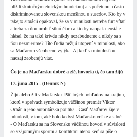
blížili skutočným etnickým hraniciam) a s početnou a často
diskriminovanou slovenskou menšinou u susedov. Kto by v
takejto situácii opakoval, že sa v minulosti netreba furt vŕtať
a treba za ňou urobiť silnú čiaru a kto by naopak neustále
hlásal, že na takú krivdu nikdy nezabudneme a nikdy sa s
ňou nezmierime? Títo ľudia nežijú utopení v minulosti, ako
sa Maďarom všeobecne vytýka. Aj keď sa minulosťou
naozaj zaoberajú viac.
Čo je na Maďarsku dobré a zlé, hovoria tí, čo tam žijú
17. júna 2015 - (Denník N)
Žijú alebo žili v Maďarsku. Päť iných pohľadov na krajinu,
ktorú v správach symbolizuje väčšinou premiér Viktor
Orbán a jeho autoritárska politika - Časť Maďarov žije v
minulosti, v tom, aké bolo kedysi Maďarsko veľké a silné...
- O Maďarsku sa na Slovensku väčšinou hovorí v súvislosti
so vzájomnými spormi a konfliktmi alebo keď sa píše o