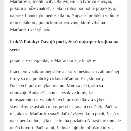
Maďarov aj mohli učiť. Obdivujem ich tvorivú energiu,
pokoru a húževnatosť, s. akou robia hodnotné projekty, aj
napriek finančným nedostatkom. Najväčší problém vidím v
momentálnom, politickom smerovaní, ktoré vrhá na
Maďarsko veľký tieň.
Lukáš Pataky: Dávajú pocit, že sú najsuper krajina na
svete
poradca v energetike, v Maďarsku žije 6 rokov
Pracujem v súkromnej sfére a ako zamestnanca zahraničnej
firmy sa ma politický cirkus ohľadom EÚ, slobody,
ľudských práv netýka priamo. Mne sa páči, ako sa
obnovuje Budapešť, som si však vedomý, že
transparentnosť vynaložených prostriedkov a výber
staviteľov je asi ako u nás pri obstarávaní cétečiek. Páči sa
mi, ako sa Maďarsko snaží dať návštevníkom pocit, že sú v
najsuper krajine, aj keď je to iba pozlátko Nárast turizmu ale
niečo hovorí. Páči sa mi, že investujú do infraštruktúry -