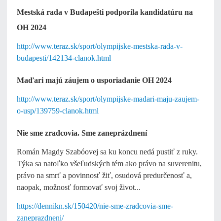
Mestská rada v Budapešti podporila kandidatúru na
OH 2024
http://www.teraz.sk/sport/olympijske-mestska-rada-v-
budapesti/142134-clanok.html
Maďari majú záujem o usporiadanie OH 2024
http://www.teraz.sk/sport/olympijske-madari-maju-zaujem-
o-usp/139759-clanok.html
Nie sme zradcovia. Sme zaneprázdnení
Román Magdy Szabóovej sa ku koncu nedá pustiť z ruky.
Týka sa natoľko všeľudských tém ako právo na suverenitu,
právo na smrť a povinnosť žiť, osudová predurčenosť a,
naopak, možnosť formovať svoj život...
https://dennikn.sk/150420/nie-sme-zradcovia-sme-
zaneprazdneni/