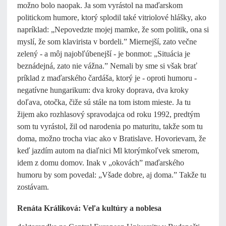
možno bolo naopak. Ja som vyrástol na maďarskom
politickom humore, ktorý splodil také vitriolové hlášky, ako
napríklad: „Nepovedzte mojej mamke, že som politik, ona si
myslí, že som klavirista v bordeli.” Miernejší, zato večne
zelený - a môj najobľúbenejší - je bonmot: „Situácia je
beznádejná, zato nie vážna.” Nemali by sme si však brať
príklad z maďarského čardáša, ktorý je - oproti humoru -
negatívne hungarikum: dva kroky doprava, dva kroky
doľava, otočka, čiže sú stále na tom istom mieste. Ja tu
žijem ako rozhlasový spravodajca od roku 1992, predtým
som tu vyrástol, žil od narodenia po maturitu, takže som tu
doma, možno trocha viac ako v Bratislave. Hovorievam, že
keď jazdím autom na diaľnici Ml ktorýmkoľvek smerom,
idem z domu domov. Inak v „okovách” maďarského
humoru by som povedal: „Všade dobre, aj doma.” Takže tu
zostávam.
Renáta Králiková: Veľa kultúry a noblesa