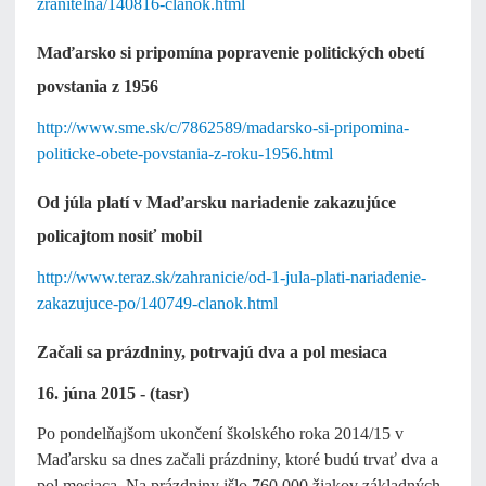
zranitelna/140816-clanok.html
Maďarsko si pripomína popravenie politických obetí
povstania z 1956
http://www.sme.sk/c/7862589/madarsko-si-pripomina-
politicke-obete-povstania-z-roku-1956.html
Od júla platí v Maďarsku nariadenie zakazujúce
policajtom nosiť mobil
http://www.teraz.sk/zahranicie/od-1-jula-plati-nariadenie-
zakazujuce-po/140749-clanok.html
Začali sa prázdniny, potrvajú dva a pol mesiaca
16. júna 2015 - (tasr)
Po pondelňajšom ukončení školského roka 2014/15 v
Maďarsku sa dnes začali prázdniny, ktoré budú trvať dva a
pol mesiaca. Na prázdniny išlo 760 000 žiakov základných