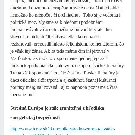
naopak, chcú ich intenzívne ovplyvňovať, a hoci ich hlas v
dnešnom konzumno-korupčnom svete nemá žiaduci ohlas,
nemožno ho prepočuť či prehliadnuť. Toho si je vedomá i
politická moc. My sme sa k niečomu podobnému
prepracovávali v časoch mečiarizmu vari tiež, ale dnes
slovenskí intelektuáli, spisovatelia akoby na esej
rezignovali, prepustili miesto fejtonistom, komentátorom, čo
je však iný žáner. Ak sa teda máme čím inšpirovať v
Maďarsku, tak možno v spomínanej jednej jej časti
prozaickej i dramatickej, ale výrazne aj esejistickej literatúry.
Treba však spomenúť, že táto časť maďarskej literatúry je
dnes oficiálne skôr trpená a aj zásluhou štátnej kultúrnej
politiky marginalizovaná - aj to napokon poznáme z čias
mečiarizmu.
Stredná Európa je stále zraniteľná z hľadiska
energetickej bezpečnosti
http://www.teraz.sk/ekonomika/stredna-europa-je-stale-