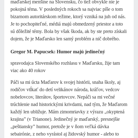
maďarskej menšine na Slovensku, čo tiež obvykle nie je
pokojná téma. V posledných rokoch sa najviac píše o tom
bizarnom autoritárskom režime, ktorý vzniká na juh od nás.
Je to pochopiteľné, médiá majú obmedzený priestor a toto
sú dôležité témy. Bola by však škoda, ak by ste preto získali
dojem, že je Maďarsko len samý problém a nič dobrého.
Gregor M. Papucsek: Humor majú jedinečný
spravodajca Slovenského rozhlasu v Maďarsku, žije tam
viac ako 40 rokov
Páči sa mi úcta Maďarov k svojej histórii, snaha školy, aj
rodičov vtĺkať do detí velikánov národa, kráľov, vedcov
nobelovcov, literátov, športovcov. Nepáči sa mi večné
trúchlenie nad historickými krivdami, nad tým, že Maďarom
každý len ubližuje. Mám zimomriavky z výrazu „okyptená
krajina” (v Trianone). Jedinečný je maďarský, presnejšie
„peštiansky” humor, pretože je v ňom veľká dávka
sebairónie, z neho vyrástol aj židovský humor - alebo to