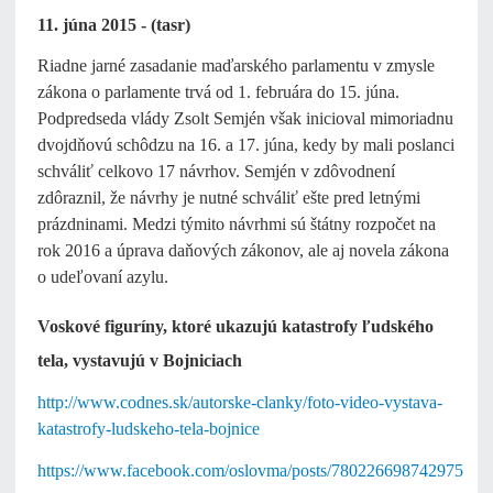
11. júna 2015 - (tasr)
Riadne jarné zasadanie maďarského parlamentu v zmysle
zákona o parlamente trvá od 1. februára do 15. júna.
Podpredseda vlády Zsolt Semjén však inicioval mimoriadnu
dvojdňovú schôdzu na 16. a 17. júna, kedy by mali poslanci
schváliť celkovo 17 návrhov. Semjén v zdôvodnení
zdôraznil, že návrhy je nutné schváliť ešte pred letnými
prázdninami. Medzi týmito návrhmi sú štátny rozpočet na
rok 2016 a úprava daňových zákonov, ale aj novela zákona
o udeľovaní azylu.
Voskové figuríny, ktoré ukazujú katastrofy ľudského
tela, vystavujú v Bojniciach
http://www.codnes.sk/autorske-clanky/foto-video-vystava-
katastrofy-ludskeho-tela-bojnice
https://www.facebook.com/oslovma/posts/780226698742975