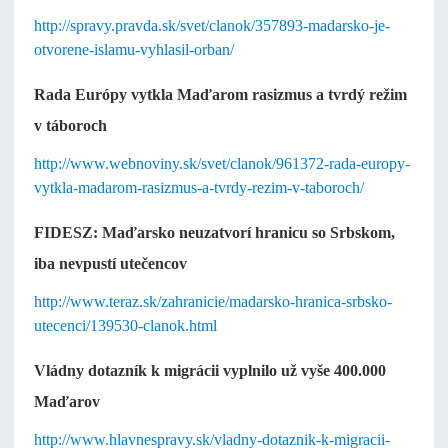
http://spravy.pravda.sk/svet/clanok/357893-madarsko-je-
otvorene-islamu-vyhlasil-orban/
Rada Európy vytkla Maďarom rasizmus a tvrdý režim
v táboroch
http://www.webnoviny.sk/svet/clanok/961372-rada-europy-
vytkla-madarom-rasizmus-a-tvrdy-rezim-v-taboroch/
FIDESZ: Maďarsko neuzatvorí hranicu so Srbskom,
iba nevpustí utečencov
http://www.teraz.sk/zahranicie/madarsko-hranica-srbsko-
utecenci/139530-clanok.html
Vládny dotazník k migrácii vyplnilo už vyše 400.000
Maďarov
http://www.hlavnespravy.sk/vladny-dotaznik-k-migracii-