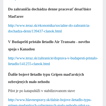
Do zahraničia dochádza denne pracovať desaťtisíce
Maďarov
http://www.teraz.sk/ekonomika/socialne-do-zahranicia-
dochadza-denn/139437-clanok.html
V Budapešti pristálo lietadlo Air Transatu - nového
spoja s Kanadou
http://www.teraz.sk/zahranicie/doprava-v-budapesti-pristalo-
lietadlo/141255-clanok.html
Ďalšie bojové lietadlo typu Gripen maďarských
ozbrojených malo nehodu
Pilot je po katapultáži v stabilizovanom stave
http://www.hlavnespravy.sk/dalsie-bojove-lietadlo-typu-
gripen-madarskych-ozbrojenych-malo-nehodu-pilot-sa-