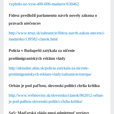
vyplnilo-uz-vyse-400-000-madarov/630462
Fidesz predložil parlamentu návrh novely zákona o
právach utečencov
http://www.teraz.sk/zahranicie/fidesz-navrh-zakon-utecenci-
madarsko/139582-clanok.html
Polícia v Budapešti zatýkala za ničenie
protiimigrantských reklám vlády
http://aktualne.atlas.sk/policia-zatykala-za-nicenie-
protiimigrantskych-reklam-vlady/zahranicie/europa/
Orbán je pod paľbou, slovenskí politici chrlia kritiku
http://www.webnoviny.sk/slovensko/clanok/962012-orban-
je-pod-palbou-slovenski-politici-chrlia-kritiku/
SaS: Maďarská vláda musí odmietnuť prejavy