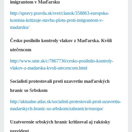
imigrantom v Maďarsku
http://spravy.pravda.sk/svet/clanok/358863-europska-
komisia-kritizuje-stavbu-plotu-proti-imigrantom-v-
madarsku/
Česko posilnilo kontroly vlakov z Maďarska. Kvôli
utečencom
http://www.sme.sk/c/7867736/cesko-posilnilo-kontroly-
vlakov-z-madarska-kvoli-utecencom.html
Socialisti protestovali proti uzavretiu maďarských
hraníc so Srbskom
http://aktualne.atlas.sk/socialisti-protestovali-proti-uzavretiu-
madarskych-hranic-so-srbskom/zahranicie/europa/
Uzatvorenie srbských hraníc kritizoval aj rakúsky
prezident