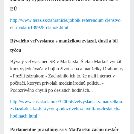
EÚ
http://www.teraz.sk/zahranicie/jobbik-referendum-clenstvo-
eu-madari/139928-clanok.html
Bývalého veľvyslanca s manželkou zviazal, dusil a bil
tyčou
Bývalý veľvyslanec SR v Maďarsku Štefan Markuš využil
kurz vyjednávača v boji o život seba a manželky Drahomíry
- Prežili zázrakom - Zachránilo ich to, že mali internet v
počítači, ktorým privolali medzinárodnú políciu. -
Podozrivého chytili po desiatich hodinách...
http://www.cas.sk/clanok/320056/velvyslanca-s-manzelkou-
zviazal-dusil-a-bil-tycou-podozriveho-chytili-po-desiatich-
hodinach.html
Parlamentné prázdniny sa v Maďarsku začnú neskôr