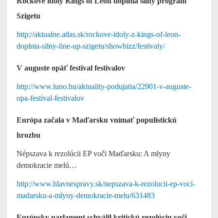
Rockové idoly Kings of Leon doplnia silný program
Szigetu
http://aktualne.atlas.sk/rockove-idoly-z-kings-of-leon-
doplnia-silny-line-up-szigetu/showbizz/festivaly/
V auguste opäť festival festivalov
http://www.luno.hu/aktuality-podujatia/22901-v-auguste-
opa-festival-festivalov
Európa začala v Maďarsku vnímať populistickú
hrozbu
Népszava k rezolúcii EP voči Maďarsku: A mlyny
demokracie melú…
http://www.hlavnespravy.sk/nepszava-k-rezolucii-ep-voci-
madarsku-a-mlyny-demokracie-melu/631483
Európsky parlament schválil kritickú rezolúciu voči