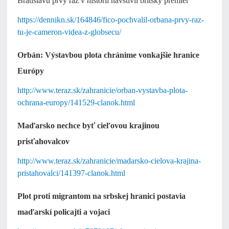
Bratislavu prvý raz v histórii navštívil britský premiér
https://dennikn.sk/164846/fico-pochvalil-orbana-prvy-raz-
tu-je-cameron-videa-z-globsecu/
Orbán: Výstavbou plota chránime vonkajšie hranice
Európy
http://www.teraz.sk/zahranicie/orban-vystavba-plota-
ochrana-europy/141529-clanok.html
Maďarsko nechce byť cieľovou krajinou
prisťahovalcov
http://www.teraz.sk/zahranicie/madarsko-cielova-krajina-
pristahovalci/141397-clanok.html
Plot proti migrantom na srbskej hranici postavia
maďarskí policajti a vojaci