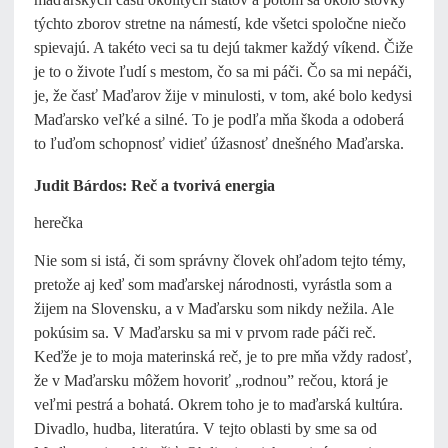
týchto zborov stretne na námestí, kde všetci spoločne niečo
spievajú. A takéto veci sa tu dejú takmer každý víkend. Čiže
je to o živote ľudí s mestom, čo sa mi páči. Čo sa mi nepáči,
je, že časť Maďarov žije v minulosti, v tom, aké bolo kedysi
Maďarsko veľké a silné. To je podľa mňa škoda a odoberá
to ľuďom schopnosť vidieť úžasnosť dnešného Maďarska.
Judit Bárdos: Reč a tvorivá energia
herečka
Nie som si istá, či som správny človek ohľadom tejto témy,
pretože aj keď som maďarskej národnosti, vyrástla som a
žijem na Slovensku, a v Maďarsku som nikdy nežila. Ale
pokúsim sa. V Maďarsku sa mi v prvom rade páči reč.
Keďže je to moja materinská reč, je to pre mňa vždy radosť,
že v Maďarsku môžem hovoriť „rodnou” rečou, ktorá je
veľmi pestrá a bohatá. Okrem toho je to maďarská kultúra.
Divadlo, hudba, literatúra. V tejto oblasti by sme sa od