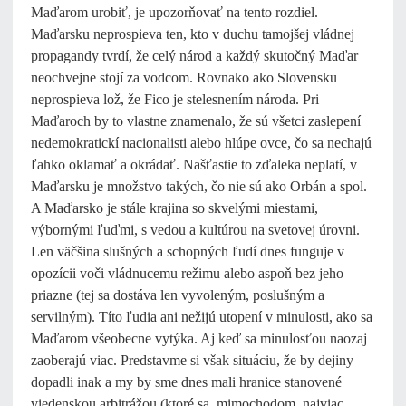
Maďarom urobiť, je upozorňovať na tento rozdiel.
Maďarsku neprospieva ten, kto v duchu tamojšej vládnej
propagandy tvrdí, že celý národ a každý skutočný Maďar
neochvejne stojí za vodcom. Rovnako ako Slovensku
neprospieva lož, že Fico je stelesnením národa. Pri
Maďaroch by to vlastne znamenalo, že sú všetci zaslepení
nedemokratickí nacionalisti alebo hlúpe ovce, čo sa nechajú
ľahko oklamať a okrádať. Našťastie to zďaleka neplatí, v
Maďarsku je množstvo takých, čo nie sú ako Orbán a spol.
A Maďarsko je stále krajina so skvelými miestami,
výbornými ľuďmi, s vedou a kultúrou na svetovej úrovni.
Len väčšina slušných a schopných ľudí dnes funguje v
opozícii voči vládnucemu režimu alebo aspoň bez jeho
priazne (tej sa dostáva len vyvoleným, poslušným a
servilným). Títo ľudia ani nežijú utopení v minulosti, ako sa
Maďarom všeobecne vytýka. Aj keď sa minulosťou naozaj
zaoberajú viac. Predstavme si však situáciu, že by dejiny
dopadli inak a my by sme dnes mali hranice stanovené
viedenskou arbitrážou (ktoré sa, mimochodom, najviac