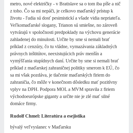
metro, nové električky - v Bratislave sa o tom iba píše a nič
z toho. Čo sa mi nepáči, je celkovo maďarský prístup k
životu - ľudia sú dosť pesimistickí a všade vidia nepriateľa.
Veľkomaďarské slogany, Trianon sú smiešne, no zároveň
vytvárajú v spoločnosti predpoklady na výchovu generácie
zahladenej do minulosti. Určite by sme si nemali brať
príklad z cenzúry, čo tu vládne, vymazávania základných
právnych inštitútov, neexistujúcich práv menšín a
vymýšľania stupídnych daní. Určite by sme si nemali brať
príklad z maďarskej zahraničnej politiky smerom k EÚ, čo
sa mi však pozdáva, je tlačenie maďarských firiem do
zahraničia, čo môže v konečnom dôsledku mať pozitívny
vplyv na DPH. Podpora MOL a MVM spravila z firiem
východoeurópske giganty a určite nie je zlé mať silné
domáce firmy.
Rudolf Chmel: Literatúra a esejistika
bývalý veľvyslanec v Maďarsku