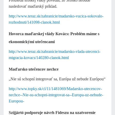
Predseda srbskej vlády povedal, že Srbsko nebude
nasledovať maďarský príklad.
http://www.teraz.sk/zahranicie/madarsko-vucica-sokovalo-
rozhodnuti/141098-clanok.html
Hovorca maďarskej vlády Kovács: Problém máme s
ekonomickými utečencami
http://www.teraz.sk/zahranicie/madarsko-vlada-utecenci-
migracia-kovacs/140280-clanok.html
Maďarsko utečencov nechce
„Nie sú schopní integrovať sa, Európa už nebude Európou“
http://www.topky.sk/cl/11/1481069/Madarsko-utecencov-
nechce--Nie-su-schopni-integrovat-sa--Europa-uz-nebude-
Europou-
Szijjártó podporuje návrh Fideszu na uzatvorenie