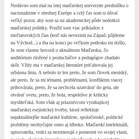
Nedávno som mal na istej maďarskej univerzite prednášku o
nacionalizme v strednej Európe a celý čas som si dával
veľký pozor, aby som sa na akademickej pôde nedotkol
maďarskej politiky. Použil som viac príkladov z
mečiarovských čias (keď nás nevezmú na Západ, pôjdeme
na Východ...) a iba na konci po veľkom potlesku mi došlo,
že som vlastne hovoril o aktuálnom Maďarsku, čo
auditórium zložené z poslucháčov a pedagógov zbadalo
skôr. Vždy ma v maďarskej literatúre priťahovala jej
urbánna línia. A nebolo to len preto, že som človek mestský,
ale preto, že sa mi témami, problémami, konfliktmi viacej
prihovárala, preto, že sa nechcela uzatvárať do geta, ale
otvárať svetu, preto, že bola, respektíve je kriticky
mysliteľská. Som však aj priaznivcom vynikajúcej
maďarskej esejistickej tvorby, ktorá reflektuje
najaktuálnejšie maďarské kultúrne, spoločenské, politické
problémy neobyčajne ostro aj hlboko. Maďarskí intelektuáli,
spisovatelia, vedci sa nezmierujú s pomermi vo svojej vlasti,