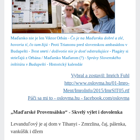
Maďarsko nie je len Viktor Orbán -
Čo je na Maďarsku dobré a zlé,
hovoria tí, čo tam žijú
- Proti Trianonu pred slovenskou ambasádou v
Budapešti -
Trest smrti / doživotie nie je dosť odstrašujúce
- Plagáty si
strieľajú z Orbána / Maďarsko Maďarom (?) -
Správy Slovenského
inštitútu v Budapešti
- Historický kalendár
Vybral a zostavil: Imrich Fuhl
http://www.oslovma.hu/01-Imro-
Ment/ImroInfo/2015/ImrSlT05.rtf
Páči sa mi to
-
oslovma.hu
-
facebook.com/oslovma
„Maďarské Provensálsko“ - Skvelý výlet i dovolenka
Levanduľový je aj dom v Tihanyi - Zmrzlina, čaj, pálenka,
vankúšik i džem