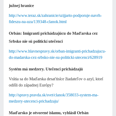
južnej hranice
http://www.teraz.sk/zahranicie/szijjarto-podporuje-navrh-
fideszu-na-uza/139348-clanok.html
Orbán: Imigranti prichádzajúcu do Maďarska cez
Srbsko nie sú politickí utečenci
http://www.hlavnespravy.sk/orban-imigranti-prichadzajucu-
do-madarska-cez-srbsko-nie-su-politicki-utecenci/628919
Systém má medzery. Utečenci prichádzajú
Vrátia sa do Maďarska desaťtisíce žiadateľov o azyl, ktorí
odišli do západnej Európy?
http://spravy.pravda.sk/svet/clanok/358033-system-ma-
medzery-utecenci-prichadzaju/
Maďarsko je otvorené islamu, vyhlásil Orbán