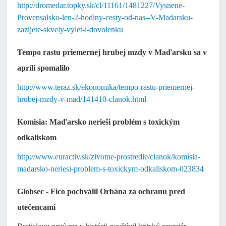
http://dromedar.topky.sk/cl/11161/1481227/Vysnene-
Provensalsko-len-2-hodiny-cesty-od-nas--V-Madarsku-
zazijete-skvely-vylet-i-dovolenku
Tempo rastu priemernej hrubej mzdy v Maďarsku sa v
apríli spomalilo
http://www.teraz.sk/ekonomika/tempo-rastu-priemernej-
hrubej-mzdy-v-mad/141410-clanok.html
Komisia: Maďarsko nerieši problém s toxickým
odkaliskom
http://www.euractiv.sk/zivotne-prostredie/clanok/komisia-
madarsko-neriesi-problem-s-toxickym-odkaliskom-023834
Globsec - Fico pochválil Orbána za ochranu pred
utečencami