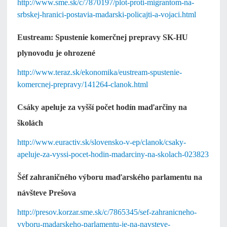
http://www.sme.sk/c/7870197/plot-proti-migrantom-na-
srbskej-hranici-postavia-madarski-policajti-a-vojaci.html
Eustream: Spustenie komerčnej prepravy SK-HU
plynovodu je ohrozené
http://www.teraz.sk/ekonomika/eustream-spustenie-
komercnej-prepravy/141264-clanok.html
Csáky apeluje za vyšší počet hodín maďarčiny na
školách
http://www.euractiv.sk/slovensko-v-ep/clanok/csaky-
apeluje-za-vyssi-pocet-hodin-madarciny-na-skolach-023823
Šéf zahraničného výboru maďarského parlamentu na
návšteve Prešova
http://presov.korzar.sme.sk/c/7865345/sef-zahranicneho-
vyboru-madarskeho-parlamentu-je-na-navsteve-