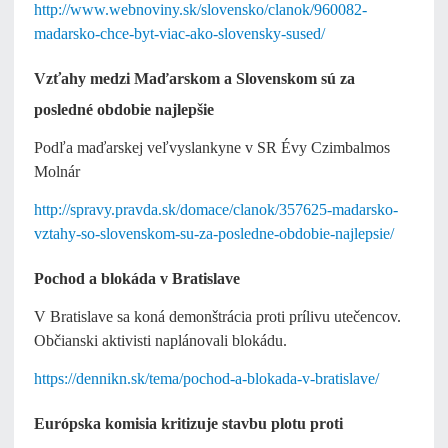
http://www.webnoviny.sk/slovensko/clanok/960082-
madarsko-chce-byt-viac-ako-slovensky-sused/
Vzťahy medzi Maďarskom a Slovenskom sú za
posledné obdobie najlepšie
Podľa maďarskej veľvyslankyne v SR Évy Czimbalmos
Molnár
http://spravy.pravda.sk/domace/clanok/357625-madarsko-
vztahy-so-slovenskom-su-za-posledne-obdobie-najlepsie/
Pochod a blokáda v Bratislave
V Bratislave sa koná demonštrácia proti prílivu utečencov.
Občianski aktivisti naplánovali blokádu.
https://dennikn.sk/tema/pochod-a-blokada-v-bratislave/
Európska komisia kritizuje stavbu plotu proti