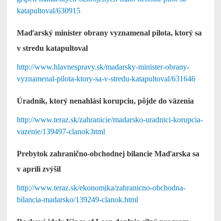
katapultoval/630915
Maďarský minister obrany vyznamenal pilota, ktorý sa
v stredu katapultoval
http://www.hlavnespravy.sk/madarsky-minister-obrany-
vyznamenal-pilota-ktory-sa-v-stredu-katapultoval/631646
Úradník, ktorý nenahlási korupciu, pôjde do väzenia
http://www.teraz.sk/zahranicie/madarsko-uradnici-korupcia-
vazenie/139497-clanok.html
Prebytok zahranično-obchodnej bilancie Maďarska sa
v apríli zvýšil
http://www.teraz.sk/ekonomika/zahranicno-obchodna-
bilancia-madarsko/139249-clanok.html