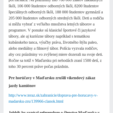
škôl, 106 000 študentov odborných škôl, 8200 študentov
špeciálnych odborných škôl, 188 000 študentov gymnázií a
205 000 študentov odborných stredných škôl. Deti a rodičia
si môžu vybrať z veľkého množstva letných táborov a
programov. V ponuke sú klasické športové či jazykové
tábory, ale aj kuriózne tábory napríklad s tematikou
kubánskeho tanca, výučby práva, životného štýlu paleo,
alebo mediálny a filmový tábor. Polícia vyzvala rodičov,
aby cez prázdniny vo zvýšenej miere dozerali na svoje deti.
Ročne sa totiž v Maďarsku pri nehodách zraní 1500 detí, z
toho 30 percent práve počas prázdnin.
Pre horúčavy v Maďarsku zrušili víkendový zákaz
jazdy kamiónov
http://www.teraz.sk/zahranicie/doprava-pre-horucavy-v-
madarsku-zru/139966-clanok.html
Jobbik by vypísal referendum o členstve Maďarska v