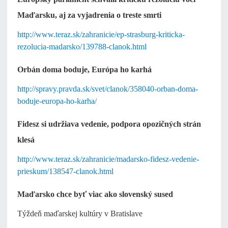
Maďarsku, aj za vyjadrenia o treste smrti
http://www.teraz.sk/zahranicie/ep-strasburg-kriticka-
rezolucia-madarsko/139788-clanok.html
Orbán doma boduje, Európa ho karhá
http://spravy.pravda.sk/svet/clanok/358040-orban-doma-
boduje-europa-ho-karha/
Fidesz si udržiava vedenie, podpora opozičných strán
klesá
http://www.teraz.sk/zahranicie/madarsko-fidesz-vedenie-
prieskum/138547-clanok.html
Maďarsko chce byť viac ako slovenský sused
Týždeň maďarskej kultúry v Bratislave