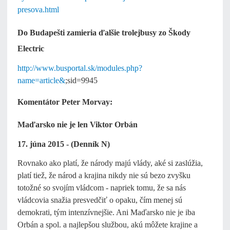
presova.html
Do Budapešti zamieria ďalšie trolejbusy zo Škody
Electric
http://www.busportal.sk/modules.php?
name=article&
;sid=9945
Komentátor Peter Morvay:
Maďarsko nie je len Viktor Orbán
17. júna 2015 - (Denník N)
Rovnako ako platí, že národy majú vlády, aké si zaslúžia,
platí tiež, že národ a krajina nikdy nie sú bezo zvyšku
totožné so svojím vládcom - napriek tomu, že sa nás
vládcovia snažia presvedčiť o opaku, čím menej sú
demokrati, tým intenzívnejšie. Ani Maďarsko nie je iba
Orbán a spol. a najlepšou službou, akú môžete krajine a