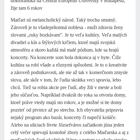
doktorandka na Central European University v Budapešti,
žije tam 6 rokov
Maďari sú melancholický národ. Taký trochu smutný.
Zároveň je tu všadeprítomná noblesa - muži zdravia ženy
slovami „ruky bozkávam”. Je tu veľa kultúry. Veľa malých
divadiel a kín a štýlových krčiem, ktoré majú svojskú
atmosféru a skoro každá má malé pódium, kde sa hrajú
koncerty. Na koncerte som bola dokonca aj v byte. Čiže
kultúra sa robí všade a rôznymi spôsobmi. Je to o kreativite
a zároveň podnikavosti, ale nie až tak v komerčnom zmysle
slova, ale skôr v tom, že ľudia skrátka veci spravia, lebo
chcú. Tiež sa robia akcie pre ľudí, aby žili v meste a boli
jeho súčasťou. Napríklad dvakrát do roka sa otvoria domy,
ktoré práve vtedy majú sto rokov, a je možné si tie domy
pozrieť od pivnice až po strechu. Ich obyvatelia pripravia
nejaký program ako bazár, koncerty či napečú koláče.
Alebo na uliciach štvrte Józsefváros začiatkom júna jeden
celý večer spievajú kostolné zbory z celého Maďarska a aj z
maďarských častí okolitých štátov a potom sa okolo stovky