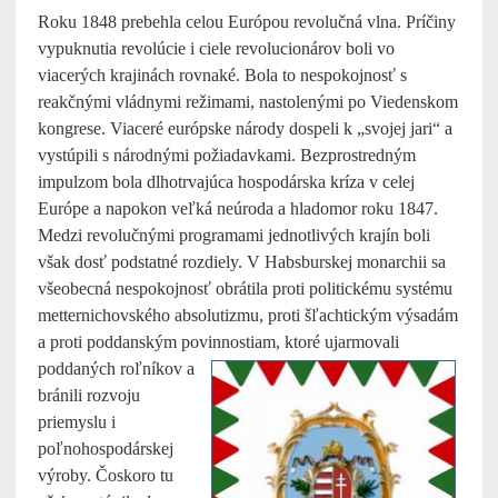
Roku 1848 prebehla celou Európou revolučná vlna. Príčiny
vypuknutia revolúcie i ciele revolucionárov boli vo
viacerých krajinách rovnaké. Bola to nespokojnosť s
reakčnými vládnymi režimami, nastolenými po Viedenskom
kongrese. Viaceré európske národy dospeli k „svojej jari“ a
vystúpili s národnými požiadavkami. Bezprostredným
impulzom bola dlhotrvajúca hospodárska kríza v celej
Európe a napokon veľká neúroda a hladomor roku 1847.
Medzi revolučnými programami jednotlivých krajín boli
však dosť podstatné rozdiely. V Habsburskej monarchii sa
všeobecná nespokojnosť obrátila proti politickému systému
metternichovského absolutizmu, proti šľachtickým výsadám
a proti poddanským povinnostiam, ktoré ujarmovali
poddaných roľníkov a
bránili rozvoju
priemyslu i
poľnohospodárskej
výroby. Čoskoro tu