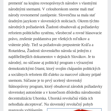
premeniť na krajinu rovnoprávnych národov s vlastnými
národnými snemami. V celouhorskom sneme mali mať
národy rovnomerné zastúpenie. Slovenčina sa mala stať
úradným jazykom v slovenských stoliciach. Okrem týchto
národných požiadaviek Žiadosti obsahovali aj požiadavky
reforiem politického systému, všeobecné a rovné hlasovacie
právo, zrušenie poddanstva pre všetkých roľníkov a
vrátenie pôdy. Tiež sa požadovalo prepustenie Kráľa a
Rotaridesa, Žiadosti slovenského národa sú jedným z
najdôležitejších dokumentov v dejinách Slovákov. Je to
národný, no súčasne aj politický program s výraznými
demokratickými črtami, ktorý svojím chápaním politických
a sociálnych reforiem išli ďaleko za marcové zákony prijaté
snemom. Súčasne je to prvý ucelený slovenský
štátnoprávny program, ktorý obsahoval zárodok požiadavky
slovenskej autonómie a v konečnom dôsledku národnostnú
decentralizáciu Uhorska. Uhorská revolučná vláda ich
nehodlala akceptovať. Na slovenský revolučný pohyb
reagovala vyhlásením