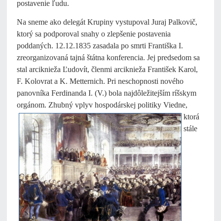
postavenie ľudu.
Na sneme ako delegát Krupiny vystupoval Juraj Palkovič,
ktorý sa podporoval snahy o zlepšenie postavenia
poddaných. 12.12.1835 zasadala po smrti Františka I.
zreorganizovaná tajná štátna konferencia. Jej predsedom sa
stal arciknieža Ľudovít, členmi arciknieža František Karol,
F. Kolovrat a K. Metternich. Pri neschopnosti nového
panovníka Ferdinanda I. (V.) bola najdôležitejším ríšskym
orgánom. Zhubný vplyv hospodárskej politiky Viedne,
ktorá
stále