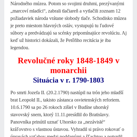
Národného múzea. Potom so svojimi druhmi, prezývanými
„marcoví mladíci“, zabrali tlačiareň a vytlačili zoznam 12
požiadaviek národa vrátane slobody tlače. Schodisko múzea
je preto miestom hlavných osláv, vystupujú tu ľudové
súbory a predvádzajú sa scénky pripomínajúce revolúciu. Aj
keď už historici dokázali, že Petőfiho recitácia je iba
legendou.
Revolučné roky 1848-1849 v
monarchii
Situácia v r. 1790-1803
Po smrti Jozefa II. (20.2.1790) nastúpil na trón jeho mladší
brat Leopold II., takisto zástanca osvietenských reforiem.
10.6.1790 sa po 26 rokoch zišiel v Budíne uhorský
stavovský snem, ktorý 11.11.presídlil do Bratislavy.
Panovníka prinútil uznať Uhorsko za „nezávislé“
kráľovstvo s vlastnou ústavou. Vyhradil si právo rokovať o
úpravách vzťahov medzi poddanými a šľachtou a potvrdil