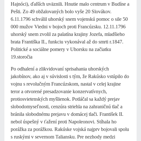
Hajnóci), ďalších uväznili. Hnutie malo centrum v Budíne a
Pešti. Zo 49 obžalovaných bolo vyše 20 Slovákov.
6.11.1796 schválil uhorský snem vojenskú pomoc o sile 50
000 mužov Viedni v bojoch proti Francúzsku. 12.11.1796
uhorský snem zvolil za palatína krajiny Jozefa, mladšieho
brata Františka II., funkciu vykonával až do smrti r.1847.
Politické a sociálne pomery v Uhorsku na začiatku
19.storočia
Po odhalení a zlikvidovaní sprisahania uhorských
jakobínov, ako aj v súvislosti s tým, že Rakúsko vstúpilo do
vojnu s revolučným Francúzskom, nastal v celej krajine
teror a otvorené presadzovanie konzervatívnych,
protiosvietenských myšlienok. Potláčal sa každý prejav
slobodomyseľnosti, cenzúra striehla na zahraničnú tlač a
bránila slobodnému prejavu v domácej tlači. František II.
nebol úspešný v ťažení proti Napoleonovi. Stíhala ho
porážka za porážkou. Rakúske vojská najprv bojovali spolu
s ruskými v severnom Taliansku. Pre nezhody medzi