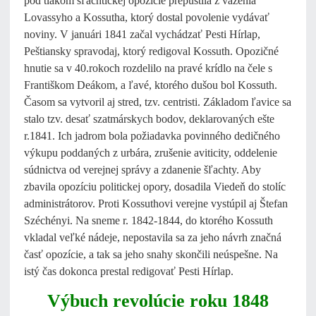
pod tlakom šľachtickej opozície prepustila z väzenia
Lovassyho a Kossutha, ktorý dostal povolenie vydávať
noviny. V januári 1841 začal vychádzať Pesti Hírlap,
Peštiansky spravodaj, ktorý redigoval Kossuth. Opozičné
hnutie sa v 40.rokoch rozdelilo na pravé krídlo na čele s
Františkom Deákom, a ľavé, ktorého dušou bol Kossuth.
Časom sa vytvoril aj stred, tzv. centristi. Základom ľavice sa
stalo tzv. desať szatmárskych bodov, deklarovaných ešte
r.1841. Ich jadrom bola požiadavka povinného dedičného
výkupu poddaných z urbára, zrušenie aviticity, oddelenie
súdnictva od verejnej správy a zdanenie šľachty. Aby
zbavila opozíciu politickej opory, dosadila Viedeň do stolíc
administrátorov. Proti Kossuthovi verejne vystúpil aj Štefan
Széchényi. Na sneme r. 1842-1844, do ktorého Kossuth
vkladal veľké nádeje, nepostavila sa za jeho návrh značná
časť opozície, a tak sa jeho snahy skončili neúspešne. Na
istý čas dokonca prestal redigovať Pesti Hírlap.
Výbuch revolúcie roku 1848