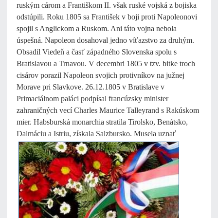
ruským cárom a Františkom II. však ruské vojská z bojiska
odstúpili. Roku 1805 sa František v boji proti Napoleonovi
spojil s Anglickom a Ruskom. Ani táto vojna nebola
úspešná. Napoleon dosahoval jedno víťazstvo za druhým.
Obsadil Viedeň a časť západného Slovenska spolu s
Bratislavou a Trnavou. V decembri 1805 v tzv. bitke troch
cisárov porazil Napoleon svojich protivníkov na južnej
Morave pri Slavkove. 26.12.1805 v Bratislave v
Primaciálnom paláci podpísal francúzsky minister
zahraničných vecí Charles Maurice Talleyrand s Rakúskom
mier. Habsburská monarchia stratila Tirolsko, Benátsko,
Dalmáciu a Istriu, získala Salzbursko. Musela uznať