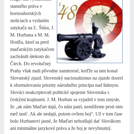
stanného práva v
hornouhorských
stoliciach a vydaním
zatykača na Ľ. Štúra, J.
M. Hurbana a M. M.
Hodžu, ktorí sa pred
maďarským zatykačom
zachránili útekom do
Čiech. Do revolučnej
Prahy však mali pôvodne namierené, keďže sa tam konal
Slovanský zjazd. Slovenský nacionalizmus na zjazde dozrel
k sformulovaniu priority národného princípu nad štátnym.
Slováci neakceptovali politické spojenie Slovenska s
českými krajinami. J. M. Hurban sa vyjadril v tom zmysle,
že „ak nám Maďari dajú, čo nám patrí, nemôžeme proti nim
meč tasiť. Ak ale nedajú, potom ovšem boj“. Už v tom čase
bolo Hurbanovi jasné, že Maďari nehodlajú dať Slovákom
ani minimálne jazykové práva a že boj je nevyhnutný.