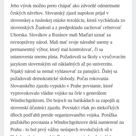
Jeho výrok možno preto chápať ako zdvorilé odmietnutie
českých návrhov. Slovanský zjazd napokon prijal v
slovenskej a rusínskej otázke rezolúciu, ktorá vychádzala zo
slovenských Žiadostí a z predpokladu zachovať celistvosť
Uhorska. Slovákov a Rusínov mali Maďari uznať za
rovnoprávny národ. Mali mať svoje národné snemy a
permanentný výbor, ktorý mal kontrolovať, či sa
ustanovenia snemu plnia. Požadovali sa školy s vyučovacím
jazykom slovenským od základných až po univerzitu.
Nijaký národ sa nemal vyhlasovať za panujúci. Ďalej sa
požadovali demokratické slobody. Počas rokovania
Slovanského zjazdu vypuklo v Prahe povstanie, ktoré
vyprovokovalo vládne vojsko na čele s generálom
Windischgrätzom. Do bojoch na barikádach sa zapojili aj
slovenskí účastníci zjazdu. Povstalci však po niekoľkých
dňoch podľahli presile organizovaného vojska. Porážka
pražského povstania a Windischgrätzove delá namierené na
Prahu - to bol prvý vážny neúspech revolučných síl v