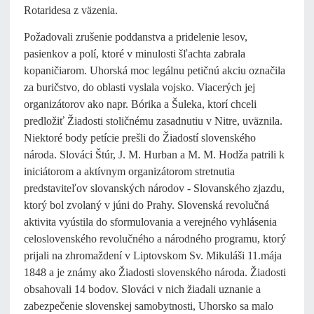
Rotaridesa z väzenia.
Požadovali zrušenie poddanstva a pridelenie lesov,
pasienkov a polí, ktoré v minulosti šľachta zabrala
kopaničiarom. Uhorská moc legálnu petičnú akciu označila
za buričstvo, do oblasti vyslala vojsko. Viacerých jej
organizátorov ako napr. Bórika a Šuleka, ktorí chceli
predložiť Žiadosti stoličnému zasadnutiu v Nitre, uväznila.
Niektoré body petície prešli do Žiadostí slovenského
národa. Slováci Štúr, J. M. Hurban a M. M. Hodža patrili k
iniciátorom a aktívnym organizátorom stretnutia
predstaviteľov slovanských národov - Slovanského zjazdu,
ktorý bol zvolaný v júni do Prahy. Slovenská revolučná
aktivita vyústila do sformulovania a verejného vyhlásenia
celoslovenského revolučného a národného programu, ktorý
prijali na zhromaždení v Liptovskom Sv. Mikuláši 11.mája
1848 a je známy ako Žiadosti slovenského národa. Žiadosti
obsahovali 14 bodov. Slováci v nich žiadali uznanie a
zabezpečenie slovenskej samobytnosti, Uhorsko sa malo