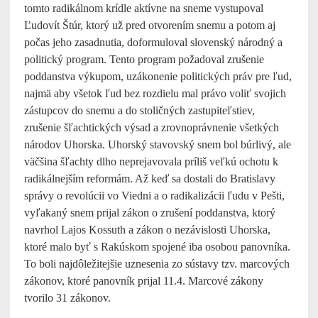
tomto radikálnom krídle aktívne na sneme vystupoval
Ľudovít Štúr, ktorý už pred otvorením snemu a potom aj
počas jeho zasadnutia, doformuloval slovenský národný a
politický program. Tento program požadoval zrušenie
poddanstva výkupom, uzákonenie politických práv pre ľud,
najmä aby všetok ľud bez rozdielu mal právo voliť svojich
zástupcov do snemu a do stoličných zastupiteľstiev,
zrušenie šľachtických výsad a zrovnoprávnenie všetkých
národov Uhorska. Uhorský stavovský snem bol búrlivý, ale
väčšina šľachty dlho neprejavovala príliš veľkú ochotu k
radikálnejším reformám. Až keď sa dostali do Bratislavy
správy o revolúcii vo Viedni a o radikalizácii ľudu v Pešti,
vyľakaný snem prijal zákon o zrušení poddanstva, ktorý
navrhol Lajos Kossuth a zákon o nezávislosti Uhorska,
ktoré malo byť s Rakúskom spojené iba osobou panovníka.
To boli najdôležitejšie uznesenia zo sústavy tzv. marcových
zákonov, ktoré panovník prijal 11.4. Marcové zákony
tvorilo 31 zákonov.