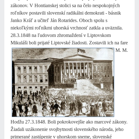
zákonov. V Hontianskej stolici sa na čelo nespokojných
roľníkov postavili slovenskí radikálni demokrati - básnik
Janko Kráľ a učiteľ Ján Rotarides. Oboch spolu s
niekoľkými roľníkmi uhorská vrchnosť zatkla a uväznila.
28.3.1848 na ľudovom zhromaždení v Liptovskom
Mikuláši boli prijaté Liptovské žiadosti. Zostavili ich na fare
M. M.
Hodžu 27.3.1848. Boli pokrokovejšie ako marcové zákony.
Žiadali uzákonenie svojbytnosti slovenského národa, jeho
primerané zastúpenie v uhorskom sneme, slovenské