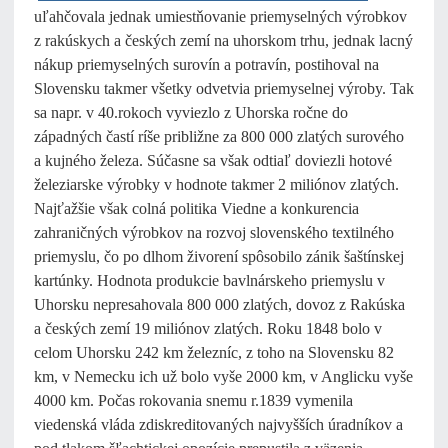
uľahčovala jednak umiestňovanie priemyselných výrobkov
z rakúskych a českých zemí na uhorskom trhu, jednak lacný
nákup priemyselných surovín a potravín, postihoval na
Slovensku takmer všetky odvetvia priemyselnej výroby. Tak
sa napr. v 40.rokoch vyviezlo z Uhorska ročne do
západných častí ríše približne za 800 000 zlatých surového
a kujného železa. Súčasne sa však odtiaľ doviezli hotové
železiarske výrobky v hodnote takmer 2 miliónov zlatých.
Najťažšie však colná politika Viedne a konkurencia
zahraničných výrobkov na rozvoj slovenského textilného
priemyslu, čo po dlhom živorení spôsobilo zánik šaštínskej
kartúnky. Hodnota produkcie bavlnárskeho priemyslu v
Uhorsku nepresahovala 800 000 zlatých, dovoz z Rakúska
a českých zemí 19 miliónov zlatých. Roku 1848 bolo v
celom Uhorsku 242 km železníc, z toho na Slovensku 82
km, v Nemecku ich už bolo vyše 2000 km, v Anglicku vyše
4000 km. Počas rokovania snemu r.1839 vymenila
viedenská vláda zdiskreditovaných najvyšších úradníkov a