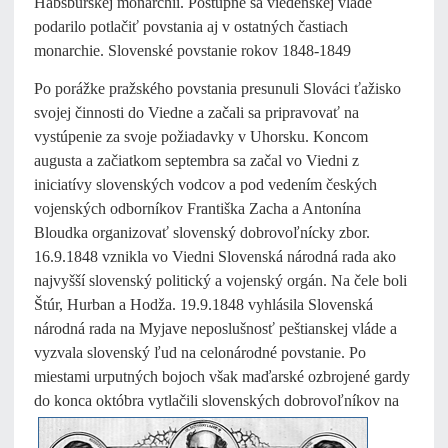
Habsburskej monarchii. Postupne sa viedenskej vláde
podarilo potlačiť povstania aj v ostatných častiach
monarchie. Slovenské povstanie rokov 1848-1849
Po porážke pražského povstania presunuli Slováci ťažisko
svojej činnosti do Viedne a začali sa pripravovať na
vystúpenie za svoje požiadavky v Uhorsku. Koncom
augusta a začiatkom septembra sa začal vo Viedni z
iniciatívy slovenských vodcov a pod vedením českých
vojenských odborníkov Františka Zacha a Antonína
Bloudka organizovať slovenský dobrovoľnícky zbor.
16.9.1848 vznikla vo Viedni Slovenská národná rada ako
najvyšší slovenský politický a vojenský orgán. Na čele boli
Štúr, Hurban a Hodža. 19.9.1848 vyhlásila Slovenská
národná rada na Myjave neposlušnosť peštianskej vláde a
vyzvala slovenský ľud na celonárodné povstanie. Po
miestami urputných bojoch však maďarské ozbrojené gardy
do konca októbra vytlačili slovenských
dobrovoľníkov na