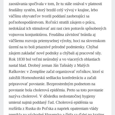
zaostávania spočívala v tom, že tu stále ostával v platnosti
feudálny systém, ktorý brzdil celý vývoj v krajine, lebo
väčšinu obyvateľov tvorili poddaní zaoberajúci sa
poľnohospodárstvom. Roľníci stratili záujem o prácu,
nedokázal ich stimulovať ani rast cien potravín spôsobených
vojnovou konjunktúrou. Feudálna závislosť bránila aj
väčšiemu rozvoju priemyselnej výroby, hoci na slovenskom
území na to boli priaznivé prírodné podmienky. Chýbal
záujem zakladať nové podniky a chýbali aj pracovné sily.
Rok 1830 bol veľmi neúrodný a vo viacerých oblastiach
nastal hlad. Drobný zeman Ján Tašnády z Malých
Raškoviec v Zemplíne začal organizovať roľníkov, ktorí si
založili Hornouhorskú sedliacku konfederáciu a začali
pripravovať povstanie. Bezprostredným podnetom na
povstanie bola cholerová epidémia. Preto sa toto povstanie
nazýva cholerové. V dôsledku nedostatočnej hygieny
umieral najmä poddaný ľud. Cholerová epidémia sa
rozšírila z Ruska do Poľska a napriek opatreniam vlády
prenikla na východné Slovensko a šírila sa ďalej po krajine.