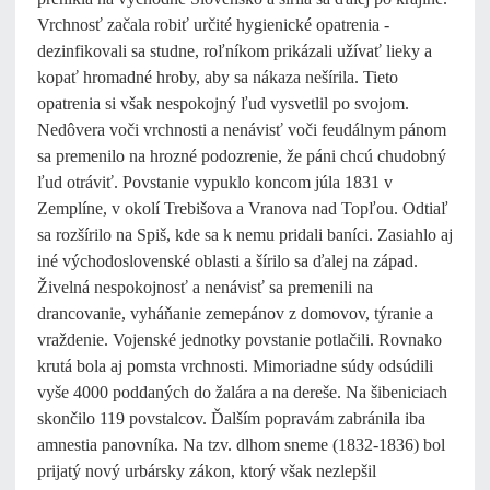
Vrchnosť začala robiť určité hygienické opatrenia -
dezinfikovali sa studne, roľníkom prikázali užívať lieky a
kopať hromadné hroby, aby sa nákaza nešírila. Tieto
opatrenia si však nespokojný ľud vysvetlil po svojom.
Nedôvera voči vrchnosti a nenávisť voči feudálnym pánom
sa premenilo na hrozné podozrenie, že páni chcú chudobný
ľud otráviť. Povstanie vypuklo koncom júla 1831 v
Zemplíne, v okolí Trebišova a Vranova nad Topľou. Odtiaľ
sa rozšírilo na Spiš, kde sa k nemu pridali baníci. Zasiahlo aj
iné východoslovenské oblasti a šírilo sa ďalej na západ.
Živelná nespokojnosť a nenávisť sa premenili na
drancovanie, vyháňanie zemepánov z domovov, týranie a
vraždenie. Vojenské jednotky povstanie potlačili. Rovnako
krutá bola aj pomsta vrchnosti. Mimoriadne súdy odsúdili
vyše 4000 poddaných do žalára a na dereše. Na šibeniciach
skončilo 119 povstalcov. Ďalším popravám zabránila iba
amnestia panovníka. Na tzv. dlhom sneme (1832-1836) bol
prijatý nový urbársky zákon, ktorý však nezlepšil