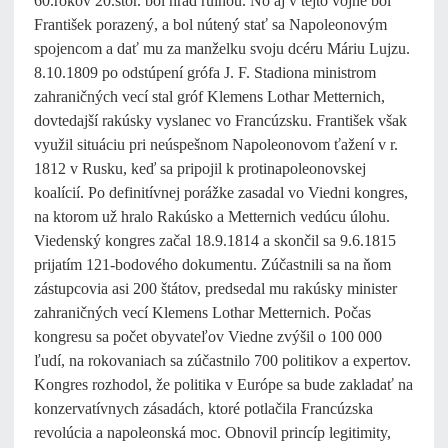
60.rokov 20.stor. bol hrad ruinou. No aj v tejto vojne bol
František porazený, a bol nútený stať sa Napoleonovým
spojencom a dať mu za manželku svoju dcéru Máriu Lujzu.
8.10.1809 po odstúpení grófa J. F. Stadiona ministrom
zahraničných vecí stal gróf Klemens Lothar Metternich,
dovtedajší rakúsky vyslanec vo Francúzsku. František však
využil situáciu pri neúspešnom Napoleonovom ťažení v r.
1812 v Rusku, keď sa pripojil k protinapoleonovskej
koalícií. Po definitívnej porážke zasadal vo Viedni kongres,
na ktorom už hralo Rakúsko a Metternich vedúcu úlohu.
Viedenský kongres začal 18.9.1814 a skončil sa 9.6.1815
prijatím 121-bodového dokumentu. Zúčastnili sa na ňom
zástupcovia asi 200 štátov, predsedal mu rakúsky minister
zahraničných vecí Klemens Lothar Metternich. Počas
kongresu sa počet obyvateľov Viedne zvýšil o 100 000
ľudí, na rokovaniach sa zúčastnilo 700 politikov a expertov.
Kongres rozhodol, že politika v Európe sa bude zakladať na
konzervatívnych zásadách, ktoré potlačila Francúzska
revolúcia a napoleonská moc. Obnovil princíp legitimity,