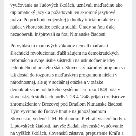
vyučovanie na ľudových školách, uznávali maďarčinu ako
diplomatický jazyk a požadovali len skromné jazykové
práva. Po príchode vojenskej jednotky iniciátori akcie na
nátlak výboru stolice petíciu stiahli. Úrady sa ňou ďalej
nezaoberali. Inšpirovali sa ňou Nitrianske žiadosti.
Po vyhlásení marcových zákonov nemali maďarskí
šľachtickí revolucionári ďalší záujem na demokratických
reformách a svoje úsilie sústredili na uskutočnenie idey
jednotného uhorského štátu. Slovenský národný program sa
tak dostal do rozporu s maďarským programom nielen v
národnostnej, ale aj v sociálnej otázke a v otázke
demokratizácie politického systému. Jar roku 1848 bola v
slovenských stoliciach búrlivá. 28.4.1848 prijalo trojtisícové
zhromaždenie v Brezovej pod Bradlom Nitrianske žiadosti.
Tým vyvrcholilo ľudové hnutie na juhozápadnom
Slovensku, vedené J. M. Hurbanom. Prebrali viaceré body z
Liptovských žiadostí, navyše žiadali slovenské vyučovanie
na vyšších školách, slovenskú zástavu, prepustenie Kráľa a