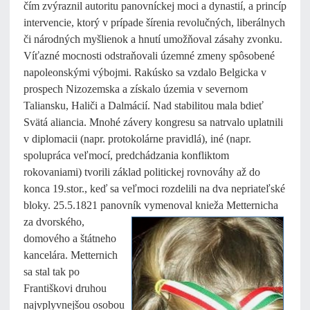
čím zvýraznil autoritu panovníckej moci a dynastií, a princíp
intervencie, ktorý v prípade šírenia revolučných, liberálnych
či národných myšlienok a hnutí umožňoval zásahy zvonku.
Víťazné mocnosti odstraňovali územné zmeny spôsobené
napoleonskými výbojmi. Rakúsko sa vzdalo Belgicka v
prospech Nizozemska a získalo územia v severnom
Taliansku, Haliči a Dalmácií. Nad stabilitou mala bdieť
Svätá aliancia. Mnohé závery kongresu sa natrvalo uplatnili
v diplomacii (napr. protokolárne pravidlá), iné (napr.
spolupráca veľmocí, predchádzania konfliktom
rokovaniami) tvorili základ politickej rovnováhy až do
konca 19.stor., keď sa veľmoci rozdelili na dva nepriateľské
bloky. 25.5.1821 panovník vymenoval knieža Metternicha
za dvorského,
domového a štátneho
kancelára. Metternich
sa stal tak po
Františkovi druhou
najvplyvnejšou osobou