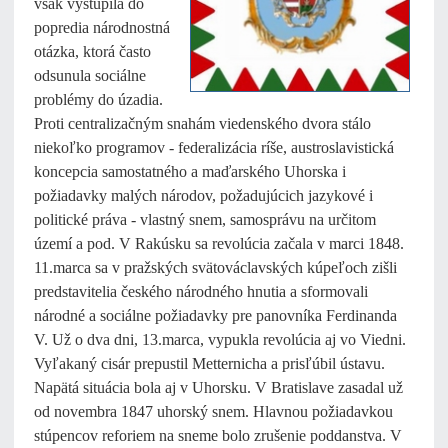
však vystúpila do
popredia národnostná
otázka, ktorá často
odsunula sociálne
problémy do úzadia.
Proti centralizačným snahám viedenského dvora stálo
niekoľko programov - federalizácia ríše, austroslavistická
koncepcia samostatného a maďarského Uhorska i
požiadavky malých národov, požadujúcich jazykové i
politické práva - vlastný snem, samosprávu na určitom
území a pod. V Rakúsku sa revolúcia začala v marci 1848.
11.marca sa v pražských svätováclavských kúpeľoch zišli
predstavitelia českého národného hnutia a sformovali
národné a sociálne požiadavky pre panovníka Ferdinanda
V. Už o dva dni, 13.marca, vypukla revolúcia aj vo Viedni.
Vyľakaný cisár prepustil Metternicha a prisľúbil ústavu.
Napätá situácia bola aj v Uhorsku. V Bratislave zasadal už
od novembra 1847 uhorský snem. Hlavnou požiadavkou
stúpencov reforiem na sneme bolo zrušenie poddanstva. V