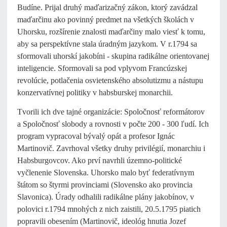
Budíne. Prijal druhý maďarizačný zákon, ktorý zavádzal
maďarčinu ako povinný predmet na všetkých školách v
Uhorsku, rozšírenie znalosti maďarčiny malo viesť k tomu,
aby sa perspektívne stala úradným jazykom. V r.1794 sa
sformovali uhorskí jakobíni - skupina radikálne orientovanej
inteligencie. Sformovali sa pod vplyvom Francúzskej
revolúcie, potlačenia osvietenského absolutizmu a nástupu
konzervatívnej politiky v habsburskej monarchii.
Tvorili ich dve tajné organizácie: Spoločnosť reformátorov
a Spoločnosť slobody a rovnosti v počte 200 - 300 ľudí. Ich
program vypracoval bývalý opát a profesor Ignác
Martinovič. Zavrhoval všetky druhy privilégií, monarchiu i
Habsburgovcov. Ako prví navrhli územno-politické
vyčlenenie Slovenska. Uhorsko malo byť federatívnym
štátom so štyrmi provinciami (Slovensko ako provincia
Slavonica). Úrady odhalili radikálne plány jakobínov, v
polovici r.1794 mnohých z nich zaistili, 20.5.1795 piatich
popravili obesením (Martinovič, ideológ hnutia Jozef