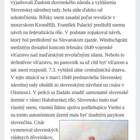
vyjadrovali Žiadosti slovenského národa a vyhlásenia
Slovenskej národnej rady, bola stále ďaleko od
uskutočnenia. Ríšsky snem zasadal počas revolúcie v
moravskom Kroměříži. František Palacký predložil snemu
návrh na federalizáciu ríše. V podstate zopakoval návrh,
ktorý bol predložený na Slovanskom zjazde. Windischgrätz
medzitým dosiahol koncom februára 1849 vojenské
víťazstvo nad maďarskými revolučnými silami. Nebolo to
definitívne víťazstvo, no panovník sa už cítil byť víťazom a
tak snem rozpustil. 7.3. vyhlásil silne centralistickú ústavu.
V tejto situácií sa v marci 1849 predstavitelia Slovenskej
národnej rady obrátili so slovenskými návrhmi na cisára v
Olomouci. V petícii sa žiadalo zriadiť samostatné slovenské
územie v rámci Habsburskej ríše, Slovensko malo mať
vlastný snem, vlastnú štátnu správu podliehajúcu Viedni a
na tomto autonómnom území mala byť
úradným jazykom
slovenčina. Cisár
vymenoval slovenských
vládnych dôverníkov,