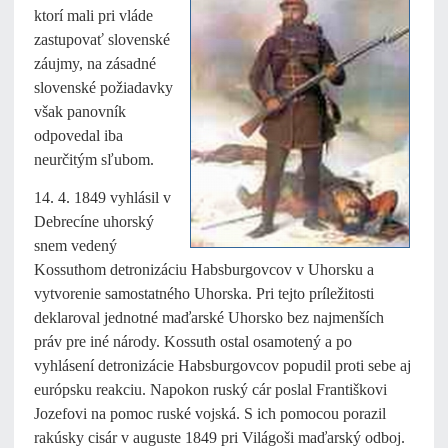
ktorí mali pri vláde
zastupovať slovenské
záujmy, na zásadné
slovenské požiadavky
však panovník
odpovedal iba
neurčitým sľubom.
14. 4. 1849 vyhlásil v
Debrecíne uhorský
snem vedený
Kossuthom detronizáciu Habsburgovcov v Uhorsku a
vytvorenie samostatného Uhorska. Pri tejto príležitosti
deklaroval jednotné maďarské Uhorsko bez najmenších
práv pre iné národy. Kossuth ostal osamotený a po
vyhlásení detronizácie Habsburgovcov popudil proti sebe aj
európsku reakciu. Napokon ruský cár poslal Františkovi
Jozefovi na pomoc ruské vojská. S ich pomocou porazil
rakúsky cisár v auguste 1849 pri Világoši maďarský odboj.