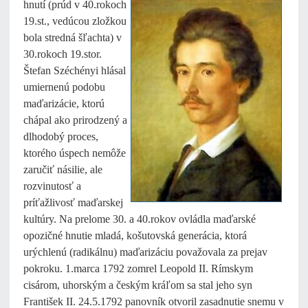
hnutí (prúd v 40.rokoch
19.st., vedúcou zložkou
bola stredná šľachta) v
30.rokoch 19.stor.
Štefan Széchényi hlásal
umiernenú podobu
maďarizácie, ktorú
chápal ako prirodzený a
dlhodobý proces,
ktorého úspech nemôže
zaručiť násilie, ale
rozvinutosť a
príťažlivosť maďarskej
kultúry. Na prelome 30. a 40.rokov ovládla maďarské
opozičné hnutie mladá, košutovská generácia, ktorá
urýchlenú (radikálnu) maďarizáciu považovala za prejav
pokroku. 1.marca 1792 zomrel Leopold II. Rímskym
cisárom, uhorským a českým kráľom sa stal jeho syn
František II. 24.5.1792 panovník otvoril zasadnutie snemu v