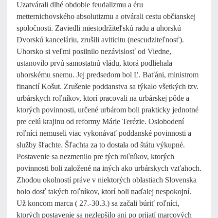
Uzatvárali dlhé obdobie feudalizmu a éru
metternichovského absolutizmu a otvárali cestu občianskej
spoločnosti. Zaviedli miestodržiteľskú radu a uhorskú
Dvorskú kanceláriu, zrušili aviticitu (nescudziteľnosť).
Uhorsko si veľmi posilnilo nezávislosť od Viedne,
ustanovilo prvú samostatnú vládu, ktorá podliehala
uhorskému snemu. Jej predsedom bol Ľ. Baťáni, ministrom
financií Košut. Zrušenie poddanstva sa týkalo všetkých tzv.
urbárskych roľníkov, ktorí pracovali na urbárskej pôde a
ktorých povinnosti, určené urbárom boli prakticky jednotné
pre celú krajinu od reformy Márie Terézie. Oslobodení
roľníci nemuseli viac vykonávať poddanské povinnosti a
služby šľachte. Šľachta za to dostala od štátu výkupné.
Postavenie sa nezmenilo pre tých roľníkov, ktorých
povinnosti boli založené na iných ako urbárskych vzťahoch.
Zhodou okolností práve v niektorých oblastiach Slovenska
bolo dosť takých roľníkov, ktorí boli naďalej nespokojní.
Už koncom marca ( 27.-30.3.) sa začali búriť roľníci,
ktorých postavenie sa nezlepšilo ani po prijatí marcových