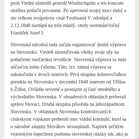
proti Viedni sústredil generál Windischgrätz a ten koncom
októbra potlačil povstanie. Po upevnení svojej moci slabý a
nie celkom svojprávny cisár Ferdinand V. odstúpil a
2.12.1848 nastúpil na trón mladý, vtedy osemnásťročný
František Jozef I.
Slovenská národná rada začala organizovať druhú výpravu
na Slovensko. Viedeň sústreďovala všetky svoje sily na
potlačenie maďarskej revolúcie. Slovenská výprava sa stala
súčasťou tohto ťaženia. Táto, tzv. zimná výprava sa
uskutočnila v dvoch smeroch. Prvá skupina dobrovoľníkov
prenikla na Slovensko v decembri 1848 smerom od Těšína
k Žiline. Ovládla severné a postupne aj časť stredného a
východného Slovenska. V obsadených oblastiach preberali
správu Slováci. Druhá skupina pôsobila na juhozápadnom
Slovensku. V oblastiach Slovenska kontrolovaných
cisárskymi vojskami preberali moc vládni komisári, ktorí sa
o národné záujmy Slovákov nezaujímali. Napriek určitým
vojenským úspechom podstata slovenskej otázky tak, ako ju