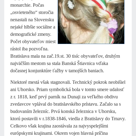
monarchie. Počas
„osvieteného“ storočia
nenastali na Slovensku
nejaké hlbšie sociálne a
demografické zmeny.
Počet obyvateľov miest
rástol iba pozvoľna.
Bratislava mala na zač.19.st. 30 tisíc obyvateľov, druhým
najväčším mestom sa stala Banská Štiavnica vďaka
dočasnej konjunktúre ťažby v tamojších baniach.
Niektoré mestá však stagnovali. Technický pokrok neobišiel
ani Uhorsko. Priam symbolická bola v tomto smere udalosť
z r. 1818, keď prvý parník na Dunaji za veľkého obdivu
zvedavcov vplával do bratislavského prístavu. Začalo sa s
budovaním železníc. Prvá konská železnica v Uhorsku,
ktorú postavili v r.1838-1846, viedla z Bratislavy do Trnavy.
Celkovo však krajina zaostávala za najvyspelejšími
európskymi krajinami. Okrem vojen hlavná príčina