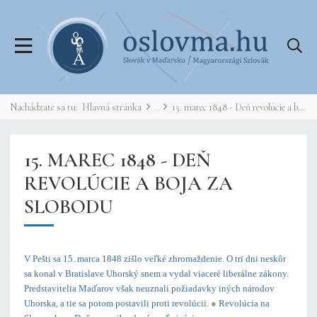
Nachádzate sa tu:
Hlavná stránka
15. marec 1848 - Deň revolúcie a boja za slobodu
15. MAREC 1848 - DEŇ
REVOLÚCIE A BOJA ZA
SLOBODU
V Pešti sa 15. marca 1848 zišlo veľké zhromaždenie. O tri dni neskôr
sa konal v Bratislave Uhorský snem a vydal viaceré liberálne zákony.
Predstavitelia Maďarov však neuznali požiadavky iných národov
Uhorska, a tie sa potom postavili proti revolúcii.
●
Revolúcia na