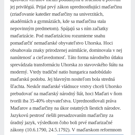
jej privilégiá. Prijal prvý zákon uprednostňujúci maďarčinu
(zriaďovanie katedier maďarčiny na univerzitách,
akadémiách a gymnáziách, kde sa maďarčina stala
nepovinným predmetom). Spájajú sa s ním začiatky
maďarizácie. Pod maďarizáciou rozumieme snahu
pomaďarčiť nemaďarské obyvateľstvo Uhorska. Hoci
obsahovala znaky prirodzenej asimilácie, dominovala v nej
nanútenosť a cieľavedomosť. Táto forma národného útlaku
sprevádzala transformáciu Uhorska zo stavovského štátu na
moderný. Vtedy tradičné natio hungarica nadobúdalo
maďarskú podobu. Jej hlavným nositeľom bola stredná
šľachta. Neskôr maďarské vládnuce vrstvy chceli Uhorsko
prebudovať na maďarský národný štát, hoci Maďari v ňom
tvorili iba 35-40% obyvateľstva. Uprednostňovali práva
Maďarov a maďarčiny na úkor ostatných šiestich národov.
Jazykovú pestrosť riešili presadzovaním maďarčiny za
úradný jazyk, výsledkom čoho boli prvé maďarizačné
zákony (10.6.1790, 24.5.1792). V
maďarskom reformnom