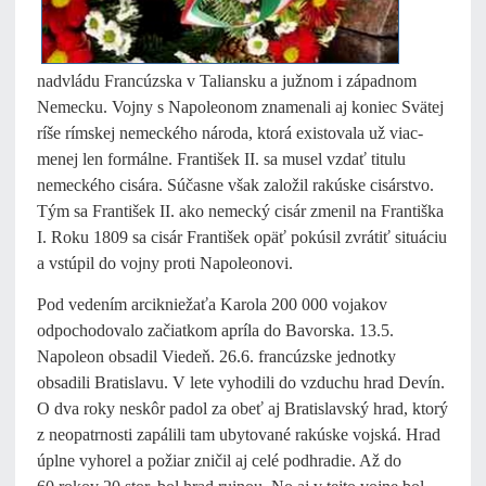
nadvládu Francúzska v Taliansku a južnom i západnom
Nemecku. Vojny s Napoleonom znamenali aj koniec Svätej
ríše rímskej nemeckého národa, ktorá existovala už viac-
menej len formálne. František II. sa musel vzdať titulu
nemeckého cisára. Súčasne však založil rakúske cisárstvo.
Tým sa František II. ako nemecký cisár zmenil na Františka
I. Roku 1809 sa cisár František opäť pokúsil zvrátiť situáciu
a vstúpil do vojny proti Napoleonovi.
Pod vedením arcikniežaťa Karola 200 000 vojakov
odpochodovalo začiatkom apríla do Bavorska. 13.5.
Napoleon obsadil Viedeň. 26.6. francúzske jednotky
obsadili Bratislavu. V lete vyhodili do vzduchu hrad Devín.
O dva roky neskôr padol za obeť aj Bratislavský hrad, ktorý
z neopatrnosti zapálili tam ubytované rakúske vojská. Hrad
úplne vyhorel a požiar zničil aj celé podhradie. Až do