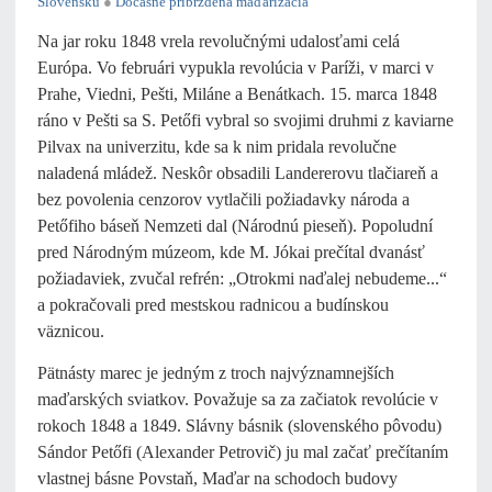
Slovensku
●
Dočasne pribrzdená maďarizácia
Na jar roku 1848 vrela revolučnými udalosťami celá
Európa. Vo februári vypukla revolúcia v Paríži, v marci v
Prahe, Viedni, Pešti, Miláne a Benátkach. 15. marca 1848
ráno v Pešti sa S. Petőfi vybral so svojimi druhmi z kaviarne
Pilvax na univerzitu, kde sa k nim pridala revolučne
naladená mládež. Neskôr obsadili Landererovu tlačiareň a
bez povolenia cenzorov vytlačili požiadavky národa a
Petőfiho báseň Nemzeti dal (Národnú pieseň). Popoludní
pred Národným múzeom, kde M. Jókai prečítal dvanásť
požiadaviek, zvučal refrén: „Otrokmi naďalej nebudeme...“
a pokračovali pred mestskou radnicou a budínskou
väznicou.
Pätnásty marec je jedným z troch najvýznamnejších
maďarských sviatkov. Považuje sa za začiatok revolúcie v
rokoch 1848 a 1849. Slávny básnik (slovenského pôvodu)
Sándor Petőfi (Alexander Petrovič) ju mal začať prečítaním
vlastnej básne Povstaň, Maďar na schodoch budovy