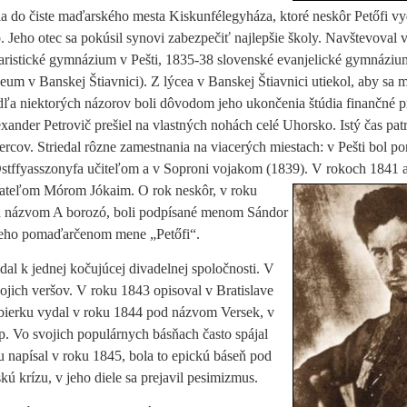
a do čiste maďarského mesta Kiskunfélegyháza, ktoré neskôr Petőfi vy
. Jeho otec sa pokúsil synovi zabezpečiť najlepšie školy. Navštevoval
v
aristické gymnázium v Pešti, 1835-38 slovenské evanjelické gymnáziu
eum v Banskej Štiavnici). Z lýcea v Banskej Štiavnici utiekol, aby sa
dľa niektorých názorov boli dôvodom jeho ukončenia štúdia finančné 
xander Petrovič prešiel na vlastných nohách celé Uhorsko. Istý čas patr
ercov. Striedal rôzne zamestnania na viacerých miestach: v Pešti bol 
Ostffyasszonyfa učiteľom a v Soproni vojakom (1839). V rokoch 1841 
priateľom Mórom Jókaim. O rok neskôr, v
roku
 pod názvom A borozó, boli podpísané menom Sándor
 jeho pomaďarčenom mene „Petőfi“.
idal k jednej kočujúcej divadelnej spoločnosti. V
ojich veršov. V roku 1843 opisoval v Bratislave
bierku vydal v roku 1844 pod názvom Versek, v
. Vo svojich populárnych básňach často spájal
 napísal v roku 1845, bola to epickú báseň pod
 krízu, v jeho diele sa prejavil pesimizmus.