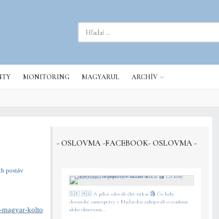
dať...
NTY
MONITORING
MAGYARUL
ARCHÍV
- OSLOVMA -FACEBOOK- OSLOVMA -
ch postáv
🇸🇰 🇭🇺 A pilisi szlovák élet titkai 🗿 Čo keby
slovenské samosprávy v Maďarsku zabojovali o osadenie
j-magyar-kolto
alebo obnovenie...