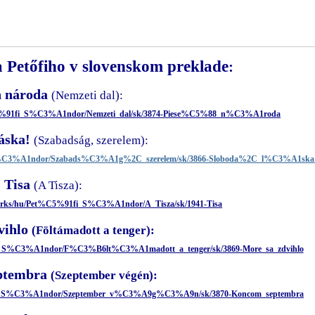
 Petőfiho v slovenskom preklade
:
ň národa
(Nemzeti dal):
%C5%91fi_S%C3%A1ndor/Nemzeti_dal/sk/3874-Piese%C5%88_n%C3%A1roda
áska!
(Szabadság, szerelem):
i_S%C3%A1ndor/Szabads%C3%A1g%2C_szerelem/sk/3866-Sloboda%2C_l%C3%A1ska
Tisa
(A Tisza):
works/hu/Pet%C5%91fi_S%C3%A1ndor/A_Tisza/sk/1941-Tisa
vihlo
(Föltámadott a tenger):
1fi_S%C3%A1ndor/F%C3%B6lt%C3%A1madott_a_tenger/sk/3869-More_sa_zdvihlo
ptembra
(Szeptember végén):
91fi_S%C3%A1ndor/Szeptember_v%C3%A9g%C3%A9n/sk/3870-Koncom_septembra