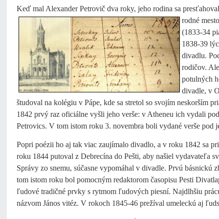
Keď mal Alexander Petrovič dva roky, jeho rodina sa presťahoval
rodné mesto
(1833-34 pi
1838-39 lýc
divadlu. Po
rodičov. Ale
potulných h
divadle, v 
študoval na kolégiu v Pápe, kde sa stretol so svojím neskorším 
1842 prvý raz oficiálne vyšli jeho verše: v Atheneu ich vydali
Petrovics. V tom istom roku 3. novembra boli vydané verše pod
Popri poézii ho aj tak viac zaujímalo divadlo, a v roku 1842 sa pr
roku 1844 putoval z Debrecína do Pešti, aby našiel vydavateľa sv
Správy zo snemu, súčasne vypomáhal v divadle. Prvú básnickú z
tom istom roku bol pomocným redaktorom časopisu Pesti Divatlap
ľudové tradičné prvky s rytmom ľudových piesní. Najdlhšiu prácu
názvom János vitéz. V rokoch 1845-46 prežíval umeleckú aj ľudskú