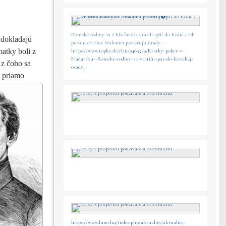
Rómske rodiny sa z Maďarska vrátili späť do Košíc / Ich
 dokladajú
presun do obce Szalonna preverujú úrady -
atky boli z
https://www.topky.sk/cl/11/9463529/Kratky-pobyt-v-
Madarsku--Romske-rodiny-sa-vratili-spat-do-kosickej-
 z čoho sa
osady
...
j priamo
https://www.luno.hu/index.php/aktuality/aktuality-