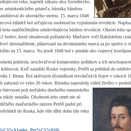
ledujúcom roku, napriek zákazu otca Szendreyho,
ého aristokratického priateľa, básnika Sándora
kandidoval do uhorského snemu. 15. marca 1848
arcová mládež bol určujúcou osobnosťou vypuknutia revolúcie.
Napísa
á bola najdôležitejšou oduševňujúcou básňou revolúcie. Okrem toho sp
 12 bodov, ktoré obsahovali požiadavky Maďarov voči Rakúskému cisár
ové zhromaždenie, plánované na devätnásteho marca sa po správe o 
ložilo na 15. marca. Na jeseň 1848 bol v armáde ako vojnový korešpon
pularita poklesla, neschvaľoval kompromisy politikov a ich neschopno
 kritizoval. Keď zasiahlo Rusko vojensky, Petőfi sa prihlásil do oddiel
rála J. Bema. Bol aktívnym účastníkom revolučných bojov v rokoch 1
ch zahynul vo veku 26 rokov. Básnika naposledy videli živého v posle
a bitevnom poli neďaleko dnešného rumunského
a nikdy nenašlo. Okolnosti jeho smrti nie sú
dičného maďarského názoru Petőfi padol pri
odvliekli do Ruska, kde ešte dlhú dobu (do roku
iki/S%C3%A1ndor_Pet%C5%91fi
)