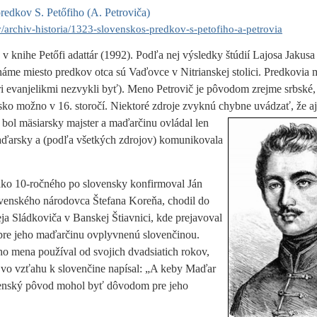
redkov S. Petőfiho (A. Petroviča)
/archiv-historia/1323-slovenskos-predkov-s-petofiho-a-petrovia
 knihe Petőfi adattár (1992). Podľa nej výsledky štúdií Lajosa Jakusa
me miesto predkov otca sú Vaďovce v Nitrianskej stolici. Predkovia m
ri evanjelikmi nezvykli byť). Meno Petrovič je pôvodom zrejme srbské,
ensko možno v 16. storočí. Niektoré zdroje zvyknú chybne uvádzať, že a
, bol mäsiarsky majster a
maďarčinu ovládal len
aďarsky a (podľa všetkých zdrojov) komunikovala
ako 10-ročného po slovensky konfirmoval Ján
venského národovca Štefana Koreňa, chodil do
a Sládkoviča v Banskej Štiavnici, kde prejavoval
u pre jeho maďarčinu ovplyvnenú slovenčinou.
 mena používal od svojich dvadsiatich rokov,
h vo vzťahu k slovenčine napísal: „A keby Maďar
lovenský pôvod mohol byť dôvodom pre jeho