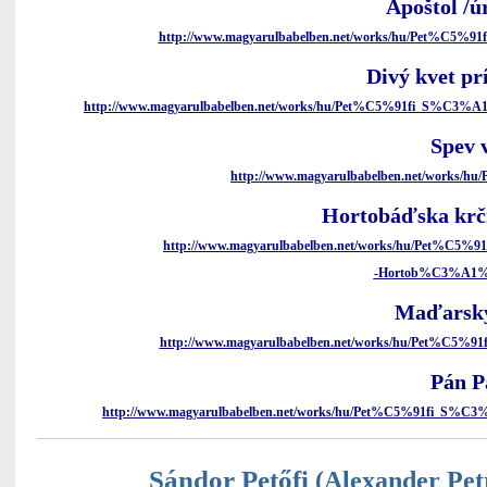
Apoštol /ú
http://www.magyarulbabelben.net/works/hu/Pet%C5
Divý kvet pr
http://www.magyarulbabelben.net/works/hu/Pet%C5%91fi_S%C
Spev 
http://www.magyarulbabelben.net/works/h
Hortobáďska kr
http://www.magyarulbabelben.net/works/hu/Pet%
-Hortob%C3%A1
Maďarsk
http://www.magyarulbabelben.net/works/hu/Pet%C
Pán P
http://www.magyarulbabelben.net/works/hu/Pet%C5%91fi
Sándor Petőfi
(Alexander Pet