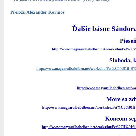
Preložil Alexander Kormoš
Ďalšie básne Sándora
Piese
http://www.magyarulbabelben.net/works/hu/Pet
Sloboda, l
http://www.magyarulbabelben.net/works/hu/Pet%C5%91f
http://www.magyarulbabelben.net/
More sa zd
http://www.magyarulbabelben.net/works/hu/Pet%C5%9
Koncom se
http://www.magyarulbabelben.net/works/hu/Pet%C5%