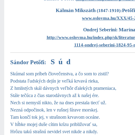
Kálmán Mikszáth
Petőf
(1847-1910):
www.oslovma.hu/XXX/45-2
Marína
Ondrej Seberini:
http://www.oslovma.hu/index.php/sk/literatur
1114-ondrej-seberini-1824-95
S ú d
Sándor Petőfi:
Skúmal som príbeh človečenstva, a čo som to zistil?
Podstata ľudských dejín je veľká krvavá rieka,
Z hmlistých skál dávnych veľhôr ďalekých prameniaca,
Stále tečúca z čias starodávnych až k našej ére.
Nech si nemyslí nikto, že na dnes prestala tiecť už.
Nezná odpočinok, len v rušnej šírave morskej.
Tam končí tok jej, v strašnom krvavom oceáne.
V hĺbke mojej duše cítim krízu približovať sa,
Hrôzu takú strašnú nevidel svet nikde a nikdy.