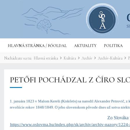
HLAVNÁ STRÁNKA / FŐOLDAL
AKTUALITY
POLITIKA
Nachádzate sa tu:
Hlavná stránka
Kultúra
Archív
Archív-Kultúra
P
PETŐFI POCHÁDZAL Z ČÍRO SL
1. januára 1823 v Malom Kereši (Kiskőrös) sa narodil Alexander Petrovič, z
revolúcie rokov 1848/1849. O jeho slovenskom pôvode dnes už sotva niekto p
Zo Slováka 
https://www.oslovma.hu/index.php/sk/archiv/archiv-nazory/1224