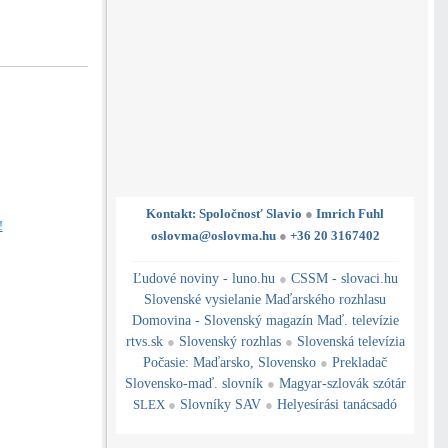
Kontakt: Spoločnosť Slavio
●
Imrich Fuhl
!
oslovma@oslovma.hu
●
+36 20 3167402
---------------------------------------------------------------------------------------------------------------------------------------------------------------------------
---
----------------------------------------------------------------------------------------------
Ľudové noviny - luno.hu
●
CSSM - slovaci.hu
Slovenské vysielanie Maďarského rozhlasu
Domovina - Slovenský magazín Maď. televízie
rtvs.sk
●
Slovenský rozhlas
●
Slovenská televízia
Počasie
:
Maďarsko
,
Slovensko
●
Prekladač
Slovensko-maď. slovník
●
Magyar-szlovák szótár
SLEX
●
Slovníky SAV
●
Helyesírási tanácsadó