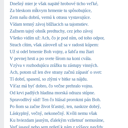
Dnešný mier je však napäté hrobové ticho veľké,
Za bleskom mĺkvym hrmenie tu spôsobujúce,
Zem našu dobrú, vernú k otrasu vystavujúce.
Vídam temný závoj blížiacich sa tajomstiev.
Zažnem tajný ohník predtuchy, cez jeho závoj
Všetko vidím už: Ach, čo je pod ním, od toho odpor,
Strach cítim, však zároveň už sa v radosti kúpem:
Už si odel brnenie Boh vojny, a šabľa mu žiari
V pevnej hrsti a po svete šírom na koni cvála.
Vzýva v rozhodujúcu zrážku tu zástupy vinných.
Ach, potom už len dve strany začnú zápasiť o svet:
Tí dobrí, spasení, so zlými v bitke sa nájdu.
Víťaz má byť dobro, čo večne prehralo vojnu.
Od krvi padlých hladina morská odrazu stúpne.
Spravodlivý súd! Ten čo hlásal prorokmi pán Boh.
Po ňom sa začne život šťastný, ten, naskrze dobrý,
Láskyplný, večný, nekonečný. Kvôli nemu však
Ku hviezdam jasným, ďalekým vzlietnuť nemusíme,
Veď jasavé nebo sem priletí k nám z výšavy navždy.