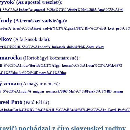
ryvok/
(Az apostol /részlet/):
%91fi_S%C3%A1ndor/Az_apostol_%28r%C3%A9szlet%29/sk/3865-Apo%C5%A1tol
írody
(A természet vadvirága):
3%A1ndor/A_term%C3%A9szet_vadvir%C3%A1ga/sk/3872-Div%C3%BD_kvet_pr%C3
vlkov
(A farkasok dala):
u/Pet%C5%91fi_S%C3%A1ndor/A_farkasok_dala/sk/1942-Spev_vlkov
čmaročka
(Hortobágyi kocsmárosné):
C5%91fi_S%C3%A1ndor/Hortob%C3%A1gyi_kocsm%C3%A1rosn%C3%A9/sk/3873
%C4%8Fska_kr%C4%8Dmaro%C4%8Dka
ý zeman
(A magyar nemes):
5%91fi_S%C3%A1ndor/A_magyar_nemes/sk/3867-Ma%C4%8Farsk%C3%BD_zeman
avel Pató
(Pató Pál úr):
_S%C3%A1ndor/Pat%C3%B3_P%C3%A1l_%C3%BAr/sk/3871-P%C3%A1n_Pavel_Pat%
pochádzal z číro slovenskej rodiny
rovič)