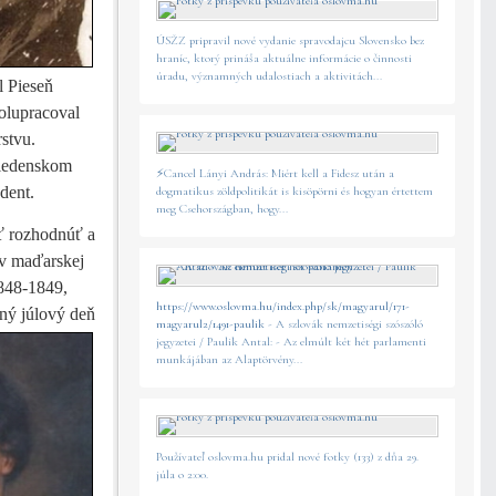
ÚSŽZ pripravil nové vydanie spravodajcu Slovensko bez
hraníc, ktorý prináša aktuálne informácie o činnosti
úradu, významných udalostiach a aktivitách...
l Pieseň
olupracoval
stvu.
viedenskom
⚡️Cancel Lányi András: Miért kell a Fidesz után a
dent.
dogmatikus zöldpolitikát is kisöpörni és hogyan értettem
meg Csehországban, hogy...
sť rozhodnúť a
ov maďarskej
848-1849,
https://www.oslovma.hu/index.php/sk/magyarul/171-
dný júlový deň
magyarul2/1491-paulik
- A szlovák nemzetiségi szószóló
jegyzetei / Paulik Antal: - Az elmúlt két hét parlamenti
munkájában az Alaptörvény...
Používateľ oslovma.hu pridal nové fotky (133) z dňa 29.
júla o 2:00.