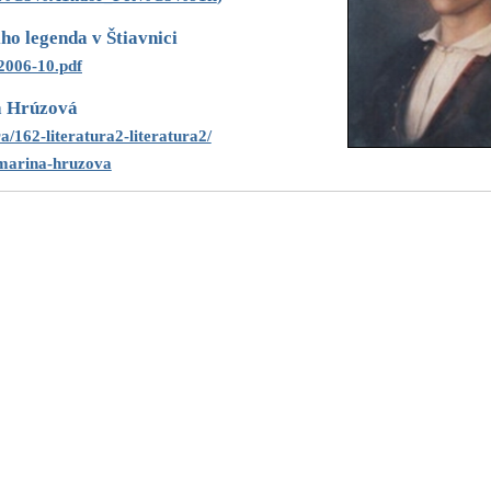
iho legenda v Štiavnici
006-10.pdf
 Hrúzová
a/162-literatura2-literatura2/
-marina-hruzova