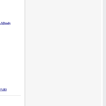
%ADrody
C3%B3