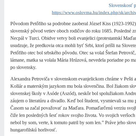
Slovenskosť p
https://www.oslovma.hu/index.php/sk/archiv
Pôvodom Petőfiho sa podrobne zaoberal József Kiss (1923-1992) v
slovenský pôvod vetiev oboch rodičov do roku 1685. Posledné zná
Necpál v Turci. Obidve vetvy boli evanjelici (protestantskí Maďa
usudzuje, že predkovia otca mohli byť Srbi, ktorí prišli na Slov
Petőfiho otec bol srbského pôvodu. Otec sa volal Štefan Petrovič
lámane, matka sa volala Mária Hrúzová, nevedela poriadne po m
po slovensky.
Alexandra Petroviča v slovenskom evanjelickom chráme v Pešti 
Kollár a materským jazykom mu bola slovenčina. Bol žiakom slo
slovenskej školy v Asóde (Aszód), neskôr bol spolužiakom Andrej
záujem o literatúru a divadlo. Keď bol študent, vysmievali sa m
Časom sa začal považovať za Maďara. Pomaďarčenú verziu svojho
čiže len posledných šesť rokov svojho života. Vo svojich veršoc
nebol by som, verte, k tomuto patril by som len.” Práve jeho s
hungarofilskú horlivosť.