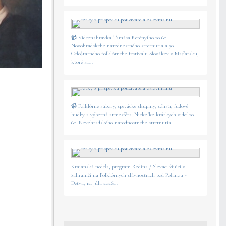
📹 Videonahrávka Tamása Kerényiho zo 60.
Novohradského národnostného stretnutia a 30.
Celoštátneho folklórneho festivalu Slovákov v Maďarsku,
ktoré sa...
📹 Folklórne súbory, spevácke skupiny, sólisti, ľudové
hudby a výborná atmosféra. Niekoľko krátkych videí zo
60. Novohradského národnostného stretnutia...
Krajanská nedeľa, program Rodina / Slováci žijúci v
zahraničí na Folklórnych slávnostiach pod Poľanou -
Detva, 12. júla 2026...