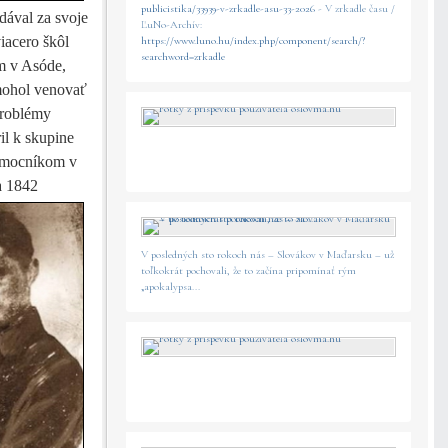
publicistika/33939-v-zrkadle-asu-33-2026
- V zrkadle času /
dával za svoje
ĽuNo-Archív:
iacero škôl
https://www.luno.hu/index.php/component/search/?
searchword=zrkadle
m v Asóde,
 mohol venovať
problémy
il k skupine
pomocníkom v
a 1842
V posledných sto rokoch nás – Slovákov v Maďarsku – už
toľkokrát pochovali, že to začína pripomínať rým
„apokalypsa...