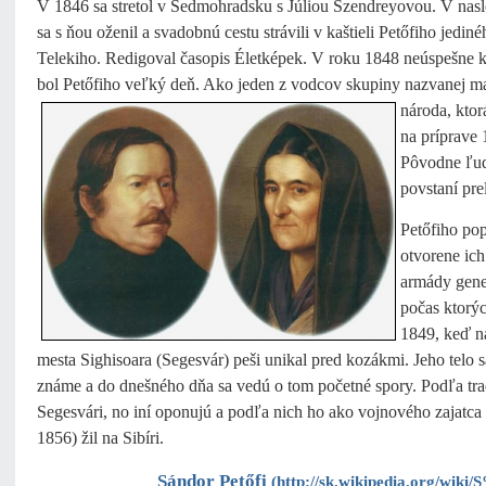
V 1846 sa stretol v Sedmohradsku s Júliou Szendreyovou. V nas
sa s ňou oženil a svadobnú cestu strávili v kaštieli Petőfiho jedin
Telekiho. Redigoval časopis Életképek. V roku 1848 neúspešne 
bol Petőfiho veľký deň. Ako jeden z vodcov skupiny nazvanej m
národa, ktor
na príprave
Pôvodne ľud
povstaní pre
Petőfiho po
otvorene ich
armády gene
počas ktorý
1849, keď n
mesta Sighisoara (Segesvár) peši unikal pred kozákmi. Jeho telo s
známe a do dnešného dňa sa vedú o tom početné spory. Podľa tra
Segesvári, no iní oponujú a podľa nich ho ako vojnového zajatca 
1856) žil na Sibíri.
Sándor Petőfi
(
http://sk.wikipedia.org/w