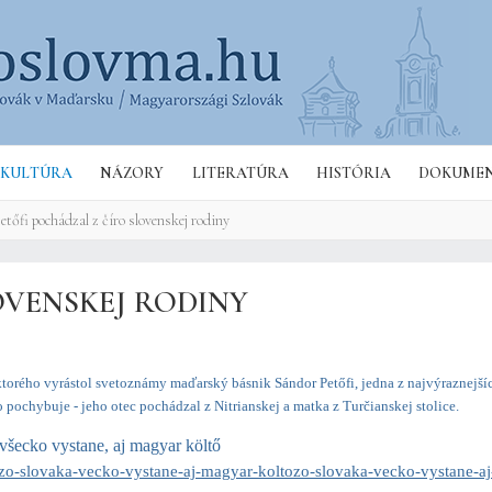
Hľa
KULTÚRA
NÁZORY
LITERATÚRA
HISTÓRIA
DOKUME
etőfi pochádzal z číro slovenskej rodiny
OVENSKEJ RODINY
 ktorého vyrástol svetoznámy maďarský básnik Sándor Petőfi, jedna z najvýraznejší
ochybuje - jeho otec pochádzal z Nitrianskej a matka z Turčianskej stolice.
všecko vystane, aj magyar költő
-zo-slovaka-vecko-vystane-aj-magyar-koltozo-slovaka-vecko-vystane-a