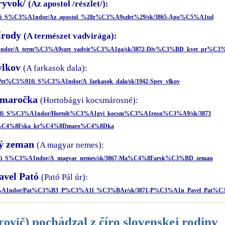
ryvok/
(Az apostol /részlet/):
%91fi_S%C3%A1ndor/Az_apostol_%28r%C3%A9szlet%29/sk/3865-Apo%C5%A1tol
írody
(A természet vadvirága):
3%A1ndor/A_term%C3%A9szet_vadvir%C3%A1ga/sk/3872-Div%C3%BD_kvet_pr%C3
vlkov
(A farkasok dala):
u/Pet%C5%91fi_S%C3%A1ndor/A_farkasok_dala/sk/1942-Spev_vlkov
čmaročka
(Hortobágyi kocsmárosné):
C5%91fi_S%C3%A1ndor/Hortob%C3%A1gyi_kocsm%C3%A1rosn%C3%A9/sk/3873
%C4%8Fska_kr%C4%8Dmaro%C4%8Dka
ý zeman
(A magyar nemes):
5%91fi_S%C3%A1ndor/A_magyar_nemes/sk/3867-Ma%C4%8Farsk%C3%BD_zeman
avel Pató
(Pató Pál úr):
_S%C3%A1ndor/Pat%C3%B3_P%C3%A1l_%C3%BAr/sk/3871-P%C3%A1n_Pavel_Pat%
pochádzal z číro slovenskej rodiny
rovič)