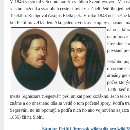
V 1846 sa stretol v Sedmohradsku s Júliou Szendreyovou. V nas
sa s ňou oženil a svadobnú cestu strávili v kaštieli Petőfiho jedin
Telekiho. Redigoval časopis Életképek. V roku 1848 neúspešne 
bol Petőfiho veľký deň. Ako jeden z vodcov skupiny nazvanej m
národa, ktor
na príprave
Pôvodne ľud
povstaní pre
Petőfiho po
otvorene ich
armády gene
počas ktorý
1849, keď n
mesta Sighisoara (Segesvár) peši unikal pred kozákmi. Jeho telo s
známe a do dnešného dňa sa vedú o tom početné spory. Podľa tra
Segesvári, no iní oponujú a podľa nich ho ako vojnového zajatca 
1856) žil na Sibíri.
Sándor Petőfi
(
http://sk.wikipedia.org/w