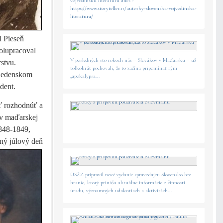
vojvodinskú literatúru dnes -
https://www.storyteller.rs/autorky-slovenska-vojvodinska-
literatura/
l Pieseň
olupracoval
V posledných sto rokoch nás – Slovákov v Maďarsku – už
stvu.
toľkokrát pochovali, že to začína pripomínať rým
viedenskom
„apokalypsa...
dent.
sť rozhodnúť a
ov maďarskej
848-1849,
dný júlový deň
ÚSŽZ pripravil nové vydanie spravodajcu Slovensko bez
hraníc, ktorý prináša aktuálne informácie o činnosti
úradu, významných udalostiach a aktivitách...