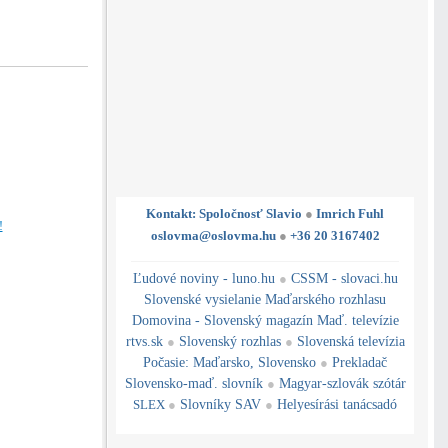
Kontakt: Spoločnosť Slavio
●
Imrich Fuhl
!
oslovma@oslovma.hu
●
+36 20 3167402
---------------------------------------------------------------------------------------------------------------------------------------------------------------------------
---
----------------------------------------------------------------------------------------------
Ľudové noviny - luno.hu
●
CSSM - slovaci.hu
Slovenské vysielanie Maďarského rozhlasu
Domovina - Slovenský magazín Maď. televízie
rtvs.sk
●
Slovenský rozhlas
●
Slovenská televízia
Počasie
:
Maďarsko
,
Slovensko
●
Prekladač
Slovensko-maď. slovník
●
Magyar-szlovák szótár
SLEX
●
Slovníky SAV
●
Helyesírási tanácsadó