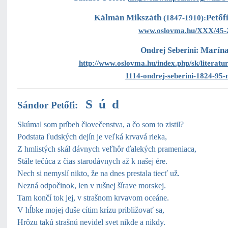
Kálmán Mikszáth
Petőf
(1847-1910):
www.oslovma.hu/XXX/45-2
Marína
Ondrej Seberini:
http://www.oslovma.hu/index.php/sk/literatur
1114-ondrej-seberini-1824-95
S ú d
Sándor Petőfi:
Skúmal som príbeh človečenstva, a čo som to zistil?
Podstata ľudských dejín je veľká krvavá rieka,
Z hmlistých skál dávnych veľhôr ďalekých prameniaca,
Stále tečúca z čias starodávnych až k našej ére.
Nech si nemyslí nikto, že na dnes prestala tiecť už.
Nezná odpočinok, len v rušnej šírave morskej.
Tam končí tok jej, v strašnom krvavom oceáne.
V hĺbke mojej duše cítim krízu približovať sa,
Hrôzu takú strašnú nevidel svet nikde a nikdy.