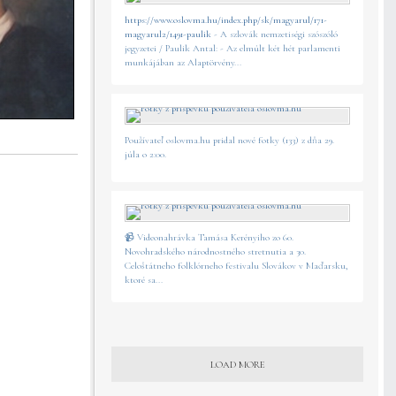
https://www.oslovma.hu/index.php/sk/magyarul/171-
magyarul2/1491-paulik
- A szlovák nemzetiségi szószóló
jegyzetei / Paulik Antal: - Az elmúlt két hét parlamenti
munkájában az Alaptörvény...
Používateľ oslovma.hu pridal nové fotky (133) z dňa 29.
júla o 2:00.
📹 Videonahrávka Tamása Kerényiho zo 60.
Novohradského národnostného stretnutia a 30.
Celoštátneho folklórneho festivalu Slovákov v Maďarsku,
ktoré sa...
LOAD MORE