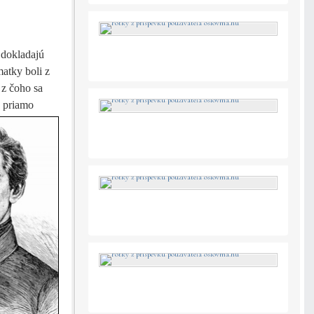
 dokladajú
atky boli z
 z čoho sa
j priamo