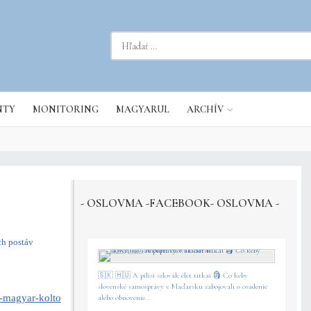
dať...
NTY
MONITORING
MAGYARUL
ARCHÍV
- OSLOVMA -FACEBOOK- OSLOVMA -
ch postáv
🇸🇰 🇭🇺 A pilisi szlovák élet titkai 🗿 Čo keby
slovenské samosprávy v Maďarsku zabojovali o osadenie
j-magyar-kolto
alebo obnovenie...