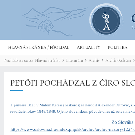
HLAVNÁ STRÁNKA / FŐOLDAL
AKTUALITY
POLITIKA
Nachádzate sa tu:
Hlavná stránka
Literatúra
Archív
Archív-Kultúra
PETŐFI POCHÁDZAL Z ČÍRO SL
1. januára 1823 v Malom Kereši (Kiskőrös) sa narodil Alexander Petrovič, z
revolúcie rokov 1848/1849. O jeho slovenskom pôvode dnes už sotva niekto p
Zo Slováka 
https://www.oslovma.hu/index.php/sk/archiv/archiv-nazory/1224