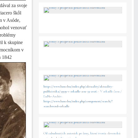
dával za svoje
iacero škôl
m v Asóde,
 mohol venovať
problémy
il k skupine
pomocníkom v
a 1842
https://www.luno.hu/index.php/aktuality/aktuality-
publicistika/33939-v-zrkadle-asu-33-2026
- V zrkadle času /
ĽuNo-Archív:
https://www.luno.hu/index.php/component/search/?
searchword=zrkadle
Od zabudnutých autoriek po ženy, ktoré tvoria slovenskú