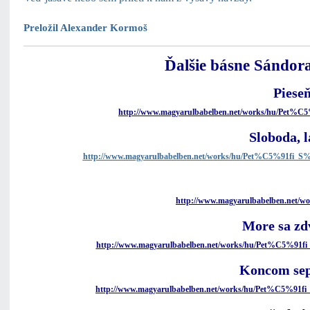
Preložil Alexander Kormoš
Ďalšie básne Sándora
Piese
http://www.magyarulbabelben.net/works/hu/Pet
Sloboda, l
http://www.magyarulbabelben.net/works/hu/Pet%C5%91f
http://www.magyarulbabelben.net/
More sa zd
http://www.magyarulbabelben.net/works/hu/Pet%C5%9
Koncom se
http://www.magyarulbabelben.net/works/hu/Pet%C5%