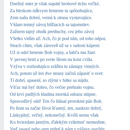
Dnešný mier je však napäté hrobové ticho veľké,
Za bleskom mĺkvym hrmenie tu spôsobujúce,
Zem našu dobrú, vernú k otrasu vystavujúce.
Vídam temný závoj blížiacich sa tajomstiev.
Zažnem tajný ohník predtuchy, cez jeho závoj
Všetko vidím už: Ach, čo je pod ním, od toho odpor,
Strach cítim, však zároveň už sa v radosti kúpem:
Už si odel brnenie Boh vojny, a šabľa mu žiari
V pevnej hrsti a po svete šírom na koni cvála.
Vzýva v rozhodujúcu zrážku tu zástupy vinných.
Ach, potom už len dve strany začnú zápasiť o svet:
Tí dobrí, spasení, so zlými v bitke sa nájdu.
Víťaz má byť dobro, čo večne prehralo vojnu.
Od krvi padlých hladina morská odrazu stúpne.
Spravodlivý súd! Ten čo hlásal prorokmi pán Boh.
Po ňom sa začne život šťastný, ten, naskrze dobrý,
Láskyplný, večný, nekonečný. Kvôli nemu však
Ku hviezdam jasným, ďalekým vzlietnuť nemusíme,
Veď jasavé nebo sem priletí k nám z výšavy navždy.