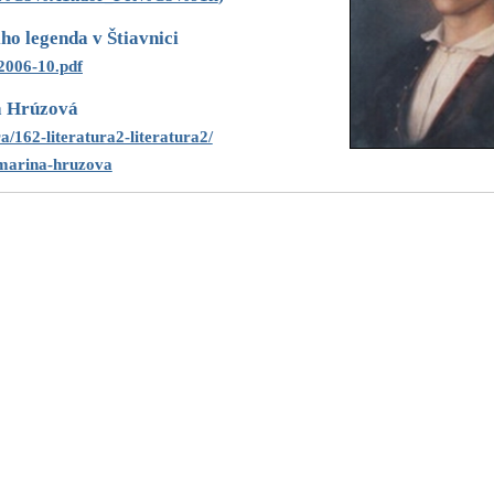
iho legenda v Štiavnici
006-10.pdf
 Hrúzová
a/162-literatura2-literatura2/
-marina-hruzova