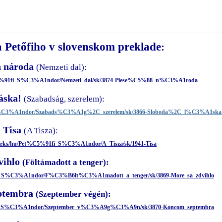
 Petőfiho v slovenskom preklade
:
ň národa
(Nemzeti dal):
%C5%91fi_S%C3%A1ndor/Nemzeti_dal/sk/3874-Piese%C5%88_n%C3%A1roda
áska!
(Szabadság, szerelem):
i_S%C3%A1ndor/Szabads%C3%A1g%2C_szerelem/sk/3866-Sloboda%2C_l%C3%A1ska
Tisa
(A Tisza):
works/hu/Pet%C5%91fi_S%C3%A1ndor/A_Tisza/sk/1941-Tisa
vihlo
(Föltámadott a tenger):
1fi_S%C3%A1ndor/F%C3%B6lt%C3%A1madott_a_tenger/sk/3869-More_sa_zdvihlo
ptembra
(Szeptember végén):
91fi_S%C3%A1ndor/Szeptember_v%C3%A9g%C3%A9n/sk/3870-Koncom_septembra