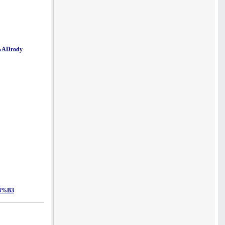
%ADrody
C3%B3