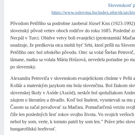
Slovenskosť p
https://www.oslovma.hu/index.php/sk/archiv
Pôvodom Petőfiho sa podrobne zaoberal József Kiss (1923-1992) v
slovenský pôvod vetiev oboch rodičov do roku 1685. Posledné zná
Necpál v Turci. Obidve vetvy boli evanjelici (protestantskí Maďa
usudzuje, že predkovia otca mohli byť Srbi, ktorí prišli na Slov
Petőfiho otec bol srbského pôvodu. Otec sa volal Štefan Petrovič
lámane, matka sa volala Mária Hrúzová, nevedela poriadne po m
po slovensky.
Alexandra Petroviča v slovenskom evanjelickom chráme v Pešti 
Kollár a materským jazykom mu bola slovenčina. Bol žiakom slo
slovenskej školy v Asóde (Aszód), neskôr bol spolužiakom Andrej
záujem o literatúru a divadlo. Keď bol študent, vysmievali sa m
Časom sa začal považovať za Maďara. Pomaďarčenú verziu svojho
čiže len posledných šesť rokov svojho života. Vo svojich veršoc
nebol by som, verte, k tomuto patril by som len.” Práve jeho s
hungarofilskú horlivosť.