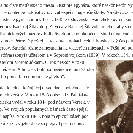
a do čiste maďarského mesta Kiskunfélegyháza, ktoré neskôr Petőfi vy
. Jeho otec sa pokúsil synovi zabezpečiť najlepšie školy. Navštevoval
v
aristické gymnázium v Pešti, 1835-38 slovenské evanjelické gymnáziu
eum v Banskej Štiavnici). Z lýcea v Banskej Štiavnici utiekol, aby sa
dľa niektorých názorov boli dôvodom jeho ukončenia štúdia finančné 
xander Petrovič prešiel na vlastných nohách celé Uhorsko. Istý čas patr
ercov. Striedal rôzne zamestnania na viacerých miestach: v Pešti bol 
Ostffyasszonyfa učiteľom a v Soproni vojakom (1839). V rokoch 1841 
priateľom Mórom Jókaim. O rok neskôr, v
roku
 pod názvom A borozó, boli podpísané menom Sándor
 jeho pomaďarčenom mene „Petőfi“.
idal k jednej kočujúcej divadelnej spoločnosti. V
ojich veršov. V roku 1843 opisoval v Bratislave
bierku vydal v roku 1844 pod názvom Versek, v
. Vo svojich populárnych básňach často spájal
 napísal v roku 1845, bola to epickú báseň pod
 krízu, v jeho diele sa prejavil pesimizmus.