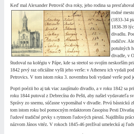
Keď mal Alexander Petrovič dva roky, jeho rodina sa presťahoval
rodné mesto
(1833-34 pi
1838-39 lýc
divadlu. Po
rodičov. Ale
potulných h
divadle, v 
študoval na kolégiu v Pápe, kde sa stretol so svojím neskorším 
1842 prvý raz oficiálne vyšli jeho verše: v Atheneu ich vydali
Petrovics. V tom istom roku 3. novembra boli vydané verše pod
Popri poézii ho aj tak viac zaujímalo divadlo, a v roku 1842 sa pr
roku 1844 putoval z Debrecína do Pešti, aby našiel vydavateľa sv
Správy zo snemu, súčasne vypomáhal v divadle. Prvú básnickú z
tom istom roku bol pomocným redaktorom časopisu Pesti Divatlap
ľudové tradičné prvky s rytmom ľudových piesní. Najdlhšiu prácu
názvom János vitéz. V rokoch 1845-46 prežíval umeleckú aj ľudskú