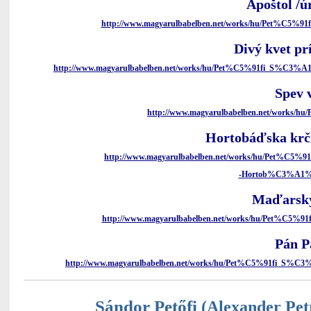
Apoštol /ú
http://www.magyarulbabelben.net/works/hu/Pet%C5
Divý kvet pr
http://www.magyarulbabelben.net/works/hu/Pet%C5%91fi_S%C
Spev 
http://www.magyarulbabelben.net/works/h
Hortobáďska kr
http://www.magyarulbabelben.net/works/hu/Pet%
-Hortob%C3%A1
Maďarsk
http://www.magyarulbabelben.net/works/hu/Pet%C
Pán P
http://www.magyarulbabelben.net/works/hu/Pet%C5%91fi
Sándor Petőfi
(Alexander Pet