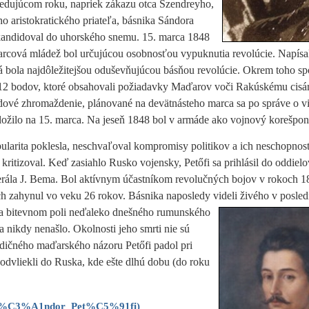
ledujúcom roku, napriek zákazu otca Szendreyho,
ého aristokratického priateľa, básnika Sándora
kandidoval do uhorského snemu. 15. marca 1848
arcová mládež bol určujúcou osobnosťou vypuknutia revolúcie.
Napísa
á bola najdôležitejšou oduševňujúcou básňou revolúcie. Okrem toho sp
 12 bodov, ktoré obsahovali požiadavky Maďarov voči Rakúskému cisár
ové zhromaždenie, plánované na devätnásteho marca sa po správe o 
ložilo na 15. marca. Na jeseň 1848 bol v armáde ako vojnový korešpon
pularita poklesla, neschvaľoval kompromisy politikov a ich neschopno
 kritizoval. Keď zasiahlo Rusko vojensky, Petőfi sa prihlásil do oddiel
rála J. Bema. Bol aktívnym účastníkom revolučných bojov v rokoch 1
ch zahynul vo veku 26 rokov. Básnika naposledy videli živého v posle
a bitevnom poli neďaleko dnešného rumunského
a nikdy nenašlo. Okolnosti jeho smrti nie sú
dičného maďarského názoru Petőfi padol pri
odvliekli do Ruska, kde ešte dlhú dobu (do roku
iki/S%C3%A1ndor_Pet%C5%91fi
)