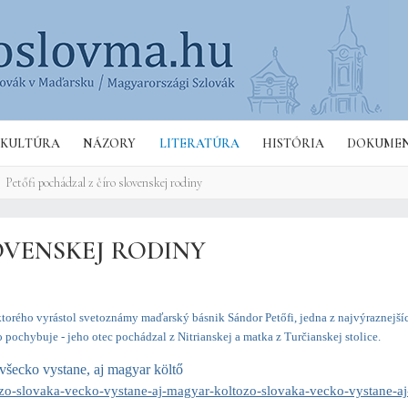
Hľa
KULTÚRA
NÁZORY
LITERATÚRA
HISTÓRIA
DOKUME
Petőfi pochádzal z číro slovenskej rodiny
OVENSKEJ RODINY
 ktorého vyrástol svetoznámy maďarský básnik Sándor Petőfi, jedna z najvýraznejší
ochybuje - jeho otec pochádzal z Nitrianskej a matka z Turčianskej stolice.
všecko vystane, aj magyar költő
-zo-slovaka-vecko-vystane-aj-magyar-koltozo-slovaka-vecko-vystane-a