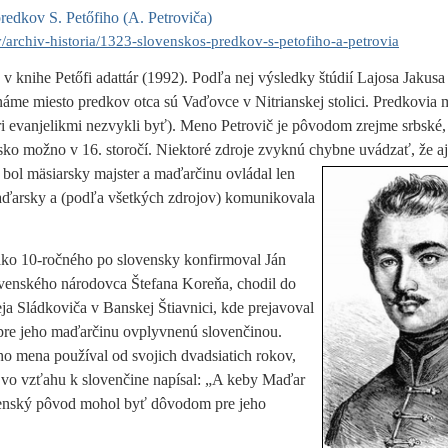
redkov S. Petőfiho (A. Petroviča)
/archiv-historia/1323-slovenskos-predkov-s-petofiho-a-petrovia
 knihe Petőfi adattár (1992). Podľa nej výsledky štúdií Lajosa Jakusa
me miesto predkov otca sú Vaďovce v Nitrianskej stolici. Predkovia m
ri evanjelikmi nezvykli byť). Meno Petrovič je pôvodom zrejme srbské,
ensko možno v 16. storočí. Niektoré zdroje zvyknú chybne uvádzať, že a
, bol mäsiarsky majster a
maďarčinu ovládal len
aďarsky a (podľa všetkých zdrojov) komunikovala
ako 10-ročného po slovensky konfirmoval Ján
venského národovca Štefana Koreňa, chodil do
a Sládkoviča v Banskej Štiavnici, kde prejavoval
u pre jeho maďarčinu ovplyvnenú slovenčinou.
 mena používal od svojich dvadsiatich rokov,
h vo vzťahu k slovenčine napísal: „A keby Maďar
lovenský pôvod mohol byť dôvodom pre jeho